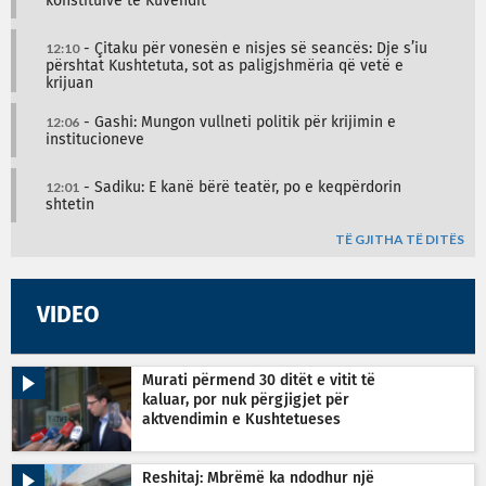
konstituive të Kuvendit
12:10
- Çitaku për vonesën e nisjes së seancës: Dje s’iu
përshtat Kushtetuta, sot as paligjshmëria që vetë e
krijuan
12:06
- Gashi: Mungon vullneti politik për krijimin e
institucioneve
12:01
- Sadiku: E kanë bërë teatër, po e keqpërdorin
shtetin
TË GJITHA TË DITËS
VIDEO
Murati përmend 30 ditët e vitit të
kaluar, por nuk përgjigjet për
aktvendimin e Kushtetueses
Reshitaj: Mbrëmë ka ndodhur një