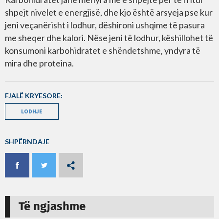
shpejt nivelet e energjisë, dhe kjo është arsyeja pse kur
jeni veçanërisht i lodhur, dëshironi ushqime të pasura
me sheqer dhe kalori. Nëse jeni të lodhur, këshillohet të
konsumoni karbohidratet e shëndetshme, yndyra të
mira dhe proteina.
FJALË KRYESORE:
LODHJE
SHPËRNDAJE
Të ngjashme