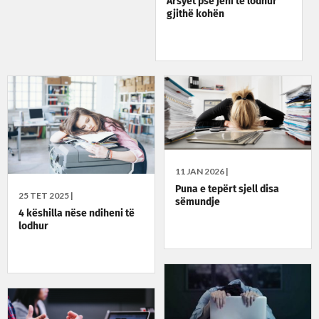
Arsyet pse jeni të lodhur
gjithë kohën
11 JAN 2026 |
Puna e tepërt sjell disa
25 TET 2025 |
sëmundje
4 këshilla nëse ndiheni të
lodhur