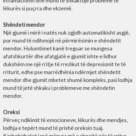
inflamacionin dhe mund të shkaktojë probleme të
lëkurës si puçrra dhe ekzemë.
Shëndeti mendor
Një gjumë i mirë i natës nuk zgjidh automatikisht asgjë,
por mund të ndihmojë në përmirësimin e shëndetit
mendor. Hulumtimet kanë treguar se mungesa
afatshkurtër dhe afatgjatë e gjumit ishte e lidhur
dukshëm me një rritje të rrezikut të depresionit te të
rriturit, edhe pse marrëdhënia ndërmjet shëndetit
mendor dhe gjumit mbetet shumë kompleks, pasi lodhja
mund të jetë shkaku i problemeve me shëndetin
mendor.
Oreksi
Përveç ndikimit të emocioneve, lëkurës dhe mendjes,
lodhja e tepërt mund të prishë oreksin tuaj.
Karbohidratet janë mënyra më e shpejtë për të rritur