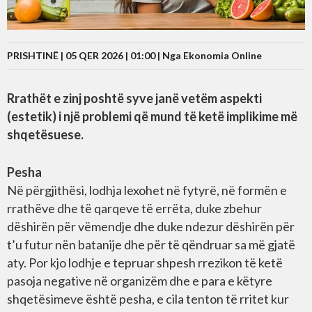
PRISHTINË | 05 QER 2026 | 01:00 |
Nga Ekonomia Online
Rrathët e zinj poshtë syve janë vetëm aspekti
(estetik) i një problemi që mund të ketë implikime më
shqetësuese.
Pesha
Në përgjithësi, lodhja lexohet në fytyrë, në formën e
rrathëve dhe të qarqeve të errëta, duke zbehur
dëshirën për vëmendje dhe duke ndezur dëshirën për
t’u futur nën batanije dhe për të qëndruar sa më gjatë
aty. Por kjo lodhje e tepruar shpesh rrezikon të ketë
pasoja negative në organizëm dhe e para e këtyre
shqetësimeve është pesha, e cila tenton të rritet kur