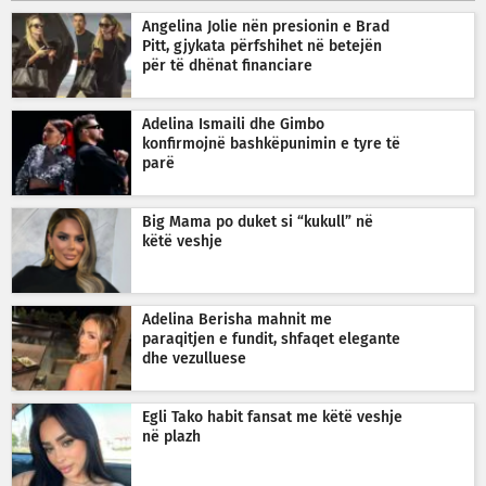
Angelina Jolie nën presionin e Brad
Pitt, gjykata përfshihet në betejën
për të dhënat financiare
Adelina Ismaili dhe Gimbo
konfirmojnë bashkëpunimin e tyre të
parë
Big Mama po duket si “kukull” në
këtë veshje
Adelina Berisha mahnit me
paraqitjen e fundit, shfaqet elegante
dhe vezulluese
Egli Tako habit fansat me këtë veshje
në plazh