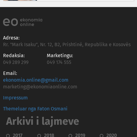
Adresa:
Rr. "Mark Isaku", Nr. 12, B2, Prishtinë, Republika e Kosovës
Redaksia:
Marketingu:
049 289 299
049 174 555
Email:
ekonomia.online@gmail.com
marketing@ekonomiaonline.com
Impressum
Themeluar nga Faton Osmani
Arkivi i lajmeve
2017
2018
2019
2020