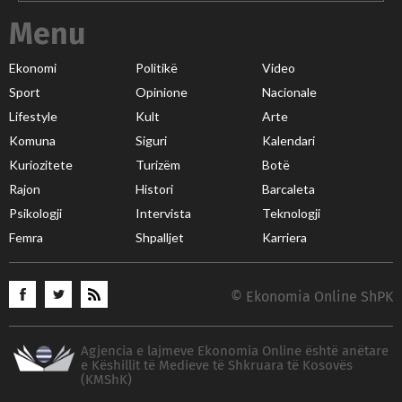
Menu
Ekonomi
Politikë
Video
Sport
Opinione
Nacionale
Lifestyle
Kult
Arte
Komuna
Siguri
Kalendari
Kuriozitete
Turizëm
Botë
Rajon
Histori
Barcaleta
Psikologji
Intervista
Teknologji
Femra
Shpalljet
Karriera
© Ekonomia Online ShPK
Agjencia e lajmeve Ekonomia Online është anëtare
e Këshillit të Medieve të Shkruara të Kosovës
(KMShK)