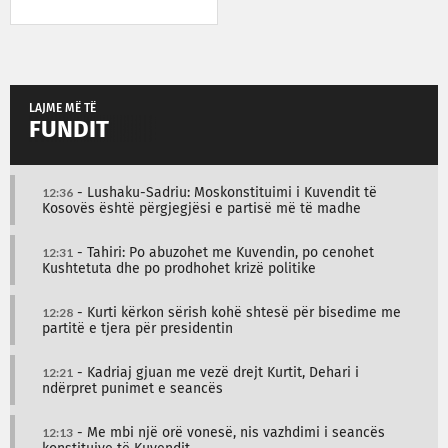
LAJME MË TË
FUNDIT
12:36
- Lushaku-Sadriu: Moskonstituimi i Kuvendit të
Kosovës është përgjegjësi e partisë më të madhe
12:31
- Tahiri: Po abuzohet me Kuvendin, po cenohet
Kushtetuta dhe po prodhohet krizë politike
12:28
- Kurti kërkon sërish kohë shtesë për bisedime me
partitë e tjera për presidentin
12:21
- Kadriaj gjuan me vezë drejt Kurtit, Dehari i
ndërpret punimet e seancës
12:13
- Me mbi një orë vonesë, nis vazhdimi i seancës