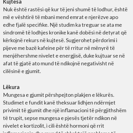
Kujtesa
Nuk është rastësi që kur të jeni shumë të lodhur, është
më e vështirë të mbani mend emrat e njerëzve apo
edhe fjalë specifike. Një studim ka treguar se ata me
sindromë të lodhjes kronike kanë dobësi në detyrat që
kërkojnë rekurs në kujtesë. Sugjerohet përdorimi i
pijeve me bazë kafeine për të rritur në mënyrë të
menjëhershme nivelet e energjisë, duke kujtuar se në
afat të gjatë ato mund të ndikojnë negativisht në
cilësinë e gjumit.
Lëkura
Mungesa e gjumit përshpejton plakjen e lëkurës.
Studimet e fundit kanë theksuar lidhjen ndërmjet
privimit të gjumit dhe një inflamacioni të përgjithshëm
të trupit, sepse mungesa e pjesës tjetër ndikon në
nivelet e kortizolit, i cili është hormoni që rrit