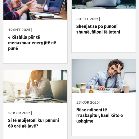
30 SHT 2025 |
Shenjat se po punoni
19 SHT 2025 |
shumë, filloni të jetoni
4 këshilla për të
menaxhuar energjitë në
punë
23 KOR 2025 |
Nëse ndiheni të
23 KOR 2025 |
rraskapitur, hani këto 6
Si të mbijetoni kur punoni
ushqime
60 orë në javë?