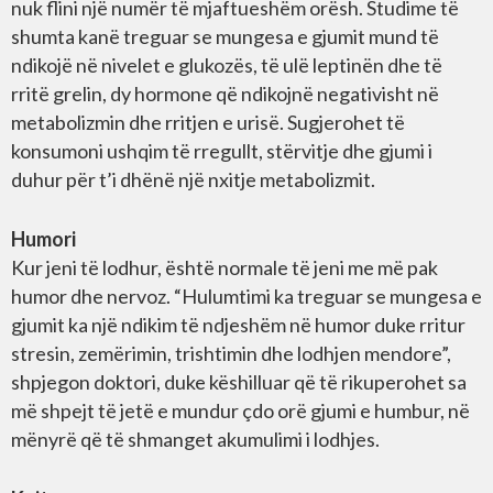
nuk flini një numër të mjaftueshëm orësh. Studime të
shumta kanë treguar se mungesa e gjumit mund të
ndikojë në nivelet e glukozës, të ulë leptinën dhe të
rritë grelin, dy hormone që ndikojnë negativisht në
metabolizmin dhe rritjen e urisë. Sugjerohet të
konsumoni ushqim të rregullt, stërvitje dhe gjumi i
duhur për t’i dhënë një nxitje metabolizmit.
Humori
Kur jeni të lodhur, është normale të jeni me më pak
humor dhe nervoz. “Hulumtimi ka treguar se mungesa e
gjumit ka një ndikim të ndjeshëm në humor duke rritur
stresin, zemërimin, trishtimin dhe lodhjen mendore”,
shpjegon doktori, duke këshilluar që të rikuperohet sa
më shpejt të jetë e mundur çdo orë gjumi e humbur, në
mënyrë që të shmanget akumulimi i lodhjes.