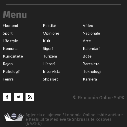
Menu
Ekonomi
Politikë
Video
Sport
Opinione
Nacionale
Lifestyle
Kult
Arte
Komuna
Siguri
Kalendari
Kuriozitete
Turizëm
Botë
Rajon
Histori
Barcaleta
Psikologji
Intervista
Teknologji
Femra
Shpalljet
Karriera
© Ekonomia Online ShPK
Agjencia e lajmeve Ekonomia Online është anëtare
e Këshillit të Medieve të Shkruara të Kosovës
(KMShK)