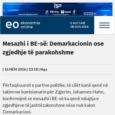
E SHTUNË
08 GUS 2026
Mesazhi i BE-së: Demarkacionin ose
zgjedhje të parakohshme
| 16 NËN 2016 | 10:18 |
Nga
Përfaqësuesit e partive politike, të cilët kanë qenë në
takim me komisionarin për Zgjerim, Johannes Hahn,
konfirmojnë se mesazhi i BE-së ka qenë mbajtja e
zgjedhjeve të jashtëzakonshme nëse nuk kalon
Demarkacioni.