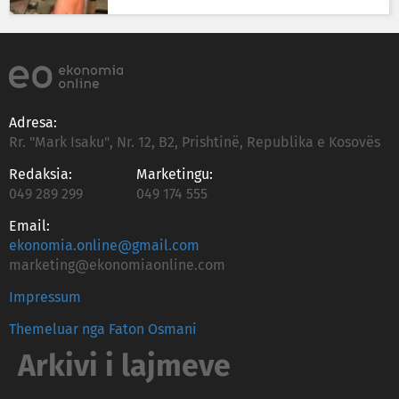
Adresa:
Rr. "Mark Isaku", Nr. 12, B2, Prishtinë, Republika e Kosovës
Redaksia:
Marketingu:
049 289 299
049 174 555
Email:
ekonomia.online@gmail.com
marketing@ekonomiaonline.com
Impressum
Themeluar nga Faton Osmani
Arkivi i lajmeve