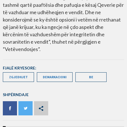
tashmë qartë paaftësia dhe pafuqia e kësaj Qeverie për
të vazhduar me udhëheqjen e vendit. Dhe ne
konsiderojmë se ky është opsioni i vetëm në rrethanat
që janë krijuar, ku ka ngecje në çdo aspekt dhe
kërcënim të vazhdueshëm për integritetin dhe
sovranitetin e vendit”, thuhet në përgjigjen e
“Vetëvendosjes”.
FJALË KRYESORE:
ZGJEDHJET
DEMARKACIONI
BE
SHPËRNDAJE