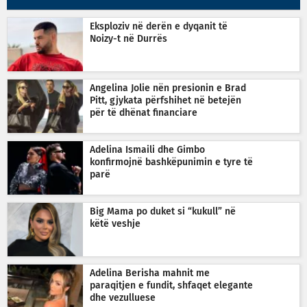
Eksploziv në derën e dyqanit të
Noizy-t në Durrës
Angelina Jolie nën presionin e Brad
Pitt, gjykata përfshihet në betejën
për të dhënat financiare
Adelina Ismaili dhe Gimbo
konfirmojnë bashkëpunimin e tyre të
parë
Big Mama po duket si “kukull” në
këtë veshje
Adelina Berisha mahnit me
paraqitjen e fundit, shfaqet elegante
dhe vezulluese