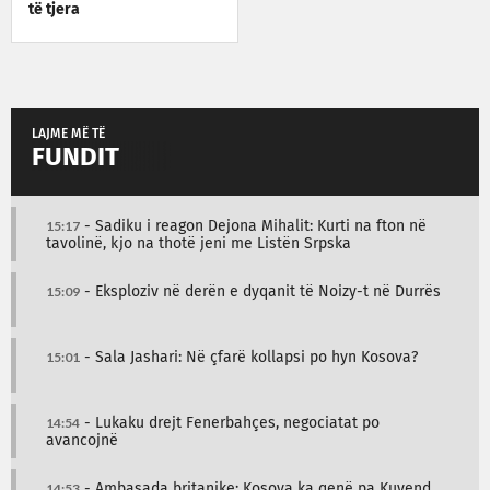
të tjera
LAJME MË TË
FUNDIT
15:17
- Sadiku i reagon Dejona Mihalit: Kurti na fton në
tavolinë, kjo na thotë jeni me Listën Srpska
15:09
- Eksploziv në derën e dyqanit të Noizy-t në Durrës
15:01
- Sala Jashari: Në çfarë kollapsi po hyn Kosova?
14:54
- Lukaku drejt Fenerbahçes, negociatat po
avancojnë
14:53
- Ambasada britanike: Kosova ka qenë pa Kuvend