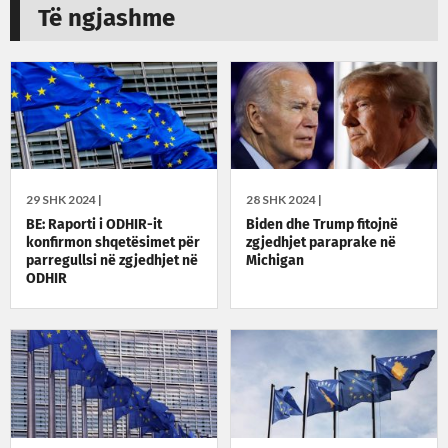
Të ngjashme
29 SHK 2024 |
28 SHK 2024 |
BE: Raporti i ODHIR-it
Biden dhe Trump fitojnë
konfirmon shqetësimet për
zgjedhjet paraprake në
parregullsi në zgjedhjet në
Michigan
ODHIR