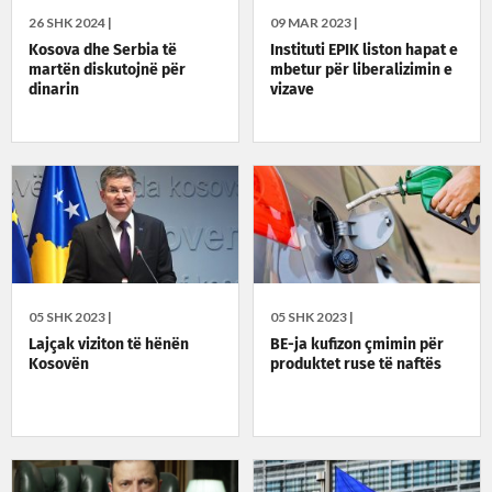
26 SHK 2024 |
09 MAR 2023 |
Kosova dhe Serbia të
Instituti EPIK liston hapat e
martën diskutojnë për
mbetur për liberalizimin e
dinarin
vizave
05 SHK 2023 |
05 SHK 2023 |
Lajçak viziton të hënën
BE-ja kufizon çmimin për
Kosovën
produktet ruse të naftës