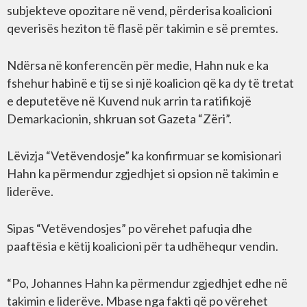
subjekteve opozitare në vend, përderisa koalicioni
qeverisës heziton të flasë për takimin e së premtes.
Ndërsa në konferencën për medie, Hahn nuk e ka
fshehur habinë e tij se si një koalicion që ka dy të tretat
e deputetëve në Kuvend nuk arrin ta ratifikojë
Demarkacionin, shkruan sot Gazeta “Zëri”.
Lëvizja “Vetëvendosje” ka konfirmuar se komisionari
Hahn ka përmendur zgjedhjet si opsion në takimin e
liderëve.
Sipas “Vetëvendosjes” po vërehet pafuqia dhe
paaftësia e këtij koalicioni për ta udhëhequr vendin.
“Po, Johannes Hahn ka përmendur zgjedhjet edhe në
takimin e liderëve. Mbase nga fakti që po vërehet