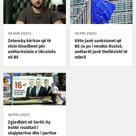
04 SHK 2023 |
05 PRI 2022 |
Zelensky kërkon që të
Këto janë sanksionet që
nisin bisedimet për
BE-ja po i vendos Rusisë,
anëtarësimin e Ukrainës
anëtarët janë thellësisht të
në BE
ndarë
04 PRI 2022 |
Zgjedhjet në Serbi: Ky
është rezultati i
shqiptarëve dhe i partive