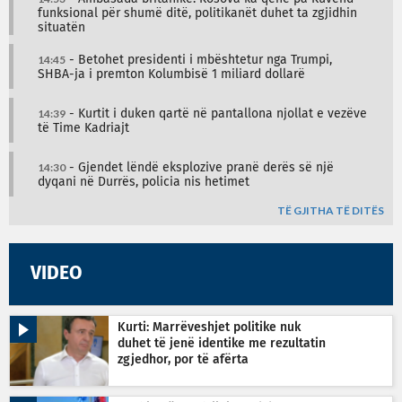
funksional për shumë ditë, politikanët duhet ta zgjidhin
situatën
14:45
- Betohet presidenti i mbështetur nga Trumpi,
SHBA-ja i premton Kolumbisë 1 miliard dollarë
14:39
- Kurtit i duken qartë në pantallona njollat e vezëve
të Time Kadriajt
14:30
- Gjendet lëndë eksplozive pranë derës së një
dyqani në Durrës, policia nis hetimet
TË GJITHA TË DITËS
VIDEO
Kurti: Marrëveshjet politike nuk
duhet të jenë identike me rezultatin
zgjedhor, por të afërta