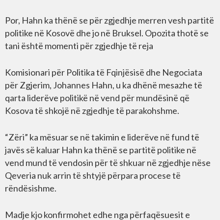
Por, Hahn ka thënë se për zgjedhje merren vesh partitë
politike në Kosovë dhe jo në Bruksel. Opozita thotë se
tani është momenti për zgjedhje të reja
Komisionari për Politika të Fqinjësisë dhe Negociata
për Zgjerim, Johannes Hahn, u ka dhënë mesazhe të
qarta liderëve politikë në vend për mundësinë që
Kosova të shkojë në zgjedhje të parakohshme.
“Zëri” ka mësuar se në takimin e liderëve në fund të
javës së kaluar Hahn ka thënë se partitë politike në
vend mund të vendosin për të shkuar në zgjedhje nëse
Qeveria nuk arrin të shtyjë përpara procese të
rëndësishme.
Madje kjo konfirmohet edhe nga përfaqësuesit e