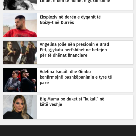
Lilibet e bën të ndihet e guximshme
Eksploziv në derën e dyqanit të
Noizy-t në Durrës
Angelina Jolie nën presionin e Brad
Pitt, gjykata përfshihet në betejën
për të dhënat financiare
Adelina Ismaili dhe Gimbo
konfirmojnë bashkëpunimin e tyre të
parë
Big Mama po duket si “kukull” në
këtë veshje