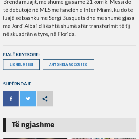
Brenda muajit, me shumë gjasa më 21 korrik, Messi do
të debutojë në MLS me fanelën e Inter Miami, ku do të
luajë së bashku me Sergi Busquets dhe me shumë gjasa
me Jordi Alba i cili është shumë afër transferimit të tij
në skuadrën e tyre, në Florida.
FJALË KRYESORE:
LIONEL MESSI
ANTONELA ROCCUZZO
SHPËRNDAJE
Të ngjashme