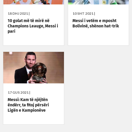
18 DHJ 2021 |
10 SHT 2021 |
10 golat më të mirë në
Messi i vetëm e mposht
Champions Leauge, Messi i
Bolivinë, shënon hat-trik
pari
17 GUS 2021 |
Messi: Kam të njëjtën
ëndërr, ta fitoj përsëri
Ligën e Kampionëve