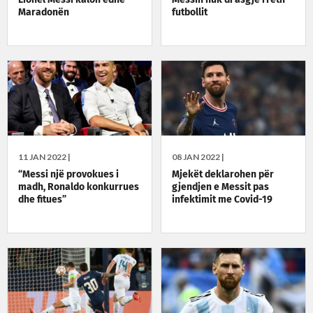
Maradonën
futbollit
11 JAN 2022 |
08 JAN 2022 |
“Messi një provokues i
Mjekët deklarohen për
madh, Ronaldo konkurrues
gjendjen e Messit pas
dhe fitues”
infektimit me Covid-19