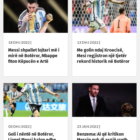
18 DHJ 2022 |
13 DHJ 2022 |
Messi shpallet lojtari më i
Me golin ndaj Kroacisë,
mirë në Botëror, Mbappe
Mesi regjistron një tjetër
fiton Këpucën e Artë
rekord historik në Botëror
03 DHJ 2022 |
23 JAN 2022 |
Goli i nëntë në Botëror,
Benzema: Ai që kritikon
Lionel Messi kalon edhe
Messin nuk di asgjë rreth