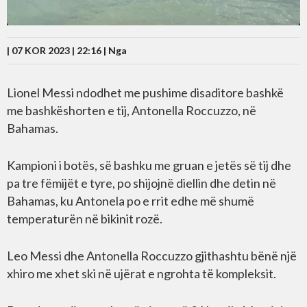
| 07 KOR 2023 | 22:16 |
Nga
Lionel Messi ndodhet me pushime disaditore bashkë
me bashkëshorten e tij, Antonella Roccuzzo, në
Bahamas.
Kampioni i botës, së bashku me gruan e jetës së tij dhe
pa tre fëmijët e tyre, po shijojnë diellin dhe detin në
Bahamas, ku Antonela po e rrit edhe më shumë
temperaturën në bikinit rozë.
Leo Messi dhe Antonella Roccuzzo gjithashtu bënë një
xhiro me xhet ski në ujërat e ngrohta të kompleksit.