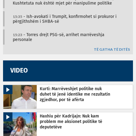
Kushtetuta nuk është mjet për manipulime politike
15:35
- Ish-avokati i Trumpit, konfirmohet si prokuror i
përgjithshëm i SHBA-së
15:23
- Torres drejt PSG-së, arrihet marrëveshja
personale
TË GJITHA TË DITËS
VIDEO
Kurti: Marrëveshjet politike nuk
duhet të jenë identike me rezultatin
zgjedhor, por të afërta
Haxhiu për Kadrijajn: Nuk kam
problem me aksionet politike të
deputetëve