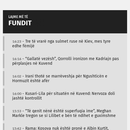
LAJME MË TË
FUNDIT
16:23
- Tre të vrarë nga sulmet ruse në Kiev, mes tyre
edhe fëmijë
16:16
- “Gallatë vezësh”, Qorrolli ironizon me Kadriajn pas
përplasjes në Kuvend
16:02
- Irani thotë se marrëveshja për Ngushticën e
Hormuzit është afër
16:00
- Kusari-Lila për situatën në Kuvend: Nervoza doli
jashtë kontrollit
15:53
- “Të qenit nënë është superfuqia ime”, Meghan
Markle tregon se si Lilibet e bën të ndihet e guximshme
15:42
- Rama: Kosova nuk është pronë e Albin Kurtit,