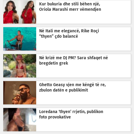
Kur bukuria dhe stili bëhen një,
Oriola Marashi merr vëmendjen
Në Itali me elegancë, Rike Roçi
“thyen” çdo balancë
Në krizë me DJ PM? Sara shfaqet në
bregdetin grek
Ghetto Geasy vjen me këngë të re,
zbulon datën e publikimit
Loredana ‘thyen’ rrjetin, publikon
foto provokative