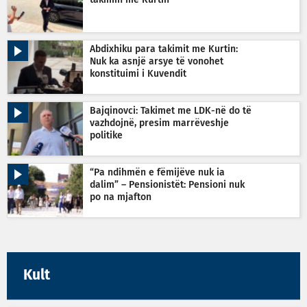
takimin me Kurtin
Abdixhiku para takimit me Kurtin:
Nuk ka asnjë arsye të vonohet
konstituimi i Kuvendit
Bajqinovci: Takimet me LDK-në do të
vazhdojnë, presim marrëveshje
politike
“Pa ndihmën e fëmijëve nuk ia
dalim” – Pensionistët: Pensioni nuk
po na mjafton
Kult