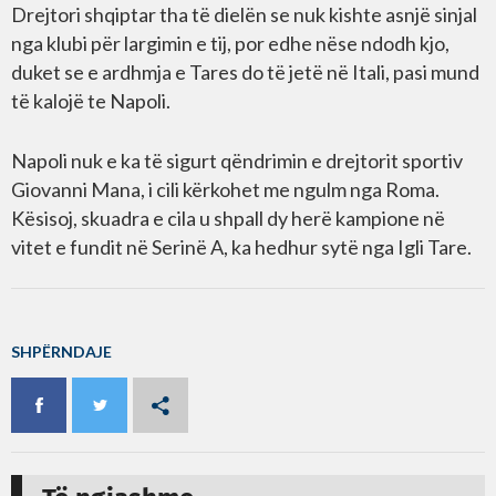
Drejtori shqiptar tha të dielën se nuk kishte asnjë sinjal
nga klubi për largimin e tij, por edhe nëse ndodh kjo,
duket se e ardhmja e Tares do të jetë në Itali, pasi mund
të kalojë te Napoli.
Napoli nuk e ka të sigurt qëndrimin e drejtorit sportiv
Giovanni Mana, i cili kërkohet me ngulm nga Roma.
Kësisoj, skuadra e cila u shpall dy herë kampione në
vitet e fundit në Serinë A, ka hedhur sytë nga Igli Tare.
SHPËRNDAJE