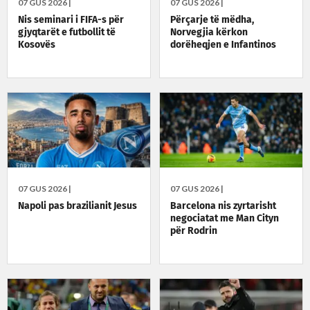
07 GUS 2026 |
07 GUS 2026 |
Nis seminari i FIFA-s për
Përçarje të mëdha,
gjyqtarët e futbollit të
Norvegjia kërkon
Kosovës
dorëheqjen e Infantinos
07 GUS 2026 |
07 GUS 2026 |
Napoli pas brazilianit Jesus
Barcelona nis zyrtarisht
negociatat me Man Cityn
për Rodrin