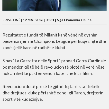
PRISHTINË | 12 MAJ 2026 | 08:31 |
Nga Ekonomia Online
Rezultatet e fundit të Milanit kanë vënë në dyshim
pjesëmarrjen në Champions League për kuqezinjtë dhe
kanë sjellë kaos në radhët e klubit.
Sipas “La Gazzetta dello Sport”, pronari Gerry Cardinale
po mendon që të bëjë revolucion të plotë në verë nëse
nuk arrihet të paktën vendi i katërt në klasifikim.
Revolucioni do të prekë të gjithë, lojtarë, staf teknik
dhe drejtues, duke përfshirë edhe Igli Taren, drejtorin
sportiv të kuqezinjve.