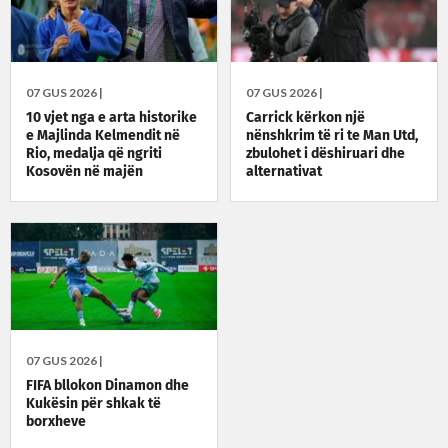
07 GUS 2026 |
07 GUS 2026 |
10 vjet nga e arta historike
Carrick kërkon një
e Majlinda Kelmendit në
nënshkrim të ri te Man Utd,
Rio, medalja që ngriti
zbulohet i dëshiruari dhe
Kosovën në majën
alternativat
olimpike
07 GUS 2026 |
FIFA bllokon Dinamon dhe
Kukësin për shkak të
borxheve