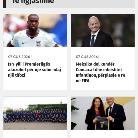
Të ngjashme
07 GUS 2026 |
07 GUS 2026 |
Ish-ylli i Premierligës
Meksika del kundër
akuzohet për një sulm ndaj
Concacaf dhe mbështet
një tifozi
Infantinon, përplasje e re
në FIFA