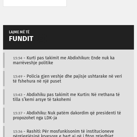
LAJME MË TË
FUNDIT
15:54
- Kurti pas takimit me Abdixhikun: Ende nuk ka
marrëveshje politike
15:49
- Policia gjen veshje dhe pajisje ushtarake në veri
të fshehura në një puset
15:43
- Abdixhiku pas takimit me Kurtin: Në rrethana të
tilla s’kemi arsye të takohemi
15:37
- Abdixhiku: Nuk patëm dakordim që presidenti të
propozohet nga LDK-ja
15:36
- Rashiti: Për mosfunkisonim të institucioneve
përgjegjësinë kryesore e bart ai që i fiton zgjedhjet