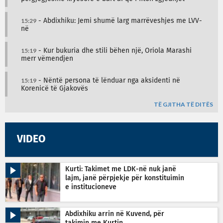
15:29
- Abdixhiku: Jemi shumë larg marrëveshjes me LVV-
në
15:19
- Kur bukuria dhe stili bëhen një, Oriola Marashi
merr vëmendjen
15:19
- Nëntë persona të lënduar nga aksidenti në
Korenicë të Gjakovës
TË GJITHA TË DITËS
VIDEO
Kurti: Takimet me LDK-në nuk janë
lajm, janë përpjekje për konstituimin
e institucioneve
Abdixhiku arrin në Kuvend, për