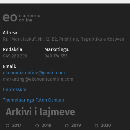
Adresa:
Rr. "Mark Isaku", Nr. 12, B2, Prishtinë, Republika e Kosovës
Redaksia:
Marketingu:
049 289 299
049 174 555
Email:
ekonomia.online@gmail.com
marketing@ekonomiaonline.com
Impressum
Themeluar nga Faton Osmani
Arkivi i lajmeve
2017
2018
2019
2020