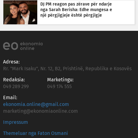
DJ PM reagon pas zërave për ndarje
nga Sarah Berisha: Edhe mungesa e
një përgjigjeje është përgjigje
Adresa:
Rr. "Mark Isaku", Nr. 12, B2, Prishtinë, Republika e Kosovës
Redaksia:
Marketingu:
049 289 299
049 174 555
Email:
ekonomia.online@gmail.com
marketing@ekonomiaonline.com
Impressum
Themeluar nga Faton Osmani