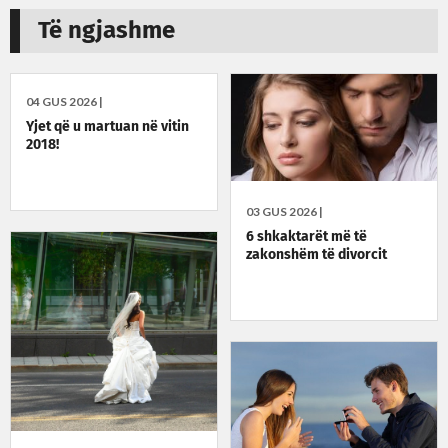
Të ngjashme
04 GUS 2026 |
Yjet që u martuan në vitin
2018!
03 GUS 2026 |
6 shkaktarët më të
zakonshëm të divorcit