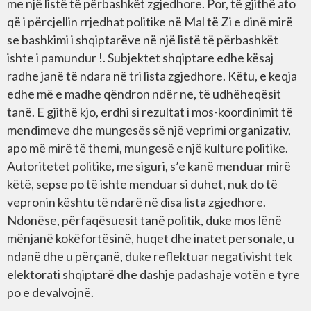
me një listë të përbashkët zgjedhore. Por, të gjithë ato
që i përcjellin rrjedhat politike në Mal të Zi e dinë mirë
se bashkimi i shqiptarëve në një listë të përbashkët
ishte i pamundur !. Subjektet shqiptare edhe kësaj
radhe janë të ndara në tri lista zgjedhore. Këtu, e keqja
edhe më e madhe qëndron ndër ne, të udhëheqësit
tanë. E gjithë kjo, erdhi si rezultat i mos-koordinimit të
mendimeve dhe mungesës së një veprimi organizativ,
apo më mirë të themi, mungesë e një kulture politike.
Autoritetet politike, me siguri, s’e kanë menduar mirë
këtë, sepse po të ishte menduar si duhet, nuk do të
vepronin kështu të ndarë në disa lista zgjedhore.
Ndonëse, përfaqësuesit tanë politik, duke mos lënë
mënjanë kokëfortësinë, huqet dhe inatet personale, u
ndanë dhe u përçanë, duke reflektuar negativisht tek
elektorati shqiptarë dhe dashje padashaje votën e tyre
po e devalvojnë.