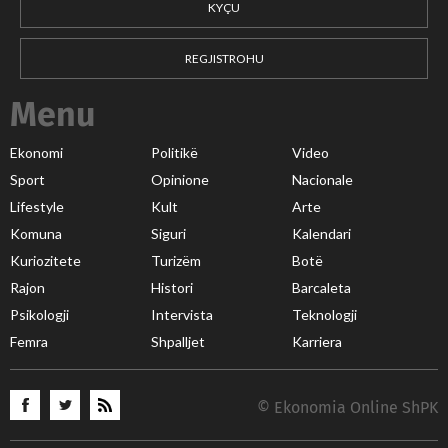
KYÇU
REGJISTROHU
Menu
Ekonomi
Politikë
Video
Sport
Opinione
Nacionale
Lifestyle
Kult
Arte
Komuna
Siguri
Kalendari
Kuriozitete
Turizëm
Botë
Rajon
Histori
Barcaleta
Psikologji
Intervista
Teknologji
Femra
Shpalljet
Karriera
© Ekonomia Online ShPK