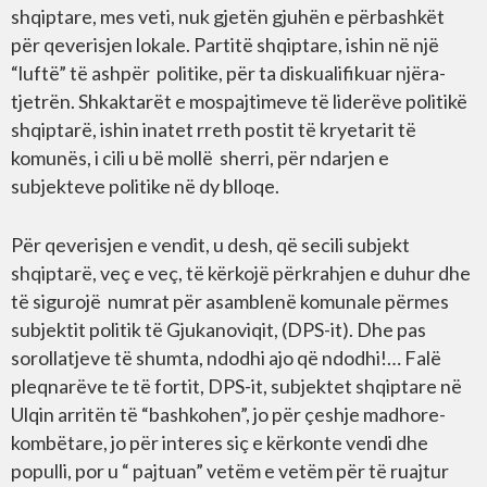
shqiptare, mes veti, nuk gjetën gjuhën e përbashkët
për qeverisjen lokale. Partitë shqiptare, ishin në një
“luftë” të ashpër politike, për ta diskualifikuar njëra-
tjetrën. Shkaktarët e mospajtimeve të liderëve politikë
shqiptarë, ishin inatet rreth postit të kryetarit të
komunës, i cili u bë mollë sherri, për ndarjen e
subjekteve politike në dy blloqe.
Për qeverisjen e vendit, u desh, që secili subjekt
shqiptarë, veç e veç, të kërkojë përkrahjen e duhur dhe
të sigurojë numrat për asamblenë komunale përmes
subjektit politik të Gjukanoviqit, (DPS-it). Dhe pas
sorollatjeve të shumta, ndodhi ajo që ndodhi!… Falë
pleqnarëve te të fortit, DPS-it, subjektet shqiptare në
Ulqin arritën të “bashkohen”, jo për çeshje madhore-
kombëtare, jo për interes siç e kërkonte vendi dhe
populli, por u “ pajtuan” vetëm e vetëm për të ruajtur