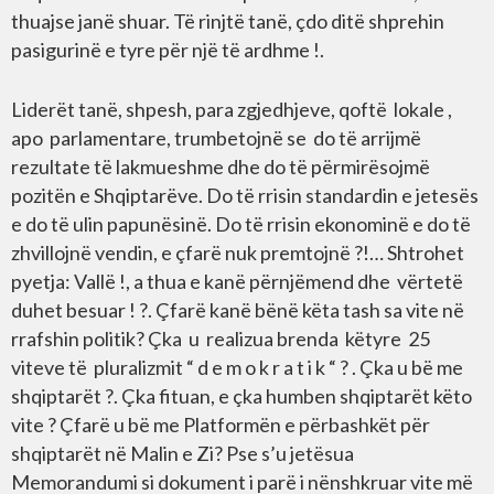
thuajse janë shuar. Të rinjtë tanë, çdo ditë shprehin
pasigurinë e tyre për një të ardhme !.
Liderët tanë, shpesh, para zgjedhjeve, qoftë lokale ,
apo parlamentare, trumbetojnë se do të arrijmë
rezultate të lakmueshme dhe do të përmirësojmë
pozitën e Shqiptarëve. Do të rrisin standardin e jetesës
e do të ulin papunësinë. Do të rrisin ekonominë e do të
zhvillojnë vendin, e çfarë nuk premtojnë ?!… Shtrohet
pyetja: Vallë !, a thua e kanë përnjëmend dhe vërtetë
duhet besuar ! ?. Çfarë kanë bënë këta tash sa vite në
rrafshin politik? Çka u realizua brenda këtyre 25
viteve të pluralizmit “ d e m o k r a t i k “ ? . Çka u bë me
shqiptarët ?. Çka fituan, e çka humben shqiptarët këto
vite ? Çfarë u bë me Platformën e përbashkët për
shqiptarët në Malin e Zi? Pse s’u jetësua
Memorandumi si dokument i parë i nënshkruar vite më