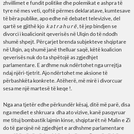
zhvillimet e fundit politike dhe polemikat e ashpra të
tyre në mes veti, qoftë përmes deklaratave, kumtesave
të bëra publike, apo edhe në debatet televizive, del
qartë se gjithë kjo
k a t r a h u r ë
, të jep bindjen se
divorci i koalicionit qeverisës në Ulqin do të ndodh
shumë shpejt. Përçarjet brenda subjekteve shqiptare
në Ulqin, aq shumë janë thelluar saqë, këtë koalicion
qeverisës nuk do ta shpëtojë as zgjedhjet
parlamentare. E ardhme nuk ndërtohet nga urrejtja
ndaj njëri-tjetrit. Ajo ndërtohet me aksione të
përbashkëta konkrete. Atëherë, më mirë i divorcuar
sesa me një martesë të keqe !.
Nga ana tjetër edhe përkundër kësaj, ditë më parë, disa
nga mediet e shkruara dha ato vizive, kanë pasqyruar
me tituj bombastik lajmin kinse, shqiptarët në Malin e Zi
do të garojnë në zgjedhjet e ardhshme parlamentare