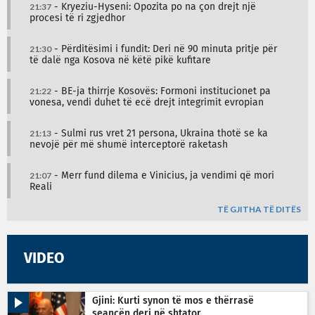
21:37
- Kryeziu-Hyseni: Opozita po na çon drejt një
procesi të ri zgjedhor
21:30
- Përditësimi i fundit: Deri në 90 minuta pritje për
të dalë nga Kosova në këtë pikë kufitare
21:22
- BE-ja thirrje Kosovës: Formoni institucionet pa
vonesa, vendi duhet të ecë drejt integrimit evropian
21:13
- Sulmi rus vret 21 persona, Ukraina thotë se ka
nevojë për më shumë interceptorë raketash
21:07
- Merr fund dilema e Vinicius, ja vendimi që mori
Reali
TË GJITHA TË DITËS
VIDEO
Gjini: Kurti synon të mos e thërrasë
seancën deri në shtator