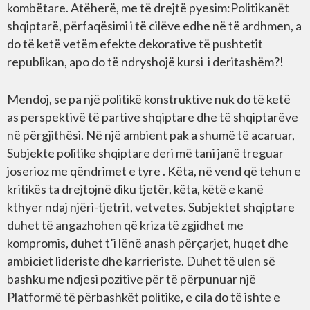
kombëtare. Atëherë, me të drejtë pyesim:Politikanët
shqiptarë, përfaqësimi i të cilëve edhe në të ardhmen, a
do të ketë vetëm efekte dekorative të pushtetit
republikan, apo do të ndryshojë kursi i deritashëm?!
Mendoj, se pa një politikë konstruktive nuk do të ketë
as perspektivë të partive shqiptare dhe të shqiptarëve
në përgjithësi. Në një ambient pak a shumë të acaruar,
Subjekte politike shqiptare deri më tani janë treguar
joserioz me qëndrimet e tyre . Këta, në vend që tehun e
kritikës ta drejtojnë diku tjetër, këta, këtë e kanë
kthyer ndaj njëri-tjetrit, vetvetes. Subjektet shqiptare
duhet të angazhohen që kriza të zgjidhet me
kompromis, duhet t’i lënë anash përçarjet, huqet dhe
ambiciet lideriste dhe karrieriste. Duhet të ulen së
bashku me ndjesi pozitive për të përpunuar një
Platformë të përbashkët politike, e cila do të ishte e