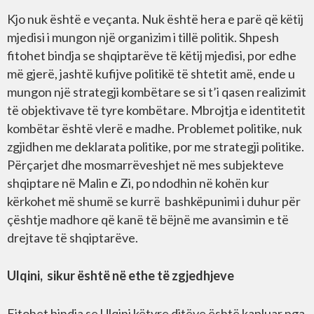
Kjo nuk është e veçanta. Nuk është hera e parë që këtij
mjedisi i mungon një organizim i tillë politik. Shpesh
fitohet bindja se shqiptarëve të këtij mjedisi, por edhe
më gjerë, jashtë kufijve politikë të shtetit amë, ende u
mungon një strategji kombëtare se si t’i qasen realizimit
të objektivave të tyre kombëtare. Mbrojtja e identitetit
kombëtar është vlerë e madhe. Problemet politike, nuk
zgjidhen me deklarata politike, por me strategji politike.
Përçarjet dhe mosmarrëveshjet në mes subjekteve
shqiptare në Malin e Zi, po ndodhin në kohën kur
kërkohet më shumë se kurrë bashkëpunimi i duhur për
çështje madhore që kanë të bëjnë me avansimin e të
drejtave të shqiptarëve.
Ulqini, sikur është në ethe të zgjedhjeve
Fitohet bindja se Ulqini këtyre ditëve është kapluar nga