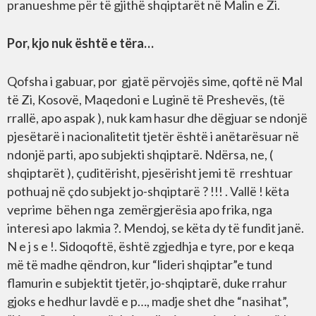
pranueshme për të gjithë shqiptarët në Malin e Zi.
Por, kjo nuk është e tëra…
Qofsha i gabuar, por gjatë përvojës sime, qoftë në Mal
të Zi, Kosovë, Maqedoni e Luginë të Preshevës, (të
rrallë, apo aspak ), nuk kam hasur dhe dëgjuar se ndonjë
pjesëtarë i nacionalitetit tjetër është i anëtarësuar në
ndonjë parti, apo subjekti shqiptarë. Ndërsa, ne, (
shqiptarët ), çuditërisht, pjesërisht jemi të rreshtuar
pothuaj në çdo subjekt jo-shqiptarë ? !!! . Vallë ! këta
veprime bëhen nga zemërgjerësia apo frika, nga
interesi apo lakmia ?. Mendoj, se këta dy të fundit janë.
N e j s e !. Sidoqoftë, është zgjedhja e tyre, por e keqa
më të madhe qëndron, kur “lideri shqiptar”e tund
flamurin e subjektit tjetër, jo-shqiptarë, duke rrahur
gjoks e hedhur lavdë e p…, madje shet dhe “nasihat”,