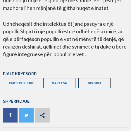
dhe do t’ju dojë e respektojë më shumë. Për çështjet
madhore lihen mënjanë të gjitha huqet e inatet.
Udhëheqësit dhe intelektualët janë pasqyra e një
populli. Shpirti i një populli është udhëheqësi i mirë, ai
që e përfaqëson popullin e vet në mënyrë të denjë, që
realizon dëshirat, qëllimet dhe synimet e tij duke u bërë
figurë integruese për popullin e vet .
FJALË KRYESORE:
PARTI POLITIKE
MARTESA
DIVORCI
SHPËRNDAJE