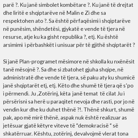
parë ?. Ku janë simbolet kombëtare ?. Ku janë të drejtat
dhe liritë e shqiptarëve në Malin e Zi dhe sa
respektohen ato ?. Sa është përfaqësimi i shqiptarëve
në punësim, shëndetësi, gjykatë e vende të tjera në
resurse, atje ku ka gisht republika ?, etj. Ku është
arsimimi i përbashkët i unisuar për të gjithë shqiptarët ?
Si janë Plan-programet mësimore në shkolla ku nxënësit
tanë mësojnë ?. Sa dhe si zbatohet gjuha shqipe, në
administratë dhe vende të tjera, së paku aty ku shumicë
janë shqiptarët etj, etj. Këto dhe shumë të tjera që s’po
i përmendi. Ju ,Zotërinj, këta janë temat të cilat Ju i
përsërisni sa herë u paraqitet nevoja dhe rasti, por jo në
vendin kur dhe ku duhet thënë ?!. Thënë shkurt, shumë
pak, apo më mirë thënë, aspak nuk është realizuar as
jetësuar gjatë këtyre viteve të “demokracisë “ së
shkatërruar. Kështu, zotërinj, devalvojmë vlerat tona