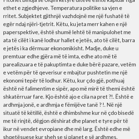
ethet e zgjedhjeve. Temperatura politike sa vjen e
rritet. Subjektet gjithnjë vazhdojnë me një fushatë të
egër ndaj njëri-tjetrit. Këtu, ku jeta merr kahen e një
paperspektive, është shumë lehtë të manipulohet me
ata të cilët i kanë lodhur hallet e jetës, ato të cilët, barra
e jetës i ka dërmuar ekonomikisht. Madje, duke u
premtuar edhe gjëra më të imta, edhe ato më të
parealizuara e të pakuptimta e duke bërë pazare, vetëm
e vetëm për të qeverisur e mbajtur pushtetin me një
ekonomi tepër të lodhur. Këtu, kur çdo gjë, pothuaj
është në falimentim e sipër, apo më mirë të themi është
shkatërruar fare. Kjo është ajo e cila na pret ?!. Është e
ardhmja jonë, e ardhmja e fëmijëve tanë ? !. Në një
situatë të këtillë, është e dhimbshme kur në çdo bisedë
me të rinjtë, dëgjon dëshirat dhe planet e tyre për të
ikur në vendet evropiane dhe më larg. Është edhe më
shqetësuese kur sheh se si planet e së ardhmes,