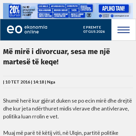
E PREMTE
07 GUS 2026
Më mirë i divorcuar, sesa me një
martesë të keqe!
| 10 TET 2016 | 14:18 |
Nga
Shumë herë kur gjërat duken se po ecin mirë dhe drejtë
dhe kur jeta ndërthuret midis vlerave dhe antivlerave,
politika luan rrolin e vet.
Muaj më parë të këtij viti, në Ulqin, partitë politike