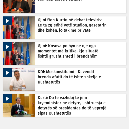
Gjini fton Kurtin në debat televiziv:
Le ta zgjedhë vetë studion, gazetarin
dhe kohën, jo takime private
Gjini: Kosova po hyn në një nga
momentet më kritike, kjo situatë
është grusht shteti i brendshëm
KDI: Moskonstituimi i Kuvendit
brenda afatit do të ishte shkelje e
Kushtetutës
Kurti: Do të vazhdoj të jem
kryeministër në detyrë, ushtruesja e
detyrës së presidentes do të veprojë
sipas Kushtetutës