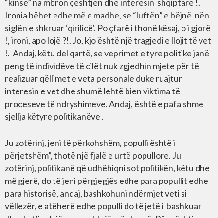
“kinse” na mbron çështjen dhe interesin shqiptarë !.
Ironia bëhet edhe më e madhe, se “luftën” e bëjnë nën
siglën e shkruar ‘qirilicë’. Po çfarë i thonë kësaj, o i gjorë
!, ironi, apo lojë ?!. Jo, kjo është një tragjedi e llojit të vet
!. Andaj, këtu del qartë, se veprimet e tyre politike janë
peng të individëve të cilët nuk zgjedhin mjete për të
realizuar qëllimet e veta personale duke ruajtur
interesin e vet dhe shumë lehtë bien viktima të
proceseve të ndryshimeve. Andaj, është e pafalshme
sjellja këtyre politikanëve .
Ju zotërinj, jeni të përkohshëm, populli është i
përjetshëm”, thotë një fjalë e urtë popullore. Ju
zotërinj, politikanë që udhëhiqni sot politikën, këtu dhe
më gjerë, do të jeni përgjegjës edhe para popullit edhe
para historisë, andaj, bashkohuni ndërmjet veti si
vëllezër, e atëherë edhe populli do të jetë i bashkuar