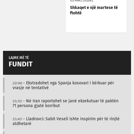
05 MAJ 2026 |
Shkaqet e një martese të
ftohtë
LAJME MË TË
FUNDIT
22:00
- Ekstradohet nga Spanja kosovari i kërkuar për
vrasje në tentativë
21:52
- Në Iran raportohet se janë ekzekutuar të paktën
71 persona gjatë korrikut
21:45
- Lladrovci: Sabit Veseli ishte inspirim për të rinjtë
atdhetarë