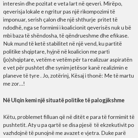
interesin dhe pozitat e veta lart në qeveri. Mirëpo,
qeverisja lokale e ngritur pas një rikompozimi të
imponuar, serish çalon dhe një shthurje pritet të
ndodhë, nga se formimi i koalicionit qeverisës nuk u bë
mbi baza të shëndosha, të qëndrueshme dhe efikase.
Nuk mund të ketë stabilitet në një vend, ku partitë
politike shqiptare, hyjnë në koalicion me parti
(jo)shqiptare, vetëm e vetëm për ta realizuar aspiratën
e vet për pushtet dhe synim jetësor kanë realizimin e
planeve të tyre . Jo, zotërinj, Kësaj i thonë: Me të martu
me zor…!
Në Ulqin kemi një situatë politike të palogjikshme
Këtu, problemet filluan që në ditët e para të formimit të
pushtetit. Aty u pa qartë se disa pjesë të ekzekutivit po
vazhdojnë të punojnë me avazet e vjetra. Duke parë