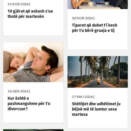
31 KOR 2026 |
10 gjërat që askush s’ua
thotë për martesën
02 KOR 2026 |
Tiparet që duhet t’i kesh
për t’u bërë gruaja e tij
16 QER 2026 |
27 MAJ 2026 |
Kur është e
pashmangshme për t’u
Shëtitjet dhe udhëtimet ju
divorcuar?
bëjnë më të lumtur sesa
martesa