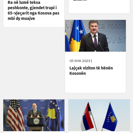
Ra në lumë teksa
peshkonte, gjendet trupi i
65-vjeçarit nga Kosova pas
mbi dy muajve
05 SHK 2023 |
Lajçak viziton të hënën
Kosovën