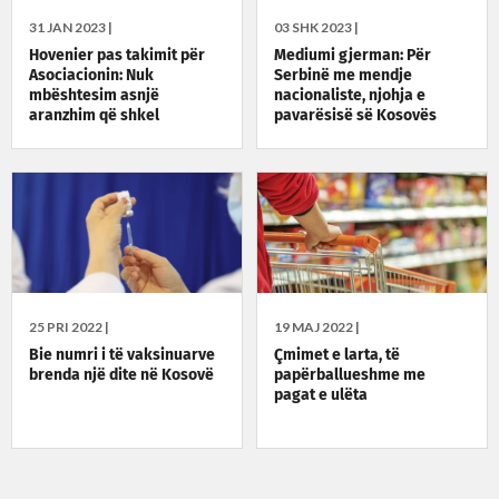
31 JAN 2023 |
03 SHK 2023 |
Hovenier pas takimit për
Mediumi gjerman: Për
Asociacionin: Nuk
Serbinë me mendje
mbështesim asnjë
nacionaliste, njohja e
aranzhim që shkel
pavarësisë së Kosovës
Kushtetutën e Kosovës
është e paimagjinueshme
25 PRI 2022 |
19 MAJ 2022 |
Bie numri i të vaksinuarve
Çmimet e larta, të
brenda një dite në Kosovë
papërballueshme me
pagat e ulëta