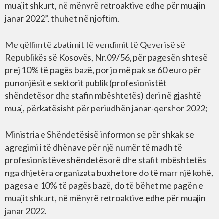
muajit shkurt, në mënyrë retroaktive edhe për muajin
janar 2022”, thuhet në njoftim.
Me qëllim të zbatimit të vendimit të Qeverisë së
Republikës së Kosovës, Nr.09/56, për pagesën shtesë
prej 10% të pagës bazë, por jo më pak se 60 euro për
punonjësit e sektorit publik (profesionistët
shëndetësor dhe stafin mbështetës) deri në gjashtë
muaj, përkatësisht për periudhën janar-qershor 2022;
Ministria e Shëndetësisë informon se për shkak se
agregimi i të dhënave për një numër të madh të
profesionistëve shëndetësorë dhe stafit mbështetës
nga dhjetëra organizata buxhetore do të marr një kohë,
pagesa e 10% të pagës bazë, do të bëhet me pagën e
muajit shkurt, në mënyrë retroaktive edhe për muajin
janar 2022.