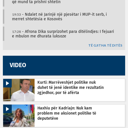
që mund ta prishni shtetin
19:53
- Ndalet në Jarinjë një pjesëtar i MUP-it serb, i
merret shtetësia e Kosovës
17:28
- Afrona Dika surprizohet para ditëlindjes: I fejuari
e mbulon me dhurata luksoze
TË GJITHA TË DITËS
VIDEO
Kurti: Marrëveshjet politike nuk
duhet të jenë identike me rezultatin
zgjedhor, por të afërta
Haxhiu për Kadriajn: Nuk kam
problem me aksionet politike të
deputetëve