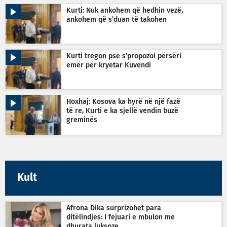
Kurti: Nuk ankohem që hedhin vezë,
ankohem që s’duan të takohen
Kurti tregon pse s’propozoi përsëri
emër për kryetar Kuvendi
Hoxhaj: Kosova ka hyrë në një fazë
të re, Kurti e ka sjellë vendin buzë
greminës
Kult
Afrona Dika surprizohet para
ditëlindjes: I fejuari e mbulon me
dhurata luksoze