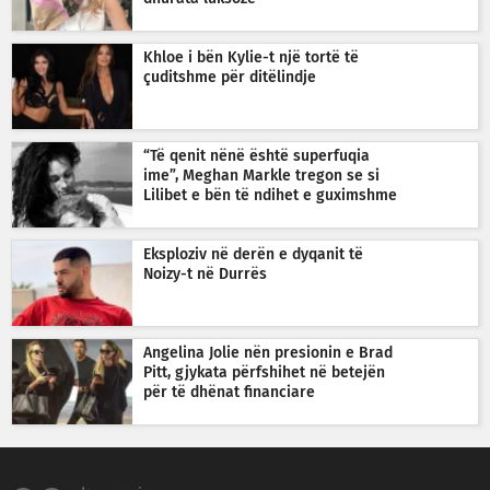
Khloe i bën Kylie-t një tortë të
çuditshme për ditëlindje
“Të qenit nënë është superfuqia
ime”, Meghan Markle tregon se si
Lilibet e bën të ndihet e guximshme
Eksploziv në derën e dyqanit të
Noizy-t në Durrës
Angelina Jolie nën presionin e Brad
Pitt, gjykata përfshihet në betejën
për të dhënat financiare