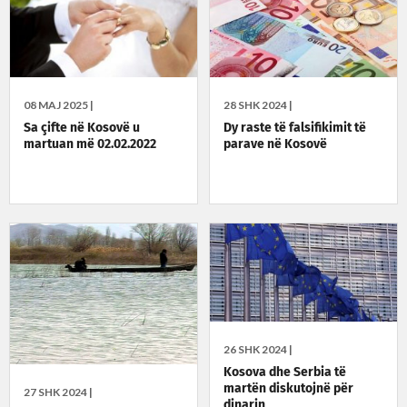
08 MAJ 2025 |
28 SHK 2024 |
Sa çifte në Kosovë u
Dy raste të falsifikimit të
martuan më 02.02.2022
parave në Kosovë
26 SHK 2024 |
Kosova dhe Serbia të
martën diskutojnë për
27 SHK 2024 |
dinarin