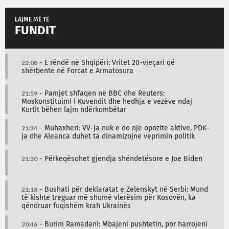
LAJME MË TË
FUNDIT
22:08
- E rëndë në Shqipëri: Vritet 20-vjeçari që
shërbente në Forcat e Armatosura
21:59
- Pamjet shfaqen në BBC dhe Reuters:
Moskonstituimi i Kuvendit dhe hedhja e vezëve ndaj
Kurtit bëhen lajm ndërkombëtar
21:34
- Muhaxheri: VV-ja nuk e do një opozitë aktive, PDK-
ja dhe Aleanca duhet ta dinamizojnë veprimin politik
21:30
- Përkeqësohet gjendja shëndetësore e Joe Biden
21:18
- Bushati për deklaratat e Zelenskyt në Serbi: Mund
të kishte treguar më shumë vlerësim për Kosovën, ka
qëndruar fuqishëm krah Ukrainës
20:46
- Burim Ramadani: Mbajeni pushtetin, por harrojeni