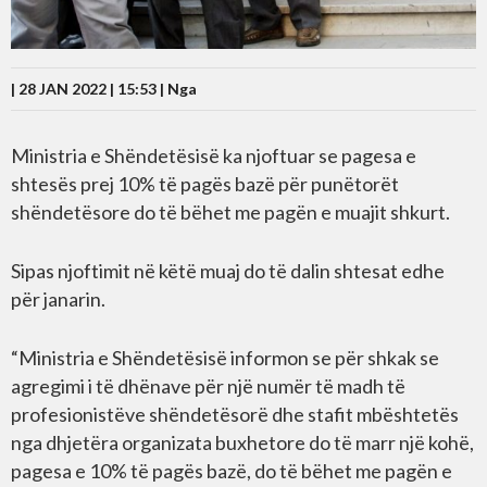
| 28 JAN 2022 | 15:53 |
Nga
Ministria e Shëndetësisë ka njoftuar se pagesa e
shtesës prej 10% të pagës bazë për punëtorët
shëndetësore do të bëhet me pagën e muajit shkurt.
Sipas njoftimit në këtë muaj do të dalin shtesat edhe
për janarin.
“Ministria e Shëndetësisë informon se për shkak se
agregimi i të dhënave për një numër të madh të
profesionistëve shëndetësorë dhe stafit mbështetës
nga dhjetëra organizata buxhetore do të marr një kohë,
pagesa e 10% të pagës bazë, do të bëhet me pagën e