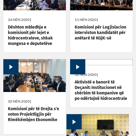
26 NËN 2020 |
11 NËN 2020 |
Dështon mbledhja e
Komisioni për Legjislacion
komisionit për lejet e
interviston kandidatët për
hidrocentraleve, shkak
anëtarë të KGjK-së
mungesa e deputetëve
02 NËN 2020 |
Aktivistë e banorë të
Deçanit: Institucionet në
shërbim të kompanive që
po ndërtojnë hidrocentrale
02 NËN 2020 |
Komisioni për të Drejta s’e
voton Projektligjin për
Rimëkëmbjen Ekonomike