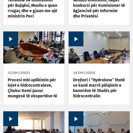
Tensione në Komisionin
Vendos Komisioni, hapet
për Bujqësi, Musliu e quan
konkursi për Komisioner të
rrugaç dhe e gjuan me ujë
Agjencisë për Informim
ministrin Peci
dhe Privatësi
22 DHJ 2020 |
14 DHJ 2020 |
Procesi mbi aplikimin për
Drejtori i “Hydrolone” thotë
lejet e hidrocentraleve,
se kanë marrë pëlqimin e
Çitaku: Kemi pasur
banorëve të Shalës për
mungesë të ekspertëve të
hidrocentralin
fushës