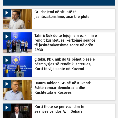
Gruda: Jemi në situatë të
jashtëzakonshme, anarki e plotë
Tahiri: Nuk do të lejojmë rrezikimin e
rendit kushtetues, kërkojmë seancë
të jashtëzakonshme sonte në orën
22:30
Çitaku: PDK nuk do të bëhet pjesë e
përmbysjes së rendit kushtetues,
Kurti të vijë sonte në Kuvend
Hamza mbledh GP-në në Kuvend:
Është cenuar demokracia dhe
Kushtetuta e Kosovës
Kurti thotë se për vazhdim të
seancës vendos Avni Dehari