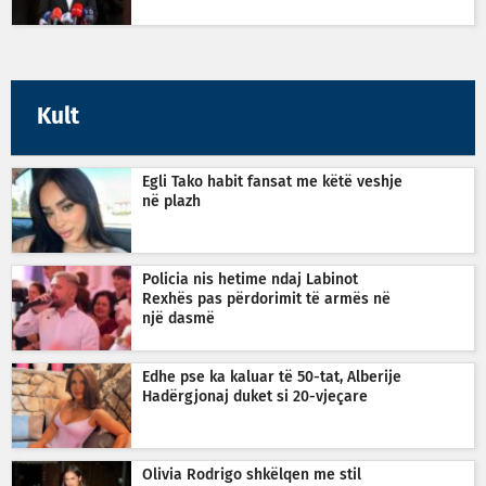
Kult
Egli Tako habit fansat me këtë veshje
në plazh
Policia nis hetime ndaj Labinot
Rexhës pas përdorimit të armës në
një dasmë
Edhe pse ka kaluar të 50-tat, Alberije
Hadërgjonaj duket si 20-vjeçare
Olivia Rodrigo shkëlqen me stil