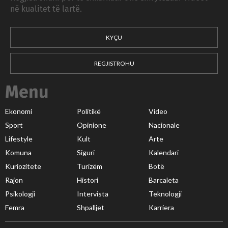
në kualitet të lartë.
KYÇU
REGJISTROHU
Menu
Ekonomi
Politikë
Video
Sport
Opinione
Nacionale
Lifestyle
Kult
Arte
Komuna
Siguri
Kalendari
Kuriozitete
Turizëm
Botë
Rajon
Histori
Barcaleta
Psikologji
Intervista
Teknologji
Femra
Shpalljet
Karriera