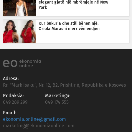
elegant gjatë një mbrëmjeje në New
York
Kur bukuria dhe stili bëhen një,
Oriola Marashi merr vëmendjen
Adresa:
Rr. "Mark Isaku", Nr. 12, B2, Prishtinë, Republika e Kosovës
Redaksia:
Marketingu:
049 289 299
049 174 555
Email:
ekonomia.online@gmail.com
marketing@ekonomiaonline.com