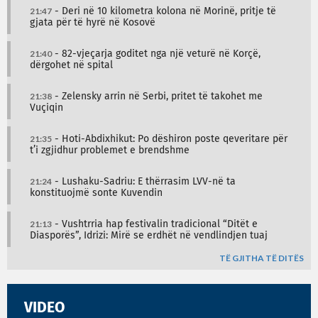
21:47
- Deri në 10 kilometra kolona në Morinë, pritje të
gjata për të hyrë në Kosovë
21:40
- 82-vjeçarja goditet nga një veturë në Korçë,
dërgohet në spital
21:38
- Zelensky arrin në Serbi, pritet të takohet me
Vuçiqin
21:35
- Hoti-Abdixhikut: Po dëshiron poste qeveritare për
t’i zgjidhur problemet e brendshme
21:24
- Lushaku-Sadriu: E thërrasim LVV-në ta
konstituojmë sonte Kuvendin
21:13
- Vushtrria hap festivalin tradicional “Ditët e
Diasporës”, Idrizi: Mirë se erdhët në vendlindjen tuaj
TË GJITHA TË DITËS
VIDEO