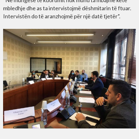
“Në mungesë të kuorumit nuk mund ta mbajmë këtë
mbledhje dhe as ta intervistojmë dëshmitarin të ftuar.
Intervistën do të aranzhojmë për një datë tjetër”.