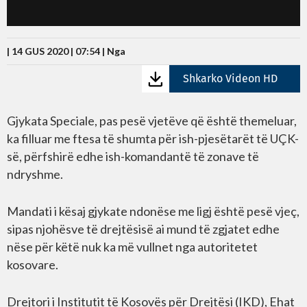
| 14 GUS 2020 | 07:54 |
Nga
Shkarko Videon HD
Gjykata Speciale, pas pesë vjetëve që është themeluar,
ka filluar me ftesa të shumta për ish-pjesëtarët të UÇK-
së, përfshirë edhe ish-komandantë të zonave të
ndryshme.
Mandati i kësaj gjykate ndonëse me ligj është pesë vjeç,
sipas njohësve të drejtësisë ai mund të zgjatet edhe
nëse për këtë nuk ka më vullnet nga autoritetet
kosovare.
Drejtori i Institutit të Kosovës për Drejtësi (IKD), Ehat