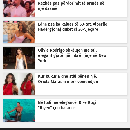
Rexhës pas përdorimit të armës në
një dasmë
Edhe pse ka kaluar të 50-tat, Alberije
Hadërgjonaj duket si 20-vjeçare
Olivia Rodrigo shkëlqen me stil
elegant gjatë një mbrëmjeje në New
York
Kur bukuria dhe stili bëhen një,
Oriola Marashi merr vëmendjen
Në Itali me elegancë, Rike Roçi
“thyen” çdo balancë