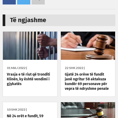
Të ngjashme
01 MAJ 2022 |
22 SHK 2022 |
Vrasja e të riut që tronditi
Gjatë 24 orëve të fundit
Klinën, ky është vendimi i
janë ngritur 58 aktakuza
gjykatës
kundër 69 personave për
vepra të ndryshme penale
10 SHK 2022 |
Në 24 orët e fundit, 59