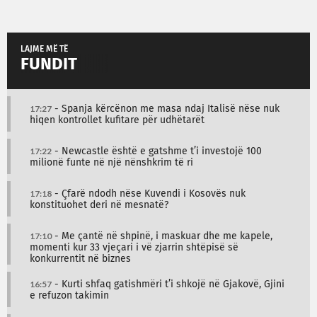
LAJME MË TË
FUNDIT
17:27
- Spanja kërcënon me masa ndaj Italisë nëse nuk
hiqen kontrollet kufitare për udhëtarët
17:22
- Newcastle është e gatshme t’i investojë 100
milionë funte në një nënshkrim të ri
17:18
- Çfarë ndodh nëse Kuvendi i Kosovës nuk
konstituohet deri në mesnatë?
17:10
- Me çantë në shpinë, i maskuar dhe me kapele,
momenti kur 33 vjeçari i vë zjarrin shtëpisë së
konkurrentit në biznes
16:57
- Kurti shfaq gatishmëri t’i shkojë në Gjakovë, Gjini
e refuzon takimin