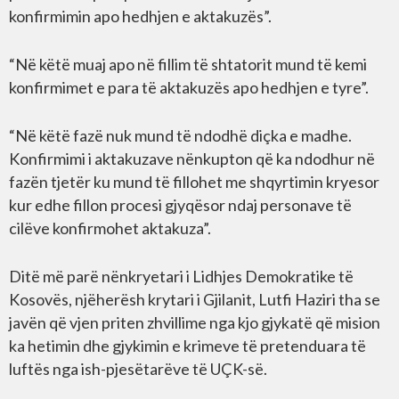
konfirmimin apo hedhjen e aktakuzës”.
“Në këtë muaj apo në fillim të shtatorit mund të kemi
konfirmimet e para të aktakuzës apo hedhjen e tyre”.
“Në këtë fazë nuk mund të ndodhë diçka e madhe.
Konfirmimi i aktakuzave nënkupton që ka ndodhur në
fazën tjetër ku mund të fillohet me shqyrtimin kryesor
kur edhe fillon procesi gjyqësor ndaj personave të
cilëve konfirmohet aktakuza”.
Ditë më parë nënkryetari i Lidhjes Demokratike të
Kosovës, njëherësh krytari i Gjilanit, Lutfi Haziri tha se
javën që vjen priten zhvillime nga kjo gjykatë që mision
ka hetimin dhe gjykimin e krimeve të pretenduara të
luftës nga ish-pjesëtarëve të UÇK-së.