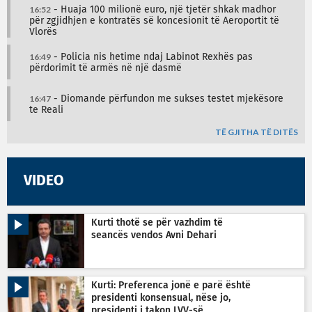
16:52
- Huaja 100 milionë euro, një tjetër shkak madhor
për zgjidhjen e kontratës së koncesionit të Aeroportit të
Vlorës
16:49
- Policia nis hetime ndaj Labinot Rexhës pas
përdorimit të armës në një dasmë
16:47
- Diomande përfundon me sukses testet mjekësore
te Reali
TË GJITHA TË DITËS
VIDEO
Kurti thotë se për vazhdim të
seancës vendos Avni Dehari
Kurti: Preferenca jonë e parë është
presidenti konsensual, nëse jo,
presidenti i takon LVV-së