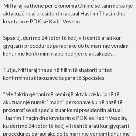
Miftaraj ka thënë për Ekonomia Online se tani më ka një
aktakuzë ndaj presidentin aktual Hashim Thaçin dhe
kryetarin e PDK-së Kadri Veselin.
Sipas tij, deri me 24 tetor të këtij viti është afati kur
gjyqtari i procedurës paraprake do të marr një vendim
lidhur me konfirmimin apo hedhjen e aktakuzës.
Tutje, Miftaraj tha se në fillim të shatorit pritet
konfirmimi i aktakuzave ta para të Speciales.
“Me faktin që tani më kemi një aktakuzë ku janë të
akuzuar një numër i madh i personave ku në bazë të
prokurorisë së specializuar kemi presidentin aktual
Hashim Thaçin dhe kryetarin e PDK-së Kadri Veselin,
ku deri me 24 tetor të këtij viti është afati kur gjyqtari i
procedurës paraprake do të marr një vendim lidhur me