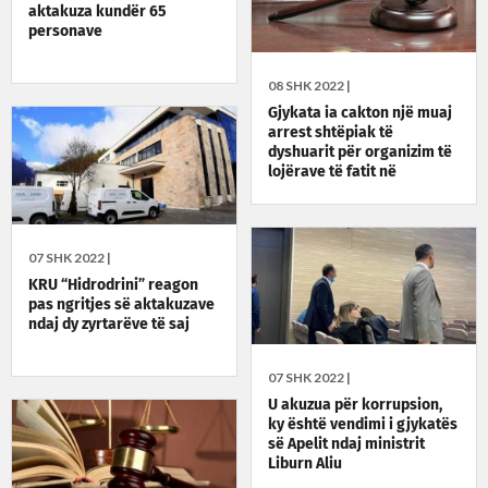
aktakuza kundër 65
personave
08 SHK 2022 |
Gjykata ia cakton një muaj
arrest shtëpiak të
dyshuarit për organizim të
lojërave të fatit në
Karaçevë
07 SHK 2022 |
KRU “Hidrodrini” reagon
pas ngritjes së aktakuzave
ndaj dy zyrtarëve të saj
07 SHK 2022 |
U akuzua për korrupsion,
ky është vendimi i gjykatës
së Apelit ndaj ministrit
Liburn Aliu