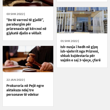
03 SHK 2022 |
“Do të varrosi të gjallë”,
paraburgim për
prizrenasin që kërcnoi në
gjykatë djalin e vëllait
01 SHK 2022 |
Ish-nusja i hedh në gjyq
ish-vjehrrit nga Prizreni,
shkak kujdestaria për
vajzën e saj 3-vjeçe, çfarë
thonë palët?
22 JAN 2022 |
Prokuroria në Pejë ngre
aktakuza ndaj tre
personave të vdekur