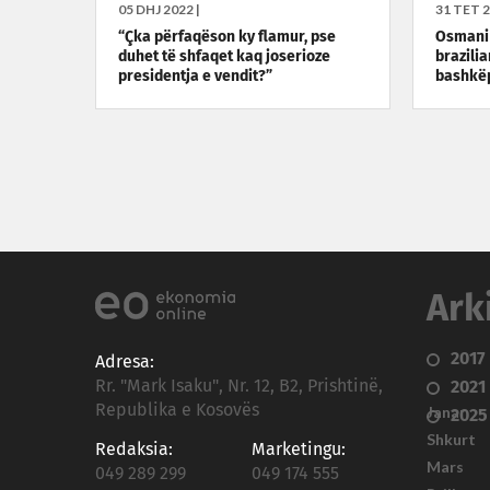
05 DHJ 2022 |
31 TET 2
“Çka përfaqëson ky flamur, pse
Osmani 
duhet të shfaqet kaq joserioze
brazili
presidentja e vendit?”
bashkëp
Ark
2017
Adresa:
Rr. "Mark Isaku", Nr. 12, B2, Prishtinë,
2021
Republika e Kosovës
Janar
2025
Shkurt
Redaksia:
Marketingu:
Mars
049 289 299
049 174 555