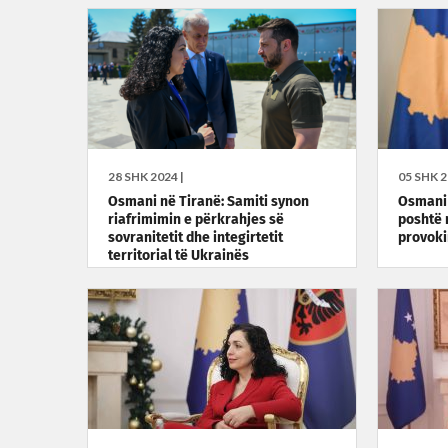
28 SHK 2024 |
05 SHK 2
Osmani në Tiranë: Samiti synon
Osmani 
riafrimimin e përkrahjes së
poshtë 
sovranitetit dhe integirtetit
provoki
territorial të Ukrainës