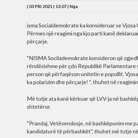
| 03 PRI 2021 | 13:07 |
Nga
isma Socialdemokrate ka konsideruar se Vjosa 
Përmes një reagimi nga kjo parti kanë deklaruar
përçarje.
“NISMA Socilademokrate konsideron që zgjedhj
rëndësishme për çdo Republikë Parlamentare si
person që përfaqëson unitetin e popullit. Vjosa 
ka polarizim dhe përçarje! “, thuhet në reagimin 
Më tutje ata kanë kërkuar që LVV-ja në bashkëp
shtetëror.
“Prandaj, Vetëvendosje, në bashkëpunim me par
kandidaturë të përbashkët”, thuhet më tutje n