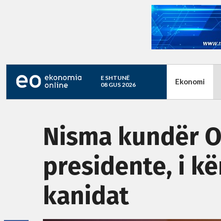
E SHTUNË
Ekonomi
08 GUS 2026
Nisma kundër O
presidente, i kë
kanidat