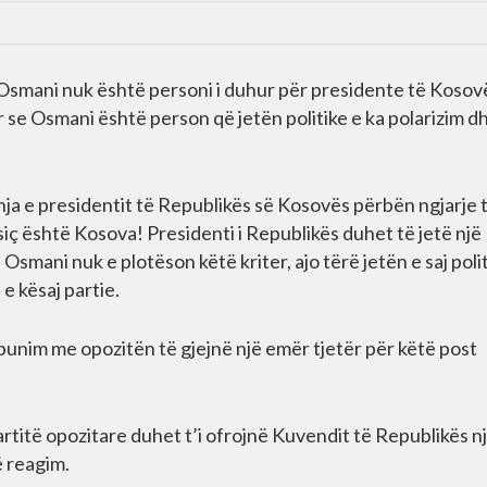
Osmani nuk është personi i duhur për presidente të Kosov
 se Osmani është person që jetën politike e ka polarizim d
a e presidentit të Republikës së Kosovës përbën ngjarje 
ç është Kosova! Presidenti i Republikës duhet të jetë një
Osmani nuk e plotëson këtë kriter, ajo tërë jetën e saj polit
e kësaj partie.
unim me opozitën të gjejnë një emër tjetër për këtë post
titë opozitare duhet t’i ofrojnë Kuvendit të Republikës n
ë reagim.