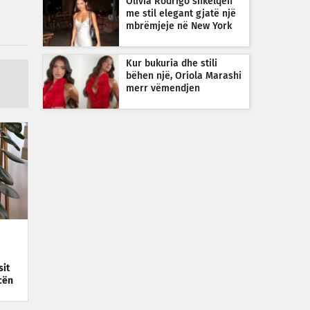
Olivia Rodrigo shkëlqen
me stil elegant gjatë një
mbrëmjeje në New York
Kur bukuria dhe stili
bëhen një, Oriola Marashi
merr vëmendjen
sit
cën