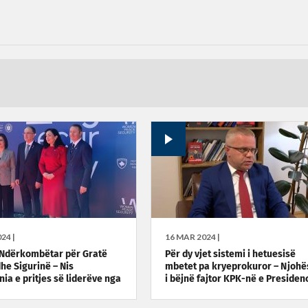
24 |
16 MAR 2024 |
Ndërkombëtar për Gratë
Për dy vjet sistemi i hetuesisë
he Sigurinë – Nis
mbetet pa kryeprokuror – Njohë
ia e pritjes së liderëve nga
i bëjnë fajtor KPK-në e Presiden