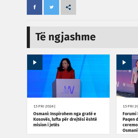
Të ngjashme
15 PRI 2024 |
15 PRI 20
Osmani: Inspirohem nga gratë e
Forumi 
Kosovës, lufta për drejtësi është
Paqen d
mision i jetës
ceremon
Osmani