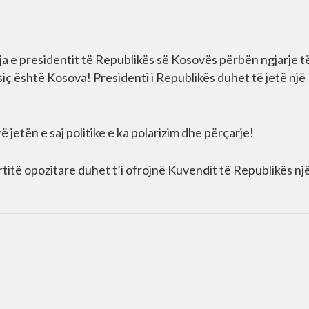
 e presidentit të Republikës së Kosovës përbën ngjarje t
ç është Kosova! Presidenti i Republikës duhet të jetë një
 jetën e saj politike e ka polarizim dhe përçarje!
itë opozitare duhet t’i ofrojnë Kuvendit të Republikës nj