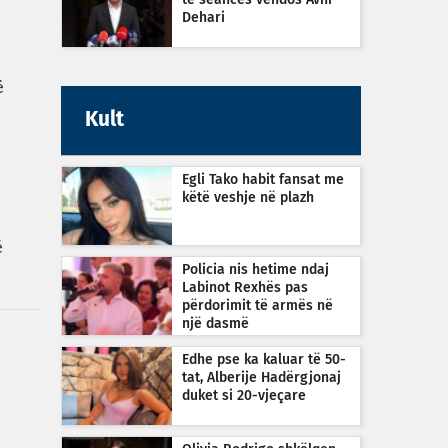
të seancës vendos Avni
Dehari
ë
Kult
Egli Tako habit fansat me
këtë veshje në plazh
ë
Policia nis hetime ndaj
Labinot Rexhës pas
përdorimit të armës në
një dasmë
Edhe pse ka kaluar të 50-
tat, Alberije Hadërgjonaj
duket si 20-vjeçare