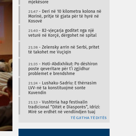
mjekësore
21:47
- Deri në 10 kilometra kolona në
Morinë, pritje të gjata për të hyrë në
Kosovë
21:40
- 82-vjeçarja goditet nga një
veturë në Korçë, dërgohet në spital
21:38
- Zelensky arrin në Serbi, pritet
të takohet me Vuçiqin
21:35
- Hoti-Abdixhikut: Po dëshiron
poste qeveritare për t’i zgjidhur
problemet e brendshme
21:24
- Lushaku-Sadriu: E thërrasim
LVV-në ta konstituojmë sonte
Kuvendin
21:13
- Vushtrria hap festivalin
tradicional “Ditët e Diasporës”, Idrizi:
Mirë se erdhët në vendlindjen tuaj
TË GJITHA TË DITËS