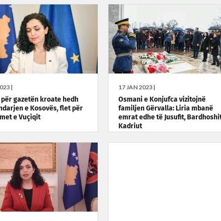
023 |
17 JAN 2023 |
për gazetën kroate hedh
Osmani e Konjufca vizitojnë
ndarjen e Kosovës, flet për
familjen Gërvalla: Liria mbanë
met e Vuçiqit
emrat edhe të Jusufit, Bardhoshi
Kadriut