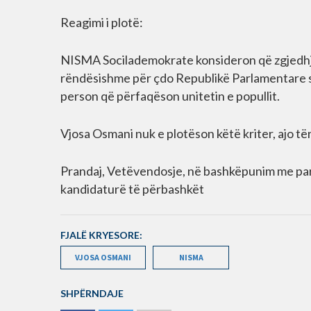
Reagimi i plotë:
NISMA Socilademokrate konsideron që zgjedhja
rëndësishme për çdo Republikë Parlamentare si
person që përfaqëson unitetin e popullit.
Vjosa Osmani nuk e plotëson këtë kriter, ajo tërë
Prandaj, Vetëvendosje, në bashkëpunim me part
kandidaturë të përbashkët
FJALË KRYESORE:
VJOSA OSMANI
NISMA
SHPËRNDAJE