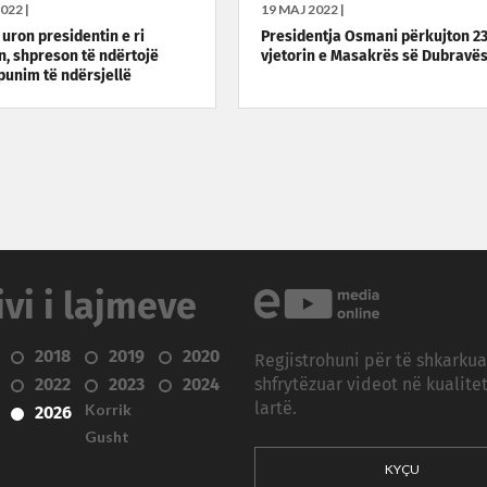
022 |
19 MAJ 2022 |
uron presidentin e ri
Presidentja Osmani përkujton 2
an, shpreson të ndërtojë
vjetorin e Masakrës së Dubravë
unim të ndërsjellë
ivi i lajmeve
2018
2019
2020
Regjistrohuni për të shkarku
2022
2023
2024
shfrytëzuar videot në kualitet
Korrik
lartë.
2026
Gusht
KYÇU