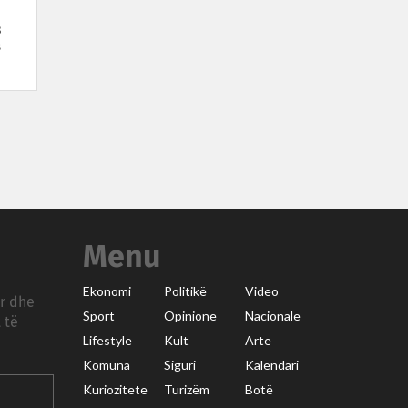
3
s
Menu
Ekonomi
Politikë
Video
ar dhe
Sport
Opinione
Nacionale
 të
Lifestyle
Kult
Arte
Komuna
Siguri
Kalendari
Kuriozitete
Turizëm
Botë