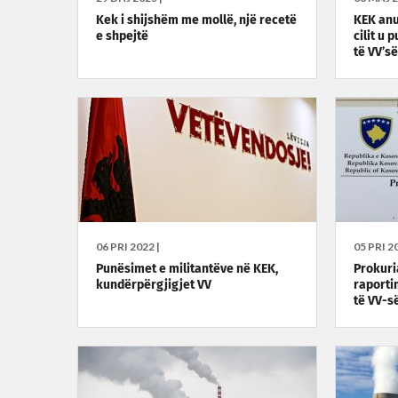
Kek i shijshëm me mollë, një recetë
KEK anu
e shpejtë
cilit u
të VV’së
06 PRI 2022 |
05 PRI 20
Punësimet e militantëve në KEK,
Prokuri
kundërpërgjigjet VV
raporti
të VV-s