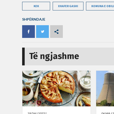
KEK
XHAFER GASHI
KOMUNA E OBIL
SHPËRNDAJE
Të ngjashme
29 DHJ 2025 |
06 MAJ 2