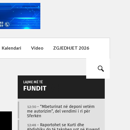
Kalendari
Video
ZGJEDHJET 2026
LAJME MË TË
FUNDIT
12:50
- “Mbeturinat në deponi vetëm
me autorizim”, del vendimi i ri për
Sferkën
12:48
- Raportohet se Kurti dhe
Abdixhiku do të takohen sot në Kuvend