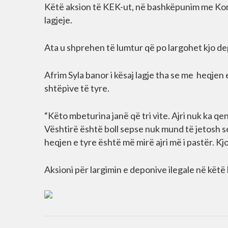
Këtë aksion të KEK-ut, në bashkëpunim me Kom
lagjeje.
Ata u shprehen të lumtur që po largohet kjo dep
Afrim Syla banor i kësaj lagje tha se me heqjen
shtëpive të tyre.
“Këto mbeturina janë që tri vite. Ajri nuk ka qe
Vështirë është boll sepse nuk mund të jetosh s
heqjen e tyre është më mirë ajri më i pastër. Kj
Aksioni për largimin e deponive ilegale në këtë