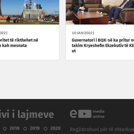
022 |
10 JAN 2022 |
ritet të rikthehet në
Guvernatori i BQK-së ka pritur n
m kah mesnata
takim Kryeshefin Ekzekutiv të K
ut
ivi i lajmeve
2018
2019
2020
Regjistrohuni për të shkarku