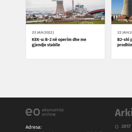
23 JAN 2022 |
22 JAN 2
KEK-u: B-2 në operim dhe me
B2-shi p
gjendje stabile
prodhi
Ark
2017
Adresa: