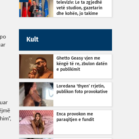
televiziv: Le ta zgjedhë
vetë studion, gazetarin
dhe kohën, jo takime
private
ëpo
Kult
uar
Ghetto Geasy vjen me
këngë të re, zbulon datën
e publikimit
Loredana ‘thyen’ rrjetin,
publikon foto provokative
luar
bëjmë
Enca provokon me
him”,
paraqitjen e fundit