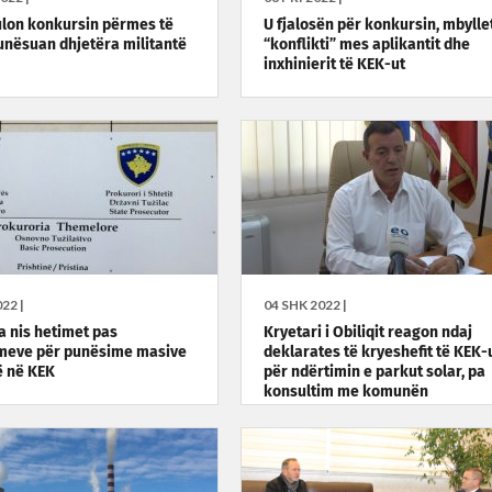
lon konkursin përmes të
U fjalosën për konkursin, mbylle
 punësuan dhjetëra militantë
“konflikti” mes aplikantit dhe
inxhinierit të KEK-ut
22 |
04 SHK 2022 |
a nis hetimet pas
Kryetari i Obiliqit reagon ndaj
meve për punësime masive
deklarates të kryeshefit të KEK-
ë në KEK
për ndërtimin e parkut solar, pa
konsultim me komunën