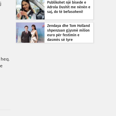
j
Publikohet një bisede e
Adrola Dushit me nënën e
saj, do të befasoheni!
Zendaya dhe Tom Holland
shpenzuan gjysmë milion
euro për festimin e
dasmës së tyre
 heq.
me