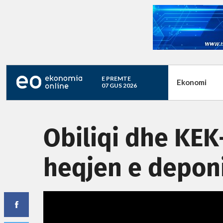
E PREMTE
Ekonomi
07 GUS 2026
Obiliqi dhe KEK
heqjen e deponi