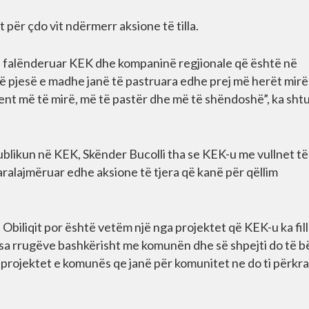
 për çdo vit ndërmerr aksione të tilla.
uke falënderuar KEK dhe kompaninë regjionale që është në
ë pjesë e madhe janë të pastruara edhe prej më herët mir
ient më të mirë, më të pastër dhe më të shëndoshë”, ka sht
blikun në KEK, Skënder Bucolli tha se KEK-u me vullnet të
 paralajmëruar edhe aksione të tjera që kanë për qëllim
Obiliqit por është vetëm një nga projektet që KEK-u ka fil
 disa rrugëve bashkërisht me komunën dhe së shpejti do të 
a projektet e komunës qe janë për komunitet ne do ti përkra