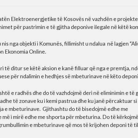
tën Elektroenergjetike të Kosovës në vazhdën e projekt
imet për pastrimin e të gjitha deponive ilegale në këtë k
is nga objekti i Komunës, fillimisht u ndalua në lagjen “Ali
ton Ekonomia Online.
i të ditur se këtë aksion e kanë filluar që nga e premtja, n
ese për ndalimin e hedhjes së mbeturinave në këto deponi
është e radhës dhe do të vazhdojmë deri në eliminimin e të g
he të zonave ku i kemi pastrua dhe ku janë përcaktuar si
ja e mbeturinave. Gjithashtu do të bisedojmë edhe me
e më i mirë edhe me shporta për mbeturina. Do të kërkojm
 grumbullimin e mbeturinave që mos të krijohen deponi të till