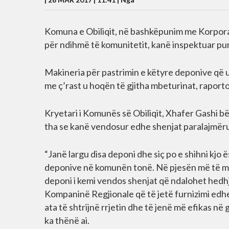
Komuna e Obiliqit, në bashkëpunim me Korpora
për ndihmë të komunitetit, kanë inspektuar pun
Makineria për pastrimin e këtyre deponive që u n
me ç’rast u hoqën të gjitha mbeturinat, rapor
Kryetari i Komunës së Obiliqit, Xhafer Gashi bër
tha se kanë vendosur edhe shenjat paralajmëru
“Janë largu disa deponi dhe siç po e shihni kjo 
deponive në komunën tonë. Në pjesën më të mad
deponi i kemi vendos shenjat që ndalohet hedh
Kompaninë Regjionale që të jetë furnizimi edh
ata të shtrijnë rrjetin dhe të jenë më efikas në
ka thënë ai.