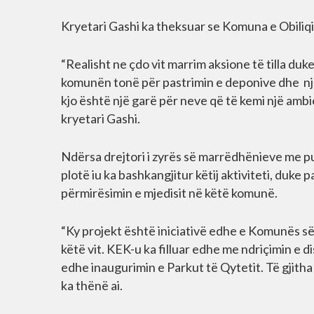
Kryetari Gashi ka theksuar se Komuna e Obiliqit
“Realisht ne çdo vit marrim aksione të tilla d
komunën tonë për pastrimin e deponive dhe nj
kjo është një garë për neve që të kemi një amb
kryetari Gashi.
Ndërsa drejtori i zyrës së marrëdhënieve me pu
plotë iu ka bashkangjitur këtij aktiviteti, duke
përmirësimin e mjedisit në këtë komunë.
“Ky projekt është iniciativë edhe e Komunës së 
këtë vit. KEK-u ka filluar edhe me ndriçimin e
edhe inaugurimin e Parkut të Qytetit. Të gjith
ka thënë ai.