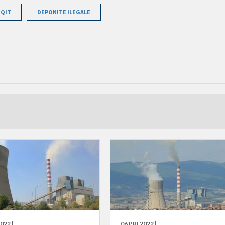
IQIT
DEPONITE ILEGALE
022 |
06 PRI 2022 |