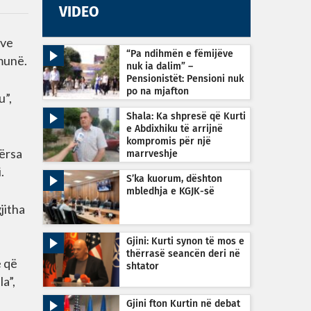
VIDEO
eve
“Pa ndihmën e fëmijëve
omunë.
nuk ia dalim” –
Pensionistët: Pensioni nuk
po na mjafton
u”,
Shala: Ka shpresë që Kurti
e Abdixhiku të arrijnë
kompromis për një
dërsa
marrveshje
.
S’ka kuorum, dështon
mbledhja e KGJK-së
jitha
Gjini: Kurti synon të mos e
thërrasë seancën deri në
ë që
shtator
a”,
Gjini fton Kurtin në debat