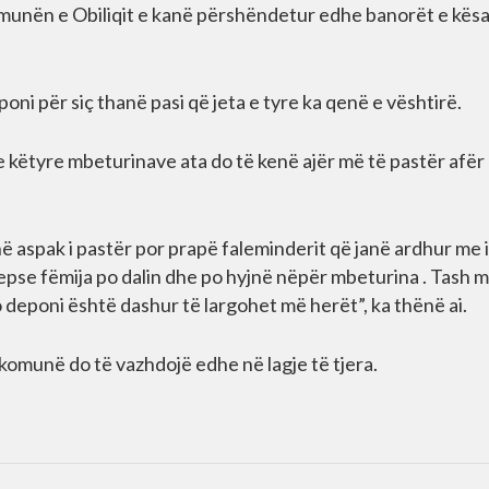
unën e Obiliqit e kanë përshëndetur edhe banorët e kësa
oni për siç thanë pasi që jeta e tyre ka qenë e vështirë.
 e këtyre mbeturinave ata do të kenë ajër më të pastër afër
në aspak i pastër por prapë faleminderit që janë ardhur me i
epse fëmija po dalin dhe po hyjnë nëpër mbeturina . Tash 
o deponi është dashur të largohet më herët”, ka thënë ai.
 komunë do të vazhdojë edhe në lagje të tjera.