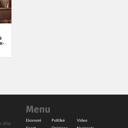
ë
EK-
Menu
Ekonomi
Politikë
Video
ar dhe
Sport
Opinione
Nacionale