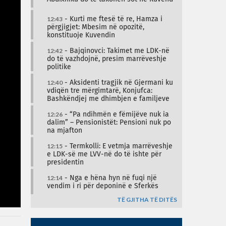
12:43
- Kurti me ftesë të re, Hamza i
përgjigjet: Mbesim në opozitë,
konstituoje Kuvendin
12:42
- Bajqinovci: Takimet me LDK-në
do të vazhdojnë, presim marrëveshje
politike
12:40
- Aksidenti tragjik në Gjermani ku
vdiqën tre mërgimtarë, Konjufca:
Bashkëndjej me dhimbjen e familjeve
12:26
- “Pa ndihmën e fëmijëve nuk ia
dalim” – Pensionistët: Pensioni nuk po
na mjafton
12:15
- Termkolli: E vetmja marrëveshje
e LDK-së me LVV-në do të ishte për
presidentin
12:14
- Nga e hëna hyn në fuqi një
vendim i ri për deponinë e Sferkës
TË GJITHA TË DITËS