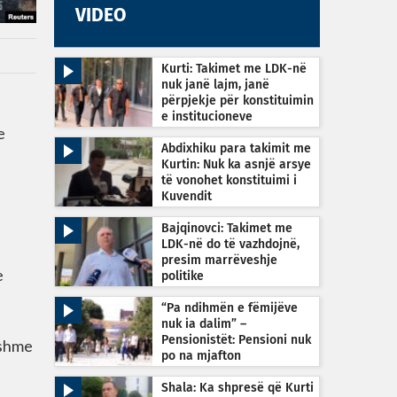
VIDEO
Kurti: Takimet me LDK-në
nuk janë lajm, janë
përpjekje për konstituimin
e institucioneve
e
Abdixhiku para takimit me
Kurtin: Nuk ka asnjë arsye
të vonohet konstituimi i
Kuvendit
Bajqinovci: Takimet me
LDK-në do të vazhdojnë,
presim marrëveshje
e
politike
“Pa ndihmën e fëmijëve
nuk ia dalim” –
Pensionistët: Pensioni nuk
eshme
po na mjafton
Shala: Ka shpresë që Kurti