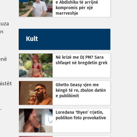
e Abdixhiku të arrijnë
kompromis për një
marrveshje
kuza
in
Kult
jenë
Në krizë me DJ PM? Sara
shfaqet në bregdetin grek
mistët
Ghetto Geasy vjen me
këngë të re, zbulon datën
e publikimit
.
Loredana ‘thyen’ rrjetin,
publikon foto provokative