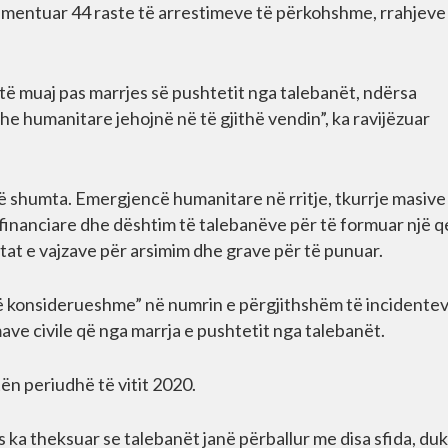
umentuar 44 raste të arrestimeve të përkohshme, rrahjeve
të muaj pas marrjes së pushtetit nga talebanët, ndërsa
he humanitare jehojnë në të gjithë vendin”, ka ravijëzuar
 të shumta. Emergjencë humanitare në rritje, tkurrje masive
inanciare dhe dështim të talebanëve për të formuar një q
tat e vajzave për arsimim dhe grave për të punuar.
të konsiderueshme” në numrin e përgjithshëm të incidentev
imave civile që nga marrja e pushtetit nga talebanët.
tën periudhë të vitit 2020.
 ka theksuar se talebanët janë përballur me disa sfida, du