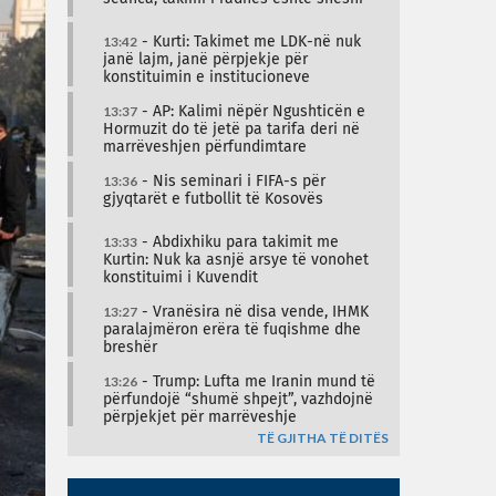
13:42
- Kurti: Takimet me LDK-në nuk
janë lajm, janë përpjekje për
konstituimin e institucioneve
13:37
- AP: Kalimi nëpër Ngushticën e
Hormuzit do të jetë pa tarifa deri në
marrëveshjen përfundimtare
13:36
- Nis seminari i FIFA-s për
gjyqtarët e futbollit të Kosovës
13:33
- Abdixhiku para takimit me
Kurtin: Nuk ka asnjë arsye të vonohet
konstituimi i Kuvendit
13:27
- Vranësira në disa vende, IHMK
paralajmëron erëra të fuqishme dhe
breshër
13:26
- Trump: Lufta me Iranin mund të
përfundojë “shumë shpejt”, vazhdojnë
përpjekjet për marrëveshje
TË GJITHA TË DITËS