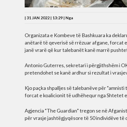
| 31 JAN 2022 | 13:29 |
Nga
Organizata e Kombeve të Bashkuara ka deklar
anëtarë të qeverisë së rrëzuar afgane, forcat
janë vrarë që kur talebanët kanë marrë pushtet
Antonio Guterres, sekretari i përgjithshëm i O
pretendohet se kanë ardhur si rezultat i vrasje
Kjo paçka shpalljes së talebanëve për “amnisti 
forcat e koalicionit të udhëhequr nga Shtetet 
Agjencia “The Guardian” tregon se në Afganist
për vrasje jashtëgjyqësore të 50 individëve të d