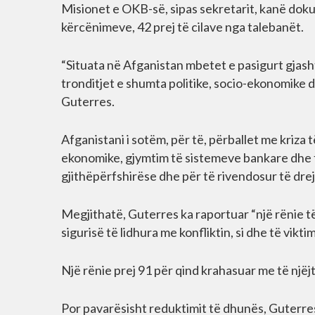
Misionet e OKB-së, sipas sekretarit, kanë dok
kërcënimeve, 42 prej të cilave nga talebanët.
“Situata në Afganistan mbetet e pasigurt gjash
tronditjet e shumta politike, socio-ekonomike d
Guterres.
Afganistani i sotëm, për të, përballet me kriza
ekonomike, gjymtim të sistemeve bankare dhe f
gjithëpërfshirëse dhe për të rivendosur të drej
Megjithatë, Guterres ka raportuar “një rënie 
sigurisë të lidhura me konfliktin, si dhe të vikt
Një rënie prej 91 për qind krahasuar me të njëj
Por pavarësisht reduktimit të dhunës, Guterres