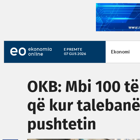
E PREMTE
Ekonomi
07 GUS 2026
OKB: Mbi 100 të
që kur taleban
pushtetin