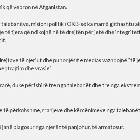
amik që vepron në Afganistan.
 talebanëve, misioni politik i OKB-së ka marrë gjithashtu a
të tjera që ndikojnë në të drejtën për jetë dhe integritet
it.
 drejtave të njeriut dhe punonjësit e medias vazhdojnë “të 
keqtrajtim dhe vrasje”.
në vrarë, duke përfshirë tre nga talebanët dhe tre nga ekstre
ve të përkohshme, rrahjeve dhe kërcënimeve nga talebanët
 janë plagosur nga njerëz të panjohur, të armatosur.