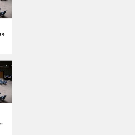
n e
e: