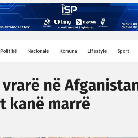
Politikë
Nacionale
Komuna
Lifestyle
Sport
 vrarë në Afganista
ët kanë marrë