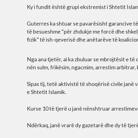
Ky i fundit është grupi ekstremist i Shtetit Isl
Guterres ka shtuar se pavarësisht garancive të
të besueshme “për zhdukje me forcë dhe shkelje 
fizik” të ish-qeverisë dhe anëtarëve të koalicion
Nga ana tjetër, ai ka zbuluar se mbrojtësit e të
nën sulm, frikësim, ngacmim, arrestim arbitrar, 
Sipas tij, tetë aktivistë të shoqërisë civile ja
e Shtetit Islamik.
Kurse 10 të tjerë u janë nënshtruar arrestime
Ndërkaq, janë vrarë dy gazetarë dhe dy të tjerë