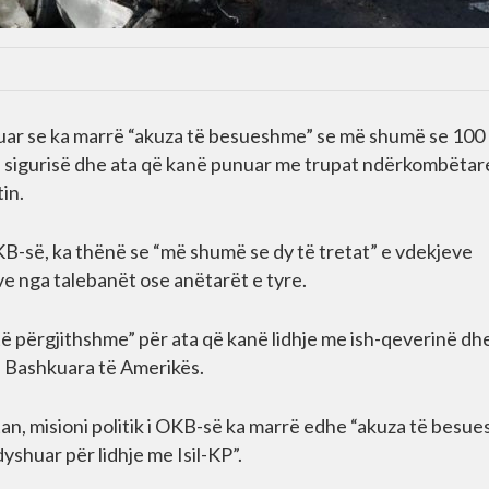
uar se ka marrë “akuza të besueshme” se më shumë se 100
 e sigurisë dhe ata që kanë punuar me trupat ndërkombëtar
in.
KB-së, ka thënë se “më shumë se dy të tretat” e vdekjeve
ve nga talebanët ose anëtarët e tyre.
të përgjithshme” për ata që kanë lidhje me ish-qeverinë dh
e Bashkuara të Amerikës.
an, misioni politik i OKB-së ka marrë edhe “akuza të besu
yshuar për lidhje me Isil-KP”.