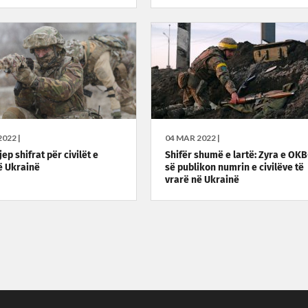
022 |
04 MAR 2022 |
ep shifrat për civilët e
Shifër shumë e lartë: Zyra e OKB
ë Ukrainë
së publikon numrin e civilëve të
vrarë në Ukrainë