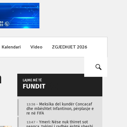
Kalendari
Video
ZGJEDHJET 2026
n
LAJME MË TË
FUNDIT
13:58
- Meksika del kundër Concacaf
dhe mbështet Infantinon, përplasje e
re në FIFA
13:47
- Ymeri: Nëse nuk thirret sot
seanca, takimi i radhës është sheshi