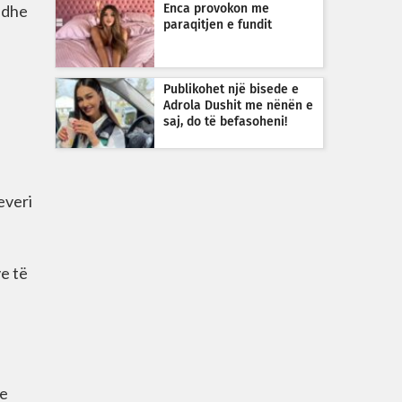
 dhe
Enca provokon me
paraqitjen e fundit
Publikohet një bisede e
Adrola Dushit me nënën e
saj, do të befasoheni!
everi
e të
ke