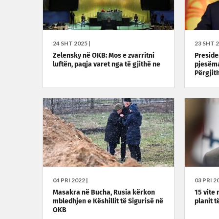
24 SHT 2025 |
23 SHT 2
Zelensky në OKB: Mos e zvarritni
Preside
luftën, paqja varet nga të gjithë ne
pjesëma
Përgjit
04 PRI 2022 |
03 PRI 20
Masakra në Bucha, Rusia kërkon
15 vite 
mbledhjen e Këshillit të Sigurisë në
planit t
OKB