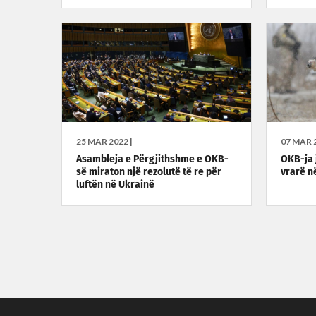
25 MAR 2022 |
07 MAR 2
Asambleja e Përgjithshme e OKB-
OKB-ja j
së miraton një rezolutë të re për
vrarë n
luftën në Ukrainë