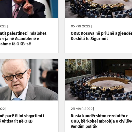
025 |
05 PRI 2022 |
ntit palestinez i ndalohet
OKB: Kosova në prill në agjendë
rrja në Asamblenë e
Këshilli të Sigurimit
hshme të OKB-së
22 |
25 MAR 2022 |
më parë filloi shqyrtimi i
Rusia kundërshton rezolutën e
ë Ahtisarit në OKB
OKB, kërkohej mbrojtja e civilëv
Vendim politik