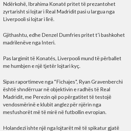
Ndërkohë, Ibrahima Konaté pritet të prezantohet
zyrtarisht si lojtar i Real Madridit pasi u largua nga
Liverpooli si lojtar i lirë.
Gjithashtu, edhe Denzel Dumfries pritet t’i bashkohet
madrilenëve nga Interi.
Pas largimit të Konatés, Liverpooli mund të përballet
me humbjen e një tjetër lojtari kyç.
Sipas raportimeve nga “Fichajes”, Ryan Gravenberchi
është shndërruar në objektivin e radhës të Real
Madridit, me Perezin që po përgatitet të testojë
vendosmërinë e klubit anglez për njërin nga
mesfushorët më të mirë në futbollin evropian.
Holandezi ishte një nga lojtarët më të spikatur gjatë