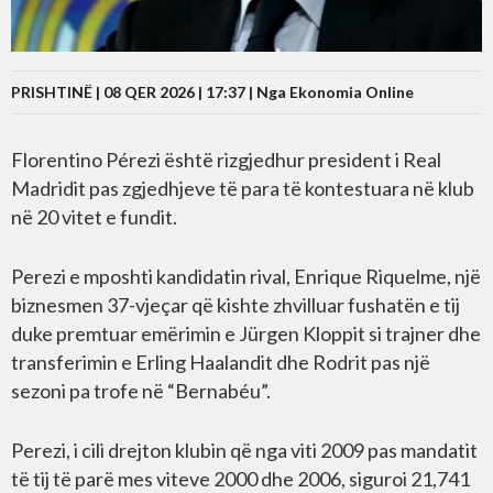
PRISHTINË | 08 QER 2026 | 17:37 |
Nga Ekonomia Online
Florentino Pérezi është rizgjedhur president i Real
Madridit pas zgjedhjeve të para të kontestuara në klub
në 20 vitet e fundit.
Perezi e mposhti kandidatin rival, Enrique Riquelme, një
biznesmen 37-vjeçar që kishte zhvilluar fushatën e tij
duke premtuar emërimin e Jürgen Kloppit si trajner dhe
transferimin e Erling Haalandit dhe Rodrit pas një
sezoni pa trofe në “Bernabéu”.
Perezi, i cili drejton klubin që nga viti 2009 pas mandatit
të tij të parë mes viteve 2000 dhe 2006, siguroi 21,741