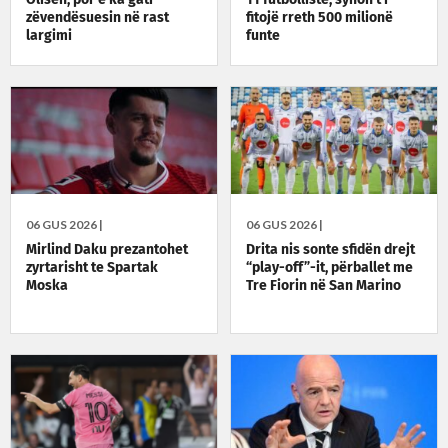
zëvendësuesin në rast
fitojë rreth 500 milionë
largimi
funte
06 GUS 2026 |
06 GUS 2026 |
Mirlind Daku prezantohet
Drita nis sonte sfidën drejt
zyrtarisht te Spartak
“play-off”-it, përballet me
Moska
Tre Fiorin në San Marino