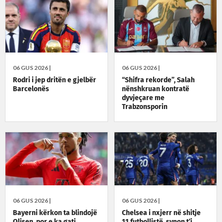
06 GUS 2026 |
06 GUS 2026 |
Rodri i jep dritën e gjelbër
“Shifra rekorde”, Salah
Barcelonës
nënshkruan kontratë
dyvjeçare me
Trabzonsporin
06 GUS 2026 |
06 GUS 2026 |
Bayerni kërkon ta blindojë
Chelsea i nxjerr në shitje
Olisen, por e ka gati
11 futbollistë, synon t’i