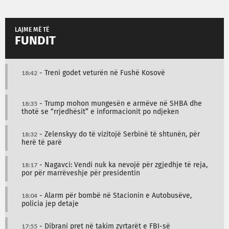
LAJME MË TË
FUNDIT
18:42
- Treni godet veturën në Fushë Kosovë
18:35
- Trump mohon mungesën e armëve në SHBA dhe
thotë se “rrjedhësit” e informacionit po ndjeken
18:32
- Zelenskyy do të vizitojë Serbinë të shtunën, për
herë të parë
18:17
- Nagavci: Vendi nuk ka nevojë për zgjedhje të reja,
por për marrëveshje për presidentin
18:04
- Alarm për bombë në Stacionin e Autobusëve,
policia jep detaje
17:55
- Dibrani pret në takim zyrtarët e FBI-së