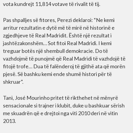
vota kundrejt 11,814 votave të rivalit të tij.
Pas shpalljes së fitores, Perezi deklaroi: “Ne kemi
arritur rezultatin e dytë më të mirë në historinë e
zgjedhjeve të Real Madridit. Është një rezultat i
jashtëzakonshëm… Sot fitoi Real Madridi. I kemi
treguar botës një shembull demokracie. Do të
vazhdojmë të punojmë që Real Madridi të vazhdojë të
fitojë trofe… Dua të falënderoj të gjithë ata që morën
pjesë. Së bashku kemi ende shumë histori për të
shkruar”.
Tani, José Mourinho pritet të rikthehet në mënyrë
sensacionale si trajner i klubit, duke u bashkuar sërish
me skuadrën që e drejtoi nga viti 2010 deri në vitin
2013.