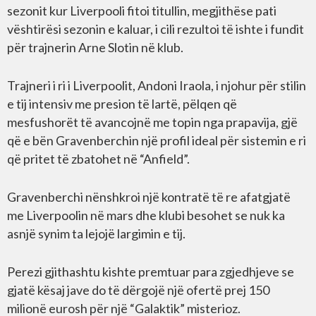
sezonit kur Liverpooli fitoi titullin, megjithëse pati
vështirësi sezonin e kaluar, i cili rezultoi të ishte i fundit
për trajnerin Arne Slotin në klub.
Trajneri i ri i Liverpoolit, Andoni Iraola, i njohur për stilin
e tij intensiv me presion të lartë, pëlqen që
mesfushorët të avancojnë me topin nga prapavija, gjë
që e bën Gravenberchin një profil ideal për sistemin e ri
që pritet të zbatohet në “Anfield”.
Gravenberchi nënshkroi një kontratë të re afatgjatë
me Liverpoolin në mars dhe klubi besohet se nuk ka
asnjë synim ta lejojë largimin e tij.
Perezi gjithashtu kishte premtuar para zgjedhjeve se
gjatë kësaj jave do të dërgojë një ofertë prej 150
milionë eurosh për një “Galaktik” misterioz.