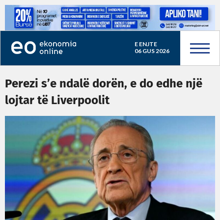
E ENJTE
06 GUS 2026
Perezi s’e ndalë dorën, e do edhe një
lojtar të Liverpoolit