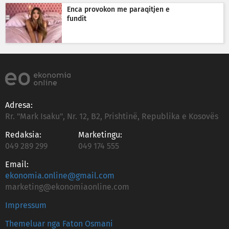
Enca provokon me paraqitjen e
fundit
Adresa:
Rr. "Mark Isaku", Nr. 12, B2, Prishtinë, Republika e Kosovës
Redaksia:
Marketingu:
049 289 299
049 174 555
Email:
ekonomia.online@gmail.com
marketing@ekonomiaonline.com
Impressum
Themeluar nga Faton Osmani