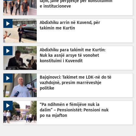
lajm, janë përpjekje për konstituimin
e institucioneve
Abdixhiku arrin në Kuvend, për
takimin me Kurtin
Abdixhiku para takimit me Kurtin:
Nuk ka asnjë arsye të vonohet
konstituimi i Kuvendit
Bajqinovci: Takimet me LDK-në do të
vazhdojnë, presim marrëveshje
politike
“Pa ndihmën e fëmijëve nuk ia
dalim” – Pensionistët: Pensioni nuk
po na mjafton