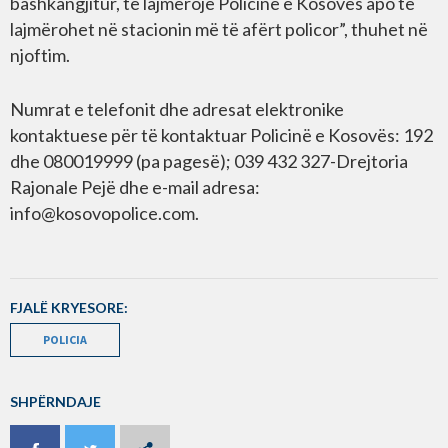
bashkangjitur, të lajmërojë Policinë e Kosovës apo të
lajmërohet në stacionin më të afërt policor”, thuhet në
njoftim.
Numrat e telefonit dhe adresat elektronike
kontaktuese për të kontaktuar Policinë e Kosovës: 192
dhe 080019999 (pa pagesë); 039 432 327-Drejtoria
Rajonale Pejë dhe e-mail adresa:
info@kosovopolice.com
.
FJALË KRYESORE:
POLICIA
SHPËRNDAJE