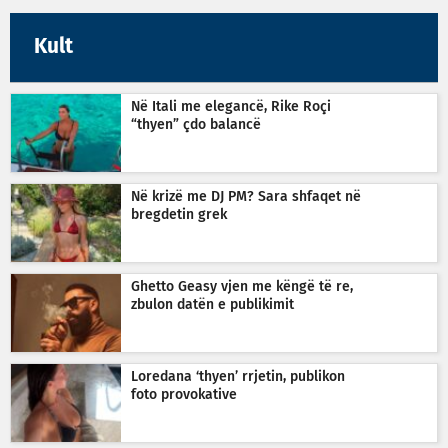
Kult
Në Itali me elegancë, Rike Roçi
“thyen” çdo balancë
Në krizë me DJ PM? Sara shfaqet në
bregdetin grek
Ghetto Geasy vjen me këngë të re,
zbulon datën e publikimit
Loredana ‘thyen’ rrjetin, publikon
foto provokative