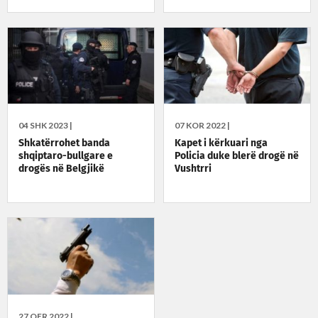
Sigurisë për Ballkan
04 SHK 2023 |
07 KOR 2022 |
Shkatërrohet banda
Kapet i kërkuari nga
shqiptaro-bullgare e
Policia duke blerë drogë në
drogës në Belgjikë
Vushtrri
27 QER 2022 |