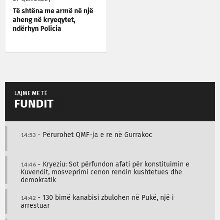
Të shtëna me armë në një
aheng në kryeqytet,
ndërhyn Policia
LAJME MË TË
FUNDIT
14:53
- Përurohet QMF-ja e re në Gurrakoc
14:46
- Kryeziu: Sot përfundon afati për konstituimin e
Kuvendit, mosveprimi cenon rendin kushtetues dhe
demokratik
14:42
- 130 bimë kanabisi zbulohen në Pukë, një i
arrestuar