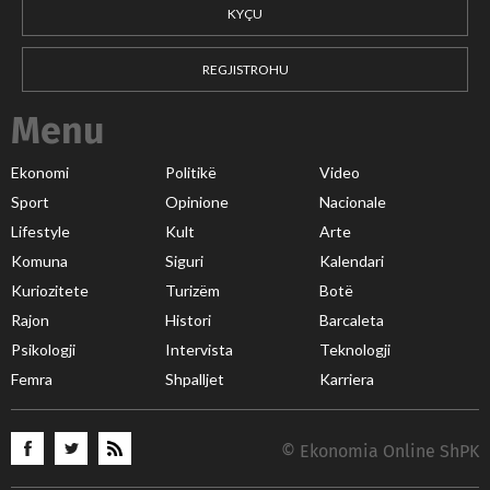
KYÇU
REGJISTROHU
Menu
Ekonomi
Politikë
Video
Sport
Opinione
Nacionale
Lifestyle
Kult
Arte
Komuna
Siguri
Kalendari
Kuriozitete
Turizëm
Botë
Rajon
Histori
Barcaleta
Psikologji
Intervista
Teknologji
Femra
Shpalljet
Karriera
© Ekonomia Online ShPK