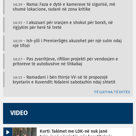
14:39
- Rama: Faza e dytë e kamerave të sigurisë, më
shumë lokacione, radarë në zona kritike
14:35
- I akuzuari për vrasjen e shokut për borxh, në
rigjykim për herë të tretë
14:29
- Ish-ylli i Premierligës akuzohet për një sulm ndaj
një tifozi
14:27
- Pas zvarritjeve, rifillon projekti për vendosjen e
pritoreve të autobusëve në Shkabaj
14:15
- Ramadani i bën thirrje VV-së të propozojë
kryetarin e Kuvendit: Ndaleni sabotazhin ndaj shtetit
TË GJITHA TË DITËS
VIDEO
Kurti: Takimet me LDK-në nuk janë