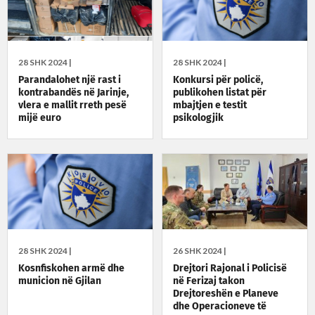
28 SHK 2024 |
28 SHK 2024 |
Parandalohet një rast i
Konkursi për policë,
kontrabandës në Jarinje,
publikohen listat për
vlera e mallit rreth pesë
mbajtjen e testit
mijë euro
psikologjik
28 SHK 2024 |
26 SHK 2024 |
Kosnfiskohen armë dhe
Drejtori Rajonal i Policisë
municion në Gjilan
në Ferizaj takon
Drejtoreshën e Planeve
dhe Operacioneve të