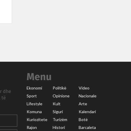
Menu
Ekonomi
Politikë
Video
ar dhe
Sport
Opinione
Nacionale
 të
Lifestyle
Kult
Arte
Komuna
Siguri
Kalendari
Kuriozitete
Turizëm
Botë
Rajon
Histori
Barcaleta