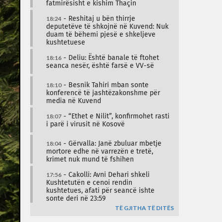
fatmirësisht e kishim Thaçin
18:24
- Reshitaj u bën thirrje
deputetëve të shkojnë në Kuvend: Nuk
duam të bëhemi pjesë e shkeljeve
kushtetuese
18:16
- Deliu: Është banale të ftohet
seanca nesër, është farsë e VV-së
18:10
- Besnik Tahiri mban sonte
konferencë të jashtëzakonshme për
media në Kuvend
18:07
- “Ethet e Nilit”, konfirmohet rasti
i parë i virusit në Kosovë
18:04
- Gërvalla: Janë zbuluar mbetje
mortore edhe në varrezën e tretë,
krimet nuk mund të fshihen
17:56
- Cakolli: Avni Dehari shkeli
Kushtetutën e cenoi rendin
kushtetues, afati për seancë ishte
sonte deri në 23:59
TË GJITHA TË DITËS