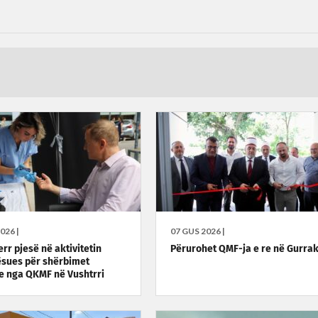
026 |
07 GUS 2026 |
err pjesë në aktivitetin
Përurohet QMF-ja e re në Gurra
ësues për shërbimet
ve nga QKMF në Vushtrri