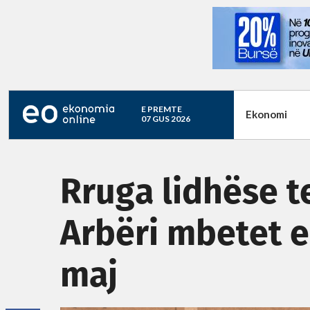
E PREMTE
Ekonomi
07 GUS 2026
Rruga lidhëse t
Arbëri mbetet e
maj