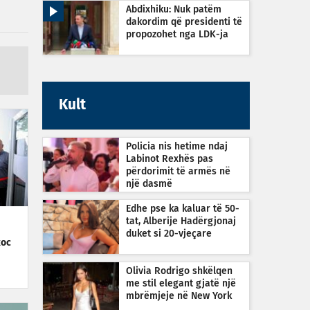
Abdixhiku: Nuk patëm
dakordim që presidenti të
propozohet nga LDK-ja
Kult
Policia nis hetime ndaj
Labinot Rexhës pas
përdorimit të armës në
një dasmë
Edhe pse ka kaluar të 50-
tat, Alberije Hadërgjonaj
duket si 20-vjeçare
koc
Olivia Rodrigo shkëlqen
me stil elegant gjatë një
mbrëmjeje në New York