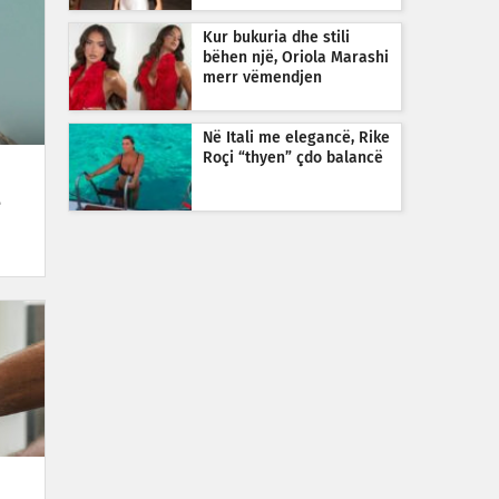
Kur bukuria dhe stili
bëhen një, Oriola Marashi
merr vëmendjen
Në Itali me elegancë, Rike
Roçi “thyen” çdo balancë
e