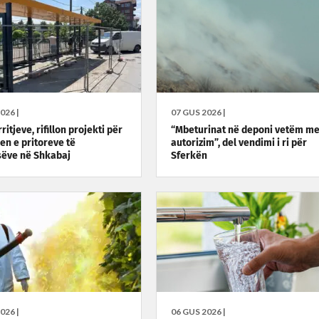
026 |
07 GUS 2026 |
ritjeve, rifillon projekti për
“Mbeturinat në deponi vetëm m
en e pritoreve të
autorizim”, del vendimi i ri për
ëve në Shkabaj
Sferkën
026 |
06 GUS 2026 |