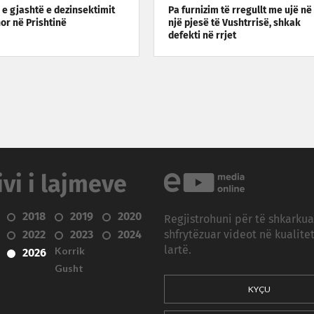
a e gjashtë e dezinsektimit
Pa furnizim të rregullt me ujë në
or në Prishtinë
një pjesë të Vushtrrisë, shkak
defekti në rrjet
ivi i lajmeve
2018
2019
2020
Regjistrohuni për të shkarku
2022
2023
2024
shfrytëzuar videot në kualitet
Korrik
lartë.
2026
Gusht
KYÇU