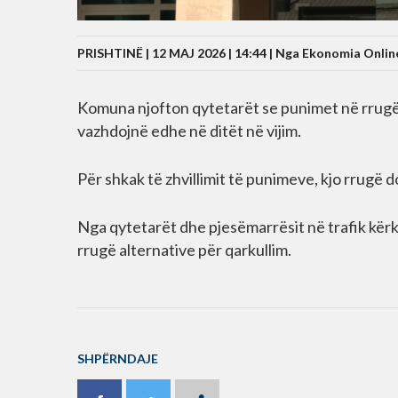
PRISHTINË | 12 MAJ 2026 | 14:44 |
Nga Ekonomia Onlin
Komuna njofton qytetarët se punimet në rrugën 
vazhdojnë edhe në ditët në vijim.
Për shkak të zhvillimit të punimeve, kjo rrugë 
Nga qytetarët dhe pjesëmarrësit në trafik kër
rrugë alternative për qarkullim.
SHPËRNDAJE