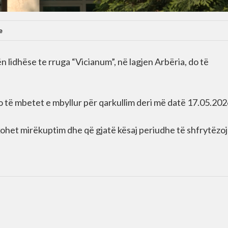
e
lidhëse te rruga “Vicianum”, në lagjen Arbëria, do të
do të mbetet e mbyllur për qarkullim deri më datë 17.05.202
kohet mirëkuptim dhe që gjatë kësaj periudhe të shfrytëzo