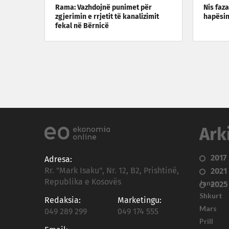
Rama: Vazhdojnë punimet për
Nis faz
zgjerimin e rrjetit të kanalizimit
hapësin
fekal në Bërnicë
Ark
2017
Adresa:
Rr. "Mark Isaku", Nr. 12, B2, Prishtinë,
2021
Republika e Kosovës
Janar
2025
Shkurt
Redaksia:
Marketingu:
Mars
049 289 299
049 174 555
Prill