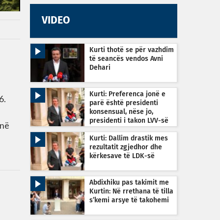
VIDEO
Kurti thotë se për vazhdim
të seancës vendos Avni
Dehari
Kurti: Preferenca jonë e
6.
parë është presidenti
konsensual, nëse jo,
presidenti i takon LVV-së
jnë
Kurti: Dallim drastik mes
rezultatit zgjedhor dhe
kërkesave të LDK-së
Abdixhiku pas takimit me
Kurtin: Në rrethana të tilla
s’kemi arsye të takohemi