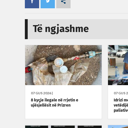
Të ngjashme
07 GUS 2026 |
07 GUS 2
8 kyçje ilegale në rrjetin e
Idrizi m
ujësjellësit në Prizren
vetëdij
paliati