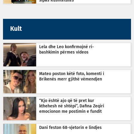
sipas Kushtetutës
Kult
Lela dhe Leo konfirmojnë ri-
bashkimin përmes videos
Mateo poston këtë foto, komenti i
Brikenës merr gjithë vëmendjen
“Kjo është ajo që të pret kur
kthehesh në shtëpi”, Dafina Zeqiri
emocionon me postimin e fundit
Dani feston 68-vjetorin e lindjes