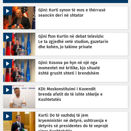
Gjini: Kurti synon të mos e thërrasë
seancën deri në shtator
Gjini fton Kurtin në debat televiziv:
Le ta zgjedhë vetë studion, gazetarin
dhe kohën, jo takime private
Gjini: Kosova po hyn në një nga
momentet më kritike, kjo situatë
është grusht shteti i brendshëm
KDI: Moskonstituimi i Kuvendit
brenda afatit do të ishte shkelje e
Kushtetutës
Kurti: Do të vazhdoj të jem
kryeministër në detyrë, ushtruesja e
detyrës së presidentes do të veprojë