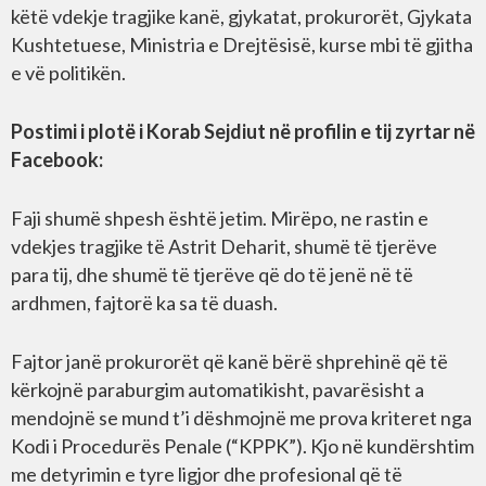
këtë vdekje tragjike kanë, gjykatat, prokurorët, Gjykata
Kushtetuese, Ministria e Drejtësisë, kurse mbi të gjitha
e vë politikën.
Postimi i plotë i Korab Sejdiut në profilin e tij zyrtar në
Facebook:
Faji shumë shpesh është jetim. Mirëpo, ne rastin e
vdekjes tragjike të Astrit Deharit, shumë të tjerëve
para tij, dhe shumë të tjerëve që do të jenë në të
ardhmen, fajtorë ka sa të duash.
Fajtor janë prokurorët që kanë bërë shprehinë që të
kërkojnë paraburgim automatikisht, pavarësisht a
mendojnë se mund t’i dëshmojnë me prova kriteret nga
Kodi i Procedurës Penale (“KPPK”). Kjo në kundërshtim
me detyrimin e tyre ligjor dhe profesional që të