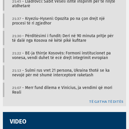
21:45
- Lladrovci: Sabit Veseli ishte inspirim për të rinjtë
atdhetarë
21:37
- Kryeziu-Hyseni: Opozita po na çon drejt një
procesi të ri zgjedhor
21:30
- Përditësimi i fundit: Deri në 90 minuta pritje për
të dalë nga Kosova në këtë pikë kufitare
21:22
- BE-ja thirrje Kosovës: Formoni institucionet pa
vonesa, vendi duhet të ecë drejt integrimit evropian
21:13
- Sulmi rus vret 21 persona, Ukraina thotë se ka
nevojë për më shumë interceptorë raketash
21:07
- Merr fund dilema e Vinicius, ja vendimi që mori
Reali
TË GJITHA TË DITËS
VIDEO