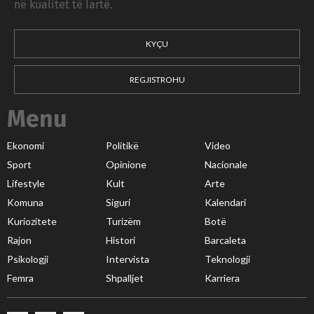
në kualitet të lartë.
KYÇU
REGJISTROHU
Menu
Ekonomi
Politikë
Video
Sport
Opinione
Nacionale
Lifestyle
Kult
Arte
Komuna
Siguri
Kalendari
Kuriozitete
Turizëm
Botë
Rajon
Histori
Barcaleta
Psikologji
Intervista
Teknologji
Femra
Shpalljet
Karriera