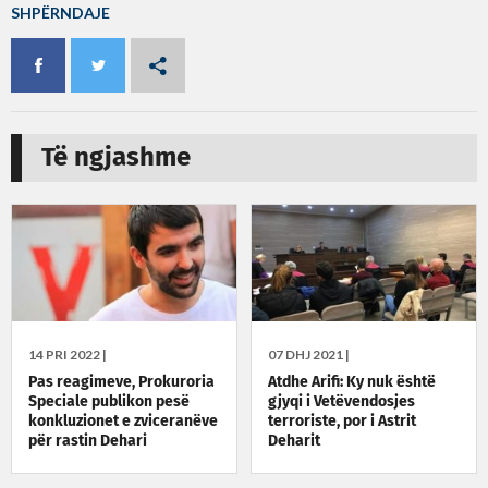
SHPËRNDAJE
Të ngjashme
14 PRI 2022 |
07 DHJ 2021 |
Pas reagimeve, Prokuroria
Atdhe Arifi: Ky nuk është
Speciale publikon pesë
gjyqi i Vetëvendosjes
konkluzionet e zviceranëve
terroriste, por i Astrit
për rastin Dehari
Deharit