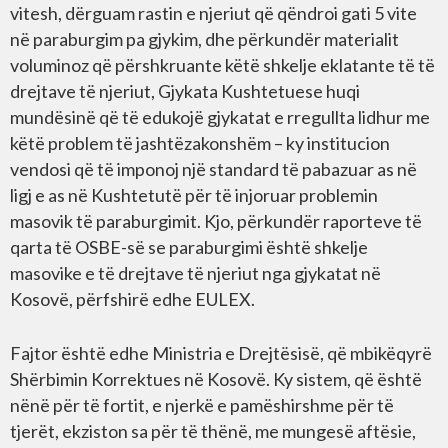
vitesh, dërguam rastin e njeriut që qëndroi gati 5 vite
në paraburgim pa gjykim, dhe përkundër materialit
voluminoz që përshkruante këtë shkelje eklatante të të
drejtave të njeriut, Gjykata Kushtetuese huqi
mundësinë që të edukojë gjykatat e rregullta lidhur me
këtë problem të jashtëzakonshëm – ky institucion
vendosi që të imponoj një standard të pabazuar as në
ligj e as në Kushtetutë për të injoruar problemin
masovik të paraburgimit. Kjo, përkundër raporteve të
qarta të OSBE-së se paraburgimi është shkelje
masovike e të drejtave të njeriut nga gjykatat në
Kosovë, përfshirë edhe EULEX.
Fajtor është edhe Ministria e Drejtësisë, që mbikëqyrë
Shërbimin Korrektues në Kosovë. Ky sistem, që është
nënë për të fortit, e njerkë e pamëshirshme për të
tjerët, ekziston sa për të thënë, me mungesë aftësie,