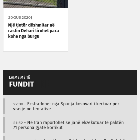
20 GUS 2020 |
Një tjetër dëshmitar në
rastin Dehari lirohet para
kohe nga burgu
LAJME MË TË
FUNDIT
22:00
- Ekstradohet nga Spanja kosovari i kërkuar për
vrasje në tentativë
21:52
- Në Iran raportohet se janë ekzekutuar të paktën
71 persona gjatë korrikut