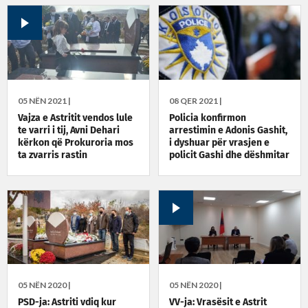
05 NËN 2021 |
08 QER 2021 |
Vajza e Astritit vendos lule
Policia konfirmon
te varri i tij, Avni Dehari
arrestimin e Adonis Gashit,
kërkon që Prokuroria mos
i dyshuar për vrasjen e
ta zvarris rastin
policit Gashi dhe dëshmitar
në rastin e Astrit Deharit
05 NËN 2020 |
05 NËN 2020 |
PSD-ja: Astriti vdiq kur
VV-ja: Vrasësit e Astrit