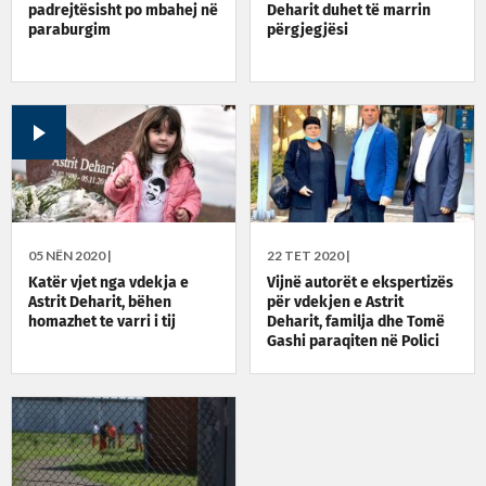
padrejtësisht po mbahej në
Deharit duhet të marrin
paraburgim
përgjegjësi
05 NËN 2020 |
22 TET 2020 |
Katër vjet nga vdekja e
Vijnë autorët e ekspertizës
Astrit Deharit, bëhen
për vdekjen e Astrit
homazhet te varri i tij
Deharit, familja dhe Tomë
Gashi paraqiten në Polici