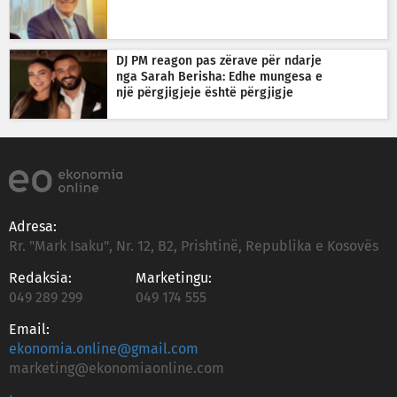
DJ PM reagon pas zërave për ndarje
nga Sarah Berisha: Edhe mungesa e
një përgjigjeje është përgjigje
Adresa:
Rr. "Mark Isaku", Nr. 12, B2, Prishtinë, Republika e Kosovës
Redaksia:
Marketingu:
049 289 299
049 174 555
Email:
ekonomia.online@gmail.com
marketing@ekonomiaonline.com