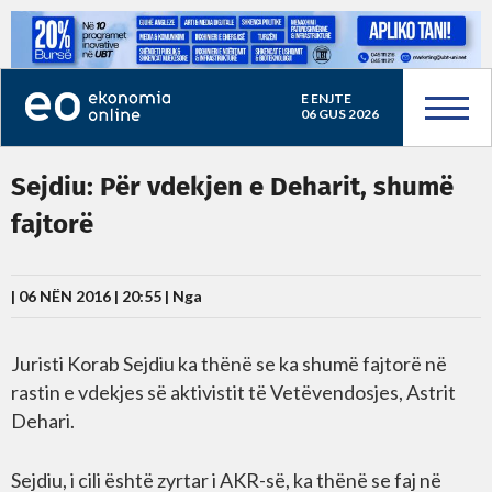
E ENJTE
06 GUS 2026
Sejdiu: Për vdekjen e Deharit, shumë
fajtorë
| 06 NËN 2016 | 20:55 |
Nga
Juristi Korab Sejdiu ka thënë se ka shumë fajtorë në
rastin e vdekjes së aktivistit të Vetëvendosjes, Astrit
Dehari.
Sejdiu, i cili është zyrtar i AKR-së, ka thënë se faj në