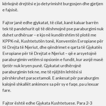
kërkojnë drejtësi e jo detyrimisht burgosjen dhe gjetjen
e fajsisë.
Fajtor janë edhe gjykatat, të cilat, kanë kaluar barrën
tek të pandehurit që të dëshmojnë pse paraburgimi nuk
duhet urdhëruar – e kjo në kundërshtim të plotë me
KPPK-në, Kushtetutën tonë, Konventën Evropiane për
të Drejta të Njeriut, dhe qëndrimet e qarta të Gjykatës
Evropiane për të Drejtat e Njeriut – që e arsyetojnë
paraburgimin vetëm si opsionin e fundit, kur asnjë masë
tjetër nuk kryen punë. Gjykatat urdhërojnë
paraburgimin tek ne, me të njëjtën lehtësi si
përshkruhet paracetamoli. E ankesat për paraburgim
kalojnë shkallët ankimore sa për sy e faqe, pa u lexuar
fare.
Fajtor është edhe Gjykata Kushtetuese. Para 2-3