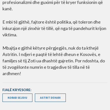
profesionalizmi dhe guximi për të kryer funksionin që
kanë.
E mbi të gjithë, fajtore është politika, që toleron dhe
inkurajon një zinxhir të tillë, që nga të pandehurit krijon
viktima.
Mbajtja e gjithë këtyre përgjegjës, nuk do ta kthejë
Astritin. I ndjeri e paqtë të lehtë dheun e Kosovës, e
familjes së tij Zoti ua dhashtë gajretin. Por ndoshta, do
të zvogëlonte numrin e tragjedive të tilla në të
ardhmen!
FJALË KRYESORE:
KORAB SEJDIU
ASTRIT DEHARI