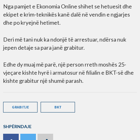
Nga pamjet e Ekonomia Online shihet se hetuesit dhe
ekipet e krim-teknikës kanë dalë në vendin e ngjarjes
dhe po kryejnë hetimet.
Deri më tani nuk ka ndonjë të arrestuar, ndërsa nuk
jepen detaje sa para janë grabitur.
Edhe dy muaj më parë, një person rreth moshës 25-
vjeçare kishte hyrë i armatosur në filialin e BKT-së dhe
kishte grabitur një shumë parash.
GRABITJE
BKT
SHPËRNDAJE