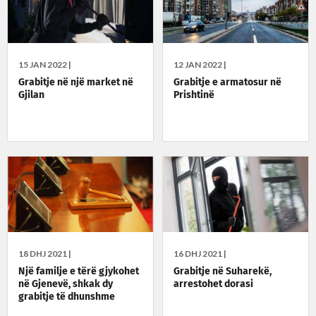
15 JAN 2022 |
12 JAN 2022 |
Grabitje në një market në
Grabitje e armatosur në
Gjilan
Prishtinë
18 DHJ 2021 |
16 DHJ 2021 |
Një familje e tërë gjykohet
Grabitje në Suharekë,
në Gjenevë, shkak dy
arrestohet dorasi
grabitje të dhunshme