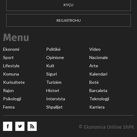
KYÇU
REGJISTROHU
Menu
Ekonomi
Politikë
Video
Sport
Opinione
Nacionale
Lifestyle
Kult
Arte
Komuna
Siguri
Kalendari
Kuriozitete
Turizëm
Botë
Rajon
Histori
Barcaleta
Psikologji
Intervista
Teknologji
Femra
Shpalljet
Karriera
© Ekonomia Online ShPK