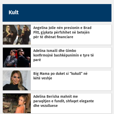
Kult
Angelina Jolie nën presionin e Brad
Pitt, gjykata përfshihet në betejën
për të dhënat financiare
Adelina Ismaili dhe Gimbo
konfirmojnë bashkëpunimin e tyre të
parë
Big Mama po duket si “kukull” në
këtë veshje
Adelina Berisha mahnit me
paraqitjen e fundit, shfaqet elegante
dhe vezulluese