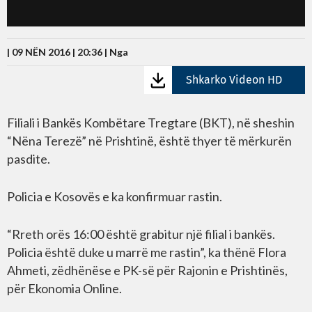
| 09 NËN 2016 | 20:36 |
Nga
Shkarko Videon HD
Filiali i Bankës Kombëtare Tregtare (BKT), në sheshin
“Nëna Terezë” në Prishtinë, është thyer të mërkurën
pasdite.
Policia e Kosovës e ka konfirmuar rastin.
“Rreth orës 16:00 është grabitur një filial i bankës.
Policia është duke u marrë me rastin”, ka thënë Flora
Ahmeti, zëdhënëse e PK-së për Rajonin e Prishtinës,
për Ekonomia Online.