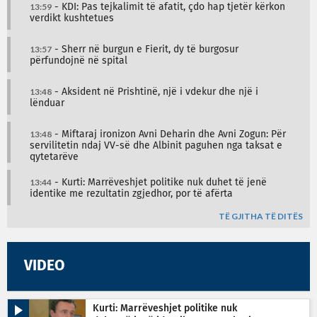
13:59
- KDI: Pas tejkalimit të afatit, çdo hap tjetër kërkon
verdikt kushtetues
13:57
- Sherr në burgun e Fierit, dy të burgosur
përfundojnë në spital
13:48
- Aksident në Prishtinë, një i vdekur dhe një i
lënduar
13:48
- Miftaraj ironizon Avni Deharin dhe Avni Zogun: Për
servilitetin ndaj VV-së dhe Albinit paguhen nga taksat e
qytetarëve
13:44
- Kurti: Marrëveshjet politike nuk duhet të jenë
identike me rezultatin zgjedhor, por të afërta
TË GJITHA TË DITËS
VIDEO
Kurti: Marrëveshjet politike nuk