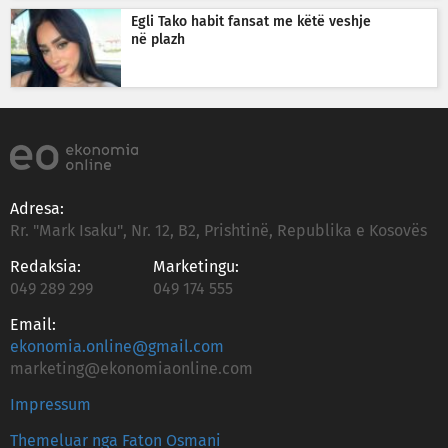
Egli Tako habit fansat me këtë veshje
në plazh
Adresa:
Rr. "Mark Isaku", Nr. 12, B2, Prishtinë, Republika e Kosovës
Redaksia:
Marketingu:
049 289 299
049 174 555
Email:
ekonomia.online@gmail.com
marketing@ekonomiaonline.com
Impressum
Themeluar nga Faton Osmani