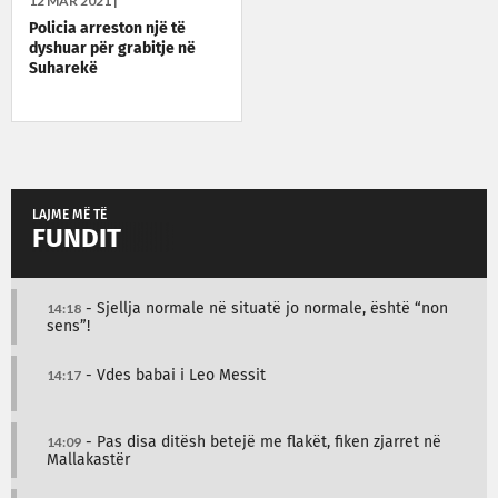
12 MAR 2021 |
Policia arreston një të
dyshuar për grabitje në
Suharekë
LAJME MË TË
FUNDIT
14:18
- Sjellja normale në situatë jo normale, është “non
sens”!
14:17
- Vdes babai i Leo Messit
14:09
- Pas disa ditësh betejë me flakët, fiken zjarret në
Mallakastër