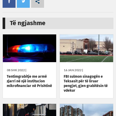
Të ngjashme
08 SHK 2022 |
16 JAN 2022 |
Tentimgrabitje me armë
FBI sulmon sinagogën e
zjarri në një institucion
Teksasit për të liruar
mikrofinanciar në Prishtinë
pengjet, gjen grabitësin të
vdekur