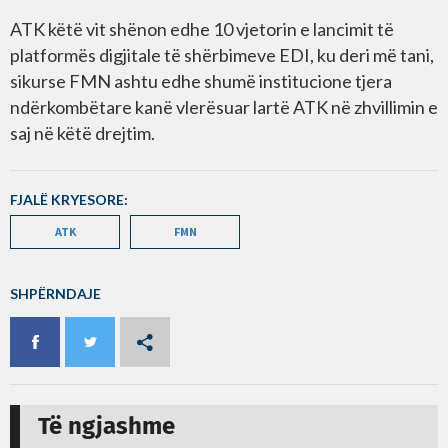
ATK këtë vit shënon edhe 10 vjetorin e lancimit të
platformës digjitale të shërbimeve EDI, ku deri më tani,
sikurse FMN ashtu edhe shumë institucione tjera
ndërkombëtare kanë vlerësuar lartë ATK në zhvillimin e
saj në këtë drejtim.
FJALË KRYESORE:
ATK
FMN
SHPËRNDAJE
Të ngjashme