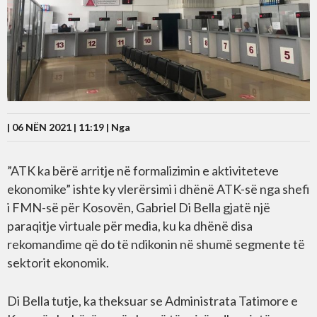
| 06 NËN 2021 | 11:19 |
Nga
”ATK ka bërë arritje në formalizimin e aktiviteteve
ekonomike” ishte ky vlerërsimi i dhënë ATK-së nga shefi
i FMN-së për Kosovën, Gabriel Di Bella gjatë një
paraqitje virtuale për media, ku ka dhënë disa
rekomandime që do të ndikonin në shumë segmente të
sektorit ekonomik.
Di Bella tutje, ka theksuar se Administrata Tatimore e