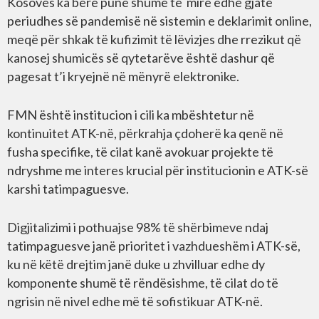
Kosovës ka bërë punë shumë të mirë edhe gjatë
periudhes së pandemisë në sistemin e deklarimit online,
meqë për shkak të kufizimit të lëvizjes dhe rrezikut që
kanosej shumicës së qytetarëve është dashur që
pagesat t’i kryejnë në mënyrë elektronike.
FMN është institucion i cili ka mbështetur në
kontinuitet ATK-në, përkrahja çdoherë ka qenë në
fusha specifike, të cilat kanë avokuar projekte të
ndryshme me interes krucial për institucionin e ATK-së
karshi tatimpaguesve.
Digjitalizimi i pothuajse 98% të shërbimeve ndaj
tatimpaguesve janë prioritet i vazhdueshëm i ATK-së,
ku në këtë drejtim janë duke u zhvilluar edhe dy
komponente shumë të rëndësishme, të cilat do të
ngrisin në nivel edhe më të sofistikuar ATK-në.