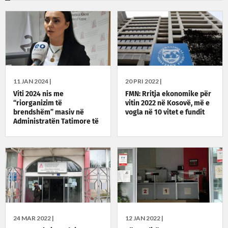
11 JAN 2024 |
20 PRI 2022 |
Viti 2024 nis me
FMN: Rritja ekonomike për
“riorganizim të
vitin 2022 në Kosovë, më e
brendshëm” masiv në
vogla në 10 vitet e fundit
Administratën Tatimore të
Kosovës
24 MAR 2022 |
12 JAN 2022 |