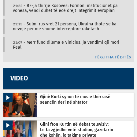
21:22
- BE-ja thirrje Kosovës: Formoni institucionet pa
vonesa, vendi duhet të ecë drejt integrimit evropian
21:13
- Sulmi rus vret 21 persona, Ukraina thotë se ka
nevojë për më shumë interceptorë raketash
21:07
- Merr fund dilema e Vinicius, ja vendimi që mori
Reali
TË GJITHA TË DITËS
VIDEO
Gjini: Kurti synon të mos e thërrasë
seancën deri në shtator
Gjini fton Kurtin në debat televiziv:
Le ta zgjedhë vetë studion, gazetarin
dhe kohën, jo takime private