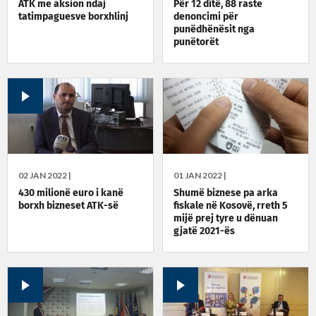
ATK me aksion ndaj
Për 12 ditë, 88 raste
tatimpaguesve borxhlinj
denoncimi për
punëdhënësit nga
punëtorët
02 JAN 2022 |
01 JAN 2022 |
430 milionë euro i kanë
Shumë biznese pa arka
borxh bizneset ATK-së
fiskale në Kosovë, rreth 5
mijë prej tyre u dënuan
gjatë 2021-ës