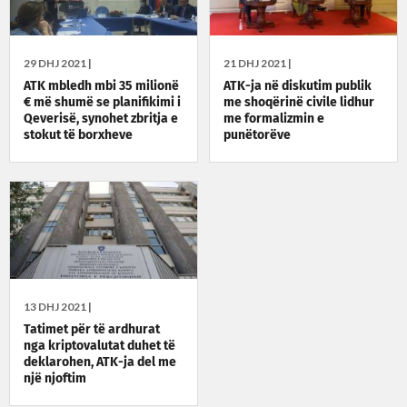
29 DHJ 2021 |
21 DHJ 2021 |
ATK mbledh mbi 35 milionë
ATK-ja në diskutim publik
€ më shumë se planifikimi i
me shoqërinë civile lidhur
Qeverisë, synohet zbritja e
me formalizmin e
stokut të borxheve
punëtorëve
13 DHJ 2021 |
Tatimet për të ardhurat
nga kriptovalutat duhet të
deklarohen, ATK-ja del me
një njoftim