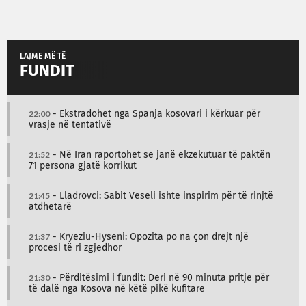
LAJME MË TË
FUNDIT
22:00
- Ekstradohet nga Spanja kosovari i kërkuar për
vrasje në tentativë
21:52
- Në Iran raportohet se janë ekzekutuar të paktën
71 persona gjatë korrikut
21:45
- Lladrovci: Sabit Veseli ishte inspirim për të rinjtë
atdhetarë
21:37
- Kryeziu-Hyseni: Opozita po na çon drejt një
procesi të ri zgjedhor
21:30
- Përditësimi i fundit: Deri në 90 minuta pritje për
të dalë nga Kosova në këtë pikë kufitare