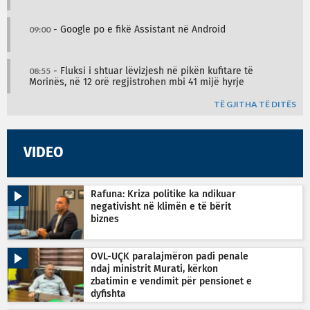
09:00
- Google po e fikë Assistant në Android
08:55
- Fluksi i shtuar lëvizjesh në pikën kufitare të
Morinës, në 12 orë regjistrohen mbi 41 mijë hyrje
TË GJITHA TË DITËS
VIDEO
Rafuna: Kriza politike ka ndikuar
negativisht në klimën e të bërit
biznes
OVL-UÇK paralajmëron padi penale
ndaj ministrit Murati, kërkon
zbatimin e vendimit për pensionet e
dyfishta