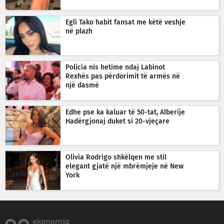
Egli Tako habit fansat me këtë veshje
në plazh
Policia nis hetime ndaj Labinot
Rexhës pas përdorimit të armës në
një dasmë
Edhe pse ka kaluar të 50-tat, Alberije
Hadërgjonaj duket si 20-vjeçare
Olivia Rodrigo shkëlqen me stil
elegant gjatë një mbrëmjeje në New
York