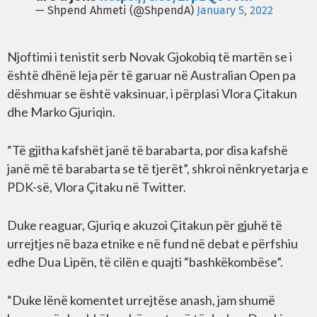
— Shpend Ahmeti (@ShpendA)
January 5, 2022
Njoftimi i tenistit serb Novak Gjokobiq të martën se i
është dhënë leja për të garuar në Australian Open pa
dëshmuar se është vaksinuar, i përplasi Vlora Çitakun
dhe Marko Gjuriqin.
“Të gjitha kafshët janë të barabarta, por disa kafshë
janë më të barabarta se të tjerët”, shkroi nënkryetarja e
PDK-së, Vlora Çitaku në Twitter.
Duke reaguar, Gjuriq e akuzoi Çitakun për gjuhë të
urrejtjes në baza etnike e në fund në debat e përfshiu
edhe Dua Lipën, të cilën e quajti “bashkëkombëse”.
“Duke lënë komentet urrejtëse anash, jam shumë