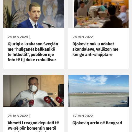
25 JAN 2024 |
28 JAN 2022 |
Gjuriqi e krahason Sveçlën
Djokovic nuk u ndahet
me “huliganët ballkanikë
skandaleve, vallëzon me
të futbollit”, publikon një
këngë anti-shqiptare
foto të tij duke rrokullisur
veturat e EULEX-it
24 JAN 2022 |
17 JAN 2022 |
Ahmeti i reagon deputeti të
Gjokoviq arrin në Beograd
VV-së për komentin me të