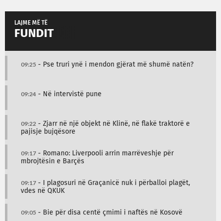
LAJME MË TË
FUNDIT
09:25
- Pse truri ynë i mendon gjërat më shumë natën?
09:24
- Në intervistë pune
09:22
- Zjarr në një objekt në Klinë, në flakë traktorë e
pajisje bujqësore
09:17
- Romano: Liverpooli arrin marrëveshje për
mbrojtësin e Barçës
09:17
- I plagosuri në Graçanicë nuk i përballoi plagët,
vdes në QKUK
09:05
- Bie për disa centë çmimi i naftës në Kosovë