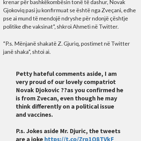
krenar për bashkëkombësin tonë të dashur, Novak
Gjokoviq pasi ju konfirmuat se është nga Zveçani, edhe
pse ai mund të mendojë ndryshe për ndonjë çështje
politike dhe vaksinat”, shkroi Ahmeti në Twitter.
“P.s. Mënjanë shakatë Z. Gjuriq, postimet në Twitter
janë shaka”, shtoi ai.
Petty hateful comments aside, I am
very proud of our lovely compatriot
Novak Djokovic ??as you confirmed he
is from Zvecan, even though he may
think differently on a political issue
and vaccines.
P.s. Jokes aside Mr. Djuric, the tweets
are a joke
https://t.co/Zrp1Q8TVkF