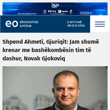
E SHTUNË
08 GUS 2026
Shpend Ahmeti, Gjuriqit: Jam shumë
krenar me bashëkombësin tim të
dashur, Novak Gjokoviq