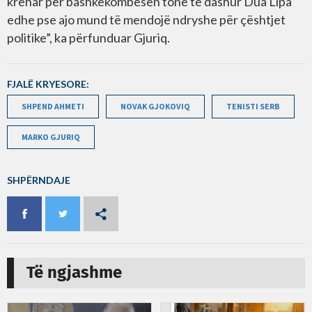
krenar për bashkëkombësen tonë të dashur Dua Lipa
edhe pse ajo mund të mendojë ndryshe për çështjet
politike”, ka përfunduar Gjuriq.
FJALË KRYESORE:
SHPEND AHMETI
NOVAK GJOKOVIQ
TENISTI SERB
MARKO GJURIQ
SHPËRNDAJE
Të ngjashme