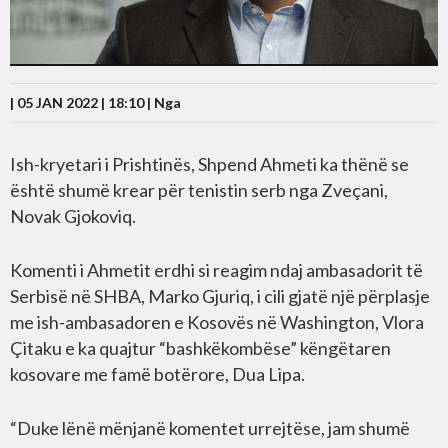
| 05 JAN 2022 | 18:10 |
Nga
Ish-kryetari i Prishtinës, Shpend Ahmeti ka thënë se
është shumë krear për tenistin serb nga Zveçani,
Novak Gjokoviq.
Komenti i Ahmetit erdhi si reagim ndaj ambasadorit të
Serbisë në SHBA, Marko Gjuriq, i cili gjatë një përplasje
me ish-ambasadoren e Kosovës në Washington, Vlora
Çitaku e ka quajtur “bashkëkombëse” këngëtaren
kosovare me famë botërore, Dua Lipa.
“Duke lënë mënjanë komentet urrejtëse, jam shumë