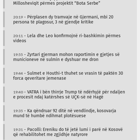
Millosheviqit përmes projektit “Bota Serbe”
20:19
- Përplasen dy tramvaje në Gjermani, mbi 20
persona të plagosur, 3 në gjendje kritike
20:11
- Lela dhe Leo konfirmojnë ri-bashkimin përmes
videos
19:55
- Zyrtari gjerman mohon raportimin e gjetjes së
municioneve në sulmin e dyshuar me dron
19:44
- Sulmet e Houthi-t thuhet se vrasin të paktën 30
forca qeveritare jemenase
19:40
- VATRA i bën thirrje Trump të ndërhyjë për ndaljen
e procesit ndaj katërshes së UÇK-së në Hagë
19:35
- Ka qëndruar 92 ditë në vendlindje, kosovarja
mund të humbë ndihmat plotësuese
19:31
- Pacolli: Ereniku do të jetë lumi i parë në Kosovë
që rehabilitohet me zgjidhje natyrore