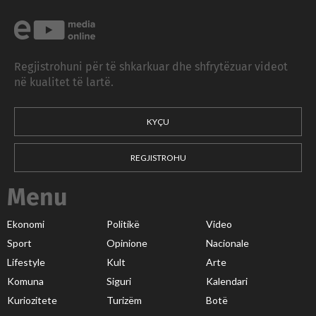
Regjistrohuni për të shkarkuar dhe shfrytëzuar videot
në kualitet të lartë.
KYÇU
REGJISTROHU
Menu
Ekonomi
Politikë
Video
Sport
Opinione
Nacionale
Lifestyle
Kult
Arte
Komuna
Siguri
Kalendari
Kuriozitete
Turizëm
Botë