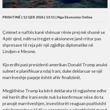
PRISHTINË | 12 QER 2026 | 13:51 |
Nga Ekonomia Online
Çmimet e naftës kanë shënuar rënie prej më shumë se
4 për qind, ndërsa tregjet e aksioneve janë rritur pas
shpresave të reja për një zgjidhje diplomatike në
Lindjen e Mesme.
Kjo erdhi pasi presidenti amerikan Donald Trump anuloi
sulmet e planifikuara ndaj Irani, duke deklaruar se një
marrëveshje paqeje është afër finalizimit.
Megjithëse Trump ka bërë deklarata të ngjashme edhe
më herët dhe Irani ende nuk ka konfirmuar nëse do ta
pranojë marrëveshjen, investitorët reaguan pozitivisht
ndaj komenteve të tij se ceremonia e nënshkrimit mund