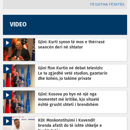
TË GJITHA TË DITËS
VIDEO
Gjini: Kurti synon të mos e thërrasë
seancën deri në shtator
Gjini fton Kurtin në debat televiziv:
Le ta zgjedhë vetë studion, gazetarin
dhe kohën, jo takime private
Gjini: Kosova po hyn në një nga
momentet më kritike, kjo situatë
është grusht shteti i brendshëm
KDI: Moskonstituimi i Kuvendit
brenda afatit do të ishte shkelje e