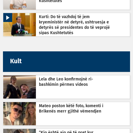
Kushtetutës
Kurti: Do të vazhdoj të jem
kryeministër në detyrë, ushtruesja e
detyrës së presidentes do të veprojë
sipas Kushtetutës
Kult
Lela dhe Leo konfirmojnë ri-
bashkimin përmes videos
Mateo poston këtë foto, komenti i
Brikenës merr gjithë vëmendjen
“Kjo është ajo që të pret kur