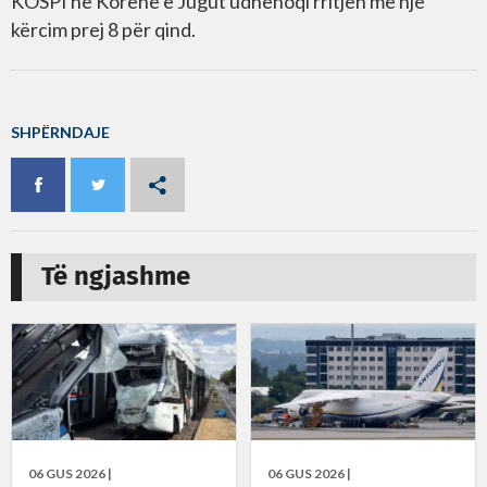
KOSPI në Korenë e Jugut udhëhoqi rritjen me një
kërcim prej 8 për qind.
SHPËRNDAJE
Të ngjashme
06 GUS 2026 |
06 GUS 2026 |