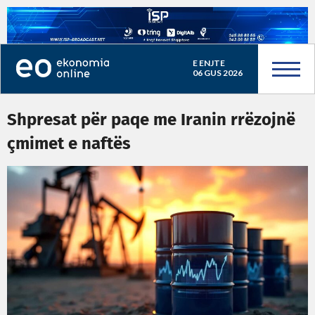
E ENJTE
06 GUS 2026
Shpresat për paqe me Iranin rrëzojnë
çmimet e naftës