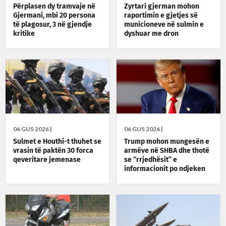
Përplasen dy tramvaje në
Zyrtari gjerman mohon
Gjermani, mbi 20 persona
raportimin e gjetjes së
të plagosur, 3 në gjendje
municioneve në sulmin e
kritike
dyshuar me dron
06 GUS 2026 |
06 GUS 2026 |
Sulmet e Houthi-t thuhet se
Trump mohon mungesën e
vrasin të paktën 30 forca
armëve në SHBA dhe thotë
qeveritare jemenase
se “rrjedhësit” e
informacionit po ndjeken