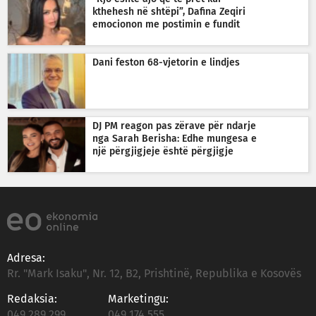
kthehesh në shtëpi”, Dafina Zeqiri
emocionon me postimin e fundit
Dani feston 68-vjetorin e lindjes
DJ PM reagon pas zërave për ndarje
nga Sarah Berisha: Edhe mungesa e
një përgjigjeje është përgjigje
Adresa:
Rr. "Mark Isaku", Nr. 12, B2, Prishtinë, Republika e Kosovës
Redaksia:
Marketingu:
049 289 299
049 174 555