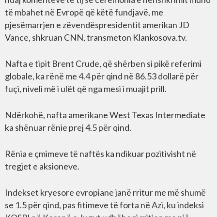
të mbahet në Evropë që këtë fundjavë, me
pjesëmarrjen e zëvendëspresidentit amerikan JD
Vance, shkruan CNN, transmeton Klankosova.tv.
Nafta e tipit Brent Crude, që shërben si pikë referimi
globale, ka rënë me 4.4 për qind në 86.53 dollarë për
fuçi, niveli më i ulët që nga mesi i muajit prill.
Ndërkohë, nafta amerikane West Texas Intermediate
ka shënuar rënie prej 4.5 për qind.
Rënia e çmimeve të naftës ka ndikuar pozitivisht në
tregjet e aksioneve.
Indekset kryesore evropiane janë rritur me më shumë
se 1.5 për qind, pas fitimeve të forta në Azi, ku indeksi