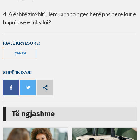
4. A është zinxhiri i lëmuar apo ngec herë pas here kur e
hapni ose e mbyllni?
FJALË KRYESORE:
ÇANTA
SHPËRNDAJE
Të ngjashme