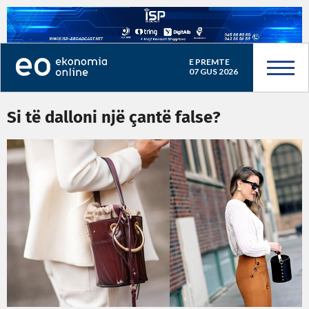
E PREMTE
07 GUS 2026
Si të dalloni një çantë false?