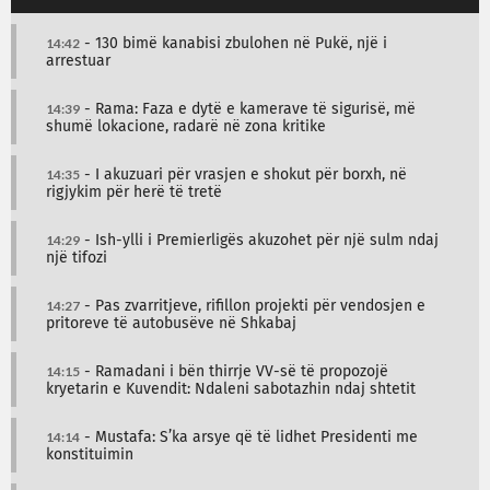
14:42
- 130 bimë kanabisi zbulohen në Pukë, një i
arrestuar
14:39
- Rama: Faza e dytë e kamerave të sigurisë, më
shumë lokacione, radarë në zona kritike
14:35
- I akuzuari për vrasjen e shokut për borxh, në
rigjykim për herë të tretë
14:29
- Ish-ylli i Premierligës akuzohet për një sulm ndaj
një tifozi
14:27
- Pas zvarritjeve, rifillon projekti për vendosjen e
pritoreve të autobusëve në Shkabaj
14:15
- Ramadani i bën thirrje VV-së të propozojë
kryetarin e Kuvendit: Ndaleni sabotazhin ndaj shtetit
14:14
- Mustafa: S’ka arsye që të lidhet Presidenti me
konstituimin