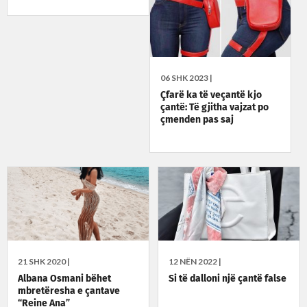
06 SHK 2023 |
Çfarë ka të veçantë kjo
çantë: Të gjitha vajzat po
çmenden pas saj
21 SHK 2020 |
12 NËN 2022 |
Albana Osmani bëhet
Si të dalloni një çantë false
mbretëresha e çantave
“Reine Ana”