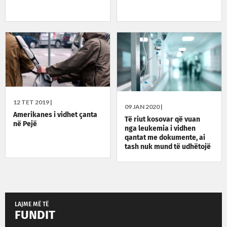
12 TET 2019 |
09 JAN 2020 |
Amerikanes i vidhet çanta
Të riut kosovar që vuan
në Pejë
nga leukemia i vidhen
qantat me dokumente, ai
tash nuk mund të udhëtojë
për shërim në Turqi
LAJME MË TË
FUNDIT