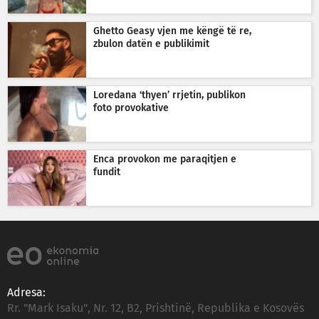
Ghetto Geasy vjen me këngë të re,
zbulon datën e publikimit
Loredana ‘thyen’ rrjetin, publikon
foto provokative
Enca provokon me paraqitjen e
fundit
Adresa:
Rr. "Mark Isaku", Nr. 12, B2, Prishtinë, Republika e Kosovës