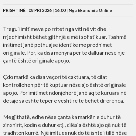
PRISHTINË | 08 PRI 2026 | 16:00 |
Nga Ekonomia Online
Tregu i imitimeve po rritet nga viti në vit dhe
rrjedhimisht bëhet gjithnjë e më i sofistikuar. Tashmë
imitimet janë pothuajse identike me prodhimet
origjinale. Por, ka disa mënyra për të dalluar nëse një
çantë është origjinale apo jo.
Çdo markë ka disa veçori të caktuara, të cilat
kontrollohen për të kuptuar nëse ajo është origjinale
apo jo. Por imitimet ndonjëherë janë aq të kuruara në
detaje sa është tepër e vështirë të bëhet diferenca.
Megjithatë, edhe nëse çanta ka markën e duhur të
zinxhirit, kodin e duhur etj., cilësia është ajo që nuk të
tradhton kurrë. Një imitues nuk do të ishte i tillë nëse