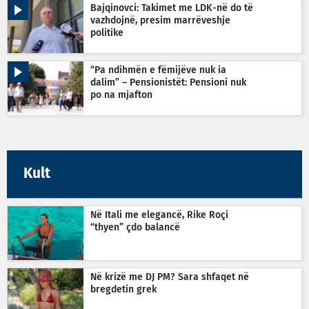
Bajqinovci: Takimet me LDK-në do të
vazhdojnë, presim marrëveshje
politike
“Pa ndihmën e fëmijëve nuk ia
dalim” – Pensionistët: Pensioni nuk
po na mjafton
Kult
Në Itali me elegancë, Rike Roçi
“thyen” çdo balancë
Në krizë me DJ PM? Sara shfaqet në
bregdetin grek