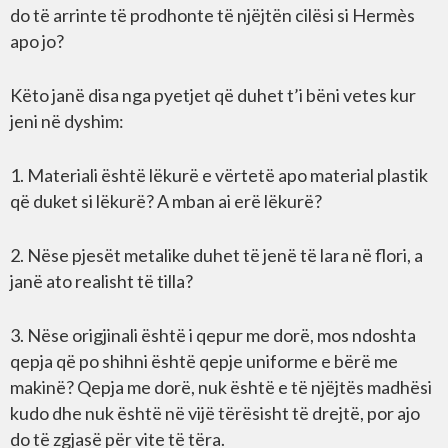
do të arrinte të prodhonte të njëjtën cilësi si Hermès
apo jo?
Këto janë disa nga pyetjet që duhet t’i bëni vetes kur
jeni në dyshim:
1. Materiali është lëkurë e vërtetë apo material plastik
që duket si lëkurë? A mban ai erë lëkurë?
2. Nëse pjesët metalike duhet të jenë të lara në flori, a
janë ato realisht të tilla?
3. Nëse origjinali është i qepur me dorë, mos ndoshta
qepja që po shihni është qepje uniforme e bërë me
makinë? Qepja me dorë, nuk është e të njëjtës madhësi
kudo dhe nuk është në vijë tërësisht të drejtë, por ajo
do të zgjasë për vite të tëra.