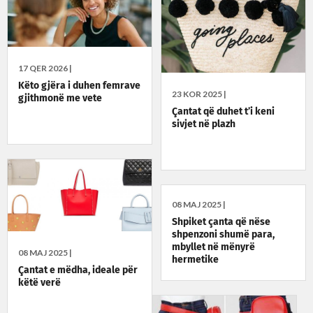
17 QER 2026 |
Këto gjëra i duhen femrave
23 KOR 2025 |
gjithmonë me vete
Çantat që duhet t’i keni
sivjet në plazh
08 MAJ 2025 |
Shpiket çanta që nëse
shpenzoni shumë para,
mbyllet në mënyrë
08 MAJ 2025 |
hermetike
Çantat e mëdha, ideale për
këtë verë