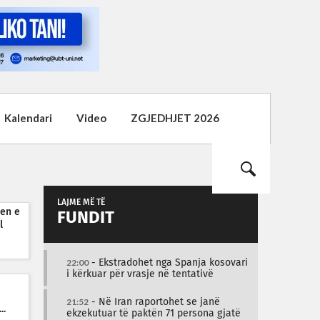
Kalendari
Video
ZGJEDHJET 2026
LAJME MË TË
sen e
FUNDIT
l
22:00
- Ekstradohet nga Spanja kosovari
i kërkuar për vrasje në tentativë
21:52
- Në Iran raportohet se janë
..
ekzekutuar të paktën 71 persona gjatë