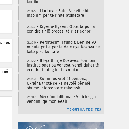
korrikut
21:45
- Lladrovci: Sabit Veseli ishte
inspirim për të rinjtë atdhetarë
21:37
- Kryeziu-Hyseni: Opozita po na
çon drejt një procesi të ri zgjedhor
21:30
- Përditësimi i fundit: Deri në 90
dasmës
minuta pritje për të dalë nga Kosova në
këtë pikë kufitare
21:22
- BE-ja thirrje Kosovës: Formoni
institucionet pa vonesa, vendi duhet të
ecë drejt integrimit evropian
ën në
21:13
- Sulmi rus vret 21 persona,
Ukraina thotë se ka nevojë për më
shumë interceptorë raketash
21:07
- Merr fund dilema e Vinicius, ja
vendimi që mori Reali
TË GJITHA TË DITËS