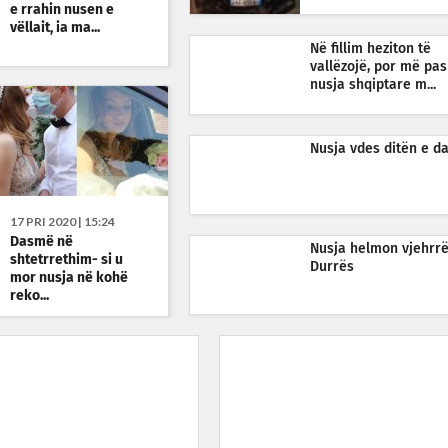
e rrahin nusen e
vëllait, ia ma...
Në fillim heziton të
vallëzojë, por më pas
nusja shqiptare m...
Nusja vdes ditën e 
17 PRI 2020 | 15:24
Dasmë në
Nusja helmon vjehrr
shtetrrethim- si u
Durrës
mor nusja në kohë
reko...