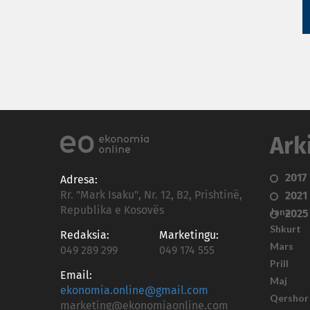
Ark
2017
Adresa:
Rr. "Mark Isaku", Nr. 12, B2, Prishtinë,
2021
Republika e Kosovës
Janar
2025
Shkurt
Redaksia:
Marketingu:
Mars
049 289 299
049 174 555
Prill
Email:
Maj
ekonomia.online@gmail.com
Qershor
marketing@ekonomiaonline.com