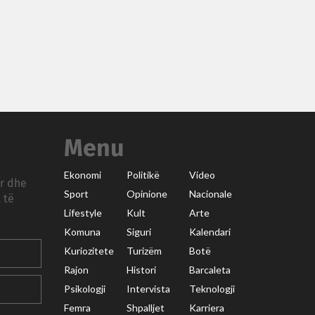
Menu
Ekonomi
Politikë
Video
ar dhe
Sport
Opinione
Nacionale
 të
Lifestyle
Kult
Arte
Komuna
Siguri
Kalendari
Kuriozitete
Turizëm
Botë
Rajon
Histori
Barcaleta
Psikologji
Intervista
Teknologji
Femra
Shpalljet
Karriera