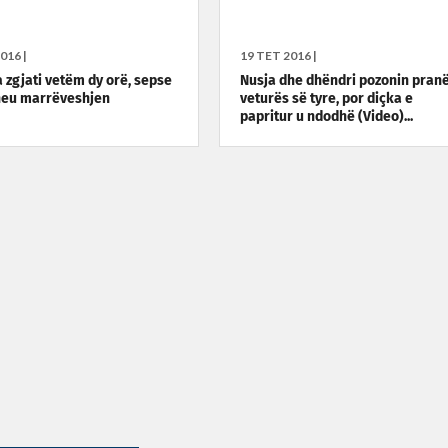
016 |
19 TET 2016 |
 zgjati vetëm dy orë, sepse
Nusja dhe dhëndri pozonin pran
heu marrëveshjen
veturës së tyre, por diçka e
papritur u ndodhë (Video)...