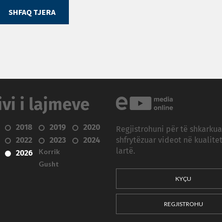
SHFAQ TJERA
ivi i lajmeve
2018
2019
2020
Regjistrohuni për të shkarku
2022
2023
2024
shfrytëzuar videot në kualitet
Korrik
lartë.
2026
Gusht
KYÇU
REGJISTROHU