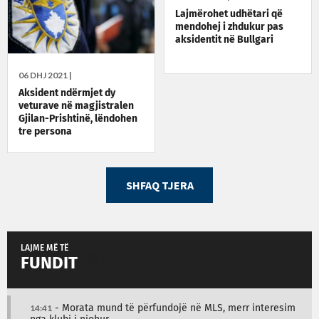
Lajmërohet udhëtari që
mendohej i zhdukur pas
aksidentit në Bullgari
06 DHJ 2021 |
Aksident ndërmjet dy
veturave në magjistralen
Gjilan-Prishtinë, lëndohen
tre persona
SHFAQ TJERA
LAJME MË TË
FUNDIT
14:41
- Morata mund të përfundojë në MLS, merr interesim