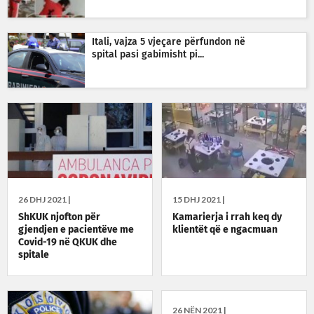
Itali, vajza 5 vjeçare përfundon në
spital pasi gabimisht pi...
26 DHJ 2021 |
15 DHJ 2021 |
ShKUK njofton për
Kamarierja i rrah keq dy
gjendjen e pacientëve me
klientët që e ngacmuan
Covid-19 në QKUK dhe
spitale
26 NËN 2021 |