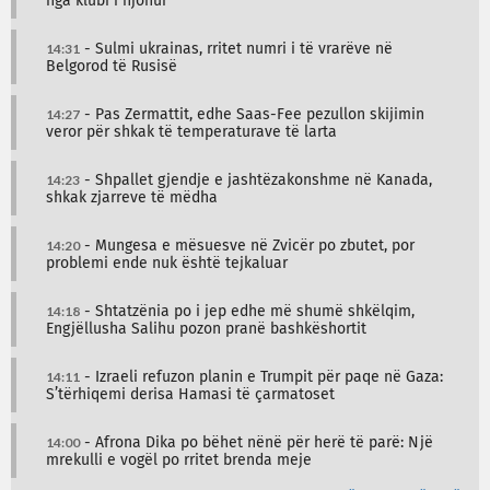
nga klubi i njohur
14:31
- Sulmi ukrainas, rritet numri i të vrarëve në
Belgorod të Rusisë
14:27
- Pas Zermattit, edhe Saas-Fee pezullon skijimin
veror për shkak të temperaturave të larta
14:23
- Shpallet gjendje e jashtëzakonshme në Kanada,
shkak zjarreve të mëdha
14:20
- Mungesa e mësuesve në Zvicër po zbutet, por
problemi ende nuk është tejkaluar
14:18
- Shtatzënia po i jep edhe më shumë shkëlqim,
Engjëllusha Salihu pozon pranë bashkëshortit
14:11
- Izraeli refuzon planin e Trumpit për paqe në Gaza:
S’tërhiqemi derisa Hamasi të çarmatoset
14:00
- Afrona Dika po bëhet nënë për herë të parë: Një
mrekulli e vogël po rritet brenda meje