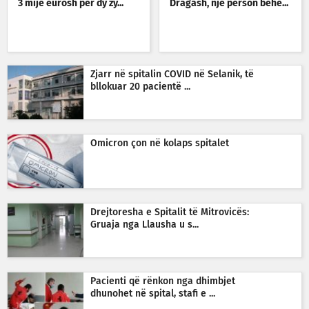
3 mijë eurosh për dy zy...
Dragash, një person bëhe...
Zjarr në spitalin COVID në Selanik, të
bllokuar 20 pacientë ...
Omicron çon në kolaps spitalet
Drejtoresha e Spitalit të Mitrovicës:
Gruaja nga Llausha u s...
Pacienti që rënkon nga dhimbjet
dhunohet në spital, stafi e ...