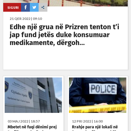
SIGURI
21 QER 2022 | 09:10
Edhe një grua në Prizren tenton t’i
jap fund jetës duke konsumuar
medikamente, dërgoh...
03 MAJ 2022 | 18:57
12 PRI 2022 | 16:00
Mbetet në fuqi dënimi prej
Rrahje para një lokali në