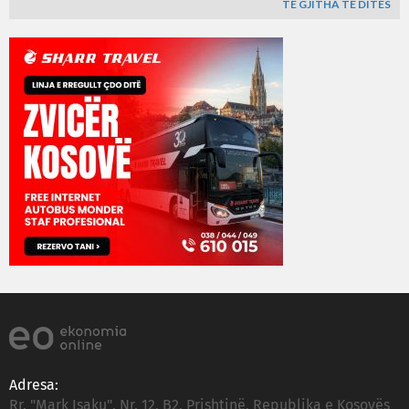
TË GJITHA TË DITËS
Adresa:
Rr. "Mark Isaku", Nr. 12, B2, Prishtinë, Republika e Kosovës