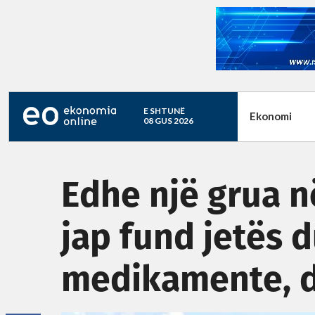
E SHTUNË
Ekonomi
08 GUS 2026
Edhe një grua në
jap fund jetës
medikamente, d