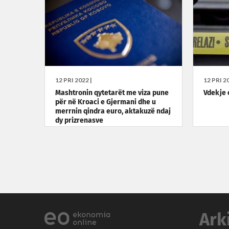
12 PRI 2022 |
12 PRI 20
Mashtronin qytetarët me viza pune
Vdekje 
për në Kroaci e Gjermani dhe u
merrnin qindra euro, aktakuzë ndaj
dy prizrenasve
Ark