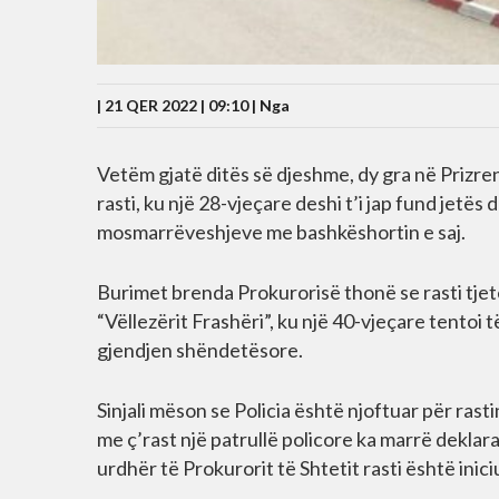
| 21 QER 2022 | 09:10 |
Nga
Vetëm gjatë ditës së djeshme, dy gra në Prizren 
rasti, ku një 28-vjeçare deshi t’i jap fund jet
mosmarrëveshjeve me bashkëshortin e saj.
Burimet brenda Prokurorisë thonë se rasti tjet
“Vëllezërit Frashëri”, ku një 40-vjeçare tentoi
gjendjen shëndetësore.
Sinjali mëson se Policia është njoftuar për rasti
me ç’rast një patrullë policore ka marrë deklar
urdhër të Prokurorit të Shtetit rasti është inici