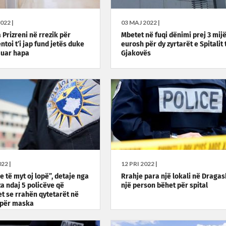
022 |
03 MAJ 2022 |
a Prizreni në rrezik për
Mbetet në fuqi dënimi prej 3 mij
entoi t’i jap fund jetës duke
eurosh për dy zyrtarët e Spitalit 
uar hapa
Gjakovës
22 |
12 PRI 2022 |
e të myt oj lopë”, detaje nga
Rrahje para një lokali në Dragas
a ndaj 5 policëve që
një person bëhet për spital
t se rrahën qytetarët në
 për maska