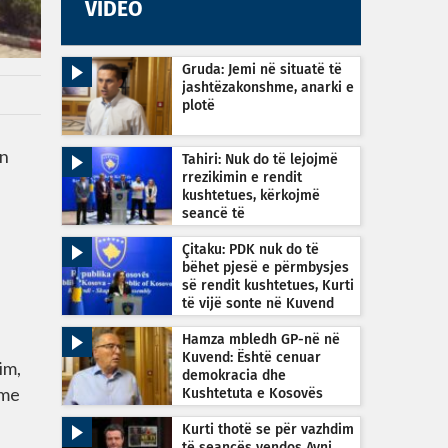
VIDEO
Gruda: Jemi në situatë të
jashtëzakonshme, anarki e
plotë
in
Tahiri: Nuk do të lejojmë
rrezikimin e rendit
kushtetues, kërkojmë
seancë të
jashtëzakonshme sonte në
orën 22:30
Çitaku: PDK nuk do të
bëhet pjesë e përmbysjes
së rendit kushtetues, Kurti
të vijë sonte në Kuvend
Hamza mbledh GP-në në
Kuvend: Është cenuar
im,
demokracia dhe
 me
Kushtetuta e Kosovës
Kurti thotë se për vazhdim