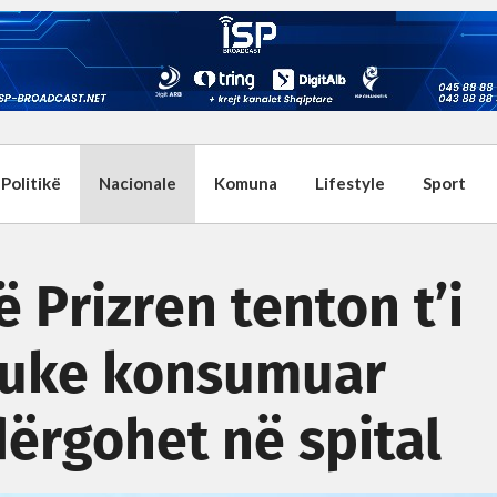
Politikë
Nacionale
Komuna
Lifestyle
Sport
 Prizren tenton t’i
 duke konsumuar
ërgohet në spital