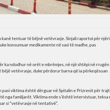
kanë tentuar të bëjnë vetëvrasje. Sinjali raportoi për njër
ës duke konsumuar medikamente në sasi të madhe, pas
ër ka ndodhur në orët e mbrëmjes, në një shtëpi në rrugën
 të bëjë vetëvrasje, duke përdorur barna që ia përkeqësuan
n pasi viktima është dërguar në Spitalin e Prizrenit për trajt
atë nga familjarët. Viktima ende s’është intervistuar, teksa
uar si “vetëvrasje në tentativë”.