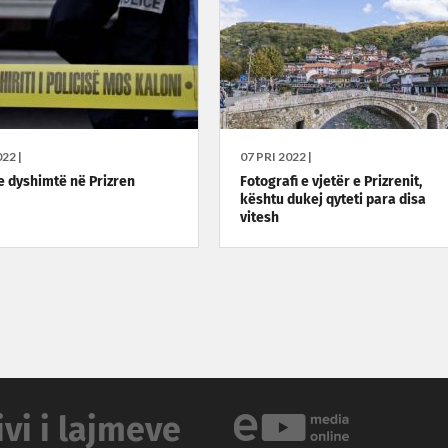
22 |
07 PRI 2022 |
e dyshimtë në Prizren
Fotografi e vjetër e Prizrenit,
kështu dukej qyteti para disa
vitesh
ivi i lajmeve