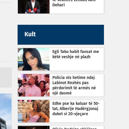
të seancës vendos Avni
Dehari
Kult
Egli Tako habit fansat me
këtë veshje në plazh
Policia nis hetime ndaj
Labinot Rexhës pas
përdorimit të armës në
një dasmë
Edhe pse ka kaluar të 50-
tat, Alberije Hadërgjonaj
duket si 20-vjeçare