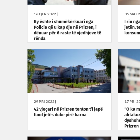
16 QER 2022 |
05 MAJ 2
Ky është i shumëkërkuari nga
I riu ng
Policia që u kap dje në Prizren, i
jetën, t
dënuar për 6 raste të vjedhjeve të
konsum
rënda
29 PRI 2022 |
17 PRI 20
42 vjeçari në Prizren tenton t’i japë
“O ka m
fund jetës duke pirë barna
aktakuz
dyshohe
Prizren