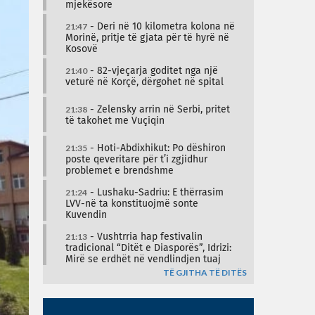
mjekësore
21:47
- Deri në 10 kilometra kolona në
Morinë, pritje të gjata për të hyrë në
Kosovë
21:40
- 82-vjeçarja goditet nga një
veturë në Korçë, dërgohet në spital
21:38
- Zelensky arrin në Serbi, pritet
të takohet me Vuçiqin
21:35
- Hoti-Abdixhikut: Po dëshiron
poste qeveritare për t’i zgjidhur
problemet e brendshme
21:24
- Lushaku-Sadriu: E thërrasim
LVV-në ta konstituojmë sonte
Kuvendin
21:13
- Vushtrria hap festivalin
tradicional “Ditët e Diasporës”, Idrizi:
Mirë se erdhët në vendlindjen tuaj
TË GJITHA TË DITËS