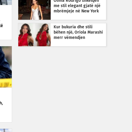
Olivia Rodrigo shkëlqen
me stil elegant gjatë një
mbrëmjeje në New York
ë
të
Kur bukuria dhe stili
bëhen një, Oriola Marashi
merr vëmendjen
h,