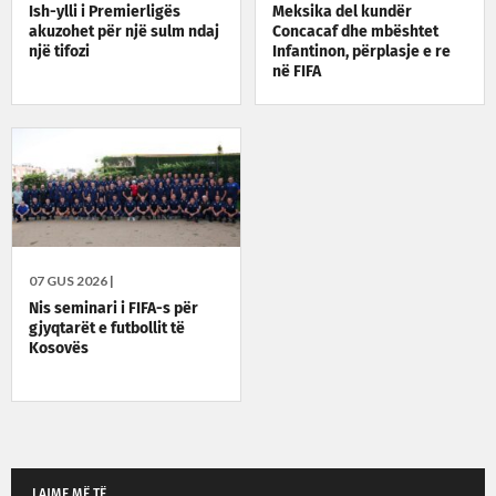
Ish-ylli i Premierligës
Meksika del kundër
akuzohet për një sulm ndaj
Concacaf dhe mbështet
një tifozi
Infantinon, përplasje e re
në FIFA
07 GUS 2026 |
Nis seminari i FIFA-s për
gjyqtarët e futbollit të
Kosovës
LAJME MË TË