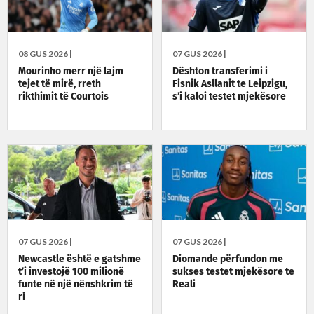
08 GUS 2026 |
07 GUS 2026 |
Mourinho merr një lajm
Dështon transferimi i
tejet të mirë, rreth
Fisnik Asllanit te Leipzigu,
rikthimit të Courtois
s’i kaloi testet mjekësore
07 GUS 2026 |
07 GUS 2026 |
Newcastle është e gatshme
Diomande përfundon me
t’i investojë 100 milionë
sukses testet mjekësore te
funte në një nënshkrim të
Reali
ri