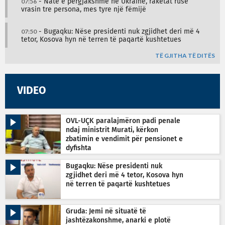
07:56
- Natë e përgjakshme në Ukrainë, raketat ruse
vrasin tre persona, mes tyre një fëmijë
07:50
- Bugaqku: Nëse presidenti nuk zgjidhet deri më 4
tetor, Kosova hyn në terren të paqartë kushtetues
TË GJITHA TË DITËS
VIDEO
OVL-UÇK paralajmëron padi penale
ndaj ministrit Murati, kërkon
zbatimin e vendimit për pensionet e
dyfishta
Bugaqku: Nëse presidenti nuk
zgjidhet deri më 4 tetor, Kosova hyn
në terren të paqartë kushtetues
Gruda: Jemi në situatë të
jashtëzakonshme, anarki e plotë