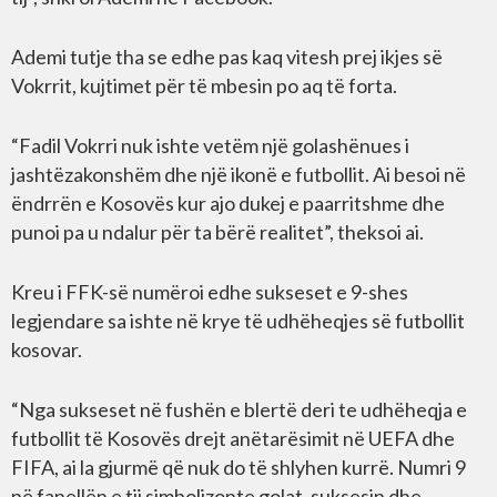
Ademi tutje tha se edhe pas kaq vitesh prej ikjes së
Vokrrit, kujtimet për të mbesin po aq të forta.
“Fadil Vokrri nuk ishte vetëm një golashënues i
jashtëzakonshëm dhe një ikonë e futbollit. Ai besoi në
ëndrrën e Kosovës kur ajo dukej e paarritshme dhe
punoi pa u ndalur për ta bërë realitet”, theksoi ai.
Kreu i FFK-së numëroi edhe sukseset e 9-shes
legjendare sa ishte në krye të udhëheqjes së futbollit
kosovar.
“Nga sukseset në fushën e blertë deri te udhëheqja e
futbollit të Kosovës drejt anëtarësimit në UEFA dhe
FIFA, ai la gjurmë që nuk do të shlyhen kurrë. Numri 9
në fanellën e tij simbolizonte golat, suksesin dhe