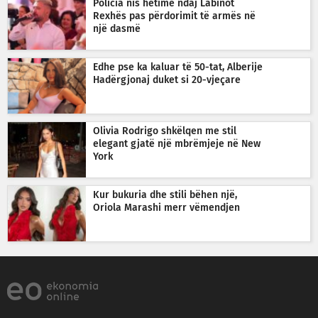
Policia nis hetime ndaj Labinot
Rexhës pas përdorimit të armës në
një dasmë
Edhe pse ka kaluar të 50-tat, Alberije
Hadërgjonaj duket si 20-vjeçare
Olivia Rodrigo shkëlqen me stil
elegant gjatë një mbrëmjeje në New
York
Kur bukuria dhe stili bëhen një,
Oriola Marashi merr vëmendjen