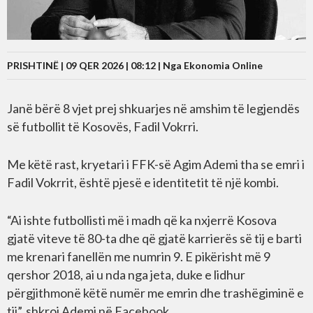
PRISHTINË | 09 QER 2026 | 08:12 |
Nga Ekonomia Online
Janë bërë 8 vjet prej shkuarjes në amshim të legjendës
së futbollit të Kosovës, Fadil Vokrri.
Me këtë rast, kryetari i FFK-së Agim Ademi tha se emri i
Fadil Vokrrit, është pjesë e identitetit të një kombi.
“Ai ishte futbollisti më i madh që ka nxjerrë Kosova
gjatë viteve të 80-ta dhe që gjatë karrierës së tij e barti
me krenari fanellën me numrin 9. E pikërisht më 9
qershor 2018, ai u nda nga jeta, duke e lidhur
përgjithmonë këtë numër me emrin dhe trashëgiminë e
tij”, shkroi Ademi në Facebook.