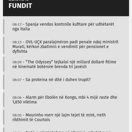
FUNDIT
08:17
- Spanja vendos kontrolle kufitare për udhëtarët
nga Italia
08:15
- OVL-UÇK paralajmëron padi penale ndaj ministrit
Murati, kërkon zbatimin e vendimit për pensionet e
dyfishta
08:09
- “The Odyssey” tejkaloi një miliard dollarë fitime
në kinematë botërore brenda tri javësh
08:07
- Sa proteina në ditë i duhen trupit?
08:06
- Alarm për Ebolën në Kongo, mbi 4 mijë raste dhe
1,850 viktima
08:05
- Mourinho merr një lajm tejet të mirë, rreth
rikthimit të Courtois