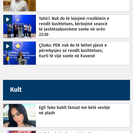
Tahiri: Nuk do të lejojmë rrezikimin e
rendit kushtetues, kërkojmë seancë
të jashtëzakonshme sonte në orën
22:30
Çitaku: PDK nuk do të bëhet pjesë e
përmbysjes së rendit kushtetues,
Kurti të vijë sonte në Kuvend
Kult
Egli Tako habit fansat me këtë veshje
në plazh