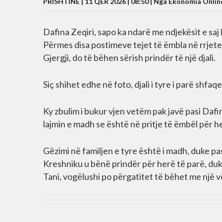
PRISHTINË | 11 QER 2026 | 08:50 |
Nga Ekonomia Onlin
Dafina Zeqiri, sapo ka ndarë me ndjekësit e saj 
Përmes disa postimeve tejet të ëmbla në rrjetet 
Gjergji, do të bëhen sërish prindër të një djali.
Siç shihet edhe në foto, djali i tyre i parë shfa
Ky zbulim i bukur vjen vetëm pak javë pasi Dafi
lajmin e madh se është në pritje të ëmbël për h
Gëzimi në familjen e tyre është i madh, duke pa
Kreshniku u bënë prindër për herë të parë, duk
Tani, vogëlushi po përgatitet të bëhet me një v