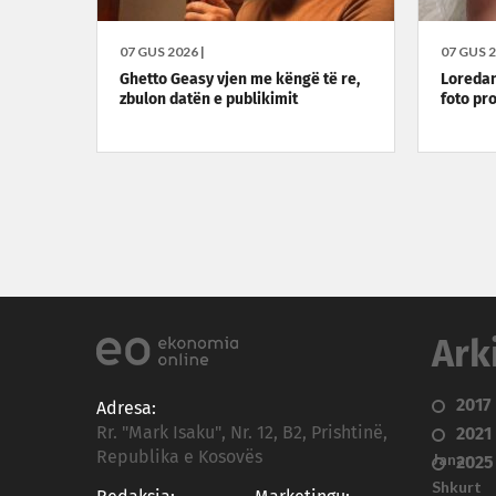
07 GUS 2026 |
07 GUS 2
Ghetto Geasy vjen me këngë të re,
Loredana
zbulon datën e publikimit
foto pr
Ark
2017
Adresa:
Rr. "Mark Isaku", Nr. 12, B2, Prishtinë,
2021
Republika e Kosovës
Janar
2025
Shkurt