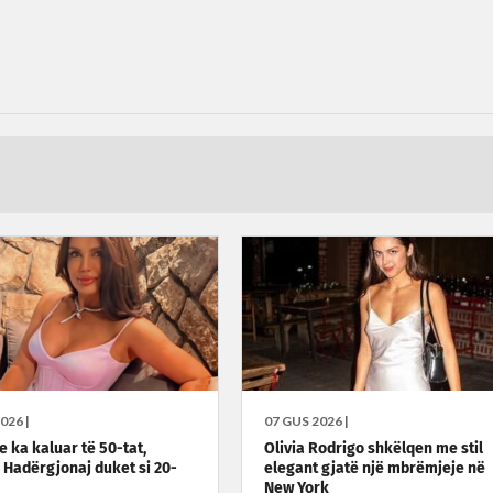
026 |
07 GUS 2026 |
e ka kaluar të 50-tat,
Olivia Rodrigo shkëlqen me stil
e Hadërgjonaj duket si 20-
elegant gjatë një mbrëmjeje në
New York