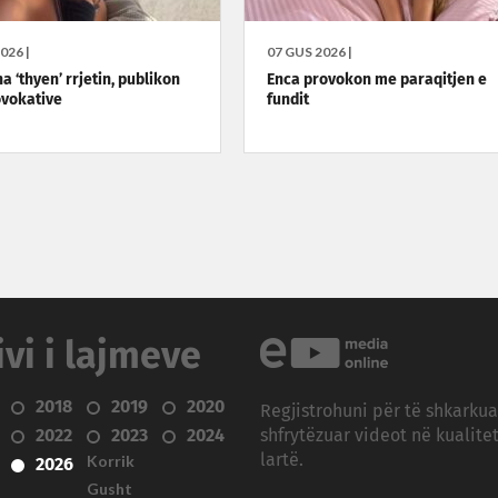
026 |
07 GUS 2026 |
 ‘thyen’ rrjetin, publikon
Enca provokon me paraqitjen e
ovokative
fundit
ivi i lajmeve
2018
2019
2020
Regjistrohuni për të shkarku
2022
2023
2024
shfrytëzuar videot në kualitet
Korrik
lartë.
2026
Gusht