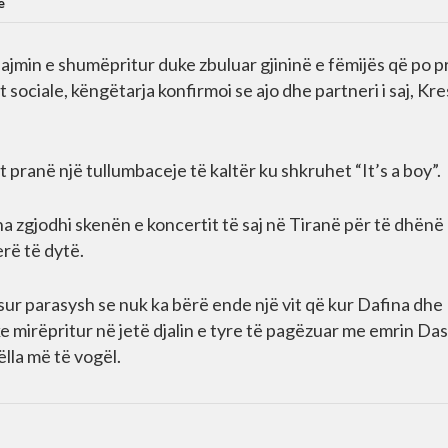
e
lajmin e shumëpritur duke zbuluar gjininë e fëmijës që po p
sociale, këngëtarja konfirmoi se ajo dhe partneri i saj, Kr
qet pranë një tullumbaceje të kaltër ku shkruhet “It’s a boy”.
na zgjodhi skenën e koncertit të saj në Tiranë për të dhënë
erë të dytë.
sur parasysh se nuk ka bërë ende një vit që kur Dafina dhe
e mirëpritur në jetë djalin e tyre të pagëzuar me emrin Da
ëlla më të vogël.