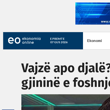
E PREMTE
Ekonomi
07 GUS 2026
Vajzë apo djalë
gjininë e foshnj