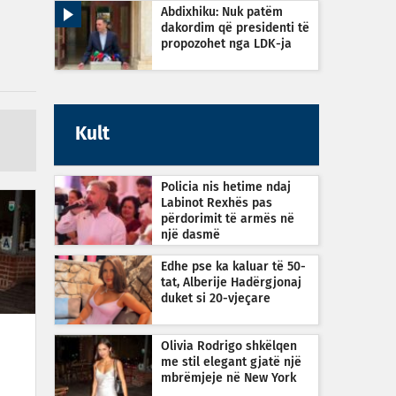
Abdixhiku: Nuk patëm
dakordim që presidenti të
propozohet nga LDK-ja
Kult
Policia nis hetime ndaj
Labinot Rexhës pas
përdorimit të armës në
një dasmë
Edhe pse ka kaluar të 50-
tat, Alberije Hadërgjonaj
duket si 20-vjeçare
Olivia Rodrigo shkëlqen
me stil elegant gjatë një
mbrëmjeje në New York