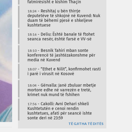
fatmirësisht e kishim Thaçin
18:24
- Reshitaj u bën thirrje
deputetëve të shkojnë në Kuvend: Nuk
duam të bëhemi pjesë e shkeljeve
kushtetuese
18:16
- Deliu: Është banale të ftohet
seanca nesër, është farsë e VV-së
18:10
- Besnik Tahiri mban sonte
konferencë të jashtëzakonshme për
media në Kuvend
18:07
- “Ethet e Nilit”, konfirmohet rasti
i parë i virusit në Kosovë
18:04
- Gërvalla: Janë zbuluar mbetje
mortore edhe në varrezën e tretë,
krimet nuk mund të fshihen
17:56
- Cakolli: Avni Dehari shkeli
Kushtetutën e cenoi rendin
kushtetues, afati për seancë ishte
sonte deri në 23:59
TË GJITHA TË DITËS