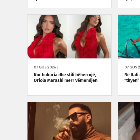
07 GUS 2026 |
07 GUS 2
Kur bukuria dhe stili bëhen një,
Në Ital
Oriola Marashi merr vëmendjen
“thyen”