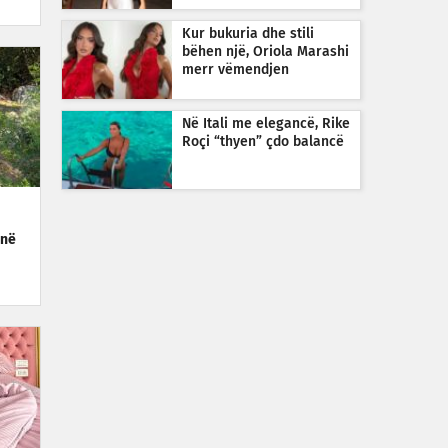
Kur bukuria dhe stili
bëhen një, Oriola Marashi
merr vëmendjen
Në Itali me elegancë, Rike
Roçi “thyen” çdo balancë
 në