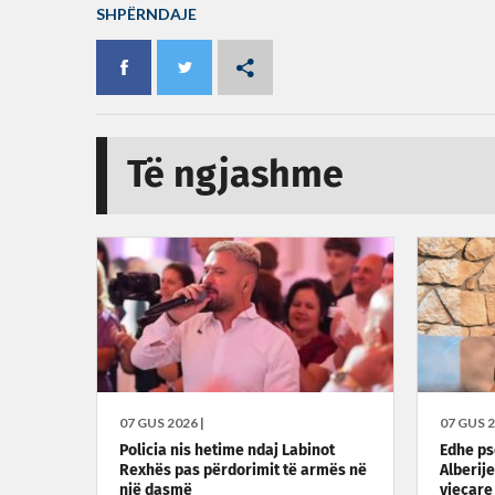
SHPËRNDAJE
Të ngjashme
07 GUS 2026 |
07 GUS 2
Policia nis hetime ndaj Labinot
Edhe ps
Rexhës pas përdorimit të armës në
Alberij
një dasmë
vjeçare