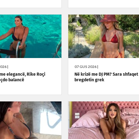
026 |
07 GUS 2026 |
i me elegancë, Rike Roçi
Në krizë me DJ PM? Sara shfaqet
 çdo balancë
bregdetin grek