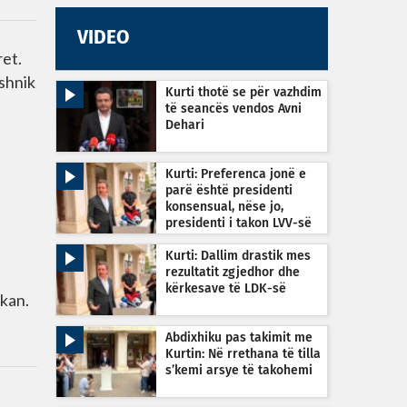
VIDEO
ret.
eshnik
Kurti thotë se për vazhdim
të seancës vendos Avni
Dehari
Kurti: Preferenca jonë e
parë është presidenti
konsensual, nëse jo,
presidenti i takon LVV-së
Kurti: Dallim drastik mes
rezultatit zgjedhor dhe
kërkesave të LDK-së
skan.
Abdixhiku pas takimit me
Kurtin: Në rrethana të tilla
s’kemi arsye të takohemi