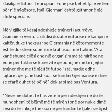
klasikja e futbollit europian. Edhe pse bëhet fjalë vetëm
për një miqësore, Itali-Gjermani është gjithmonë një
sfidë speciale.
Në vigjilie të kësaj ndeshjeje trajneri i axurrëve,
Giampiero Ventura uli disi dozat e euforisë në kampin e
kaltër, duke theksuar se Gjermania në këto momente
është dukshëm superiore krahasuar me Italinë. “Ata
kanë shumë cilësi dhe një organizim më të mirë se ne
edhe për faktin se kanë vite që punojnë me të njëjtin
trajner dhe me të njëjtët futbollistë, madje edhe
lojtarët që i janë bashkuar sëfundmi Gjermanisë e dinë
se cfarë duhet të bëjnë”, deklaroi më pas Ventura.
“Nëse më duhet të flas vetëm për ndeshjen ne do të
mundohemi të bëjmë më të mirën tonë por nuk e dimë
sesi do të shkojë theksoi në përfundim të fjalës së tij ish