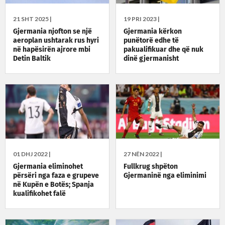
21 SHT 2025 |
19 PRI 2023 |
Gjermania njofton se një
Gjermania kërkon
aeroplan ushtarak rus hyri
punëtorë edhe të
në hapësirën ajrore mbi
pakualifikuar dhe që nuk
Detin Baltik
dinë gjermanisht
01 DHJ 2022 |
27 NËN 2022 |
Gjermania eliminohet
Fullkrug shpëton
përsëri nga faza e grupeve
Gjermaninë nga eliminimi
në Kupën e Botës; Spanja
kualifikohet falë
goldallimit