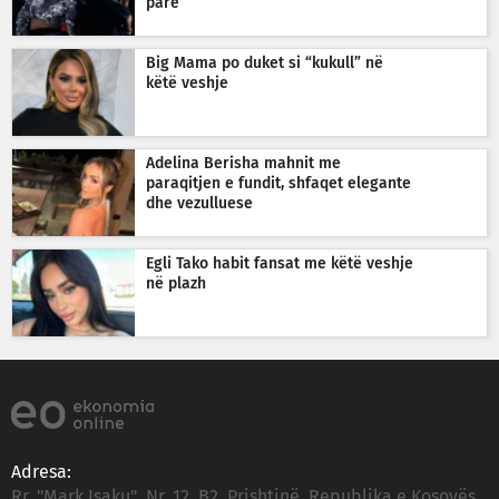
parë
Big Mama po duket si “kukull” në
këtë veshje
Adelina Berisha mahnit me
paraqitjen e fundit, shfaqet elegante
dhe vezulluese
Egli Tako habit fansat me këtë veshje
në plazh
Adresa:
Rr. "Mark Isaku", Nr. 12, B2, Prishtinë, Republika e Kosovës