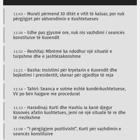
11:43
- Murati përmend 30 ditët e vitit të kaluar, por nuk
përgjigjet për aktvendimin e Kushtetueses
11:34
- Edhe pas gjysmë ore, nuk nis vazhdimi i seancës
konstituive të Kuvendit
11:32
- Reshitaj: Mbrëmë ka ndodhur një situatë e
turpshme dhe e jashtëzakonshme
11:21
- Basha: Insistimi për kryetarin e Kuvendit dhe
bojkotimi i presidentit, skenar për zgjedhje të reja
11:16
- Tahiri: Seanca e sotme është kundërkushtetuese,
VV po bën hajgare me procedurat
11:13
- Haradinaj: Kurti dhe Haxhiu ia kanë djegur
Kosovës afatin kushtetues, jemi në një situatë të re dhe
të rrezikshme
11:08
- “I përgjigjem pozitivisht”, Kurti për vazhdimin e
seancës konstituive