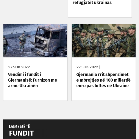
refugjatët ukrainas
27 SHK 2022 |
27 SHK 2022 |
Vendimi i fundit i
Gjermania rrit shpenzimet
Gjermanisë: Furnizon me
e mbrojtjes në 100 miliardë
armë Ukrainën
euro pas luftës në Ukrainë
LAJME MË TË
FUNDIT