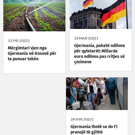
25 MAR 2022 |
12 PRI 2022 |
Gjermania, paketë ndihme
Mërgimtari vjen nga
për qytetarët: Miliarda
Gjermania në Kosovë për
euro ndihma pas rritjes së
ta punuar tokën
çmimeve
28 SHK 2022 |
Gjermania thotë se do t’i
pranojë të gjithë