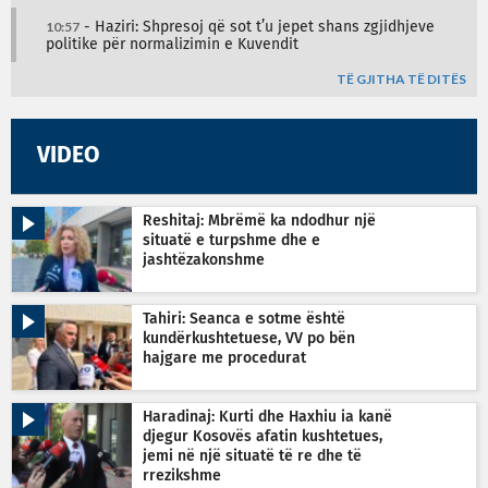
10:57
- Haziri: Shpresoj që sot t’u jepet shans zgjidhjeve
politike për normalizimin e Kuvendit
TË GJITHA TË DITËS
VIDEO
Reshitaj: Mbrëmë ka ndodhur një
situatë e turpshme dhe e
jashtëzakonshme
Tahiri: Seanca e sotme është
kundërkushtetuese, VV po bën
hajgare me procedurat
Haradinaj: Kurti dhe Haxhiu ia kanë
djegur Kosovës afatin kushtetues,
jemi në një situatë të re dhe të
rrezikshme