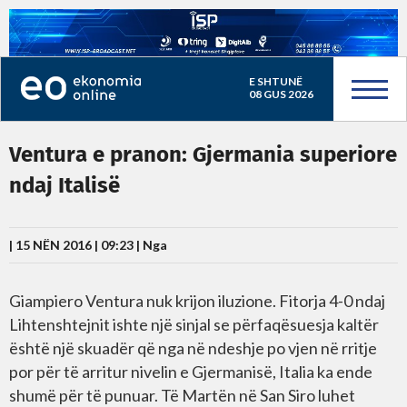
E SHTUNË
08 GUS 2026
Ventura e pranon: Gjermania superiore
ndaj Italisë
| 15 NËN 2016 | 09:23 |
Nga
Giampiero Ventura nuk krijon iluzione. Fitorja 4-0 ndaj
Lihtenshtejnit ishte një sinjal se përfaqësuesja kaltër
është një skuadër që nga në ndeshje po vjen në rritje
por për të arritur nivelin e Gjermanisë, Italia ka ende
shumë për të punuar. Të Martën në San Siro luhet