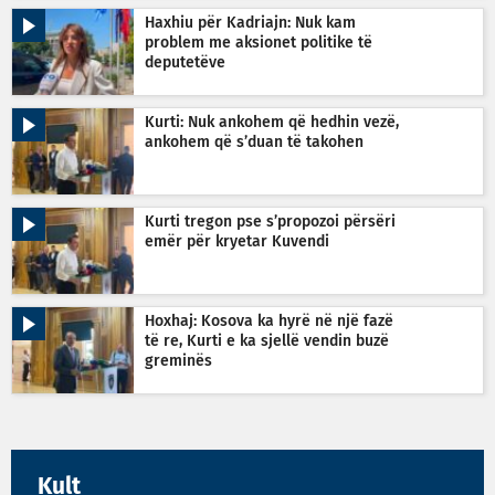
Haxhiu për Kadriajn: Nuk kam
problem me aksionet politike të
deputetëve
Kurti: Nuk ankohem që hedhin vezë,
ankohem që s’duan të takohen
Kurti tregon pse s’propozoi përsëri
emër për kryetar Kuvendi
Hoxhaj: Kosova ka hyrë në një fazë
të re, Kurti e ka sjellë vendin buzë
greminës
Kult