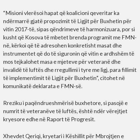
“Misioni vlerësoi hapat që koalicioni qeveritar ka
ndërmarrë gjatë propozimit të Ligjit për Buxhetin për
vitin 2017-të, sipas qëndrimeve të harmonizuara, por si
kusht që Kosova të mbetet brenda programit me FMN-
në, kërkoi që të adresohen konkretisht masat dhe
instrumentet që do të siguronin që vitin e ardhshëm të
mos tejkalohet masa e mjeteve për veteranë dhe
invalidë të luftës dhe rregullimi i tyre me ligj, para fillimit
të implementimit të Ligjit për Buxhetin”, citohet në
komunikatë deklarata e FMN-së.
Rreziku i paqëndrueshmërisë buxhetore, si pasojë e
numrit të veteranëve të luftës, është ndër vërejtjet
kryesore edhe në Raport të Progresit.
Xhevdet Qeriqi, kryetari i Këshillit për Mbrojtjen e