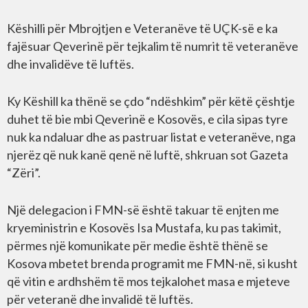
Këshilli për Mbrojtjen e Veteranëve të UÇK-së e ka
fajësuar Qeverinë për tejkalim të numrit të veteranëve
dhe invalidëve të luftës.
Ky Këshill ka thënë se çdo “ndëshkim” për këtë çështje
duhet të bie mbi Qeverinë e Kosovës, e cila sipas tyre
nuk ka ndaluar dhe as pastruar listat e veteranëve, nga
njerëz që nuk kanë qenë në luftë, shkruan sot Gazeta
“Zëri”.
Një delegacion i FMN-së është takuar të enjten me
kryeministrin e Kosovës Isa Mustafa, ku pas takimit,
përmes një komunikate për medie është thënë se
Kosova mbetet brenda programit me FMN-në, si kusht
që vitin e ardhshëm të mos tejkalohet masa e mjeteve
për veteranë dhe invalidë të luftës.