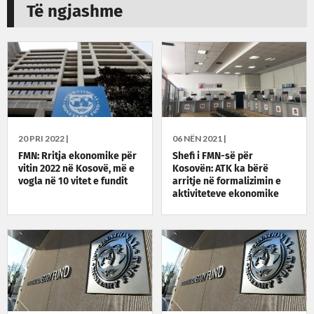
Të ngjashme
20 PRI 2022 |
06 NËN 2021 |
FMN: Rritja ekonomike për
Shefi i FMN-së për
vitin 2022 në Kosovë, më e
Kosovën: ATK ka bërë
vogla në 10 vitet e fundit
arritje në formalizimin e
aktiviteteve ekonomike