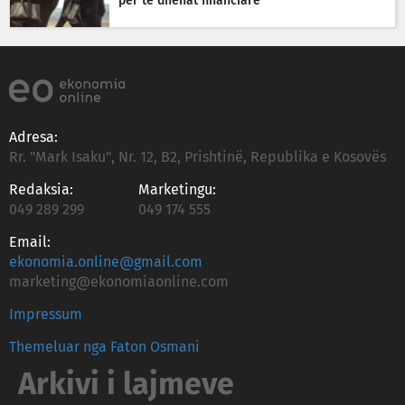
për të dhënat financiare
Adresa:
Rr. "Mark Isaku", Nr. 12, B2, Prishtinë, Republika e Kosovës
Redaksia:
Marketingu:
049 289 299
049 174 555
Email:
ekonomia.online@gmail.com
marketing@ekonomiaonline.com
Impressum
Themeluar nga Faton Osmani
Arkivi i lajmeve