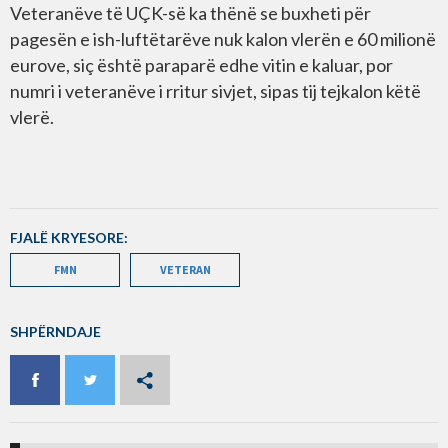
Veteranëve të UÇK-së ka thënë se buxheti për
pagesën e ish-luftëtarëve nuk kalon vlerën e 60 milionë
eurove, siç është paraparë edhe vitin e kaluar, por
numri i veteranëve i rritur sivjet, sipas tij tejkalon këtë
vlerë.
FJALË KRYESORE:
FMN
VETERAN
SHPËRNDAJE