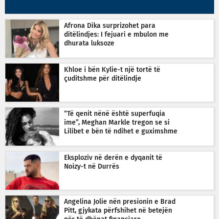
Afrona Dika surprizohet para
ditëlindjes: I fejuari e mbulon me
dhurata luksoze
Khloe i bën Kylie-t një tortë të
çuditshme për ditëlindje
“Të qenit nënë është superfuqia
ime”, Meghan Markle tregon se si
Lilibet e bën të ndihet e guximshme
Eksploziv në derën e dyqanit të
Noizy-t në Durrës
Angelina Jolie nën presionin e Brad
Pitt, gjykata përfshihet në betejën