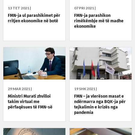
13 TET 2021 |
07 PRI 2021 |
FMN-ja ul parashikimet për
FMN-ja parashikon
rritjen ekonomike në botë
rimëkëmbje më të madhe
ekonomike
29 MAR 2021 |
19 SHK 2021 |
Ministri Murati zhvilloi
FMN – ja vlerëson masat e
takim virtual me
ndërmarra nga BQK-ja për
përfaqësues të FMN-së
tejkalimin e krizës nga
pandemia