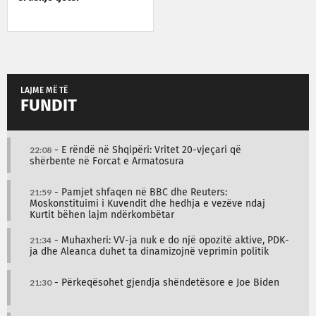
LAJME MË TË
FUNDIT
22:08
- E rëndë në Shqipëri: Vritet 20-vjeçari që
shërbente në Forcat e Armatosura
21:59
- Pamjet shfaqen në BBC dhe Reuters:
Moskonstituimi i Kuvendit dhe hedhja e vezëve ndaj
Kurtit bëhen lajm ndërkombëtar
21:34
- Muhaxheri: VV-ja nuk e do një opozitë aktive, PDK-
ja dhe Aleanca duhet ta dinamizojnë veprimin politik
21:30
- Përkeqësohet gjendja shëndetësore e Joe Biden