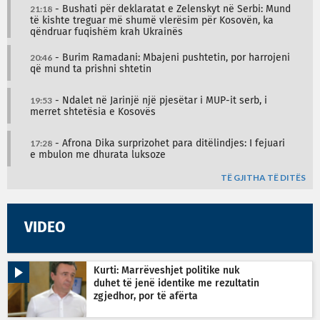
21:18
- Bushati për deklaratat e Zelenskyt në Serbi: Mund
të kishte treguar më shumë vlerësim për Kosovën, ka
qëndruar fuqishëm krah Ukrainës
20:46
- Burim Ramadani: Mbajeni pushtetin, por harrojeni
që mund ta prishni shtetin
19:53
- Ndalet në Jarinjë një pjesëtar i MUP-it serb, i
merret shtetësia e Kosovës
17:28
- Afrona Dika surprizohet para ditëlindjes: I fejuari
e mbulon me dhurata luksoze
TË GJITHA TË DITËS
VIDEO
Kurti: Marrëveshjet politike nuk
duhet të jenë identike me rezultatin
zgjedhor, por të afërta