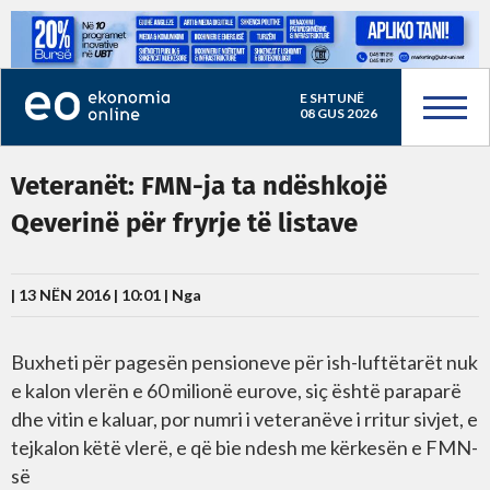
E SHTUNË
08 GUS 2026
Veteranët: FMN-ja ta ndëshkojë
Qeverinë për fryrje të listave
| 13 NËN 2016 | 10:01 |
Nga
Buxheti për pagesën pensioneve për ish-luftëtarët nuk
e kalon vlerën e 60 milionë eurove, siç është paraparë
dhe vitin e kaluar, por numri i veteranëve i rritur sivjet, e
tejkalon këtë vlerë, e që bie ndesh me kërkesën e FMN-
së