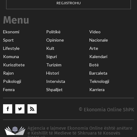
REGJISTROHU
Menu
Ekonomi
Politikë
Video
Sport
Opinione
Nacionale
Lifestyle
Kult
Arte
Komuna
Siguri
Kalendari
Kuriozitete
Turizëm
Botë
Rajon
Histori
Barcaleta
Psikologji
Intervista
Teknologji
Femra
Shpalljet
Karriera
© Ekonomia Online ShPK
Agjencia e lajmeve Ekonomia Online është anëtare
e Këshillit të Medieve të Shkruara të Kosovës