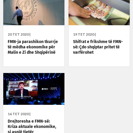
20 TET 2020 |
19 TET 2020 |
FMN-ja parashikon tkurrje
Shifrat e frikshme të FMN-
të mëdha ekonomike për
së: Çdo shqiptar pritet të
Malin e Zi dhe Shqipërinë
varfërohet
16 TET 2020 |
Drejtoresha e FMN-së:
Kriza aktuale ekonomike,
si asnjë tjetër