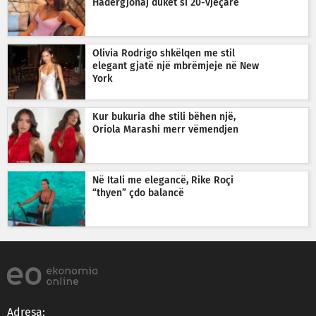
Hadërgjonaj duket si 20-vjeçare
Olivia Rodrigo shkëlqen me stil
elegant gjatë një mbrëmjeje në New
York
Kur bukuria dhe stili bëhen një,
Oriola Marashi merr vëmendjen
Në Itali me elegancë, Rike Roçi
“thyen” çdo balancë
Adresa: