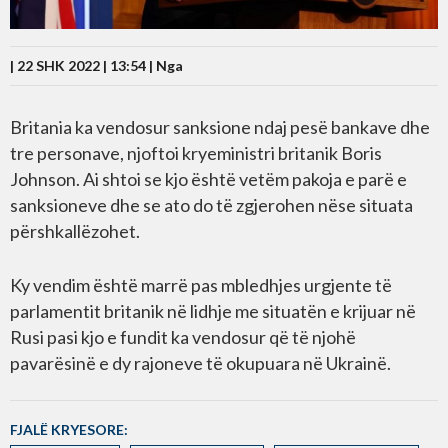
| 22 SHK 2022 | 13:54 |
Nga
Britania ka vendosur sanksione ndaj pesë bankave dhe
tre personave, njoftoi kryeministri britanik Boris
Johnson. Ai shtoi se kjo është vetëm pakoja e parë e
sanksioneve dhe se ato do të zgjerohen nëse situata
përshkallëzohet.
Ky vendim është marrë pas mbledhjes urgjente të
parlamentit britanik në lidhje me situatën e krijuar në
Rusi pasi kjo e fundit ka vendosur që të njohë
pavarësinë e dy rajoneve të okupuara në Ukrainë.
FJALË KRYESORE: