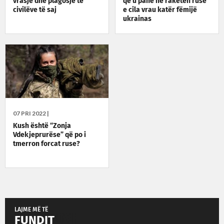
vrasje dhe plagosje të
që u panë në raketën ruse
civilëve të saj
e cila vrau katër fëmijë
ukrainas
07 PRI 2022 |
Kush është “Zonja
Vdekjeprurëse” që po i
tmerron forcat ruse?
LAJME MË TË
FUNDIT