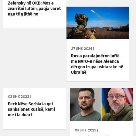
Zelensky në OKB: Mos e
zvarritni luftën, paqja varet
nga të gjithë ne
27 SHK 2024 |
Rusia paralajmëron luftë
me NATO-n nëse Aleanca
dërgon trupa ushtarake në
Ukrainë
03 SHK 2023 |
Peci: Nëse Serbia ia qet
sanksionet Rusisë, kemi
me i la duart
04 SHT 2023 |