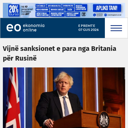
E PREMTE
07 GUS 2026
Vijnë sanksionet e para nga Britania
për Rusinë