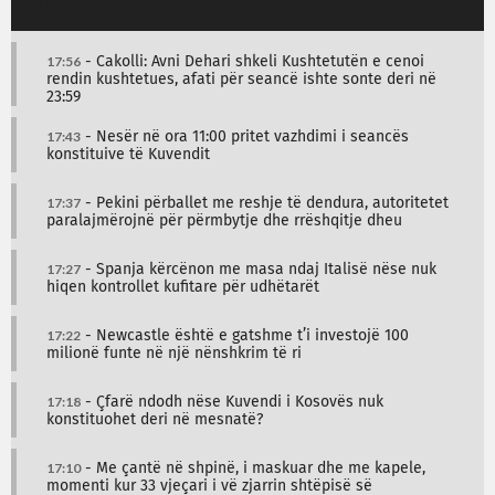
17:56
- Cakolli: Avni Dehari shkeli Kushtetutën e cenoi
rendin kushtetues, afati për seancë ishte sonte deri në
23:59
17:43
- Nesër në ora 11:00 pritet vazhdimi i seancës
konstituive të Kuvendit
17:37
- Pekini përballet me reshje të dendura, autoritetet
paralajmërojnë për përmbytje dhe rrëshqitje dheu
17:27
- Spanja kërcënon me masa ndaj Italisë nëse nuk
hiqen kontrollet kufitare për udhëtarët
17:22
- Newcastle është e gatshme t’i investojë 100
milionë funte në një nënshkrim të ri
17:18
- Çfarë ndodh nëse Kuvendi i Kosovës nuk
konstituohet deri në mesnatë?
17:10
- Me çantë në shpinë, i maskuar dhe me kapele,
momenti kur 33 vjeçari i vë zjarrin shtëpisë së