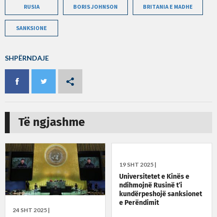
RUSIA
BORIS JOHNSON
BRITANIA E MADHE
SANKSIONE
SHPËRNDAJE
Të ngjashme
19 SHT 2025 |
Universitetet e Kinës e
ndihmojnë Rusinë t’i
kundërpeshojë sanksionet
e Perëndimit
24 SHT 2025 |