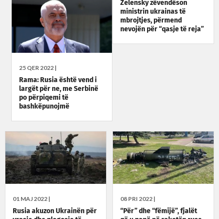
Zelensky zëvendëson
ministrin ukrainas të
mbrojtjes, përmend
nevojën për “qasje të reja”
25 QER 2022 |
Rama: Rusia është vend i
largët për ne, me Serbinë
po përpiqemi të
bashkëpunojmë
01 MAJ 2022 |
08 PRI 2022 |
Rusia akuzon Ukrainën për
“Për” dhe “fëmijë”, fjalët