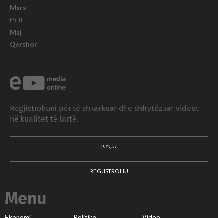
Mars
Prill
Maj
Qershor
Regjistrohuni për të shkarkuar dhe shfrytëzuar videot
në kualitet të lartë.
KYÇU
REGJISTROHU
Menu
Ekonomi
Politikë
Video