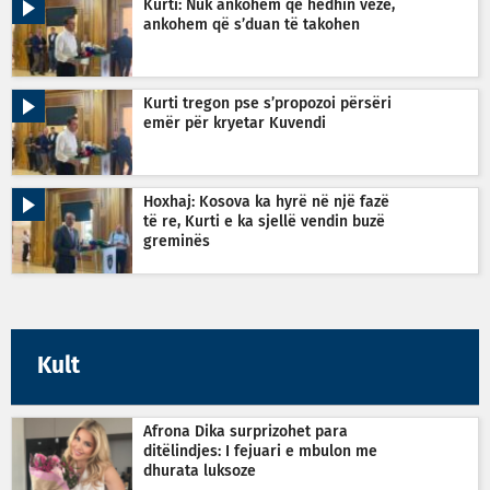
Kurti: Nuk ankohem që hedhin vezë,
ankohem që s’duan të takohen
Kurti tregon pse s’propozoi përsëri
emër për kryetar Kuvendi
Hoxhaj: Kosova ka hyrë në një fazë
të re, Kurti e ka sjellë vendin buzë
greminës
Kult
Afrona Dika surprizohet para
ditëlindjes: I fejuari e mbulon me
dhurata luksoze