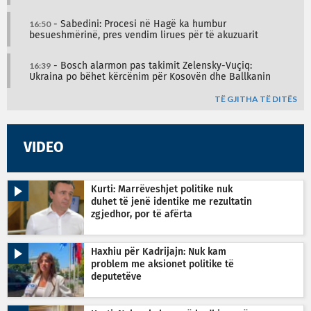
16:50
- Sabedini: Procesi në Hagë ka humbur
besueshmërinë, pres vendim lirues për të akuzuarit
16:39
- Bosch alarmon pas takimit Zelensky-Vuçiq:
Ukraina po bëhet kërcënim për Kosovën dhe Ballkanin
TË GJITHA TË DITËS
VIDEO
Kurti: Marrëveshjet politike nuk
duhet të jenë identike me rezultatin
zgjedhor, por të afërta
Haxhiu për Kadrijajn: Nuk kam
problem me aksionet politike të
deputetëve