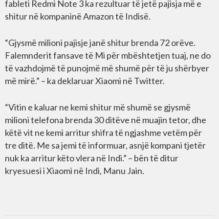
fableti Redmi Note 3 ka rezultuar të jetë pajisja më e
shitur në kompaninë Amazon të Indisë.
“Gjysmë milioni pajisje janë shitur brenda 72 orëve.
Falemnderit fansave të Mi për mbështetjen tuaj, ne do
të vazhdojmë të punojmë më shumë për të ju shërbyer
më mirë.” – ka deklaruar Xiaomi në Twitter.
“Vitin e kaluar ne kemi shitur më shumë se gjysmë
milioni telefona brenda 30 ditëve në muajin tetor, dhe
këtë vit ne kemi arritur shifra të ngjashme vetëm për
tre ditë. Me sa jemi të informuar, asnjë kompani tjetër
nuk ka arritur këto vlera në Indi.” – bën të ditur
kryesuesi i Xiaomi në Indi, Manu Jain.