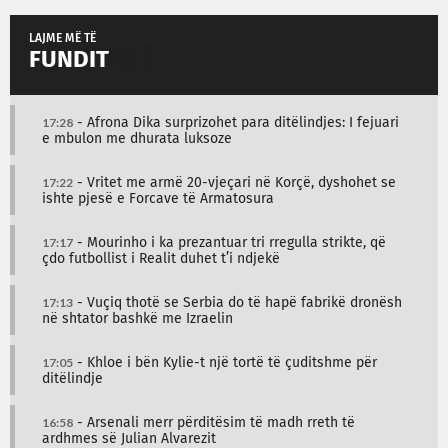
LAJME MË TË
FUNDIT
17:28
- Afrona Dika surprizohet para ditëlindjes: I fejuari
e mbulon me dhurata luksoze
17:22
- Vritet me armë 20-vjeçari në Korçë, dyshohet se
ishte pjesë e Forcave të Armatosura
17:17
- Mourinho i ka prezantuar tri rregulla strikte, që
çdo futbollist i Realit duhet t’i ndjekë
17:13
- Vuçiq thotë se Serbia do të hapë fabrikë dronësh
në shtator bashkë me Izraelin
17:05
- Khloe i bën Kylie-t një tortë të çuditshme për
ditëlindje
16:58
- Arsenali merr përditësim të madh rreth të
ardhmes së Julian Alvarezit