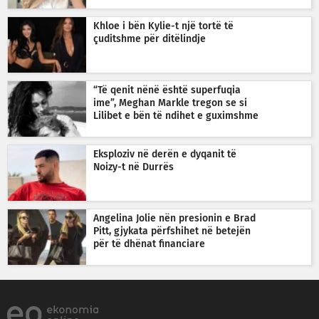
Khloe i bën Kylie-t një tortë të
çuditshme për ditëlindje
“Të qenit nënë është superfuqia
ime”, Meghan Markle tregon se si
Lilibet e bën të ndihet e guximshme
Eksploziv në derën e dyqanit të
Noizy-t në Durrës
Angelina Jolie nën presionin e Brad
Pitt, gjykata përfshihet në betejën
për të dhënat financiare