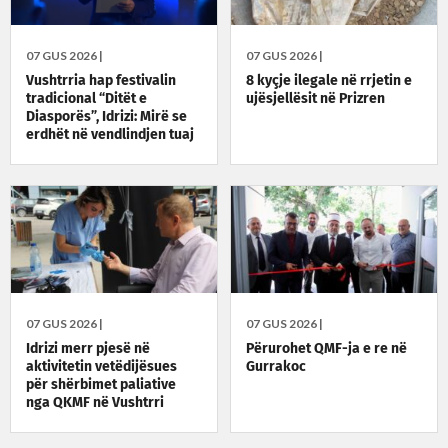
07 GUS 2026 |
07 GUS 2026 |
Vushtrria hap festivalin
8 kyçje ilegale në rrjetin e
tradicional “Ditët e
ujësjellësit në Prizren
Diasporës”, Idrizi: Mirë se
erdhët në vendlindjen tuaj
07 GUS 2026 |
07 GUS 2026 |
Idrizi merr pjesë në
Përurohet QMF-ja e re në
aktivitetin vetëdijësues
Gurrakoc
për shërbimet paliative
nga QKMF në Vushtrri