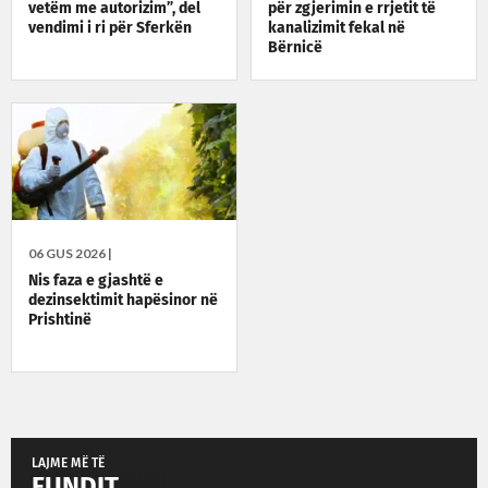
vetëm me autorizim”, del
për zgjerimin e rrjetit të
vendimi i ri për Sferkën
kanalizimit fekal në
Bërnicë
06 GUS 2026 |
Nis faza e gjashtë e
dezinsektimit hapësinor në
Prishtinë
LAJME MË TË
FUNDIT