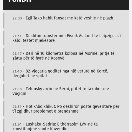
22:00
- Egli Tako habit fansat me këtë veshje në plazh
21:51
- Dështon transferimi i Fisnik Asllanit te Leipzigu, s’i
kaloi testet mjekësore
21:47
- Deri në 10 kilometra kolona në Morinë, pritje të
gjata për të hyrë në Kosovë
21:40
- 82-vjeçarja goditet nga një veturë në Korçë,
dërgohet në spital
21:38
- Zelensky arrin në Serbi, pritet të takohet me
Vuçiqin
21:35
- Hoti-Abdixhikut: Po dëshiron poste qeveritare për
t’i zgjidhur problemet e brendshme
21:24
- Lushaku-Sadriu: E thërrasim LVV-në ta
konstituojmë sonte Kuvendin