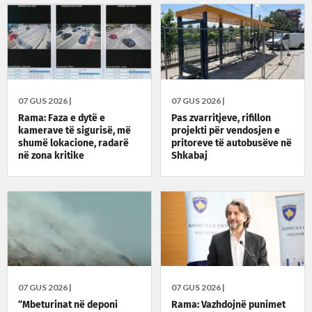
07 GUS 2026 |
07 GUS 2026 |
Rama: Faza e dytë e
Pas zvarritjeve, rifillon
kamerave të sigurisë, më
projekti për vendosjen e
shumë lokacione, radarë
pritoreve të autobusëve në
në zona kritike
Shkabaj
07 GUS 2026 |
07 GUS 2026 |
“Mbeturinat në deponi
Rama: Vazhdojnë punimet