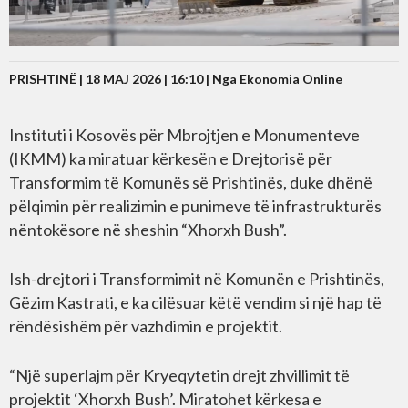
PRISHTINË | 18 MAJ 2026 | 16:10 |
Nga Ekonomia Online
Instituti i Kosovës për Mbrojtjen e Monumenteve
(IKMM) ka miratuar kërkesën e Drejtorisë për
Transformim të Komunës së Prishtinës, duke dhënë
pëlqimin për realizimin e punimeve të infrastrukturës
nëntokësore në sheshin “Xhorxh Bush”.
Ish-drejtori i Transformimit në Komunën e Prishtinës,
Gëzim Kastrati, e ka cilësuar këtë vendim si një hap të
rëndësishëm për vazhdimin e projektit.
“Një superlajm për Kryeqytetin drejt zhvillimit të
projektit ‘Xhorxh Bush’. Miratohet kërkesa e