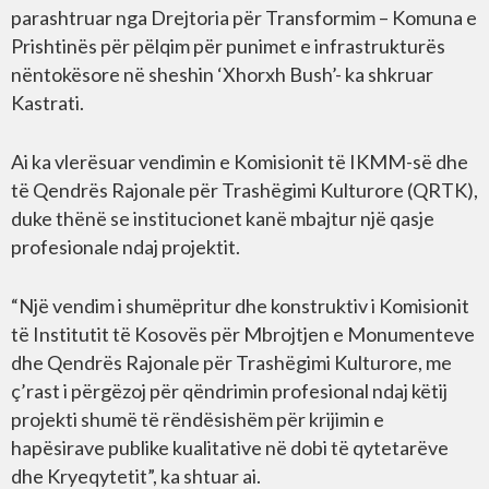
parashtruar nga Drejtoria për Transformim – Komuna e
Prishtinës për pëlqim për punimet e infrastrukturës
nëntokësore në sheshin ‘Xhorxh Bush’- ka shkruar
Kastrati.
Ai ka vlerësuar vendimin e Komisionit të IKMM-së dhe
të Qendrës Rajonale për Trashëgimi Kulturore (QRTK),
duke thënë se institucionet kanë mbajtur një qasje
profesionale ndaj projektit.
“Një vendim i shumëpritur dhe konstruktiv i Komisionit
të Institutit të Kosovës për Mbrojtjen e Monumenteve
dhe Qendrës Rajonale për Trashëgimi Kulturore, me
ç’rast i përgëzoj për qëndrimin profesional ndaj këtij
projekti shumë të rëndësishëm për krijimin e
hapësirave publike kualitative në dobi të qytetarëve
dhe Kryeqytetit”, ka shtuar ai.