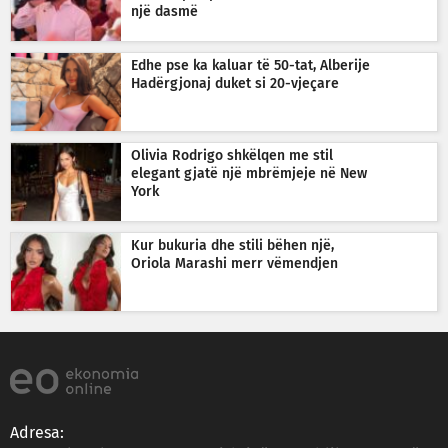
një dasmë
Edhe pse ka kaluar të 50-tat, Alberije
Hadërgjonaj duket si 20-vjeçare
Olivia Rodrigo shkëlqen me stil
elegant gjatë një mbrëmjeje në New
York
Kur bukuria dhe stili bëhen një,
Oriola Marashi merr vëmendjen
Adresa: