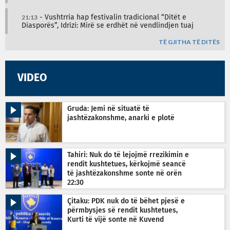
21:13
- Vushtrria hap festivalin tradicional “Ditët e
Diasporës”, Idrizi: Mirë se erdhët në vendlindjen tuaj
TË GJITHA TË DITËS
VIDEO
Gruda: Jemi në situatë të
jashtëzakonshme, anarki e plotë
Tahiri: Nuk do të lejojmë rrezikimin e
rendit kushtetues, kërkojmë seancë
të jashtëzakonshme sonte në orën
22:30
Çitaku: PDK nuk do të bëhet pjesë e
përmbysjes së rendit kushtetues,
Kurti të vijë sonte në Kuvend