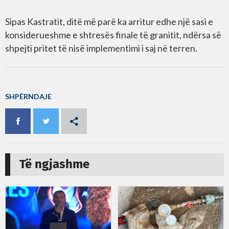
Sipas Kastratit, ditë më parë ka arritur edhe një sasi e
konsiderueshme e shtresës finale të granitit, ndërsa së
shpejti pritet të nisë implementimi i saj në terren.
SHPËRNDAJE
Të ngjashme