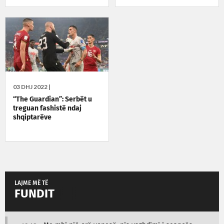
03 DHJ 2022 |
“The Guardian”: Serbët u
treguan fashistë ndaj
shqiptarëve
LAJME MË TË
FUNDIT