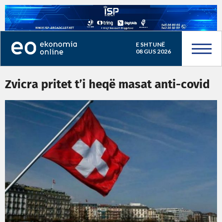
E SHTUNË
08 GUS 2026
Zvicra pritet t’i heqë masat anti-covid