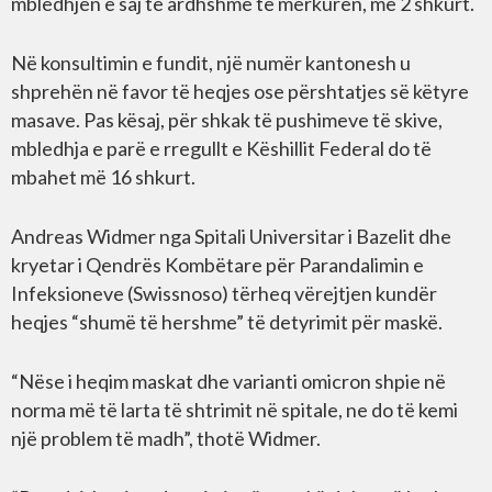
mbledhjen e saj të ardhshme të mërkurën, më 2 shkurt.
Në konsultimin e fundit, një numër kantonesh u
shprehën në favor të heqjes ose përshtatjes së këtyre
masave. Pas kësaj, për shkak të pushimeve të skive,
mbledhja e parë e rregullt e Këshillit Federal do të
mbahet më 16 shkurt.
Andreas Widmer nga Spitali Universitar i Bazelit dhe
kryetar i Qendrës Kombëtare për Parandalimin e
Infeksioneve (Swissnoso) tërheq vërejtjen kundër
heqjes “shumë të hershme” të detyrimit për maskë.
“Nëse i heqim maskat dhe varianti omicron shpie në
norma më të larta të shtrimit në spitale, ne do të kemi
një problem të madh”, thotë Widmer.