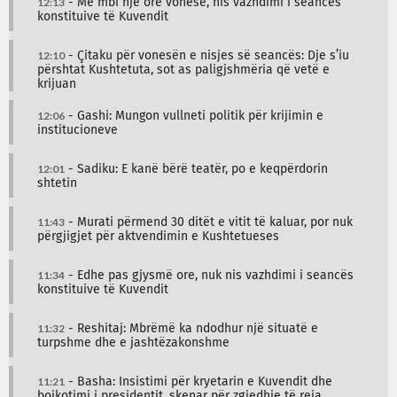
12:13
- Me mbi një orë vonesë, nis vazhdimi i seancës
konstituive të Kuvendit
12:10
- Çitaku për vonesën e nisjes së seancës: Dje s’iu
përshtat Kushtetuta, sot as paligjshmëria që vetë e
krijuan
12:06
- Gashi: Mungon vullneti politik për krijimin e
institucioneve
12:01
- Sadiku: E kanë bërë teatër, po e keqpërdorin
shtetin
11:43
- Murati përmend 30 ditët e vitit të kaluar, por nuk
përgjigjet për aktvendimin e Kushtetueses
11:34
- Edhe pas gjysmë ore, nuk nis vazhdimi i seancës
konstituive të Kuvendit
11:32
- Reshitaj: Mbrëmë ka ndodhur një situatë e
turpshme dhe e jashtëzakonshme
11:21
- Basha: Insistimi për kryetarin e Kuvendit dhe
bojkotimi i presidentit, skenar për zgjedhje të reja