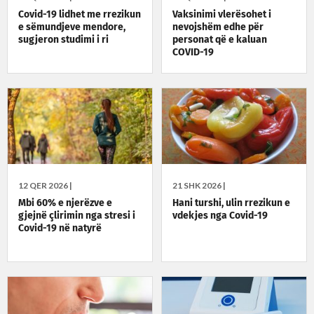
Covid-19 lidhet me rrezikun
Vaksinimi vlerësohet i
e sëmundjeve mendore,
nevojshëm edhe për
sugjeron studimi i ri
personat që e kaluan
COVID-19
12 QER 2026 |
21 SHK 2026 |
Mbi 60% e njerëzve e
Hani turshi, ulin rrezikun e
gjejnë çlirimin nga stresi i
vdekjes nga Covid-19
Covid-19 në natyrë