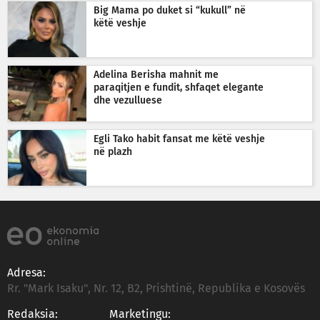
Big Mama po duket si “kukull” në
këtë veshje
Adelina Berisha mahnit me
paraqitjen e fundit, shfaqet elegante
dhe vezulluese
Egli Tako habit fansat me këtë veshje
në plazh
Adresa:
Rr. "Mark Isaku", Nr. 12, B2, Prishtinë, Republika e Kosovës
Redaksia:
Marketingu: