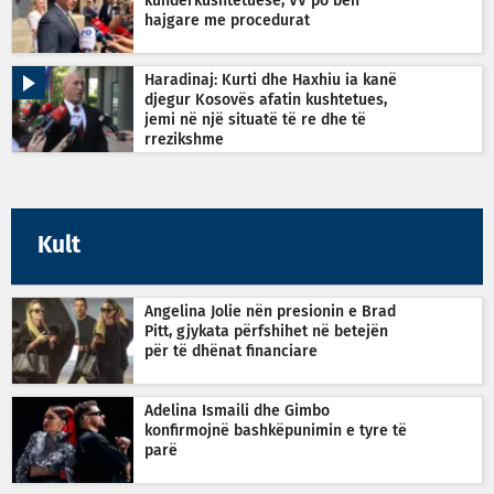
kundërkushtetuese, VV po bën
hajgare me procedurat
Haradinaj: Kurti dhe Haxhiu ia kanë
djegur Kosovës afatin kushtetues,
jemi në një situatë të re dhe të
rrezikshme
Kult
Angelina Jolie nën presionin e Brad
Pitt, gjykata përfshihet në betejën
për të dhënat financiare
Adelina Ismaili dhe Gimbo
konfirmojnë bashkëpunimin e tyre të
parë