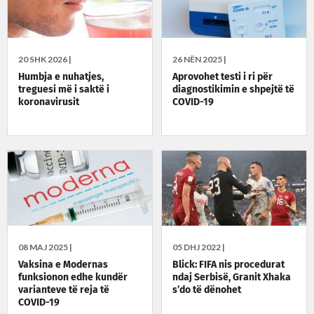
20 SHK 2026 |
26 NËN 2025 |
Humbja e nuhatjes,
Aprovohet testi i ri për
treguesi më i saktë i
diagnostikimin e shpejtë të
koronavirusit
COVID-19
08 MAJ 2025 |
05 DHJ 2022 |
Vaksina e Modernas
Blick: FIFA nis procedurat
funksionon edhe kundër
ndaj Serbisë, Granit Xhaka
varianteve të reja të
s’do të dënohet
COVID-19