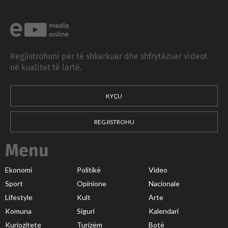
Regjistrohuni për të shkarkuar dhe shfrytëzuar videot
në kualitet të lartë.
KYÇU
REGJISTROHU
Menu
Ekonomi
Politikë
Video
Sport
Opinione
Nacionale
Lifestyle
Kult
Arte
Komuna
Siguri
Kalendari
Kuriozitete
Turizëm
Botë