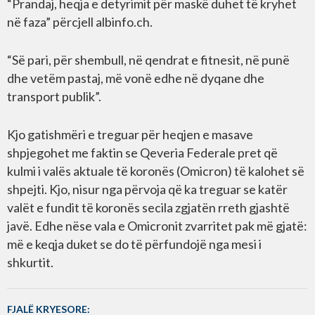
“Prandaj, heqja e detyrimit për maskë duhet të kryhet
në faza” përcjell albinfo.ch.
“Së pari, për shembull, në qendrat e fitnesit, në punë
dhe vetëm pastaj, më vonë edhe në dyqane dhe
transport publik”.
Kjo gatishmëri e treguar për heqjen e masave
shpjegohet me faktin se Qeveria Federale pret që
kulmi i valës aktuale të koronës (Omicron) të kalohet së
shpejti. Kjo, nisur nga përvoja që ka treguar se katër
valët e fundit të koronës secila zgjatën rreth gjashtë
javë. Edhe nëse vala e Omicronit zvarritet pak më gjatë:
më e keqja duket se do të përfundojë nga mesi i
shkurtit.
FJALË KRYESORE: