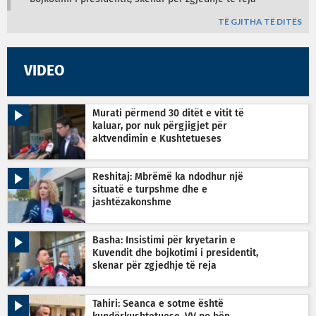
TË GJITHA TË DITËS
VIDEO
Murati përmend 30 ditët e vitit të
kaluar, por nuk përgjigjet për
aktvendimin e Kushtetueses
Reshitaj: Mbrëmë ka ndodhur një
situatë e turpshme dhe e
jashtëzakonshme
Basha: Insistimi për kryetarin e
Kuvendit dhe bojkotimi i presidentit,
skenar për zgjedhje të reja
Tahiri: Seanca e sotme është