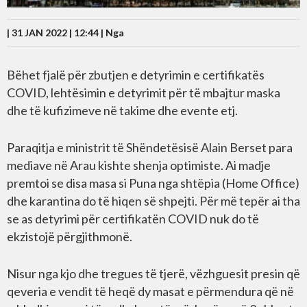
| 31 JAN 2022 | 12:44 |
Nga
Bëhet fjalë për zbutjen e detyrimin e certifikatës
COVID, lehtësimin e detyrimit për të mbajtur maska ​​
dhe të kufizimeve në takime dhe evente etj.
Paraqitja e ministrit të Shëndetësisë Alain Berset para
mediave në Arau kishte shenja optimiste. Ai madje
premtoi se disa masa si Puna nga shtëpia (Home Office)
dhe karantina do të hiqen së shpejti. Për më tepër ai tha
se as detyrimi për certifikatën COVID nuk do të
ekzistojë përgjithmonë.
Nisur nga kjo dhe tregues të tjerë, vëzhguesit presin që
qeveria e vendit të heqë dy masat e përmendura që në