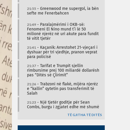
21:55
- Greenwood me supergol, ia bën
sefte me Fenerbahcen
21:49
- Paralajmërimi i OKB-së:
Fenomeni El Nino mund t’i lë 50
milionë njerëz në uri akute para fundit
të vitit tjetër
21:41
- Kaçanik: Arrestohet 21-vjeçari i
dyshuar për tri vjedhje, pranon veprat
para policisë
21:37
- Tarifat e Trumpit sjellin
rimbursime prej 100 miliardë dollarësh
pas “Ditës së Çlirimit”
21:26
- Trabzoni në flakë, mijëra njerëz
e “kallin” qytetin pas transferimit të
Salah
21:23
- Një tjetër goditje për Sean
Combs, burgu i zgjatet edhe më shumë
TË GJITHA TË DITËS