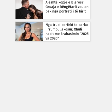
A është kopje e Bleros?
Gruaja e këngëtarit zbulon
pak nga portreti i të birit
Nga trupi perfekt te barku
i rrumbullakosur, Xhuli
habit me krahasimin “2025
vs 2026”