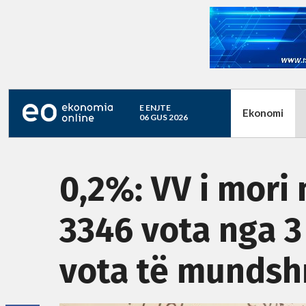
E ENJTE
Ekonomi
06 GUS 2026
0,2%: VV i mori
3346 vota nga 3
vota të munds