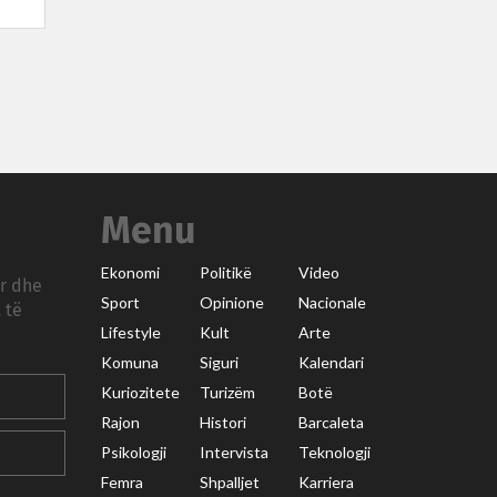
Menu
Ekonomi
Politikë
Video
ar dhe
Sport
Opinione
Nacionale
 të
Lifestyle
Kult
Arte
Komuna
Siguri
Kalendari
Kuriozitete
Turizëm
Botë
Rajon
Histori
Barcaleta
Psikologji
Intervista
Teknologji
Femra
Shpalljet
Karriera