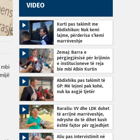
VIDEO
Kurti pas takimit me
Abdixhikun: Nuk kemi
lajme, përderisa s’kemi
marrëveshje
Zemaj: Barra e
përgjegjësisë për krijimin
e institucioneve të reja
a mbi
bie mbi Albin Kurtin
mijë
Abdixhiku pas takimit të
GP: Më lejoni pak kohë,
nuk ka asgjë tjetër
Baraliu: VV dhe LDK duhet
të arrijnë marrëveshje,
ndryshe do të dihet kush
është fajtor për zgjedhjet
e reja
Aliu pas intervistimit në