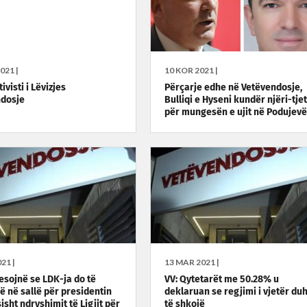
021 |
10 KOR 2021 |
ivisti i Lëvizjes
Përçarje edhe në Vetëvendosje,
ndosje
Bulliqi e Hyseni kundër njëri-tjet
për mungesën e ujit në Podujevë
21 |
13 MAR 2021 |
esojnë se LDK-ja do të
VV: Qytetarët me 50.28% u
ë në sallë për presidentin
deklaruan se regjimi i vjetër du
sht ndryshimit të Ligjit për
të shkojë