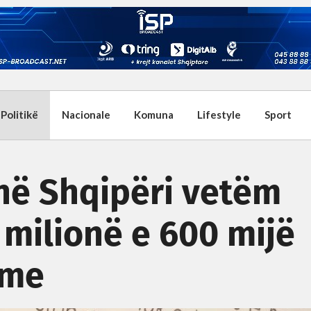
Politikë
Nacionale
Komuna
Lifestyle
Sport
 në Shqipëri vetëm
 milionë e 600 mijë
hme