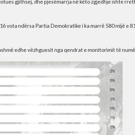
otues gjithsej, dhe pjesëmarrja në këto zgjedhje ishte rret
 216 vota ndërsa Partia Demokratike i ka marrë 580 mijë e 8
tashmë edhe vëzhguesit nga qendrat e monitorimit të numë