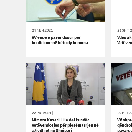
24 NËN 2021 |
21 SHT 2
VV ende e pavendosur për
Vdes akt
koalicione në këto dy komuna
Vetëve
22 PRI 2021 |
02 PRI 20
Mimoza Kusari-Lila del kundër
VV shpr
Vetëvendosjes për pjesëmarrjen në
qëndroj
zgjedhjet në Shqipëri
pavarësi