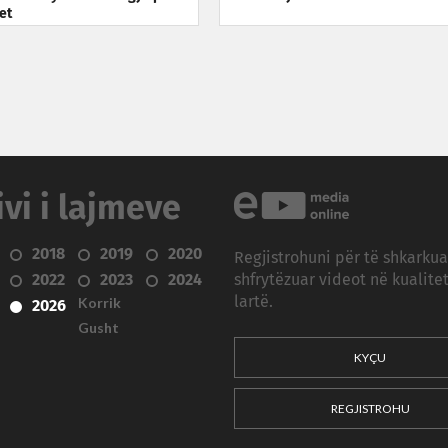
et
ivi i lajmeve
2018
2019
2020
Regjistrohuni për të shkarku
2022
2023
2024
shfrytëzuar videot në kualitet
Korrik
lartë.
2026
Gusht
KYÇU
REGJISTROHU