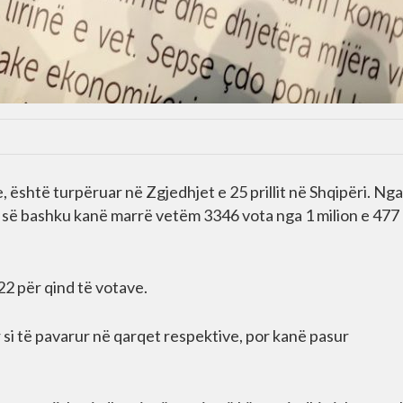
, është turpëruar në Zgjedhjet e 25 prillit në Shqipëri. Ng
 së bashku kanë marrë vetëm 3346 vota nga 1 milion e 477 
22 për qind të votave.
 si të pavarur në qarqet respektive, por kanë pasur