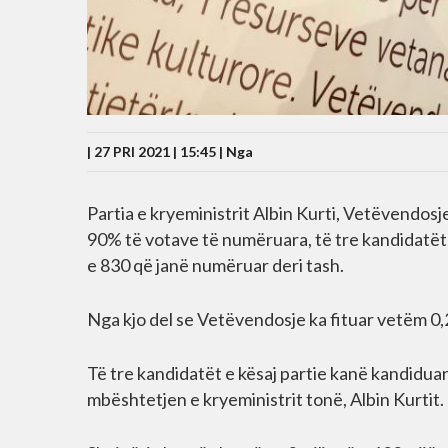
| 27 PRI 2021 | 15:45 |
Nga
Partia e kryeministrit Albin Kurti, Vetëvendosje
90% të votave të numëruara, të tre kandidatët
e 830 që janë numëruar deri tash.
Nga kjo del se Vetëvendosje ka fituar vetëm 0,
Të tre kandidatët e kësaj partie kanë kandiduar
mbështetjen e kryeministrit tonë, Albin Kurtit.