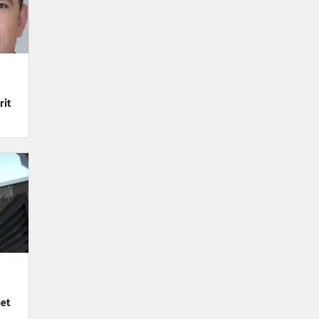
rit
het