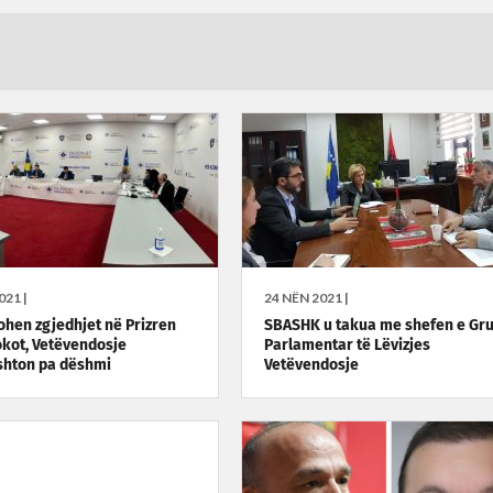
021 |
24 NËN 2021 |
kohen zgjedhjet në Prizren
SBASHK u takua me shefen e Gru
okot, Vetëvendosje
Parlamentar të Lëvizjes
shton pa dëshmi
Vetëvendosje