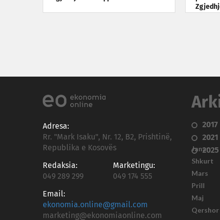
Zgjedhj
Ark
2017
Adresa:
Rr. "Mark Isaku", Nr. 12, B2, Prishtinë,
2021
Republika e Kosovës
Janar
2025
Shkurt
Redaksia:
Marketingu:
Mars
049 289 299
049 174 555
Prill
Email:
Maj
ekonomia.online@gmail.com
Qershor
marketing@ekonomiaonline.com