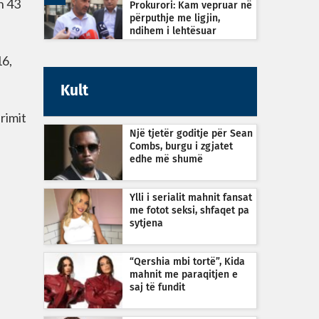
h 43
Prokurori: Kam vepruar në
përputhje me ligjin,
ndihem i lehtësuar
16,
Kult
rimit
Një tjetër goditje për Sean
Combs, burgu i zgjatet
edhe më shumë
Ylli i serialit mahnit fansat
me fotot seksi, shfaqet pa
sytjena
“Qershia mbi tortë”, Kida
mahnit me paraqitjen e
saj të fundit