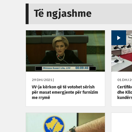
Të ngjashme
29 DHJ 2021 |
01 DHJ 2
VV-ja kërkon që të votohet sërish
Certifi
për masat emergjente për furnizim
dhe Kll
me rrymë
kundër