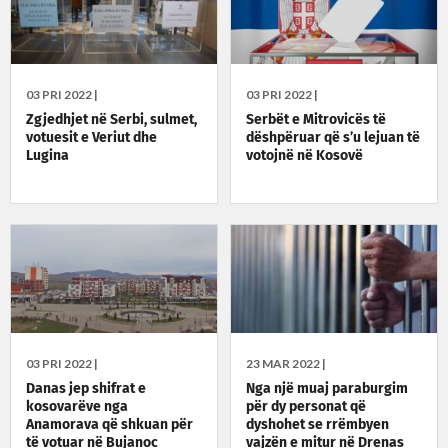
03 PRI 2022 |
03 PRI 2022 |
Zgjedhjet në Serbi, sulmet,
Serbët e Mitrovicës të
votuesit e Veriut dhe
dëshpëruar që s’u lejuan të
Lugina
votojnë në Kosovë
03 PRI 2022 |
23 MAR 2022 |
Danas jep shifrat e
Nga një muaj paraburgim
kosovarëve nga
për dy personat që
Anamorava që shkuan për
dyshohet se rrëmbyen
të votuar në Bujanoc
vajzën e mitur në Drenas