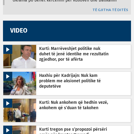
Ukraina po bëhet kërcënim për Kosovën dhe Ballkanin
TË GJITHA TË DITËS
VIDEO
Kurti: Marrëveshjet politike nuk
duhet të jenë identike me rezultatin
zgjedhor, por të afërta
Haxhiu për Kadrijajn: Nuk kam
problem me aksionet politike të
deputetëve
Kurti: Nuk ankohem që hedhin vezë,
ankohem që s’duan të takohen
Kurti tregon pse s’propozoi përsëri