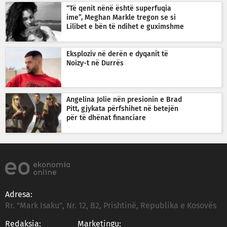
“Të qenit nënë është superfuqia
ime”, Meghan Markle tregon se si
Lilibet e bën të ndihet e guximshme
Eksploziv në derën e dyqanit të
Noizy-t në Durrës
Angelina Jolie nën presionin e Brad
Pitt, gjykata përfshihet në betejën
për të dhënat financiare
Adresa:
Rr. "Mark Isaku", Nr. 12, B2, Prishtinë, Republika e Kosovës
Redaksia:
Marketingu: