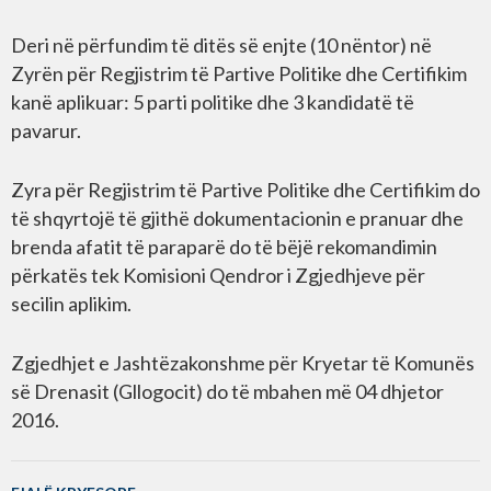
Deri në përfundim të ditës së enjte (10 nëntor) në
Zyrën për Regjistrim të Partive Politike dhe Certifikim
kanë aplikuar: 5 parti politike dhe 3 kandidatë të
pavarur.
Zyra për Regjistrim të Partive Politike dhe Certifikim do
të shqyrtojë të gjithë dokumentacionin e pranuar dhe
brenda afatit të paraparë do të bëjë rekomandimin
përkatës tek Komisioni Qendror i Zgjedhjeve për
secilin aplikim.
Zgjedhjet e Jashtëzakonshme për Kryetar të Komunës
së Drenasit (Gllogocit) do të mbahen më 04 dhjetor
2016.