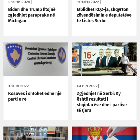
28 SHK 2024 |
10 NËN 2022 |
Biden dhe Trump fitojnë
Mblidhet KQZ-ja, shqyrton
zgjedhjet paraprake në
zëvendësimin e deputetëve
Michigan
të Listës Serbe
18 PRI 2022 |
04 PRI 2022 |
Kosovës i shtohet edhe një
Zgjedhjet në Serbi: Ky
parti e re
është rezultati i
shqiptarëve dhe i partive
të tjera