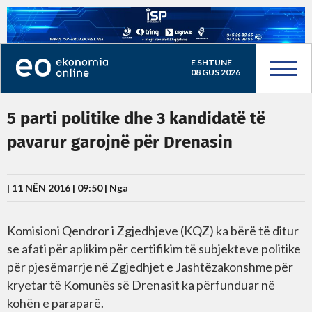
E SHTUNË
08 GUS 2026
5 parti politike dhe 3 kandidatë të
pavarur garojnë për Drenasin
| 11 NËN 2016 | 09:50 |
Nga
Komisioni Qendror i Zgjedhjeve (KQZ) ka bërë të ditur
se afati për aplikim për certifikim të subjekteve politike
për pjesëmarrje në Zgjedhjet e Jashtëzakonshme për
kryetar të Komunës së Drenasit ka përfunduar në
kohën e paraparë.