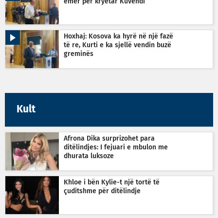
emër për kryetar Kuvendi
Hoxhaj: Kosova ka hyrë në një fazë
të re, Kurti e ka sjellë vendin buzë
greminës
Kult
Afrona Dika surprizohet para
ditëlindjes: I fejuari e mbulon me
dhurata luksoze
Khloe i bën Kylie-t një tortë të
çuditshme për ditëlindje