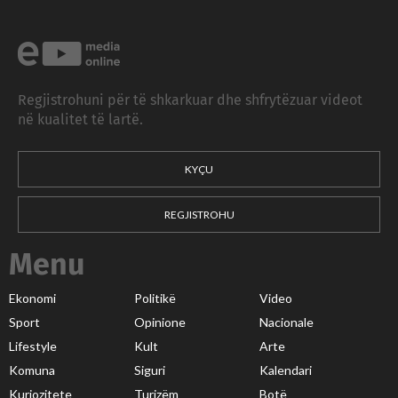
Regjistrohuni për të shkarkuar dhe shfrytëzuar videot
në kualitet të lartë.
KYÇU
REGJISTROHU
Menu
Ekonomi
Politikë
Video
Sport
Opinione
Nacionale
Lifestyle
Kult
Arte
Komuna
Siguri
Kalendari
Kuriozitete
Turizëm
Botë