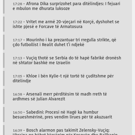
17:28
- Afrona Dika surprizohet para ditëlindjes: I fejuari
e mbulon me dhurata luksoze
17:22
- Vritet me armë 20-vjeçari në Korçë, dyshohet se
ishte pjesë e Forcave të Armatosura
17:17
- Mourinho i ka prezantuar tri rregulla strikte, që
çdo futbollist i Realit duhet t’i ndjekë
17:13
- Vuçiq thotë se Serbia do të hapë fabrikë dronësh
në shtator bashkë me Izraelin
17:05
- Khloe i bën Kylie-t një tortë të çuditshme për
ditëlindje
16:58
- Arsenali merr përditësim të madh rreth të
ardhmes së Julian Alvarezit
16:50
- Sabedini: Procesi në Hagë ka humbur
besueshmërinë, pres vendim lirues për të akuzuarit
16:39
- Bosch alarmon pas takimit Zelensky-Vuçiq: