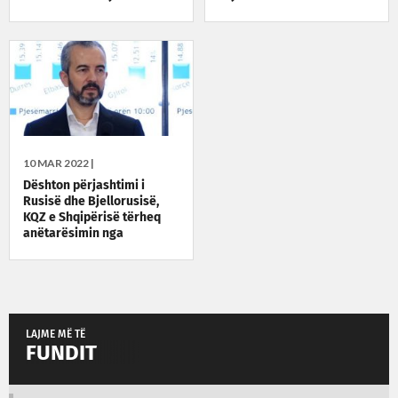
10 MAR 2022 |
Dështon përjashtimi i
Rusisë dhe Bjellorusisë,
KQZ e Shqipërisë tërheq
anëtarësimin nga
organizata evropiane
LAJME MË TË
FUNDIT