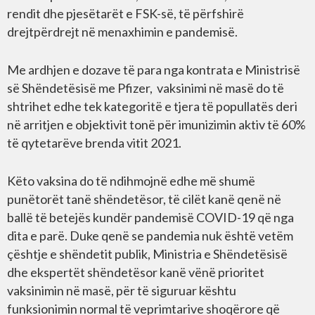
rendit dhe pjesëtarët e FSK-së, të përfshirë
drejtpërdrejt në menaxhimin e pandemisë.
Me ardhjen e dozave të para nga kontrata e Ministrisë
së Shëndetësisë me Pfizer, vaksinimi në masë do të
shtrihet edhe tek kategoritë e tjera të popullatës deri
në arritjen e objektivit tonë për imunizimin aktiv të 60%
të qytetarëve brenda vitit 2021.
Këto vaksina do të ndihmojnë edhe më shumë
punëtorët tanë shëndetësor, të cilët kanë qenë në
ballë të betejës kundër pandemisë COVID-19 që nga
dita e parë. Duke qenë se pandemia nuk është vetëm
çështje e shëndetit publik, Ministria e Shëndetësisë
dhe ekspertët shëndetësor kanë vënë prioritet
vaksinimin në masë, për të siguruar kështu
funksionimin normal të veprimtarive shoqërore që