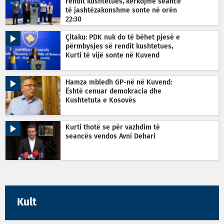
rendit kushtetues, kërkojmë seancë
të jashtëzakonshme sonte në orën
22:30
Çitaku: PDK nuk do të bëhet pjesë e
përmbysjes së rendit kushtetues,
Kurti të vijë sonte në Kuvend
Hamza mbledh GP-në në Kuvend:
Është cenuar demokracia dhe
Kushtetuta e Kosovës
Kurti thotë se për vazhdim të
seancës vendos Avni Dehari
Kult