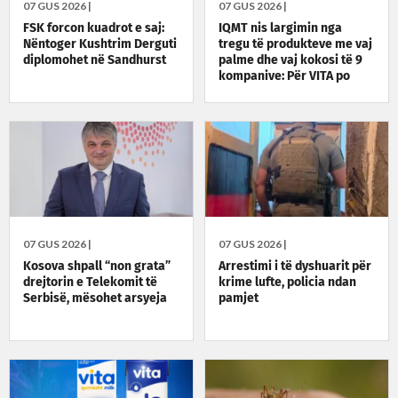
07 GUS 2026 |
07 GUS 2026 |
FSK forcon kuadrot e saj:
IQMT nis largimin nga
Nëntoger Kushtrim Derguti
tregu të produkteve me vaj
diplomohet në Sandhurst
palme dhe vaj kokosi të 9
kompanive: Për VITA po
vazhdojnë inspektimet
07 GUS 2026 |
07 GUS 2026 |
Kosova shpall “non grata”
Arrestimi i të dyshuarit për
drejtorin e Telekomit të
krime lufte, policia ndan
Serbisë, mësohet arsyeja
pamjet