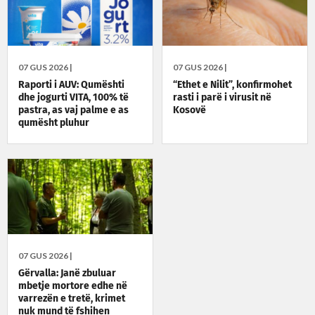
07 GUS 2026 |
07 GUS 2026 |
Raporti i AUV: Qumështi
“Ethet e Nilit”, konfirmohet
dhe jogurti VITA, 100% të
rasti i parë i virusit në
pastra, as vaj palme e as
Kosovë
qumësht pluhur
07 GUS 2026 |
Gërvalla: Janë zbuluar
mbetje mortore edhe në
varrezën e tretë, krimet
nuk mund të fshihen