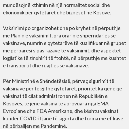
mundësojnë kthimin në një normalitet social dhe
ekonomik për qytetarët dhe bizneset në Kosovë.
Vaksinimi po organizohet dhe po kryhet në përputhje
me Planin e vaksinimit, pra orarin e shpërndarjes së
vaksinave, numrin e qytetarëve të kualifikuar në grupet
me përparësi sipas fazave të vaksinimit, dhe aspektet
logjistike të zinxhirit të ftohtë, në përputhje me kushtet
e transportit dhe ruajtjes së vaksinave.
Për Ministrinë e Shëndetësisë, përveç sigurimit të
vaksinave për të gjithë qytetarët, prioritet ka qenë që
vaksinat të cilat administrohen në Republikën e
Kosovës, të jenë vaksina të aprovuara nga EMA
Evropiane dhe FDA Amerikane, dhe kështu vaksinat
kundër COVID-it janë të sigurta dhe forma më efikase
në përballjen me Pandeminë.