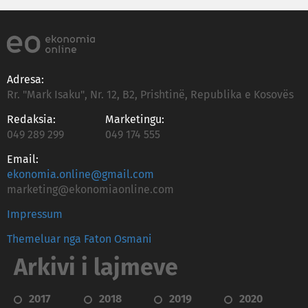
Adresa:
Rr. "Mark Isaku", Nr. 12, B2, Prishtinë, Republika e Kosovës
Redaksia:
Marketingu:
049 289 299
049 174 555
Email:
ekonomia.online@gmail.com
marketing@ekonomiaonline.com
Impressum
Themeluar nga Faton Osmani
Arkivi i lajmeve
2017
2018
2019
2020