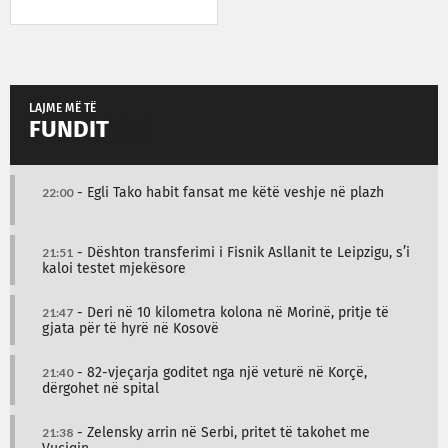
LAJME MË TË
FUNDIT
22:00
- Egli Tako habit fansat me këtë veshje në plazh
21:51
- Dështon transferimi i Fisnik Asllanit te Leipzigu, s’i
kaloi testet mjekësore
21:47
- Deri në 10 kilometra kolona në Morinë, pritje të
gjata për të hyrë në Kosovë
21:40
- 82-vjeçarja goditet nga një veturë në Korçë,
dërgohet në spital
21:38
- Zelensky arrin në Serbi, pritet të takohet me