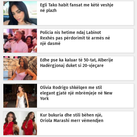
Egli Tako habit fansat me këtë veshje
në plazh
Policia nis hetime ndaj Labinot
Rexhës pas përdorimit të armës në
një dasmë
Edhe pse ka kaluar të 50-tat, Alberije
Hadërgjonaj duket si 20-vjeçare
Olivia Rodrigo shkëlqen me stil
elegant gjatë një mbrëmjeje në New
York
Kur bukuria dhe stili bëhen një,
Oriola Marashi merr vëmendjen