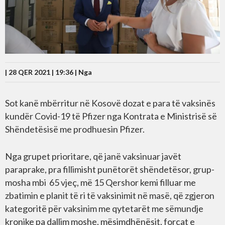
| 28 QER 2021 | 19:36 |
Nga
Sot kanë mbërritur në Kosovë dozat e para të vaksinës
kundër Covid-19 të Pfizer nga Kontrata e Ministrisë së
Shëndetësisë me prodhuesin Pfizer.
Nga grupet prioritare, që janë vaksinuar javët
paraprake, pra fillimisht punëtorët shëndetësor, grup-
mosha mbi 65 vjeç, më 15 Qershor kemi filluar me
zbatimin e planit të ri të vaksinimit në masë, që zgjeron
kategoritë për vaksinim me qytetarët me sëmundje
kronike pa dallim moshe, mësimdhënësit, forcat e