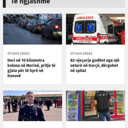
Të ngjashme
07 GUS 2026 |
07 GUS 2026 |
Deri në 10 kilometra
82-vjeçarja goditet nga një
kolona në Morinë, pritje të
veturë në Korçë, dërgohet
gjata për të hyrë në
në spital
Kosovë