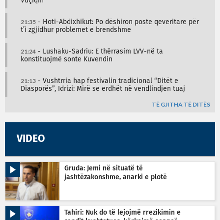
Vuçiqin
21:35
- Hoti-Abdixhikut: Po dëshiron poste qeveritare për
t’i zgjidhur problemet e brendshme
21:24
- Lushaku-Sadriu: E thërrasim LVV-në ta
konstituojmë sonte Kuvendin
21:13
- Vushtrria hap festivalin tradicional “Ditët e
Diasporës”, Idrizi: Mirë se erdhët në vendlindjen tuaj
TË GJITHA TË DITËS
VIDEO
Gruda: Jemi në situatë të
jashtëzakonshme, anarki e plotë
Tahiri: Nuk do të lejojmë rrezikimin e