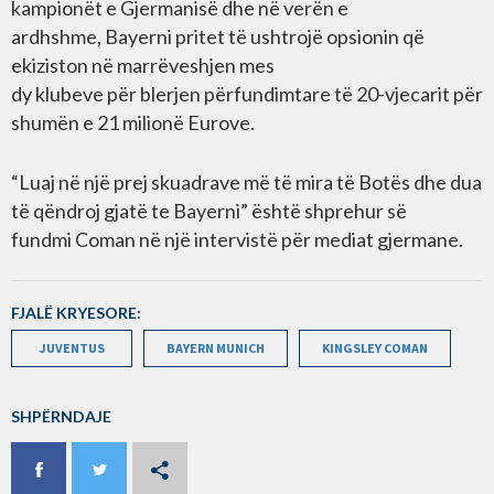
kampionët e Gjermanisë dhe në verën e
ardhshme, Bayerni pritet të ushtrojë opsionin që
ekiziston në marrëveshjen mes
dy klubeve për blerjen përfundimtare të 20-vjecarit për
shumën e 21 milionë Eurove.
“Luaj në një prej skuadrave më të mira të Botës dhe dua
të qëndroj gjatë te Bayerni” është shprehur së
fundmi Coman në një intervistë për mediat gjermane.
FJALË KRYESORE:
JUVENTUS
BAYERN MUNICH
KINGSLEY COMAN
SHPËRNDAJE