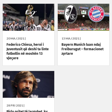
20 MAJ 2021 |
15 MAJ 2021 |
Federico Chiesa, heroi i
Bayern Munich luan ndaj
Juventusit që deshi ta linte
Freiburugut – formacionet
futbollin në moshën 13
zyrtare
vjeçare
28 PRI 2021 |
Pirlo pritet të largohet, ky