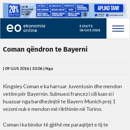
E ENJTE
06 GUS 2026
Coman qëndron te Bayerni
| 09 GUS 2016 | 10:06 |
Nga
Kingsley Coman e ka harruar Juventusin dhe mendon
vetëm për Bayernin. Sulmuesi francez i cili luan si i
huazuar nga bardhezinjtë te Bayern Munich prej 1
sezoni nuk e mendon më rikthimin në Torino.
Coman i ka bindur të gjithë me paraqitjet e tij te