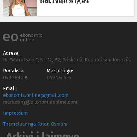
seksi, shfaqet pa sytjena
Adresa:
Rr. "Mark Isaku", Nr. 12, B2, Prishtinë, Republika e Kosovës
Redaksia:
Marketingu:
049 289 299
049 174 555
Email:
ekonomia.online@gmail.com
marketing@ekonomiaonline.com
Impressum
Themeluar nga Faton Osmani
Arkivi i lajmeve