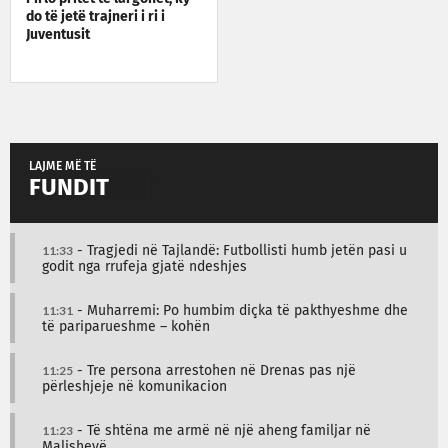
do të jetë trajneri i ri i
Juventusit
LAJME MË TË
FUNDIT
11:33
- Tragjedi në Tajlandë: Futbollisti humb jetën pasi u
godit nga rrufeja gjatë ndeshjes
11:31
- Muharremi: Po humbim diçka të pakthyeshme dhe
të pariparueshme – kohën
11:25
- Tre persona arrestohen në Drenas pas një
përleshjeje në komunikacion
11:23
- Të shtëna me armë në një aheng familjar në
Malishevë