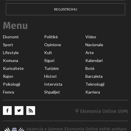
REGJISTROHU
Menu
Ekonomi
Politikë
Video
Sport
Opinione
Nacionale
Lifestyle
Kult
Arte
Komuna
Siguri
Kalendari
Kuriozitete
Turizëm
Botë
Rajon
Histori
Barcaleta
Psikologji
Intervista
Teknologji
Femra
Shpalljet
Karriera
© Ekonomia Online ShPK
Agjencia e lajmeve Ekonomia Online është anëtare