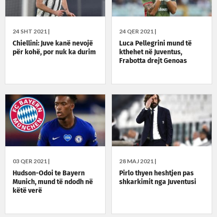
24 SHT 2021 |
24 QER 2021 |
Chiellini: Juve kanë nevojë
Luca Pellegrini mund të
për kohë, por nuk ka durim
kthehet në Juventus,
Frabotta drejt Genoas
03 QER 2021 |
28 MAJ 2021 |
Hudson-Odoi te Bayern
Pirlo thyen heshtjen pas
Munich, mund të ndodh në
shkarkimit nga Juventusi
këtë verë