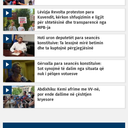
Lëvizja Revolta proteston para
Kuvendit, kërkon shfuqizimin e ligjit
për shtetësinë dhe transparencë nga
MPB-ja
Hoti uron deputetët para seancës
konstituive: Ta lexojnë mirë betimin
dhe ta kuptojnë përgjegjësinë
Gërvalla para seancës konstituive:
Sot synojmë të dalim nga situata që
nuk i pëlqen votuesve
Abdixhiku: Kemi afrime me VV-në,
por ende dallime në çështjen
kryesore