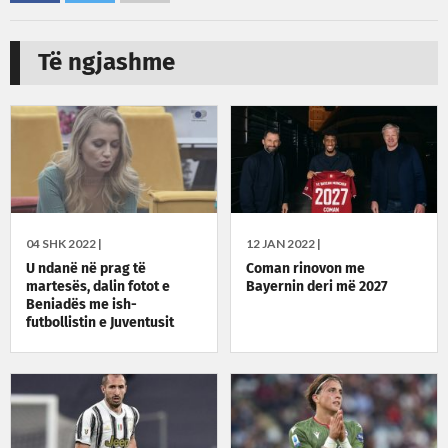
Të ngjashme
04 SHK 2022 |
12 JAN 2022 |
U ndanë në prag të
Coman rinovon me
martesës, dalin fotot e
Bayernin deri më 2027
Beniadës me ish-
futbollistin e Juventusit