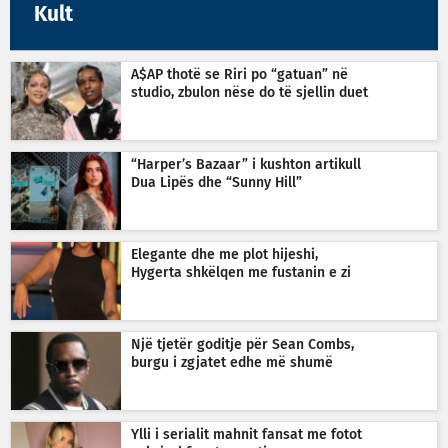
Kult
A$AP thotë se Riri po “gatuan” në
studio, zbulon nëse do të sjellin duet
“Harper’s Bazaar” i kushton artikull
Dua Lipës dhe “Sunny Hill”
Elegante dhe me plot hijeshi,
Hygerta shkëlqen me fustanin e zi
Një tjetër goditje për Sean Combs,
burgu i zgjatet edhe më shumë
Ylli i serialit mahnit fansat me fotot