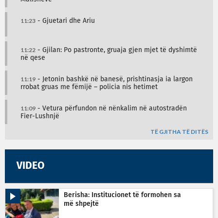
11:23
- Gjuetari dhe Ariu
11:22
- Gjilan: Po pastronte, gruaja gjen mjet të dyshimtë
në qese
11:19
- Jetonin bashkë në banesë, prishtinasja ia largon
rrobat gruas me fëmijë – policia nis hetimet
11:09
- Vetura përfundon në nënkalim në autostradën
Fier-Lushnjë
TË GJITHA TË DITËS
VIDEO
Berisha: Institucionet të formohen sa
më shpejtë