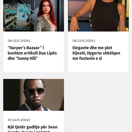
06 GUS 2026 |
06 GUS 2026 |
“Harper’s Bazaar” i
Elegante dhe me plot
kushton artikull Dua Lipës
hijeshi, Hygerta shkëlqen
dhe “Sunny Hill”
me fustanin e zi
05 GUS 2026 |
Një tjetër goditje për Sean