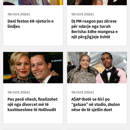
06 GUS 2026 |
06 GUS 2026 |
Dani feston 68-vjetorin e
DJ PM reagon pas zërave
lindjes
për ndarje nga Sarah
Berisha: Edhe mungesa e
një përgjigjeje është
përgjigje
06 GUS 2026 |
06 GUS 2026 |
Pas pesë vitesh, finalizohet
A$AP thotë se Riri po
një nga divorcet më të
“gatuan” në studio, zbulon
kushtueshme të Hollivudit
nëse do të sjellin duet