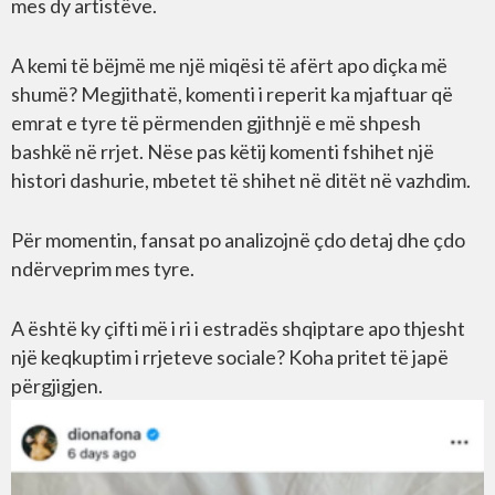
mes dy artistëve.
A kemi të bëjmë me një miqësi të afërt apo diçka më
shumë? Megjithatë, komenti i reperit ka mjaftuar që
emrat e tyre të përmenden gjithnjë e më shpesh
bashkë në rrjet. Nëse pas këtij komenti fshihet një
histori dashurie, mbetet të shihet në ditët në vazhdim.
Për momentin, fansat po analizojnë çdo detaj dhe çdo
ndërveprim mes tyre.
A është ky çifti më i ri i estradës shqiptare apo thjesht
një keqkuptim i rrjeteve sociale? Koha pritet të japë
përgjigjen.