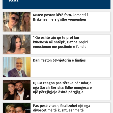
Kult
Mateo poston këtë foto, komenti i
Brikenës merr gjithë vëmendjen
“Kjo është ajo që të pret kur
kthehesh në shtëpi”, Dafina Zeqiri
emocionon me postimin e fundit
Dani feston 68-vjetorin e lindjes
DJ PM reagon pas zërave për ndarje
nga Sarah Berisha: Edhe mungesa e
një përgjigjeje është përgjigje
Pas pesë vitesh, finalizohet një nga
divorcet më të kushtueshme të