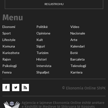
REGJISTROHU
Menu
Ekonomi
Politikë
Video
Sport
Opinione
Nacionale
Lifestyle
Kult
Arte
Komuna
Siguri
Kalendari
Kuriozitete
Turizëm
Botë
Rajon
Histori
Barcaleta
Psikologji
Intervista
Teknologji
Femra
Shpalljet
Karriera
© Ekonomia Online ShPK
Agjencia e lajmeve Ekonomia Online është anëtare
e Këshillit të Medieve të Shkruara të Kosovës