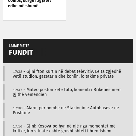
Combs, burgu i zgjatet
edhe më shumë
LAJME MË TË
FUNDIT
17:38
- Gjini fton Kurtin në debat televiziv: Le ta zgjedhë
vetë studion, gazetarin dhe kohën, jo takime private
17:37
- Mateo poston këtë foto, komenti i Brikenës merr
gjithë vëmendjen
17:30
- Alarm për bombë në Stacionin e Autobusëve në
Prishtinë
17:16
- Gjini: Kosova po hyn në një nga momentet më
kritike, kjo situatë është grusht shteti i brendshëm