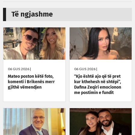
Të ngjashme
06 GUS 2026 |
06 GUS 2026 |
Mateo poston këtë foto,
“Kjo është ajo që të pret
komenti i Brikenës merr
kur kthehesh në shtëpi”,
gjithë vëmendjen
Dafina Zeqiri emocionon
me postimin e fundit