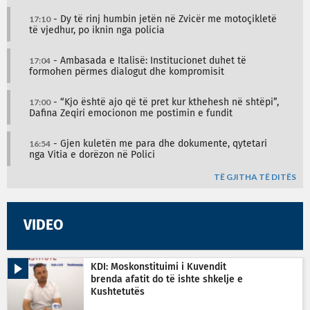
17:10
- Dy të rinj humbin jetën në Zvicër me motoçikletë
të vjedhur, po iknin nga policia
17:04
- Ambasada e Italisë: Institucionet duhet të
formohen përmes dialogut dhe kompromisit
17:00
- “Kjo është ajo që të pret kur kthehesh në shtëpi”,
Dafina Zeqiri emocionon me postimin e fundit
16:54
- Gjen kuletën me para dhe dokumente, qytetari
nga Vitia e dorëzon në Polici
TË GJITHA TË DITËS
VIDEO
KDI: Moskonstituimi i Kuvendit
brenda afatit do të ishte shkelje e
Kushtetutës