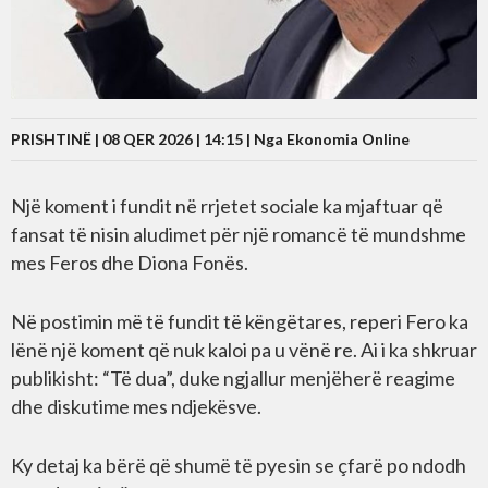
PRISHTINË | 08 QER 2026 | 14:15 |
Nga Ekonomia Online
Një koment i fundit në rrjetet sociale ka mjaftuar që
fansat të nisin aludimet për një romancë të mundshme
mes Feros dhe Diona Fonës.
Në postimin më të fundit të këngëtares, reperi Fero ka
lënë një koment që nuk kaloi pa u vënë re. Ai i ka shkruar
publikisht: “Të dua”, duke ngjallur menjëherë reagime
dhe diskutime mes ndjekësve.
Ky detaj ka bërë që shumë të pyesin se çfarë po ndodh