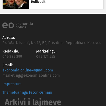
Hollivudit
Adresa:
Rr. "Mark Isaku", Nr. 12, B2, Prishtinë, Republika e Kosovës
Redaksia:
Marketingu:
049 289 299
049 174 555
Email:
ekonomia.online@gmail.com
marketing@ekonomiaonline.com
Impressum
Themeluar nga Faton Osmani
Arkivi i lajmeve