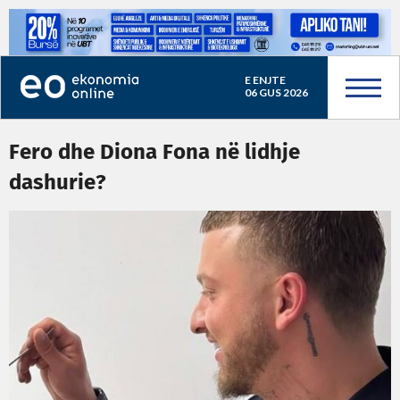
E ENJTE
06 GUS 2026
Fero dhe Diona Fona në lidhje
dashurie?