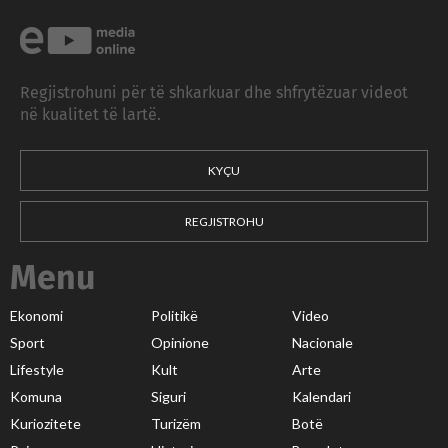
Regjistrohuni për të shkarkuar dhe shfrytëzuar videot
në kualitet të lartë.
KYÇU
REGJISTROHU
Menu
Ekonomi
Politikë
Video
Sport
Opinione
Nacionale
Lifestyle
Kult
Arte
Komuna
Siguri
Kalendari
Kuriozitete
Turizëm
Botë