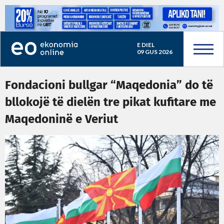
E DIEL
09 GUS 2026
Fondacioni bullgar “Maqedonia” do të
bllokojë të dielën tre pikat kufitare me
Maqedoninë e Veriut