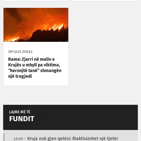
09 GUS 2026 |
Rama: Zjarri në malin e
Krujës u mbyll pa viktima,
“heronjtë tanë” shmangën
një tragjedi
LAJME MË TË
FUNDIT
15:49
- Kruja nuk gjen qetësi: Riaktivizohet një tjetër