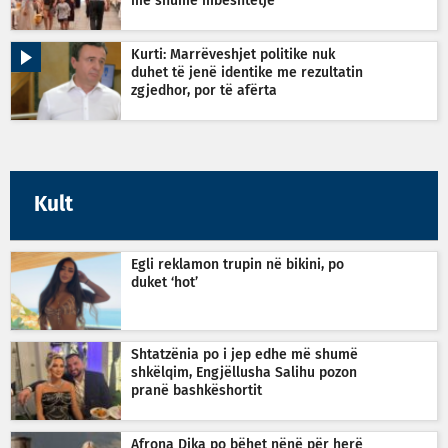
më shumë mbështetje
Kurti: Marrëveshjet politike nuk
duhet të jenë identike me rezultatin
zgjedhor, por të afërta
Kult
Egli reklamon trupin në bikini, po
duket ‘hot’
Shtatzënia po i jep edhe më shumë
shkëlqim, Engjëllusha Salihu pozon
pranë bashkëshortit
Afrona Dika po bëhet nënë për herë