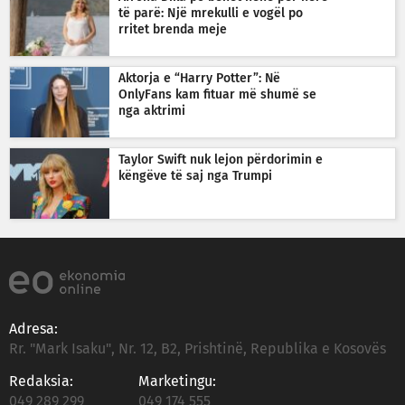
të parë: Një mrekulli e vogël po
rritet brenda meje
Aktorja e “Harry Potter”: Në
OnlyFans kam fituar më shumë se
nga aktrimi
Taylor Swift nuk lejon përdorimin e
këngëve të saj nga Trumpi
Adresa:
Rr. "Mark Isaku", Nr. 12, B2, Prishtinë, Republika e Kosovës
Redaksia:
Marketingu:
049 289 299
049 174 555