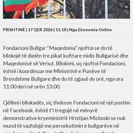
PRISHTINË | 17 QER 2026 | 11:18 |
Nga Ekonomia Online
Fondacioni Bullgar “Maqedonia” njoftoi se do të
bllokojë të dielën tre pikat kufitare midis Bullgarisë dhe
Maqedonisë së Veriut. Bllokimi, siç njoftoi Fondacioni,
është i koordinuar me Ministrinë e Punëve të
Brendshme Bullgare dhe do të zgjasë dy orë, nga ora
11:00 deri në orën 13:00.
Qëllimi i bllokadës, siç thekson Fondacioni në një postim
në Facebook, është t’i tregojë në mënyrë
demonstrative kryeministrit Hristijan Mickoski se nuk
mund të vazhdojë me persekutimin e bullgarëve në