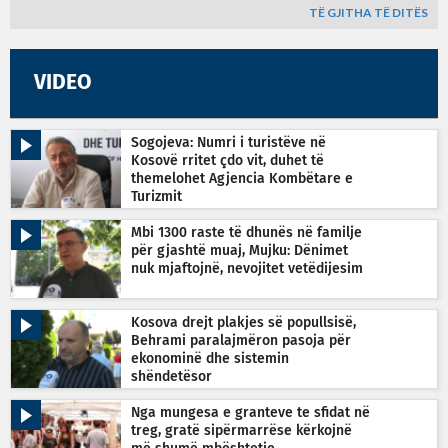
TË GJITHA TË DITËS
VIDEO
Sogojeva: Numri i turistëve në
Kosovë rritet çdo vit, duhet të
themelohet Agjencia Kombëtare e
Turizmit
Mbi 1300 raste të dhunës në familje
për gjashtë muaj, Mujku: Dënimet
nuk mjaftojnë, nevojitet vetëdijesim
Kosova drejt plakjes së popullsisë,
Behrami paralajmëron pasoja për
ekonominë dhe sistemin
shëndetësor
Nga mungesa e granteve te sfidat në
treg, gratë sipërmarrëse kërkojnë