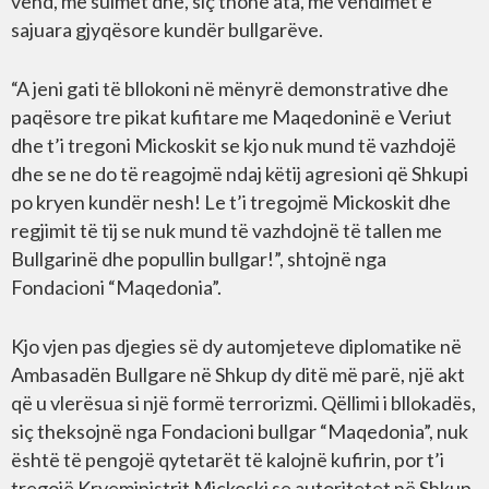
vend, me sulmet dhe, siç thonë ata, me vendimet e
sajuara gjyqësore kundër bullgarëve.
“A jeni gati të bllokoni në mënyrë demonstrative dhe
paqësore tre pikat kufitare me Maqedoninë e Veriut
dhe t’i tregoni Mickoskit se kjo nuk mund të vazhdojë
dhe se ne do të reagojmë ndaj këtij agresioni që Shkupi
po kryen kundër nesh! Le t’i tregojmë Mickoskit dhe
regjimit të tij se nuk mund të vazhdojnë të tallen me
Bullgarinë dhe popullin bullgar!”, shtojnë nga
Fondacioni “Maqedonia”.
Kjo vjen pas djegies së dy automjeteve diplomatike në
Ambasadën Bullgare në Shkup dy ditë më parë, një akt
që u vlerësua si një formë terrorizmi. Qëllimi i bllokadës,
siç theksojnë nga Fondacioni bullgar “Maqedonia”, nuk
është të pengojë qytetarët të kalojnë kufirin, por t’i
tregojë Kryeministrit Mickoski se autoritetet në Shkup