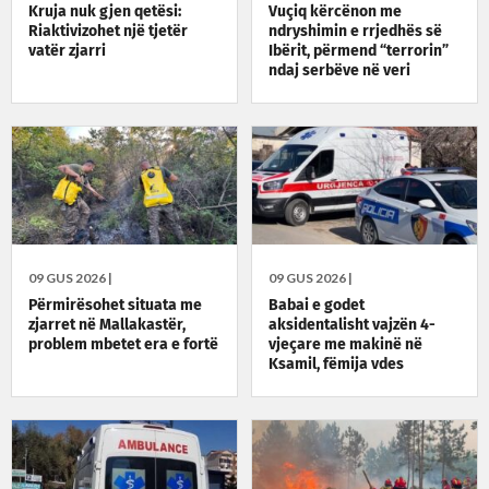
Kruja nuk gjen qetësi:
Vuçiq kërcënon me
Riaktivizohet një tjetër
ndryshimin e rrjedhës së
vatër zjarri
Ibërit, përmend “terrorin”
ndaj serbëve në veri
09 GUS 2026 |
09 GUS 2026 |
Përmirësohet situata me
Babai e godet
zjarret në Mallakastër,
aksidentalisht vajzën 4-
problem mbetet era e fortë
vjeçare me makinë në
Ksamil, fëmija vdes