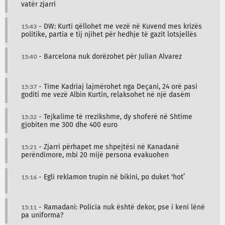
vatër zjarri
15:43
- DW: Kurti qëllohet me vezë në Kuvend mes krizës
politike, partia e tij njihet për hedhje të gazit lotsjellës
15:40
- Barcelona nuk dorëzohet për Julian Alvarez
15:37
- Time Kadriaj lajmërohet nga Deçani, 24 orë pasi
goditi me vezë Albin Kurtin, relaksohet në një dasëm
15:32
- Tejkalime të rrezikshme, dy shoferë në Shtime
gjobiten me 300 dhe 400 euro
15:21
- Zjarri përhapet me shpejtësi në Kanadanë
perëndimore, mbi 20 mijë persona evakuohen
15:16
- Egli reklamon trupin në bikini, po duket ‘hot’
15:11
- Ramadani: Policia nuk është dekor, pse i keni lënë
pa uniforma?