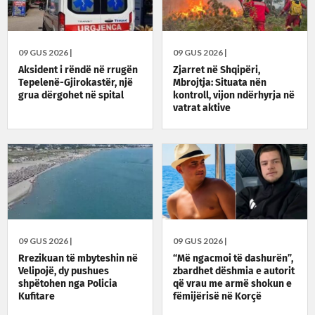
09 GUS 2026 |
09 GUS 2026 |
Aksident i rëndë në rrugën
Zjarret në Shqipëri,
Tepelenë-Gjirokastër, një
Mbrojtja: Situata nën
grua dërgohet në spital
kontroll, vijon ndërhyrja në
vatrat aktive
09 GUS 2026 |
09 GUS 2026 |
Rrezikuan të mbyteshin në
“Më ngacmoi të dashurën”,
Velipojë, dy pushues
zbardhet dëshmia e autorit
shpëtohen nga Policia
që vrau me armë shokun e
Kufitare
fëmijërisë në Korçë