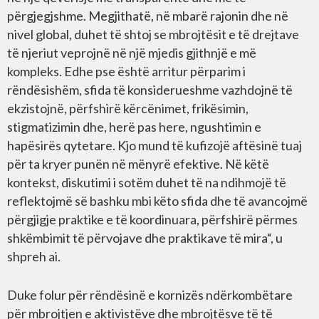
përgjegjshme. Megjithatë, në mbarë rajonin dhe në
nivel global, duhet të shtoj se mbrojtësit e të drejtave
të njeriut veprojnë në një mjedis gjithnjë e më
kompleks. Edhe pse është arritur përparim i
rëndësishëm, sfida të konsiderueshme vazhdojnë të
ekzistojnë, përfshirë kërcënimet, frikësimin,
stigmatizimin dhe, herë pas here, ngushtimin e
hapësirës qytetare. Kjo mund të kufizojë aftësinë tuaj
për ta kryer punën në mënyrë efektive. Në këtë
kontekst, diskutimi i sotëm duhet të na ndihmojë të
reflektojmë së bashku mbi këto sfida dhe të avancojmë
përgjigje praktike e të koordinuara, përfshirë përmes
shkëmbimit të përvojave dhe praktikave të mira“, u
shpreh ai.
Duke folur për rëndësinë e kornizës ndërkombëtare
për mbrojtjen e aktivistëve dhe mbrojtësve të të