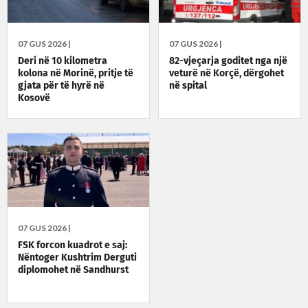
07 GUS 2026 |
07 GUS 2026 |
Deri në 10 kilometra
82-vjeçarja goditet nga një
kolona në Morinë, pritje të
veturë në Korçë, dërgohet
gjata për të hyrë në
në spital
Kosovë
07 GUS 2026 |
FSK forcon kuadrot e saj:
Nëntoger Kushtrim Derguti
diplomohet në Sandhurst