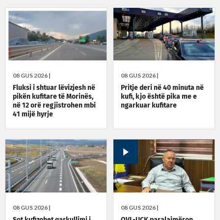
08 GUS 2026 |
08 GUS 2026 |
Fluksi i shtuar lëvizjesh në
Pritje deri në 40 minuta në
pikën kufitare të Morinës,
kufi, kjo është pika me e
në 12 orë regjistrohen mbi
ngarkuar kufitare
41 mijë hyrje
08 GUS 2026 |
08 GUS 2026 |
Sot kufizohet qarkullimi i
OVL-UÇK paralajmëron