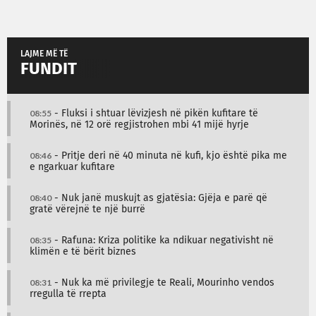
LAJME MË TË
FUNDIT
08:55
- Fluksi i shtuar lëvizjesh në pikën kufitare të
Morinës, në 12 orë regjistrohen mbi 41 mijë hyrje
08:46
- Pritje deri në 40 minuta në kufi, kjo është pika me
e ngarkuar kufitare
08:40
- Nuk janë muskujt as gjatësia: Gjëja e parë që
gratë vërejnë te një burrë
08:35
- Rafuna: Kriza politike ka ndikuar negativisht në
klimën e të bërit biznes
08:31
- Nuk ka më privilegje te Reali, Mourinho vendos
rregulla të rrepta