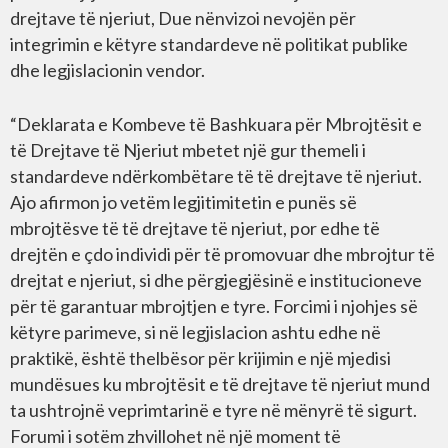
drejtave të njeriut, Due nënvizoi nevojën për
integrimin e këtyre standardeve në politikat publike
dhe legjislacionin vendor.
“Deklarata e Kombeve të Bashkuara për Mbrojtësit e
të Drejtave të Njeriut mbetet një gur themeli i
standardeve ndërkombëtare të të drejtave të njeriut.
Ajo afirmon jo vetëm legjitimitetin e punës së
mbrojtësve të të drejtave të njeriut, por edhe të
drejtën e çdo individi për të promovuar dhe mbrojtur të
drejtat e njeriut, si dhe përgjegjësinë e institucioneve
për të garantuar mbrojtjen e tyre. Forcimi i njohjes së
këtyre parimeve, si në legjislacion ashtu edhe në
praktikë, është thelbësor për krijimin e një mjedisi
mundësues ku mbrojtësit e të drejtave të njeriut mund
ta ushtrojnë veprimtarinë e tyre në mënyrë të sigurt.
Forumi i sotëm zhvillohet në një moment të