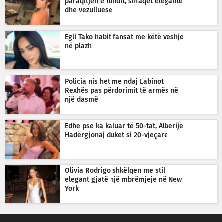
paraqitjen e fundit, shfaqet elegante
dhe vezulluese
Egli Tako habit fansat me këtë veshje
në plazh
Policia nis hetime ndaj Labinot
Rexhës pas përdorimit të armës në
një dasmë
Edhe pse ka kaluar të 50-tat, Alberije
Hadërgjonaj duket si 20-vjeçare
Olivia Rodrigo shkëlqen me stil
elegant gjatë një mbrëmjeje në New
York