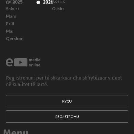
Janar
Korrik
2025
2026
Shkurt
Gusht
Mars
Prill
Maj
Qershor
Regjistrohuni për të shkarkuar dhe shfrytëzuar videot
në kualitet të lartë.
KYÇU
REGJISTROHU
Menu