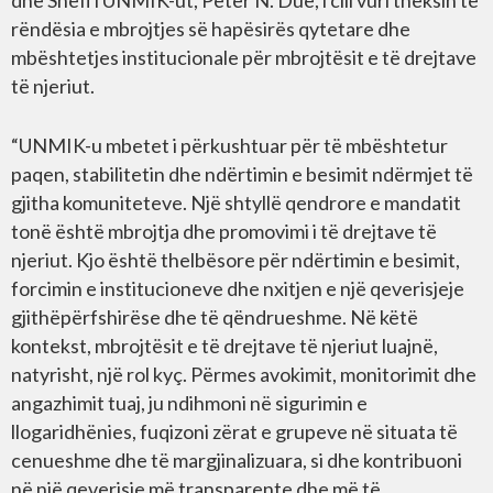
dhe Shefi i UNMIK-ut, Peter N. Due, i cili vuri theksin te
rëndësia e mbrojtjes së hapësirës qytetare dhe
mbështetjes institucionale për mbrojtësit e të drejtave
të njeriut.
“UNMIK-u mbetet i përkushtuar për të mbështetur
paqen, stabilitetin dhe ndërtimin e besimit ndërmjet të
gjitha komuniteteve. Një shtyllë qendrore e mandatit
tonë është mbrojtja dhe promovimi i të drejtave të
njeriut. Kjo është thelbësore për ndërtimin e besimit,
forcimin e institucioneve dhe nxitjen e një qeverisjeje
gjithëpërfshirëse dhe të qëndrueshme. Në këtë
kontekst, mbrojtësit e të drejtave të njeriut luajnë,
natyrisht, një rol kyç. Përmes avokimit, monitorimit dhe
angazhimit tuaj, ju ndihmoni në sigurimin e
llogaridhënies, fuqizoni zërat e grupeve në situata të
cenueshme dhe të margjinalizuara, si dhe kontribuoni
në një qeverisje më transparente dhe më të