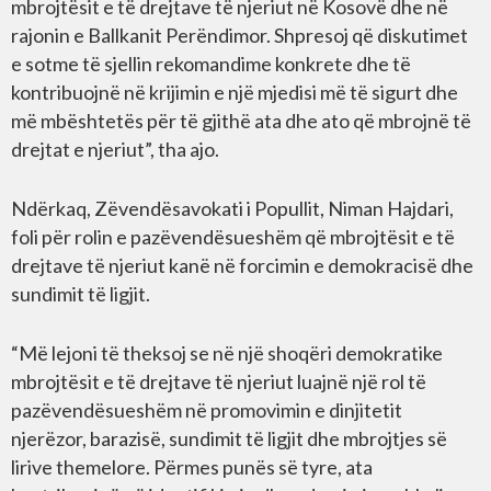
mbrojtësit e të drejtave të njeriut në Kosovë dhe në
rajonin e Ballkanit Perëndimor. Shpresoj që diskutimet
e sotme të sjellin rekomandime konkrete dhe të
kontribuojnë në krijimin e një mjedisi më të sigurt dhe
më mbështetës për të gjithë ata dhe ato që mbrojnë të
drejtat e njeriut”, tha ajo.
Ndërkaq, Zëvendësavokati i Popullit, Niman Hajdari,
foli për rolin e pazëvendësueshëm që mbrojtësit e të
drejtave të njeriut kanë në forcimin e demokracisë dhe
sundimit të ligjit.
“Më lejoni të theksoj se në një shoqëri demokratike
mbrojtësit e të drejtave të njeriut luajnë një rol të
pazëvendësueshëm në promovimin e dinjitetit
njerëzor, barazisë, sundimit të ligjit dhe mbrojtjes së
lirive themelore. Përmes punës së tyre, ata