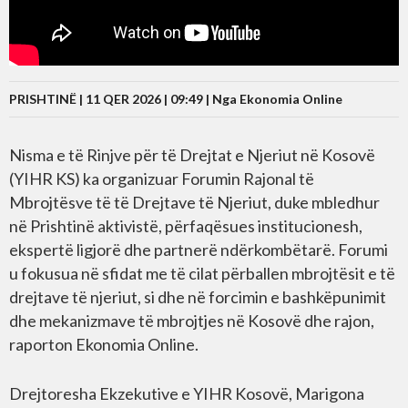
PRISHTINË | 11 QER 2026 | 09:49 |
Nga Ekonomia Online
Nisma e të Rinjve për të Drejtat e Njeriut në Kosovë
(YIHR KS) ka organizuar Forumin Rajonal të
Mbrojtësve të të Drejtave të Njeriut, duke mbledhur
në Prishtinë aktivistë, përfaqësues institucionesh,
ekspertë ligjorë dhe partnerë ndërkombëtarë. Forumi
u fokusua në sfidat me të cilat përballen mbrojtësit e të
drejtave të njeriut, si dhe në forcimin e bashkëpunimit
dhe mekanizmave të mbrojtjes në Kosovë dhe rajon,
raporton Ekonomia Online.
Drejtoresha Ekzekutive e YIHR Kosovë, Marigona