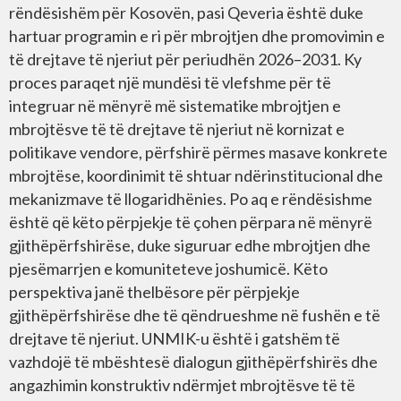
rëndësishëm për Kosovën, pasi Qeveria është duke
hartuar programin e ri për mbrojtjen dhe promovimin e
të drejtave të njeriut për periudhën 2026–2031. Ky
proces paraqet një mundësi të vlefshme për të
integruar në mënyrë më sistematike mbrojtjen e
mbrojtësve të të drejtave të njeriut në kornizat e
politikave vendore, përfshirë përmes masave konkrete
mbrojtëse, koordinimit të shtuar ndërinstitucional dhe
mekanizmave të llogaridhënies. Po aq e rëndësishme
është që këto përpjekje të çohen përpara në mënyrë
gjithëpërfshirëse, duke siguruar edhe mbrojtjen dhe
pjesëmarrjen e komuniteteve joshumicë. Këto
perspektiva janë thelbësore për përpjekje
gjithëpërfshirëse dhe të qëndrueshme në fushën e të
drejtave të njeriut. UNMIK-u është i gatshëm të
vazhdojë të mbështesë dialogun gjithëpërfshirës dhe
angazhimin konstruktiv ndërmjet mbrojtësve të të