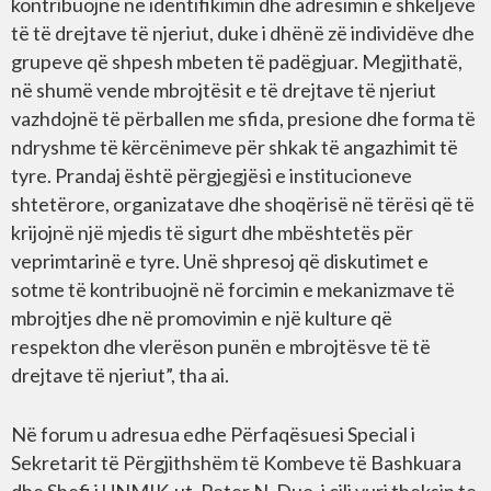
kontribuojnë në identifikimin dhe adresimin e shkeljeve
të të drejtave të njeriut, duke i dhënë zë individëve dhe
grupeve që shpesh mbeten të padëgjuar. Megjithatë,
në shumë vende mbrojtësit e të drejtave të njeriut
vazhdojnë të përballen me sfida, presione dhe forma të
ndryshme të kërcënimeve për shkak të angazhimit të
tyre. Prandaj është përgjegjësi e institucioneve
shtetërore, organizatave dhe shoqërisë në tërësi që të
krijojnë një mjedis të sigurt dhe mbështetës për
veprimtarinë e tyre. Unë shpresoj që diskutimet e
sotme të kontribuojnë në forcimin e mekanizmave të
mbrojtjes dhe në promovimin e një kulture që
respekton dhe vlerëson punën e mbrojtësve të të
drejtave të njeriut”, tha ai.
Në forum u adresua edhe Përfaqësuesi Special i
Sekretarit të Përgjithshëm të Kombeve të Bashkuara