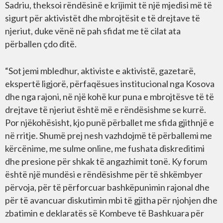
Sadriu, theksoi rëndësinë e krijimit të një mjedisi më të
sigurt për aktivistët dhe mbrojtësit e të drejtave të
njeriut, duke vënë në pah sfidat me të cilat ata
përballen çdo ditë.
“Sot jemi mbledhur, aktiviste e aktivistë, gazetarë,
ekspertë ligjorë, përfaqësues institucional nga Kosova
dhe nga rajoni, në një kohë kur puna e mbrojtësve të të
drejtave të njeriut është më e rëndësishme se kurrë.
Por njëkohësisht, kjo punë përballet me sfida gjithnjë e
në rritje. Shumë prej nesh vazhdojmë të përballemi me
kërcënime, me sulme online, me fushata diskreditimi
dhe presione për shkak të angazhimit tonë. Ky forum
është një mundësi e rëndësishme për të shkëmbyer
përvoja, për të përforcuar bashkëpunimin rajonal dhe
për të avancuar diskutimin mbi të gjitha për njohjen dhe
zbatimin e deklaratës së Kombeve të Bashkuara për