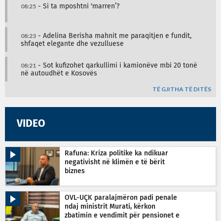
08:25
- Si ta mposhtni ‘marren’?
08:23
- Adelina Berisha mahnit me paraqitjen e fundit,
shfaqet elegante dhe vezulluese
08:21
- Sot kufizohet qarkullimi i kamionëve mbi 20 tonë
në autoudhët e Kosovës
TË GJITHA TË DITËS
VIDEO
Rafuna: Kriza politike ka ndikuar
negativisht në klimën e të bërit
biznes
OVL-UÇK paralajmëron padi penale
ndaj ministrit Murati, kërkon
zbatimin e vendimit për pensionet e