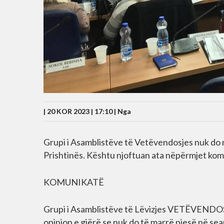
| 20 KOR 2023 | 17:10 |
Nga
Grupi i Asamblistëve të Vetëvendosjes nuk do
Prishtinës. Kështu njoftuan ata nëpërmjet k
KOMUNIKATË
Grupi i Asamblistëve të Lëvizjes VETËVENDOS
opinion e gjërë se nuk do të marrë pjesë në s