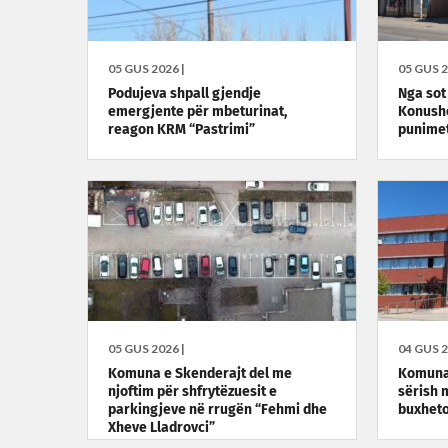
05 GUS 2026 |
05 GUS 2
Podujeva shpall gjendje
Nga sot 
emergjente për mbeturinat,
Konushe
reagon KRM “Pastrimi”
punime
05 GUS 2026 |
04 GUS 2
Komuna e Skenderajt del me
Komuna 
njoftim për shfrytëzuesit e
sërish 
parkingjeve në rrugën “Fehmi dhe
buxhet
Xheve Lladrovci”