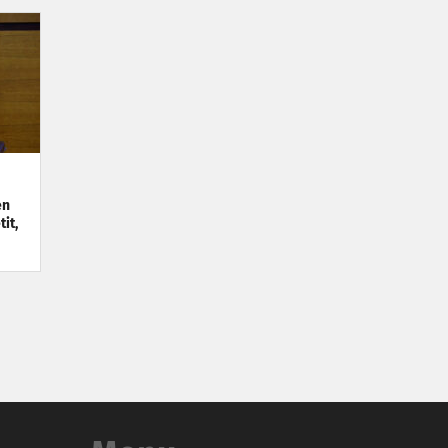
en
it,