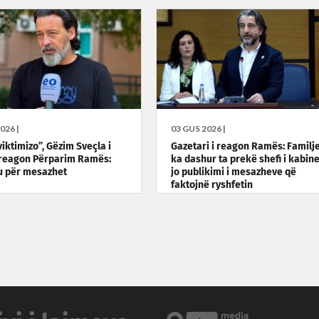
026 |
03 GUS 2026 |
iktimizo”, Gëzim Sveçla i
Gazetari i reagon Ramës: Familj
 reagon Përparim Ramës:
ka dashur ta prekë shefi i kabinet
u për mesazhet
jo publikimi i mesazheve që
faktojnë ryshfetin