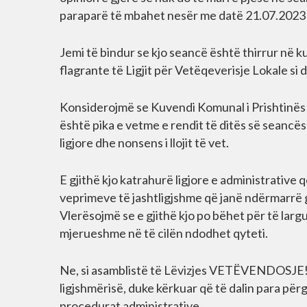
paraparë të mbahet nesër me datë 21.07.2023 
Jemi të bindur se kjo seancë është thirrur në 
flagrante të Ligjit për Vetëqeverisje Lokale si
Konsiderojmë se Kuvendi Komunal i Prishtinës ka
është pika e vetme e rendit të ditës së seancës
ligjore dhe nonsens i llojit të vet.
E gjithë kjo katrahurë ligjore e administrativ
veprimeve të jashtligjshme që janë ndërmarrë g
Vlerësojmë se e gjithë kjo po bëhet për të lar
mjerueshme në të cilën ndodhet qyteti.
Ne, si asamblistë të Lëvizjes VETËVENDOSJE!,
ligjshmërisë, duke kërkuar që të dalin para përg
procedurat administrative.