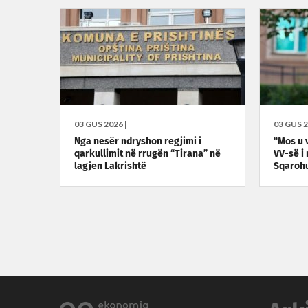
03 GUS 2026 |
03 GUS 2
Nga nesër ndryshon regjimi i
“Mos u v
qarkullimit në rrugën “Tirana” në
VV-së i
lagjen Lakrishtë
Sqaroh