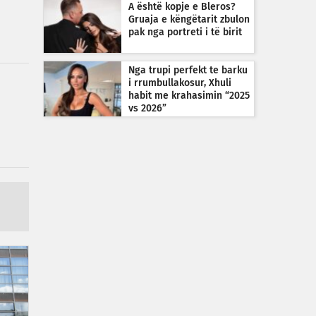
A është kopje e Bleros?
Gruaja e këngëtarit zbulon
pak nga portreti i të birit
Nga trupi perfekt te barku
i rrumbullakosur, Xhuli
habit me krahasimin “2025
vs 2026”