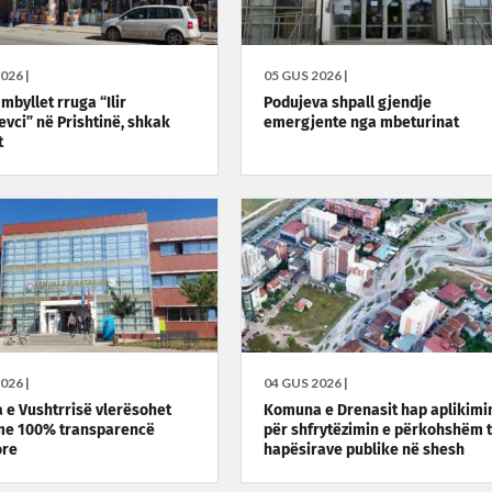
026 |
05 GUS 2026 |
mbyllet rruga “Ilir
Podujeva shpall gjendje
vci” në Prishtinë, shkak
emergjente nga mbeturinat
t
026 |
04 GUS 2026 |
e Vushtrrisë vlerësohet
Komuna e Drenasit hap aplikimi
me 100% transparencë
për shfrytëzimin e përkohshëm 
ore
hapësirave publike në shesh