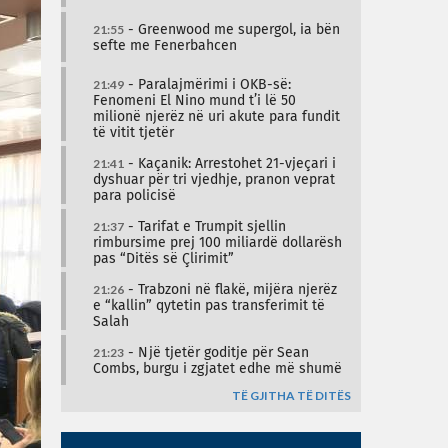
21:55
- Greenwood me supergol, ia bën
sefte me Fenerbahcen
21:49
- Paralajmërimi i OKB-së:
Fenomeni El Nino mund t’i lë 50
milionë njerëz në uri akute para fundit
të vitit tjetër
21:41
- Kaçanik: Arrestohet 21-vjeçari i
dyshuar për tri vjedhje, pranon veprat
para policisë
21:37
- Tarifat e Trumpit sjellin
rimbursime prej 100 miliardë dollarësh
pas “Ditës së Çlirimit”
21:26
- Trabzoni në flakë, mijëra njerëz
e “kallin” qytetin pas transferimit të
Salah
21:23
- Një tjetër goditje për Sean
Combs, burgu i zgjatet edhe më shumë
TË GJITHA TË DITËS