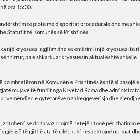
në ora 15:00.
kundërshtim të plotë me dispozitat procedurale dhe me shke
 dhe Statutit të Komunës së Prishtinës.
 një kryesues legjitim dhe se emërimi i një kryesuesi të ri
 së thirrur, pa e shkarkuar kryesuesin aktual është shkelje
e që po mbretëron në Komunën e Prishtinës është si pasojë e
jatë mujave të fundit nga Kryetari Rama dhe administrata e
guar vemëndjen e qytetarëve nga keqqeverisja dhe gjendja 
 zotohemi se do ta vazhdojmë betejën tonë për zbatimin e
jegjësisë të gjithë ata të cilët nuk i respektojnë normat dh