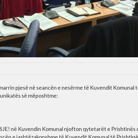
 marrin pjesë në seancën e nesërme të Kuvendit Komunal t
omunikatës së mëposhtme:
JE! në Kuvendin Komunal njofton qytetarët e Prishtinës
eancën e jashtëzakonshme të Kuvendit Komunal të Prishtinë