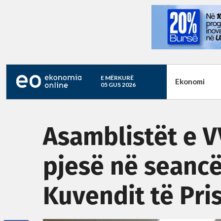
E MËRKURË
Ekonomi
05 GUS 2026
Asamblistët e V
pjesë në seanc
Kuvendit të Pri