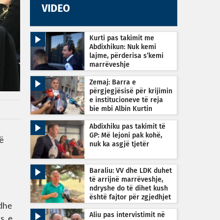
VIDEO
Kurti pas takimit me
Abdixhikun: Nuk kemi
lajme, përderisa s’kemi
marrëveshje
Zemaj: Barra e
përgjegjësisë për krijimin
e institucioneve të reja
bie mbi Albin Kurtin
Abdixhiku pas takimit të
GP: Më lejoni pak kohë,
ë
nuk ka asgjë tjetër
Baraliu: VV dhe LDK duhet
të arrijnë marrëveshje,
ndryshe do të dihet kush
është fajtor për zgjedhjet
 dhe
e reja
Aliu pas intervistimit në
s, e