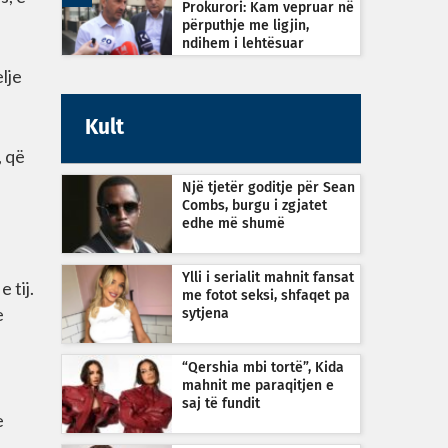
Prokurori: Kam vepruar në
përputhje me ligjin,
ndihem i lehtësuar
lje
Kult
, që
Një tjetër goditje për Sean
Combs, burgu i zgjatet
edhe më shumë
Ylli i serialit mahnit fansat
 tij.
me fotot seksi, shfaqet pa
e
sytjena
“Qershia mbi tortë”, Kida
mahnit me paraqitjen e
saj të fundit
e