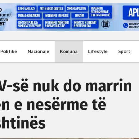
Politikë
Nacionale
Komuna
Lifestyle
Sport
V-së nuk do marrin
ën e nesërme të
shtinës