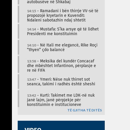
autobusëve në Shkabaj
14:15
- Ramadani i bën thirrje VV-së të
propozojë kryetarin e Kuvendit:
Ndaleni sabotazhin ndaj shtetit
14:14
- Mustafa: S’ka arsye që të lidhet
Presidenti me konstituimin
14:10
- Në Itali me elegancë, Rike Roçi
“thyen” çdo balancë
13:58
- Meksika del kundër Concacaf
dhe mbështet Infantinon, përplasje e
re në FIFA
13:47
- Ymeri: Nëse nuk thirret sot
seanca, takimi i radhës është sheshi
13:42
- Kurti: Takimet me LDK-në nuk
janë lajm, janë përpjekje për
konstituimin e institucioneve
TË GJITHA TË DITËS