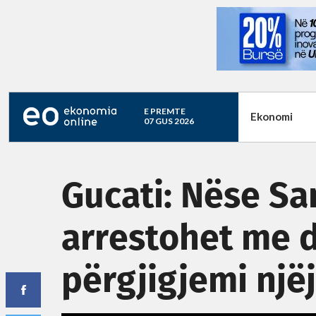
E PREMTE
Ekonomi
07 GUS 2026
Gucati: Nëse S
arrestohet me d
përgjigjemi një