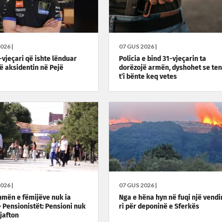
026 |
07 GUS 2026 |
-vjeçari që ishte lënduar
Policia e bind 31-vjeçarin ta
ë aksidentin në Pejë
dorëzojë armën, dyshohet se ten
t’i bënte keq vetes
026 |
07 GUS 2026 |
hmën e fëmijëve nuk ia
Nga e hëna hyn në fuqi një vendi
– Pensionistët: Pensioni nuk
ri për deponinë e Sferkës
jafton