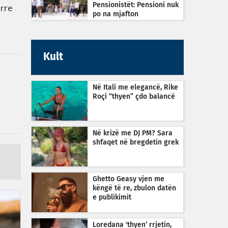
Pensionistët: Pensioni nuk
arre
po na mjafton
Kult
Në Itali me elegancë, Rike
Roçi “thyen” çdo balancë
Në krizë me DJ PM? Sara
shfaqet në bregdetin grek
Ghetto Geasy vjen me
këngë të re, zbulon datën
e publikimit
Loredana ‘thyen’ rrjetin,