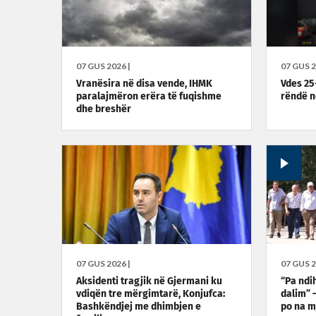
07 GUS 2026 |
07 GUS 2
Vranësira në disa vende, IHMK
Vdes 25
paralajmëron erëra të fuqishme
rëndë n
dhe breshër
07 GUS 2026 |
07 GUS 2
Aksidenti tragjik në Gjermani ku
“Pa ndi
vdiqën tre mërgimtarë, Konjufca:
dalim” 
Bashkëndjej me dhimbjen e
po na m