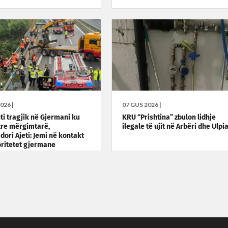
026 |
07 GUS 2026 |
ti tragjik në Gjermani ku
KRU “Prishtina” zbulon lidhje
tre mërgimtarë,
ilegale të ujit në Arbëri dhe Ulpi
ori Ajeti: Jemi në kontakt
ritetet gjermane