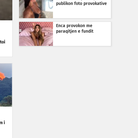
publikon foto provokative
Enca provokon me
paraqitjen e fundit
toi
m i