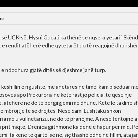
ne
 së UÇK-së, Hysni Gucati ka thënë se nqse kryetari i Skënd
 e rendit atëherë edhe qytetarët do të reagojnë dhunshë
t e ndodhura gjatë ditës së djeshme janë turp.
 këshillin e ngushtë, me anëtarësinë time, kam biseduar me
sovës apo Prokuroria në këtë rast jo policia, të qesë një
, atëherë ne do të përgjigjemi me dhunë. Këtë le ta dinë 
në mbrojtje të së drejtës, Nëse Sami Lushtaku shkon
ria me u vullnetarizu, ne do të pranojmë. A nëse tentojnë 
 prit miqtë, Drenica gjithmonë ka qenë e hapur për miq. Po
i, ta kenë të qartë, se ne, siç thashë edhe në fillim, ata ja