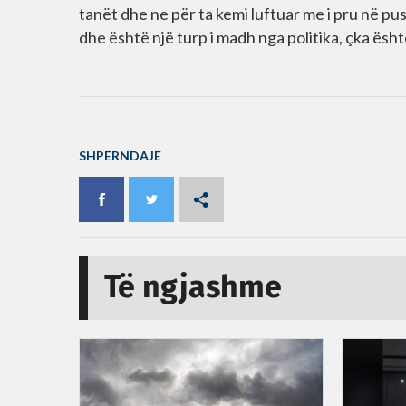
tanët dhe ne për ta kemi luftuar me i pru në p
dhe është një turp i madh nga politika, çka ësht
SHPËRNDAJE
Të ngjashme