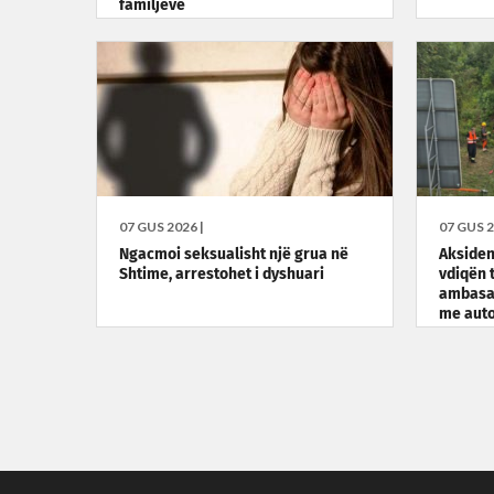
familjeve
07 GUS 2026 |
07 GUS 2
Ngacmoi seksualisht një grua në
Aksiden
Shtime, arrestohet i dyshuari
vdiqën 
ambasad
me auto