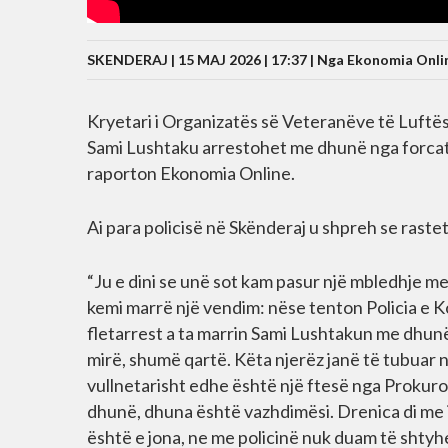
SKENDERAJ | 15 MAJ 2026 | 17:37 |
Nga Ekonomia Onli
Kryetari i Organizatës së Veteranëve të Luftës
Sami Lushtaku arrestohet me dhunë nga forcat
raporton Ekonomia Online.
Ai para policisë në Skënderaj u shpreh se raste
“Ju e dini se unë sot kam pasur një mbledhje me
kemi marrë një vendim: nëse tenton Policia e Ko
fletarrest a ta marrin Sami Lushtakun me dhunë
mirë, shumë qartë. Këta njerëz janë të tubuar 
vullnetarisht edhe është një ftesë nga Prokuro
dhunë, dhuna është vazhdimësi. Drenica di me i
është e jona, ne me policinë nuk duam të shtyhem