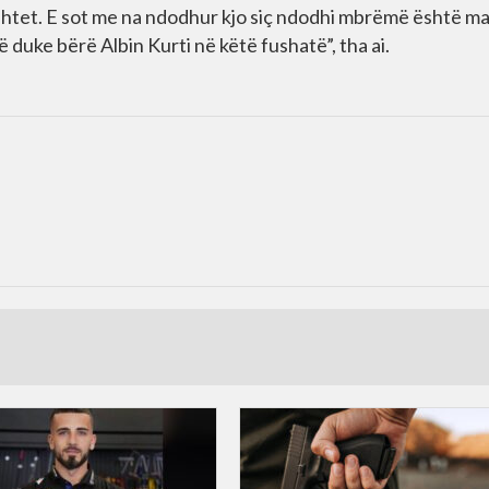
ushtet. E sot me na ndodhur kjo siç ndodhi mbrëmë është m
ë duke bërë Albin Kurti në këtë fushatë”, tha ai.