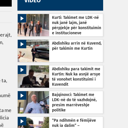
VIDEO
Kurti: Takimet me LDK-në
nuk janë lajm, janë
përpjekje për konstituimin
e institucioneve
erajt,
m,
Abdixhiku arrin në Kuvend,
për takimin me Kurtin
Abdixhiku para takimit me
Kurtin: Nuk ka asnjë arsye
 ta,
të vonohet konstituimi i
Kuvendit
shumë
Bajqinovci: Takimet me
LDK-në do të vazhdojnë,
presim marrëveshje
ata me
politike
licia
“Pa ndihmën e fëmijëve
në
nuk ia dalim” –