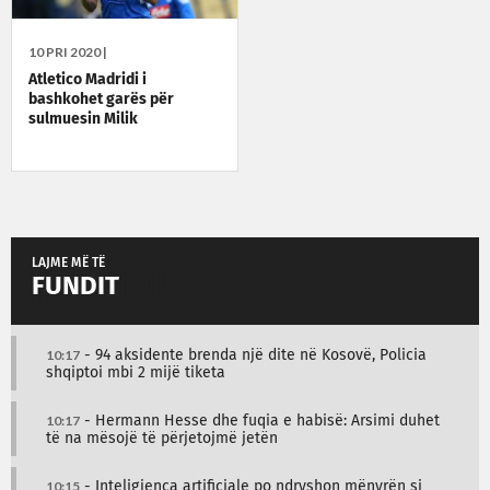
10 PRI 2020 |
Atletico Madridi i
bashkohet garës për
sulmuesin Milik
LAJME MË TË
FUNDIT
10:17
- 94 aksidente brenda një dite në Kosovë, Policia
shqiptoi mbi 2 mijë tiketa
10:17
- Hermann Hesse dhe fuqia e habisë: Arsimi duhet
të na mësojë të përjetojmë jetën
10:15
- Inteligjenca artificiale po ndryshon mënyrën si