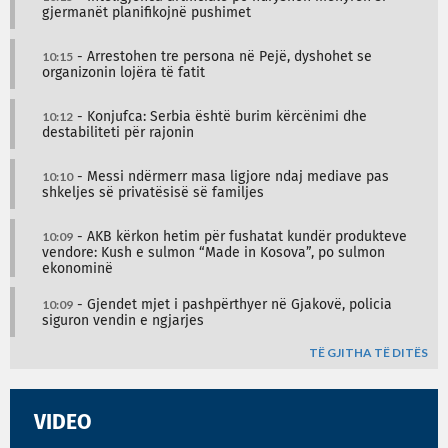
gjermanët planifikojnë pushimet
10:15
- Arrestohen tre persona në Pejë, dyshohet se
organizonin lojëra të fatit
10:12
- Konjufca: Serbia është burim kërcënimi dhe
destabiliteti për rajonin
10:10
- Messi ndërmerr masa ligjore ndaj mediave pas
shkeljes së privatësisë së familjes
10:09
- AKB kërkon hetim për fushatat kundër produkteve
vendore: Kush e sulmon “Made in Kosova”, po sulmon
ekonominë
10:09
- Gjendet mjet i pashpërthyer në Gjakovë, policia
siguron vendin e ngjarjes
TË GJITHA TË DITËS
VIDEO