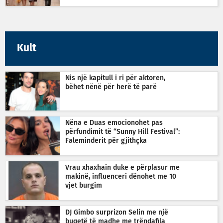
Kult
Nis një kapitull i ri për aktoren,
bëhet nënë për herë të parë
Nëna e Duas emocionohet pas
përfundimit të “Sunny Hill Festival”:
Faleminderit për gjithçka
Vrau xhaxhain duke e përplasur me
makinë, influenceri dënohet me 10
vjet burgim
DJ Gimbo surprizon Selin me një
buqetë të madhe me trëndafila