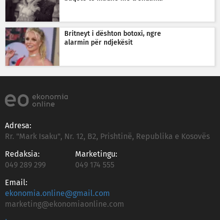
Britneyt i dështon botoxi, ngre
alarmin për ndjekësit
Adresa:
Rr. "Mark Isaku", Nr. 12, B2, Prishtinë, Republika e Kosovës
Redaksia:
Marketingu:
049 289 299
049 174 555
Email:
ekonomia.online@gmail.com
marketing@ekonomiaonline.com