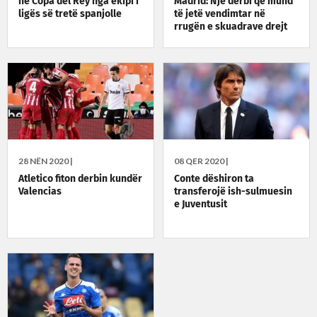
në Copa del Rey nga ekipi i
Madrid: Një derbi që mund
ligës së tretë spanjolle
të jetë vendimtar në
rrugën e skuadrave drejt
titullit
28 NËN 2020 |
08 QER 2020 |
Atletico fiton derbin kundër
Conte dëshiron ta
Valencias
transferojë ish-sulmuesin
e Juventusit