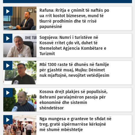
Rafuna: Rritja e çmimit të naftës po
ua rrit kostot bizneseve, mund të
tkurrë prodhimin dhe të rrisë
papunësinë
Sogojeva: Numri i turistëve në
Kosovë rritet çdo vit, duhet të
themelohet Agjencia Kombëtare e
Turizmit
Mbi 1300 raste të dhunës në familje
për gjashtë muaj, Mujku: Dënimet
nuk mjaftojnë, nevojitet vetëdijesim
Kosova drejt plakjes së popullsisë,
Behrami paralajmëron pasoja për
ekonominë dhe sistemin
shëndetësor
Nga mungesa e granteve te sfidat në
treg, gratë sipërmarrëse kërkojnë
më shumë mbështetje