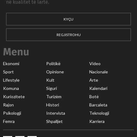
në kualitet të lartë.
KYÇU
REGJISTROHU
Menu
Ekonomi
Politikë
Video
Sport
Opinione
Nacionale
Lifestyle
Kult
Arte
Komuna
Siguri
Kalendari
Kuriozitete
Turizëm
Botë
Rajon
Histori
Barcaleta
Psikologji
Intervista
Teknologji
Femra
Shpalljet
Karriera