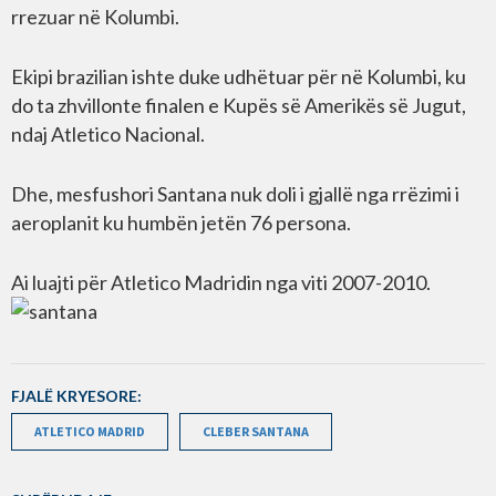
rrezuar në Kolumbi.
Ekipi brazilian ishte duke udhëtuar për në Kolumbi, ku
do ta zhvillonte finalen e Kupës së Amerikës së Jugut,
ndaj Atletico Nacional.
Dhe, mesfushori Santana nuk doli i gjallë nga rrëzimi i
aeroplanit ku humbën jetën 76 persona.
Ai luajti për Atletico Madridin nga viti 2007-2010.
FJALË KRYESORE:
ATLETICO MADRID
CLEBER SANTANA