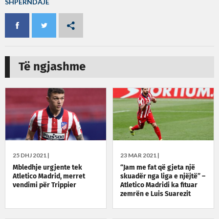
SHPËRNDAJE
Të ngjashme
25 DHJ 2021 |
23 MAR 2021 |
Mbledhje urgjente tek
“Jam me fat që gjeta një
Atletico Madrid, merret
skuadër nga liga e njëjtë” –
vendimi për Trippier
Atletico Madridi ka fituar
zemrën e Luis Suarezit