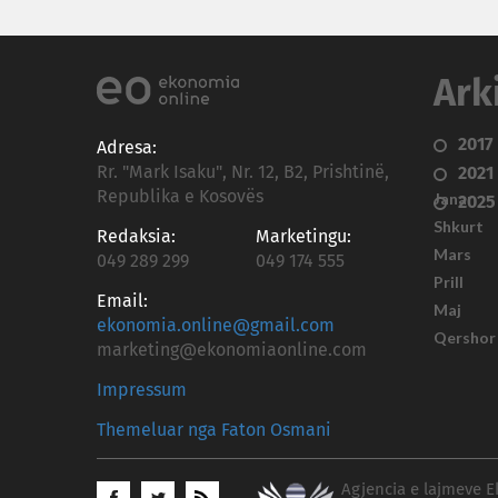
Ark
2017
Adresa:
Rr. "Mark Isaku", Nr. 12, B2, Prishtinë,
2021
Republika e Kosovës
Janar
2025
Shkurt
Redaksia:
Marketingu:
Mars
049 289 299
049 174 555
Prill
Email:
Maj
ekonomia.online@gmail.com
Qershor
marketing@ekonomiaonline.com
Impressum
Themeluar nga Faton Osmani
Agjencia e lajmeve E