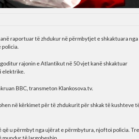
 janë raportuar të zhdukur në përmbytjet e shkaktuara nga
policia.
goditur rajonin e Atlantikut në 50 vjet kanë shkaktuar
 elektrike.
 shkruan BBC, transmeton Klankosova.tv.
ohen në kërkimet për të zhdukurit për shkak të kushteve t
që u përmbyt nga ujërat e përmbytura, njoftoi policia. Tr
ë mundur të largoheshin.