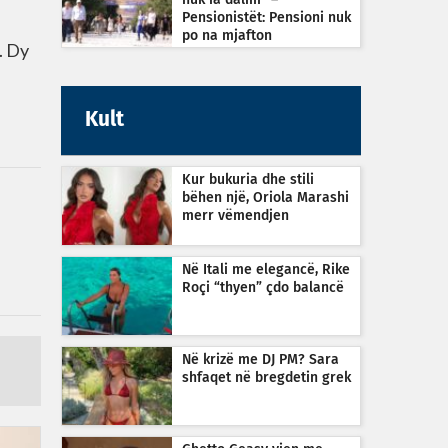
nuk ia dalim” –
Pensionistët: Pensioni nuk
po na mjafton
. Dy
Kult
Kur bukuria dhe stili
bëhen një, Oriola Marashi
merr vëmendjen
Në Itali me elegancë, Rike
Roçi “thyen” çdo balancë
Në krizë me DJ PM? Sara
shfaqet në bregdetin grek