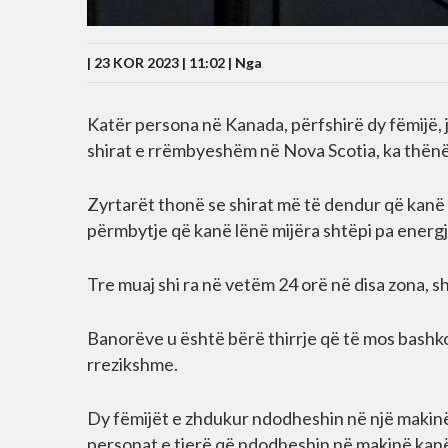
| 23 KOR 2023 | 11:02 |
Nga
Katër persona në Kanada, përfshirë dy fëmijë,
shirat e rrëmbyeshëm në Nova Scotia, ka thënë 
Zyrtarët thonë se shirat më të dendur që kanë 
përmbytje që kanë lënë mijëra shtëpi pa energji
Tre muaj shi ra në vetëm 24 orë në disa zona,
Banorëve u është bërë thirrje që të mos bashk
rrezikshme.
Dy fëmijët e zhdukur ndodheshin në një makinë 
personat e tjerë që ndodheshin në makinë kan