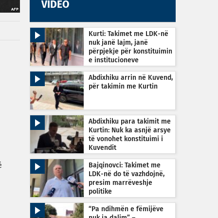
VIDEO
Kurti: Takimet me LDK-në
nuk janë lajm, janë
përpjekje për konstituimin
e institucioneve
Abdixhiku arrin në Kuvend,
për takimin me Kurtin
Abdixhiku para takimit me
Kurtin: Nuk ka asnjë arsye
të vonohet konstituimi i
Kuvendit
ë
Bajqinovci: Takimet me
LDK-në do të vazhdojnë,
presim marrëveshje
politike
e
“Pa ndihmën e fëmijëve