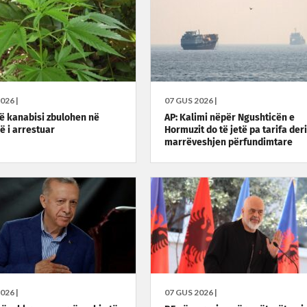
026 |
07 GUS 2026 |
ë kanabisi zbulohen në
AP: Kalimi nëpër Ngushticën e
ë i arrestuar
Hormuzit do të jetë pa tarifa der
marrëveshjen përfundimtare
026 |
07 GUS 2026 |