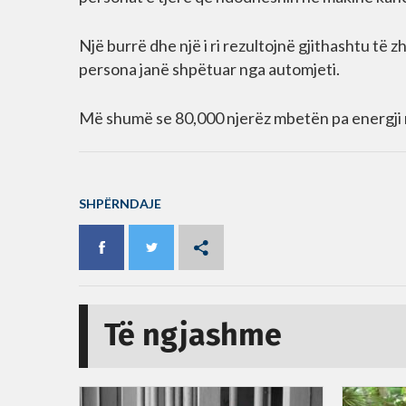
Një burrë dhe një i ri rezultojnë gjithashtu të 
persona janë shpëtuar nga automjeti.
Më shumë se 80,000 njerëz mbetën pa energji
SHPËRNDAJE
Të ngjashme