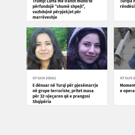
Trump: Lufta me Iranin mund të
Turqia 
përfundojë “shumë shpejt”,
rëndësi
vazhdojnë përpjekjet për
marrëveshje
07 GUS 2026 |
07 GUS 2
E dënuar në Turqi për pjesëmarrje
Momenti
në grupe terroriste, pritet masa
e opera
për 32-vjeçaren që e prangosi
Shqipëria