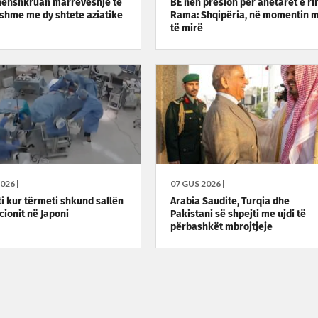
nënshkruan marrëveshje të
BE nën presion për anëtarët e rin
shme me dy shtete aziatike
Rama: Shqipëria, në momentin 
të mirë
026 |
07 GUS 2026 |
 kur tërmeti shkund sallën
Arabia Saudite, Turqia dhe
cionit në Japoni
Pakistani së shpejti me ujdi të
përbashkët mbrojtjeje