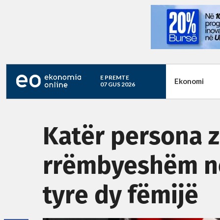
E PREMTE
Ekonomi
07 GUS 2026
Katër persona z
rrëmbyeshëm në
tyre dy fëmijë