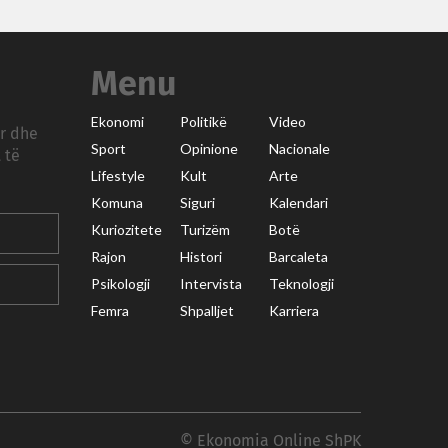
Menu
Ekonomi
Politikë
Video
ar dhe
Sport
Opinione
Nacionale
 të
Lifestyle
Kult
Arte
Komuna
Siguri
Kalendari
Kuriozitete
Turizëm
Botë
Rajon
Histori
Barcaleta
Psikologji
Intervista
Teknologji
Femra
Shpalljet
Karriera
© Ekonomia Online ShPK