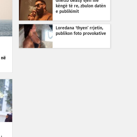
Ghetto Geasy vjen me
këngë të re, zbulon datën
e publikimit
Loredana ‘thyen’ rrjetin,
publikon foto provokative
i në