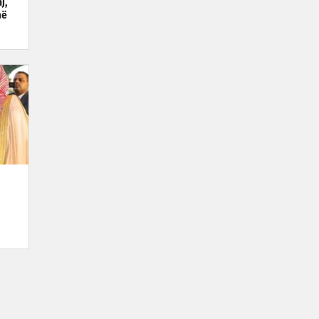
j,
më