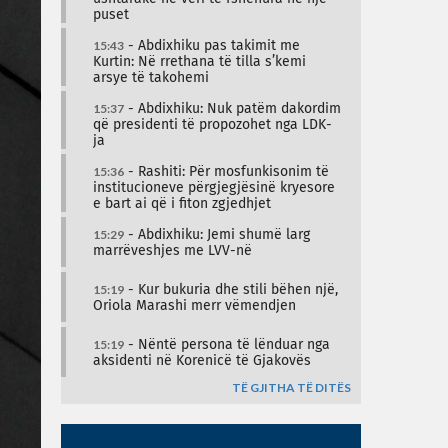
puset
15:43
- Abdixhiku pas takimit me
Kurtin: Në rrethana të tilla s’kemi
arsye të takohemi
15:37
- Abdixhiku: Nuk patëm dakordim
që presidenti të propozohet nga LDK-
ja
15:36
- Rashiti: Për mosfunkisonim të
institucioneve përgjegjësinë kryesore
e bart ai që i fiton zgjedhjet
15:29
- Abdixhiku: Jemi shumë larg
marrëveshjes me LVV-në
15:19
- Kur bukuria dhe stili bëhen një,
Oriola Marashi merr vëmendjen
15:19
- Nëntë persona të lënduar nga
aksidenti në Korenicë të Gjakovës
TË GJITHA TË DITËS