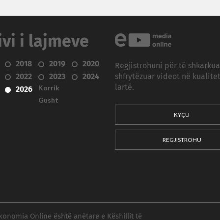
ivi i lajmeve
2018
2019
2020
Regjistrohuni për të shkarku
2022
2023
2024
shfrytëzuar videot në kualitet
Korrik
lartë.
2026
Gusht
KYÇU
REGJISTROHU
konomia Online është anëtare e Këshillit të