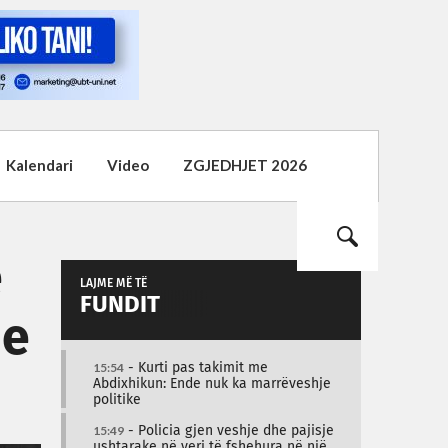
Kalendari
Video
ZGJEDHJET 2026
e
LAJME MË TË
FUNDIT
 e
15:54
- Kurti pas takimit me
Abdixhikun: Ende nuk ka marrëveshje
politike
15:49
- Policia gjen veshje dhe pajisje
ushtarake në veri të fshehura në një