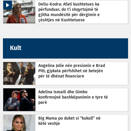
Deliu-Kodra: Afati kushtetues ka
përfunduar, do t’i shqyrtojmë të
gjitha mundësitë për dërgimin e
çështjes në Kushtetuese
Kult
Angelina Jolie nën presionin e Brad
Pitt, gjykata përfshihet në betejën
për të dhënat financiare
Adelina Ismaili dhe Gimbo
konfirmojnë bashkëpunimin e tyre të
parë
Big Mama po duket si “kukull” në
këtë veshje