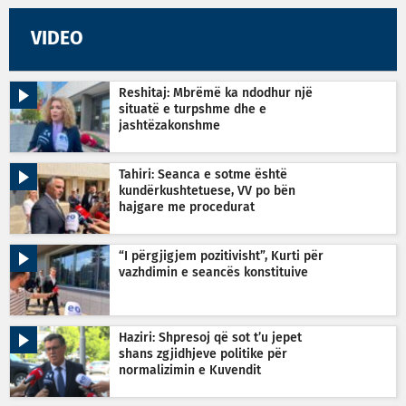
VIDEO
Reshitaj: Mbrëmë ka ndodhur një
situatë e turpshme dhe e
jashtëzakonshme
Tahiri: Seanca e sotme është
kundërkushtetuese, VV po bën
hajgare me procedurat
“I përgjigjem pozitivisht”, Kurti për
vazhdimin e seancës konstituive
Haziri: Shpresoj që sot t’u jepet
shans zgjidhjeve politike për
normalizimin e Kuvendit