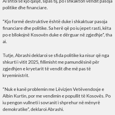
Ai shtoi se kjo qasje, sipas tij, po i shkakton vendit pasoja
politike dhe financiare.
“Kjo formë destruktive është duke i shkaktuar pasoja
financiare dhe politike. Sa herë që po iu jepet rasti, këta
po e bllokojnë Kosovën duke e dërguar në zgjedhje”, tha
ai.
Tutje, Abrashi deklaroi se sfida politike ka nisur që nga
shkurti i vitit 2025, fillimisht me pamundësinë për
zgjedhjen e kryetarit të vendit dhe më pas të
kryeministrit.
“Nuk e kanë problemin me Lëvizjen Vetëvendosje e
Albin Kurtin, por me vendimin e popullit të Kosovës. Po
iu pengon vullneti i sovranit i shprehur në mënyrë
demokratike”, deklaroi Abrashi.