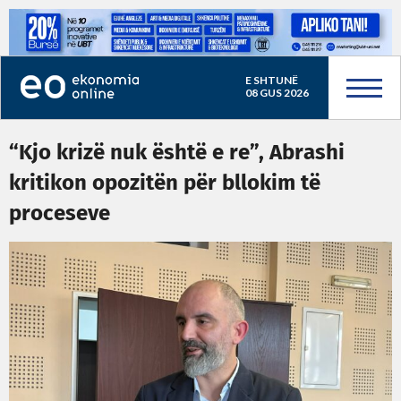
E SHTUNË
08 GUS 2026
“Kjo krizë nuk është e re”, Abrashi
kritikon opozitën për bllokim të
proceseve