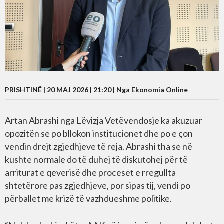
PRISHTINË | 20 MAJ 2026 | 21:20 |
Nga Ekonomia Online
Artan Abrashi nga Lëvizja Vetëvendosje ka akuzuar
opozitën se po bllokon institucionet dhe po e çon
vendin drejt zgjedhjeve të reja. Abrashi tha se në
kushte normale do të duhej të diskutohej për të
arriturat e qeverisë dhe proceset e rregullta
shtetërore pas zgjedhjeve, por sipas tij, vendi po
përballet me krizë të vazhdueshme politike.