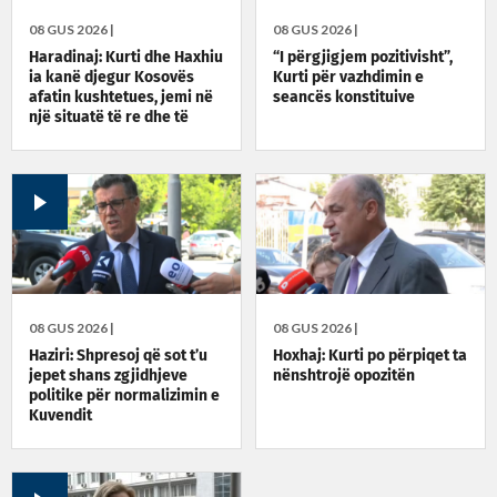
08 GUS 2026 |
08 GUS 2026 |
Haradinaj: Kurti dhe Haxhiu
“I përgjigjem pozitivisht”,
ia kanë djegur Kosovës
Kurti për vazhdimin e
afatin kushtetues, jemi në
seancës konstituive
një situatë të re dhe të
rrezikshme
08 GUS 2026 |
08 GUS 2026 |
Haziri: Shpresoj që sot t’u
Hoxhaj: Kurti po përpiqet ta
jepet shans zgjidhjeve
nënshtrojë opozitën
politike për normalizimin e
Kuvendit