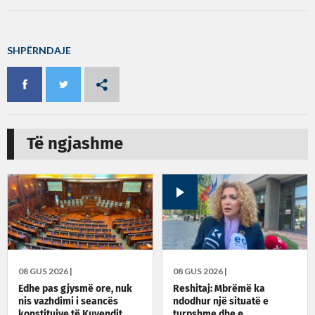
SHPËRNDAJE
Të ngjashme
08 GUS 2026 |
08 GUS 2026 |
Edhe pas gjysmë ore, nuk
Reshitaj: Mbrëmë ka
nis vazhdimi i seancës
ndodhur një situatë e
konstituive të Kuvendit
turpshme dhe e