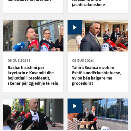
jashtëzakonshme
08 GUS 2026 |
08 GUS 2026 |
Basha: Insistimi për
Tahiri: Seanca e sotme
kryetarin e Kuvendit dhe
është kundërkushtetuese,
bojkotimi i presidentit,
VV po bën hajgare me
skenar për zgjedhje të reja
procedurat