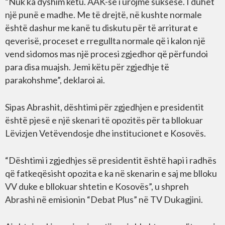
“Nuk ka dyshim këtu. AAK-së i urojmë suksese. I duhet
një punë e madhe. Me të drejtë, në kushte normale
është dashur me kanë tu diskutu për të arriturat e
qeverisë, proceset e rregullta normale që i kalon një
vend sidomos mas një procesi zgjedhor që përfundoi
para disa muajsh. Jemi këtu për zgjedhje të
parakohshme”, deklaroi ai.
Sipas Abrashit, dështimi për zgjedhjen e presidentit
është pjesë e një skenari të opozitës për ta bllokuar
Lëvizjen Vetëvendosje dhe institucionet e Kosovës.
“Dështimi i zgjedhjes së presidentit është hapi i radhës
që fatkeqësisht opozita e ka në skenarin e saj me blloku
VV duke e bllokuar shtetin e Kosovës”, u shpreh
Abrashi në emisionin “Debat Plus” në TV Dukagjini.