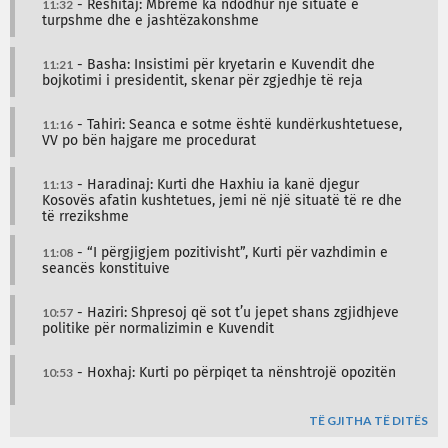
11:32
- Reshitaj: Mbrëmë ka ndodhur një situatë e
turpshme dhe e jashtëzakonshme
11:21
- Basha: Insistimi për kryetarin e Kuvendit dhe
bojkotimi i presidentit, skenar për zgjedhje të reja
11:16
- Tahiri: Seanca e sotme është kundërkushtetuese,
VV po bën hajgare me procedurat
11:13
- Haradinaj: Kurti dhe Haxhiu ia kanë djegur
Kosovës afatin kushtetues, jemi në një situatë të re dhe
të rrezikshme
11:08
- “I përgjigjem pozitivisht”, Kurti për vazhdimin e
seancës konstituive
10:57
- Haziri: Shpresoj që sot t’u jepet shans zgjidhjeve
politike për normalizimin e Kuvendit
10:53
- Hoxhaj: Kurti po përpiqet ta nënshtrojë opozitën
TË GJITHA TË DITËS