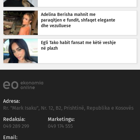
Adelina Berisha mahnit me
paraqitjen e fundit, shfaqet elegante
dhe vezulluese
Egli Tako habit fansat me këtë veshje
në plazh
Adresa:
Rr. "Mark Isaku", Nr. 12, B2, Prishtinë, Republika e Kosovës
Redaksia:
Marketingu:
049 289 299
049 174 555
Email: