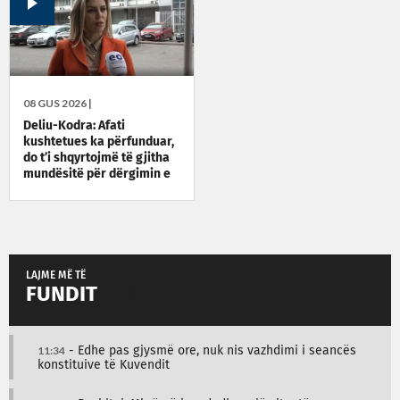
08 GUS 2026 |
Deliu-Kodra: Afati
kushtetues ka përfunduar,
do t’i shqyrtojmë të gjitha
mundësitë për dërgimin e
çështjes në Kushtetuese
LAJME MË TË
FUNDIT
11:34
- Edhe pas gjysmë ore, nuk nis vazhdimi i seancës
konstituive të Kuvendit