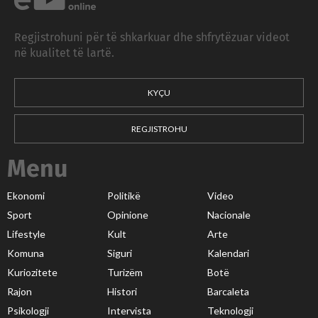
Regjistrohuni për të shkarkuar dhe shfrytëzuar videot
në kualitet të lartë.
KYÇU
REGJISTROHU
Menu
Ekonomi
Politikë
Video
Sport
Opinione
Nacionale
Lifestyle
Kult
Arte
Komuna
Siguri
Kalendari
Kuriozitete
Turizëm
Botë
Rajon
Histori
Barcaleta
Psikologji
Intervista
Teknologji