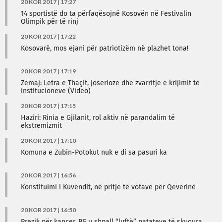
20 KOR 2017 | 17:27
14 sportistë do ta përfaqësojnë Kosovën në Festivalin
Olimpik për të rinj
20 KOR 2017 | 17:22
Kosovarë, mos ejani për patriotizëm në plazhet tona!
20 KOR 2017 | 17:19
Zemaj: Letra e Thaçit, joserioze dhe zvarritje e krijimit të
institucioneve (Video)
20 KOR 2017 | 17:15
Haziri: Rinia e Gjilanit, rol aktiv në parandalim të
ekstremizmit
20 KOR 2017 | 17:10
Komuna e Zubin-Potokut nuk e di sa pasuri ka
20 KOR 2017 | 16:56
Konstituimi i Kuvendit, në pritje të votave për Qeverinë
20 KOR 2017 | 16:50