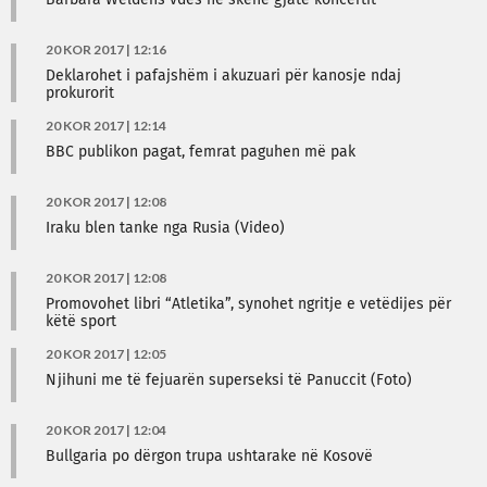
Barbara Weldens vdes në skenë gjatë koncertit
20 KOR 2017 | 12:16
Deklarohet i pafajshëm i akuzuari për kanosje ndaj
prokurorit
20 KOR 2017 | 12:14
BBC publikon pagat, femrat paguhen më pak
20 KOR 2017 | 12:08
Iraku blen tanke nga Rusia (Video)
20 KOR 2017 | 12:08
Promovohet libri “Atletika”, synohet ngritje e vetëdijes për
këtë sport
20 KOR 2017 | 12:05
Njihuni me të fejuarën superseksi të Panuccit (Foto)
20 KOR 2017 | 12:04
Bullgaria po dërgon trupa ushtarake në Kosovë