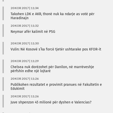
20 KOR 2017 | 11:34
Takohen LDK e AKR, thonë nuk ka ndarje as votë për
Haradinajn
20 KOR 2017 | 11:32
Neymar afër kalimit në PSG
20 KOR 2017 | 11:30
Vulin: Në Kosovë s’ka forcë tjetër ushtarake pos KFOR-it
20 KOR 2017 | 11:29
Chelsea nuk dorëzohet për Danilon, në marrëveshje
përfshin edhe një lojtarë
20 KOR 2017 | 11:26
Publikohen rezultatet e provimit pranues në Fakultetin e
Edukimit
20 KOR 2017 | 11:26
Juve shpenzon 45 milionë për dyshen e Valencias?