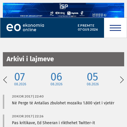
E PREMTE
07 GUS 2026
Arkivi i lajmeve
07
06
05
08.2026
08.2026
08.2026
08
20 KOR 2017 | 22:40
Në Perge të Antalias zbulohet mozaiku 1.800 vjet i vjetër
20 KOR 2017 | 22:26
Pas kritikave, Ed Sheeran i rikthehet Twitter-it