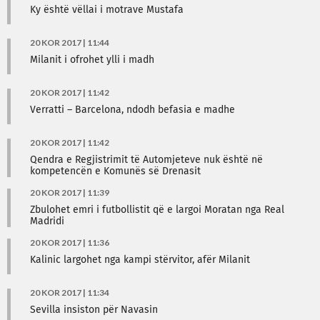
Ky është vëllai i motrave Mustafa
20 KOR 2017 | 11:44
Milanit i ofrohet ylli i madh
20 KOR 2017 | 11:42
Verratti – Barcelona, ndodh befasia e madhe
20 KOR 2017 | 11:42
Qendra e Regjistrimit të Automjeteve nuk është në
kompetencën e Komunës së Drenasit
20 KOR 2017 | 11:39
Zbulohet emri i futbollistit që e largoi Moratan nga Real
Madridi
20 KOR 2017 | 11:36
Kalinic largohet nga kampi stërvitor, afër Milanit
20 KOR 2017 | 11:34
Sevilla insiston për Navasin