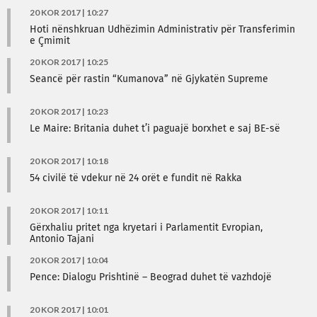
20 KOR 2017 | 10:27
Hoti nënshkruan Udhëzimin Administrativ për Transferimin
e Çmimit
20 KOR 2017 | 10:25
Seancë për rastin “Kumanova” në Gjykatën Supreme
20 KOR 2017 | 10:23
Le Maire: Britania duhet t’i paguajë borxhet e saj BE-së
20 KOR 2017 | 10:18
54 civilë të vdekur në 24 orët e fundit në Rakka
20 KOR 2017 | 10:11
Gërxhaliu pritet nga kryetari i Parlamentit Evropian,
Antonio Tajani
20 KOR 2017 | 10:04
Pence: Dialogu Prishtinë – Beograd duhet të vazhdojë
20 KOR 2017 | 10:01