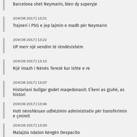
Barcelona shet Neymarin, blen dy superyje
20 KOR 2017 | 13:31
Trajneri i PSG e jep lajmin e madh për Neymarin
20 KOR 2017 | 13:22
UP merr një vendim të rëndësishëm
20 KOR 2017 | 13:13
Një imazh i Nënës Terezë kur ishte e re
20 KOR 2017 | 13:07
Historiani bullgar godet maqedonasit: S’keni as gjuhë, as
histori
20 KOR 2017 | 13:04
Hoti nënshkruan udhëzimin administrativ për transferimin
e çmimit
20 KOR 2017 | 13:00
Malajzia ndalon këngën Despacito