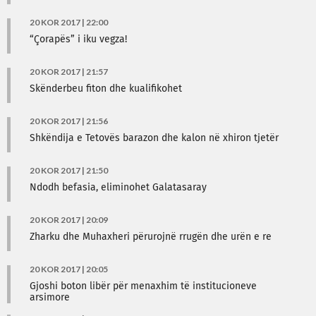
20 KOR 2017 | 22:00
“Çorapës” i iku vegza!
20 KOR 2017 | 21:57
Skënderbeu fiton dhe kualifikohet
20 KOR 2017 | 21:56
Shkëndija e Tetovës barazon dhe kalon në xhiron tjetër
20 KOR 2017 | 21:50
Ndodh befasia, eliminohet Galatasaray
20 KOR 2017 | 20:09
Zharku dhe Muhaxheri përurojnë rrugën dhe urën e re
20 KOR 2017 | 20:05
Gjoshi boton libër për menaxhim të institucioneve
arsimore