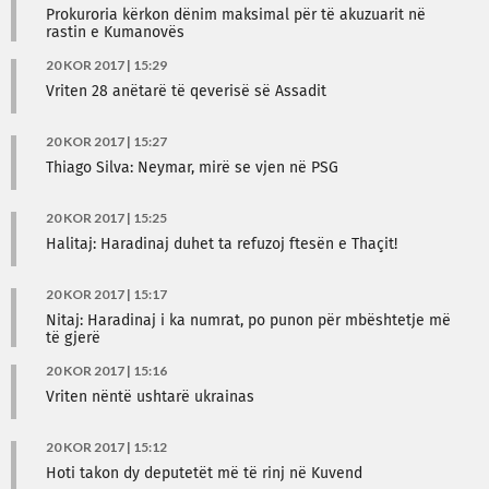
Prokuroria kërkon dënim maksimal për të akuzuarit në
rastin e Kumanovës
20 KOR 2017 | 15:29
Vriten 28 anëtarë të qeverisë së Assadit
20 KOR 2017 | 15:27
Thiago Silva: Neymar, mirë se vjen në PSG
20 KOR 2017 | 15:25
Halitaj: Haradinaj duhet ta refuzoj ftesën e Thaçit!
20 KOR 2017 | 15:17
Nitaj: Haradinaj i ka numrat, po punon për mbështetje më
të gjerë
20 KOR 2017 | 15:16
Vriten nëntë ushtarë ukrainas
20 KOR 2017 | 15:12
Hoti takon dy deputetët më të rinj në Kuvend