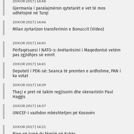
20 KOR 2017 | 14:48
Gjermania i paralajmëron qytetarët e vet të mos
udhëtojnë në Turqi
20 KOR 2017 | 14:46
Milan zyrtarizon transferimin e Bonuccit (Video)
20 KOR 2017 | 14:45
​Përfaqësuesi i NATO-s: Anëtarësimi i Maqedonisë vetëm
pas zgjidhjes së emrit
20 KOR 2017 | 14:41
Deputeti i PDK-së: Seanca të premten e ardhshme, PAN i
ka votat
20 KOR 2017 | 14:39
Thaçi e pret në takim regjisorin dhe skenaristin Paul
Haggis
20 KOR 2017 | 14:37
UNICEF-i vazhdon mbështetjen pë Kosovën
20 KOR 2017 | 14:21