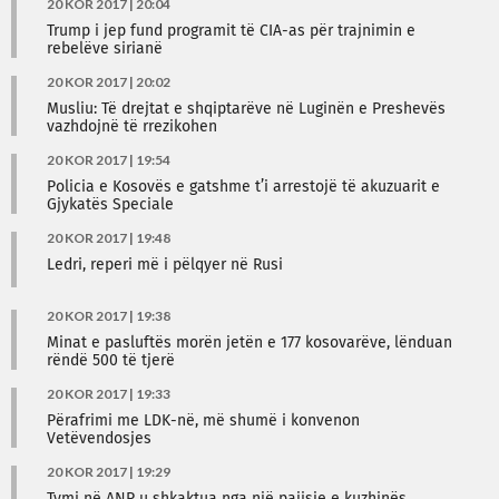
20 KOR 2017 | 20:04
Trump i jep fund programit të CIA-as për trajnimin e
rebelëve sirianë
20 KOR 2017 | 20:02
Musliu: Të drejtat e shqiptarëve në Luginën e Preshevës
vazhdojnë të rrezikohen
20 KOR 2017 | 19:54
Policia e Kosovës e gatshme t’i arrestojë të akuzuarit e
Gjykatës Speciale
20 KOR 2017 | 19:48
Ledri, reperi më i pëlqyer në Rusi
20 KOR 2017 | 19:38
Minat e pasluftës morën jetën e 177 kosovarëve, lënduan
rëndë 500 të tjerë
20 KOR 2017 | 19:33
Përafrimi me LDK-në, më shumë i konvenon
Vetëvendosjes
20 KOR 2017 | 19:29