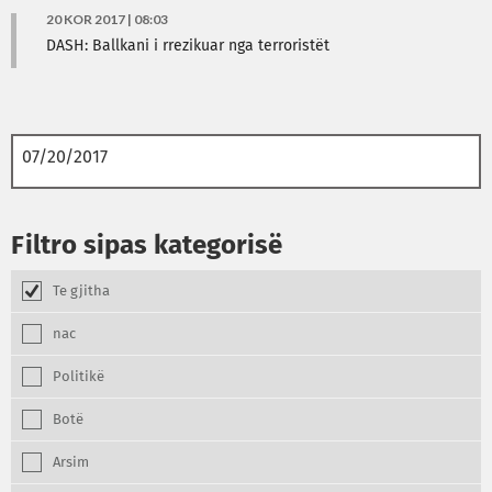
20 KOR 2017 | 08:03
DASH: Ballkani i rrezikuar nga terroristët
Filtro sipas kategorisë
Te gjitha
nac
Politikë
Botë
Arsim