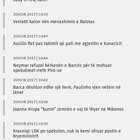
Lady in red, Kate!
20 KOR 2017 | 10:53
Verratti kalon nën menaxhimin e Raiolas
20 KOR 2017 | 10:49
Ausilio flet pas takimit që pati me agjentin e Kovacicit
20 KOR 2017 | 10:44
Neymar refuzoi kërkesën e Barcës për të mohuar
spekulimet rreth PSG-së
20 KOR 2017 | 10:42
Barca dështon edhe një herë, Paulinho vjen vetëm në
janar
20 KOR 2017 | 10:36
Joanna Krupa “kuron” zemrën e saj të thyer në Mikonos
20 KOR 2017 | 10:30
Krasniqi: LDK po spekulon, nuk ia kemi ofruar postin e
kryeministrit