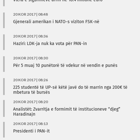
Vlera e sigurimeve arrin në 18.4 milionë euro
20 KOR 2017 | 08:48
Gjenerali amerikan i NATO-s viziton FSK-në
20 KOR 2017 | 08:36
Haziri: LDK-ja nuk ka vota për PAN-in
20 KOR 2017 | 08:30
Për 5 muaj 10 punëtorë të vdekur në vendin e punës
20 KOR 2017 | 08:26
225 studentë të UP-së këtë javë do të marrin nga 200€ të
mbetura të bursës
20 KOR 2017 | 08:20
Analistët: Zvarritja e formimit të institucioneve “djeg”
Haradinajn
20 KOR 2017 | 08:13
Presidenti i PAN-it