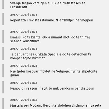
Svarqa tregon vërejtjen e LDK-së rreth ftesës së
Presidentit
20 KOR 2017 | 18:38
Reportazh i revistës italiane: Një “zhytje” në Shqipëri
20 KOR 2017 | 18:36
Ismaili: Po t’i kishte PAN-i numrat moti do të thirrej
seanca konstituive
20 KOR 2017 | 18:31
Të dënuarit nga Gjykata Speciale do të detyrohen t’i
kompensojnë viktimat
20 KOR 2017 | 18:21
Një tjetër kosovar mbytet në Velipojë, hyri ta shpëtonte
gruan
20 KOR 2017 | 18:16
Ivanoviq i reagon Thaçit: Ju nuk vendosni për dialogun
20 KOR 2017 | 18:13
Mustafa për McCain: Heronjtë sfidohen gjithmonë nga jeta