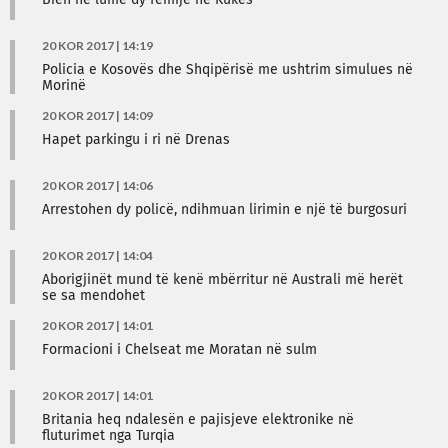
Bien në lumë dy fëmijë në Kukës
20 KOR 2017 | 14:19
Policia e Kosovës dhe Shqipërisë me ushtrim simulues në
Morinë
20 KOR 2017 | 14:09
Hapet parkingu i ri në Drenas
20 KOR 2017 | 14:06
Arrestohen dy policë, ndihmuan lirimin e një të burgosuri
20 KOR 2017 | 14:04
Aborigjinët mund të kenë mbërritur në Australi më herët
se sa mendohet
20 KOR 2017 | 14:01
Formacioni i Chelseat me Moratan në sulm
20 KOR 2017 | 14:01
Britania heq ndalesën e pajisjeve elektronike në
fluturimet nga Turqia