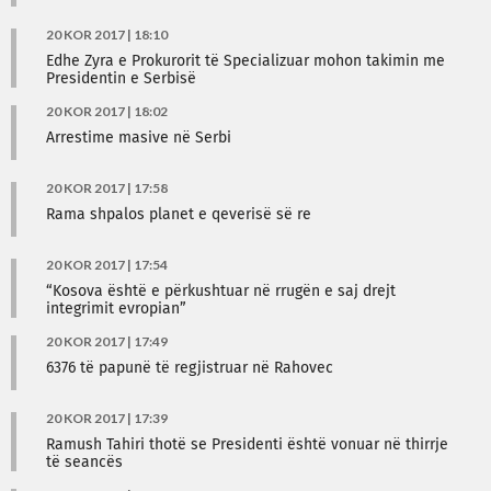
20 KOR 2017 | 18:10
Edhe Zyra e Prokurorit të Specializuar mohon takimin me
Presidentin e Serbisë
20 KOR 2017 | 18:02
Arrestime masive në Serbi
20 KOR 2017 | 17:58
Rama shpalos planet e qeverisë së re
20 KOR 2017 | 17:54
“Kosova është e përkushtuar në rrugën e saj drejt
integrimit evropian”
20 KOR 2017 | 17:49
6376 të papunë të regjistruar në Rahovec
20 KOR 2017 | 17:39
Ramush Tahiri thotë se Presidenti është vonuar në thirrje
të seancës