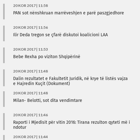
20 KOR 2017 | 11:58
PAN sot nënshkruan marrëveshjen e parë paszgjedhore
20 KOR 2017 | 11:56
Ilir Deda tregon se çfarë diskutoi koalicioni LAA
20 KOR 2017 | 11:53
Bebe Rexha po viziton Shqipërinë
20 KOR 2017 | 11:48
Dalin rezultatet e Fakultetit Juridik, në krye të listës vajza
e Hajredin Kuçit (Dokument)
20 KOR 2017 | 11:48
Milan- Belotti, sot dita vendimtare
20 KOR 2017 | 11:46
Raporti i Mjedisit për vitin 2016: Tirana rezulton qyteti më i
ndotur
20 KOR 2017 | 11:44