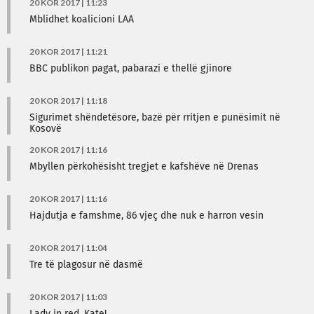
20 KOR 2017 | 11:23
Mblidhet koalicioni LAA
20 KOR 2017 | 11:21
BBC publikon pagat, pabarazi e thellë gjinore
20 KOR 2017 | 11:18
Sigurimet shëndetësore, bazë për rritjen e punësimit në
Kosovë
20 KOR 2017 | 11:16
Mbyllen përkohësisht tregjet e kafshëve në Drenas
20 KOR 2017 | 11:16
Hajdutja e famshme, 86 vjeç dhe nuk e harron vesin
20 KOR 2017 | 11:04
Tre të plagosur në dasmë
20 KOR 2017 | 11:03