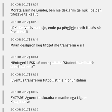
20 KOR 2017 | 13:59
Morata arrin në Londër, bën një deklarim që nuk i pëlqen
tifozëve të Realit
20 KOR 2017 | 13:50
LDK dhe Vetëvendosje, ende pa përgjigje rreth ftesës së
Presidentit
20 KOR 2017 | 13:44
Milan dëshpron keq tifozët me transferin e ri !
20 KOR 2017 | 13:44
Nëntogeri i FSK-së merr çmimin “Studenti më i mirë
ndërkombëtar”
20 KOR 2017 | 13:38
Juventus transferon futbollistin e njohur italian
20 KOR 2017 | 13:37
ZYRTARE: Aguero te skuadra e madhe nga Liga e
Kampionëve
20 KOR 2017 | 13:35