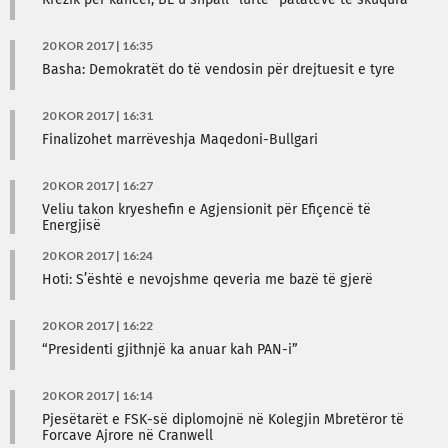
Rrezik për kancer, BE u shpall “luftë” patateve të skuqura
20 KOR 2017 | 16:35
Basha: Demokratët do të vendosin për drejtuesit e tyre
20 KOR 2017 | 16:31
Finalizohet marrëveshja Maqedoni-Bullgari
20 KOR 2017 | 16:27
Veliu takon kryeshefin e Agjensionit për Efiçencë të
Energjisë
20 KOR 2017 | 16:24
Hoti: S’është e nevojshme qeveria me bazë të gjerë
20 KOR 2017 | 16:22
“Presidenti gjithnjë ka anuar kah PAN-i”
20 KOR 2017 | 16:14
Pjesëtarët e FSK-së diplomojnë në Kolegjin Mbretëror të
Forcave Ajrore në Cranwell