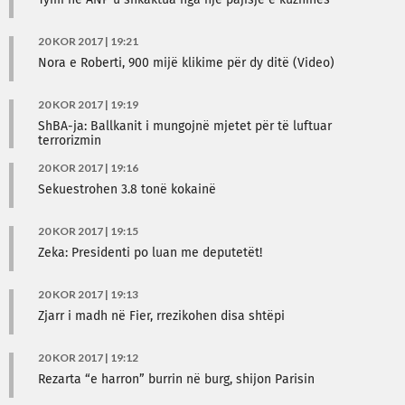
Tymi në ANP u shkaktua nga një pajisje e kuzhinës
20 KOR 2017 | 19:21
Nora e Roberti, 900 mijë klikime për dy ditë (Video)
20 KOR 2017 | 19:19
ShBA-ja: Ballkanit i mungojnë mjetet për të luftuar
terrorizmin
20 KOR 2017 | 19:16
Sekuestrohen 3.8 tonë kokainë
20 KOR 2017 | 19:15
Zeka: Presidenti po luan me deputetët!
20 KOR 2017 | 19:13
Zjarr i madh në Fier, rrezikohen disa shtëpi
20 KOR 2017 | 19:12
Rezarta “e harron” burrin në burg, shijon Parisin