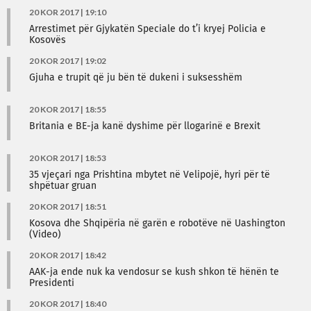
20 KOR 2017 | 19:10
Arrestimet për Gjykatën Speciale do t’i kryej Policia e
Kosovës
20 KOR 2017 | 19:02
Gjuha e trupit që ju bën të dukeni i suksesshëm
20 KOR 2017 | 18:55
Britania e BE-ja kanë dyshime për llogarinë e Brexit
20 KOR 2017 | 18:53
35 vjeçari nga Prishtina mbytet në Velipojë, hyri për të
shpëtuar gruan
20 KOR 2017 | 18:51
Kosova dhe Shqipëria në garën e robotëve në Uashington
(Video)
20 KOR 2017 | 18:42
AAK-ja ende nuk ka vendosur se kush shkon të hënën te
Presidenti
20 KOR 2017 | 18:40