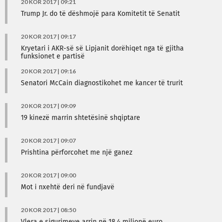
20 KOR 2017 | 09:21
Trump Jr. do të dëshmojë para Komitetit të Senatit
20 KOR 2017 | 09:17
Kryetari i AKR-së së Lipjanit dorëhiqet nga të gjitha
funksionet e partisë
20 KOR 2017 | 09:16
Senatori McCain diagnostikohet me kancer të trurit
20 KOR 2017 | 09:09
19 kinezë marrin shtetësinë shqiptare
20 KOR 2017 | 09:07
Prishtina përforcohet me një ganez
20 KOR 2017 | 09:00
Mot i nxehtë deri në fundjavë
20 KOR 2017 | 08:50