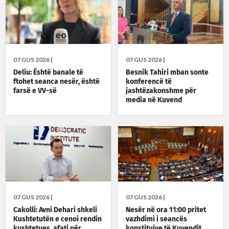
07 GUS 2026 |
07 GUS 2026 |
Deliu: Është banale të
Besnik Tahiri mban sonte
ftohet seanca nesër, është
konferencë të
farsë e VV-së
jashtëzakonshme për
media në Kuvend
07 GUS 2026 |
07 GUS 2026 |
Cakolli: Avni Dehari shkeli
Nesër në ora 11:00 pritet
Kushtetutën e cenoi rendin
vazhdimi i seancës
kushtetues, afati për
konstituive të Kuvendit