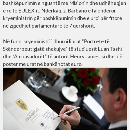
bashkëpunimin e ngushtë me Misionin dhe udhëheqjen
e re të EULEX-it. Ndërkaq, z. Barbano e falënderoi
kryeministrin për bashkëpunimin dhe e uroi për fitore
në zgjedhjet parlamentare të 7 qershorit.
Në fund, kryeministri i dhuroi librat “Portrete të
Skënderbeut gjatë shekujve” të studiuesit Luan Tashi
dhe “Ambasadorët” të autorit Henry James, si dhe një
poster me urat në bankënotat euro.