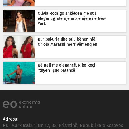
Olivia Rodrigo shkëlqen me stil
elegant gjatë një mbrëmjeje në New
York
Kur bukuria dhe stili bëhen një,
Oriola Marashi merr vëmendjen
Në Itali me elegancë, Rike Roçi
“thyen” çdo balancë
Adresa:
Rr. "Mark Isaku", Nr. 12, B2, Prishtinë, Republika e Kosovës