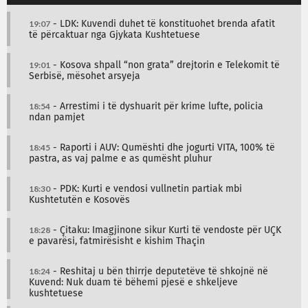
19:07
- LDK: Kuvendi duhet të konstituohet brenda afatit
të përcaktuar nga Gjykata Kushtetuese
19:01
- Kosova shpall “non grata” drejtorin e Telekomit të
Serbisë, mësohet arsyeja
18:54
- Arrestimi i të dyshuarit për krime lufte, policia
ndan pamjet
18:45
- Raporti i AUV: Qumështi dhe jogurti VITA, 100% të
pastra, as vaj palme e as qumësht pluhur
18:30
- PDK: Kurti e vendosi vullnetin partiak mbi
Kushtetutën e Kosovës
18:28
- Çitaku: Imagjinone sikur Kurti të vendoste për UÇK
e pavarësi, fatmirësisht e kishim Thaçin
18:24
- Reshitaj u bën thirrje deputetëve të shkojnë në
Kuvend: Nuk duam të bëhemi pjesë e shkeljeve
kushtetuese