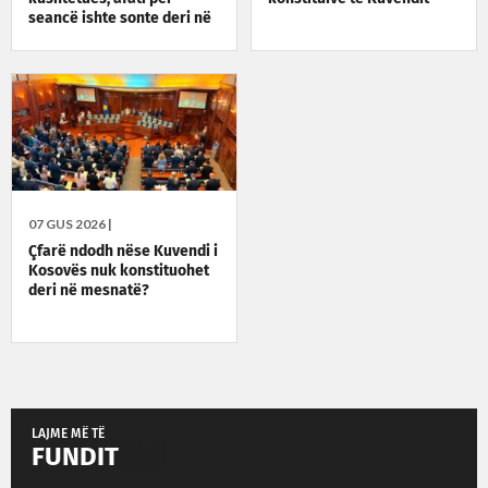
seancë ishte sonte deri në
23:59
07 GUS 2026 |
Çfarë ndodh nëse Kuvendi i
Kosovës nuk konstituohet
deri në mesnatë?
LAJME MË TË
FUNDIT