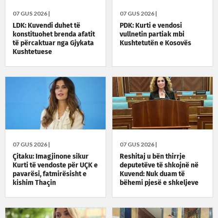
07 GUS 2026 |
07 GUS 2026 |
LDK: Kuvendi duhet të
PDK: Kurti e vendosi
konstituohet brenda afatit
vullnetin partiak mbi
të përcaktuar nga Gjykata
Kushtetutën e Kosovës
Kushtetuese
07 GUS 2026 |
07 GUS 2026 |
Çitaku: Imagjinone sikur
Reshitaj u bën thirrje
Kurti të vendoste për UÇK e
deputetëve të shkojnë në
pavarësi, fatmirësisht e
Kuvend: Nuk duam të
kishim Thaçin
bëhemi pjesë e shkeljeve
kushtetuese