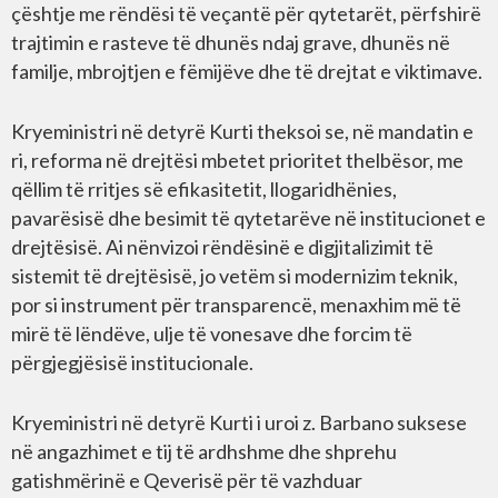
çështje me rëndësi të veçantë për qytetarët, përfshirë
trajtimin e rasteve të dhunës ndaj grave, dhunës në
familje, mbrojtjen e fëmijëve dhe të drejtat e viktimave.
Kryeministri në detyrë Kurti theksoi se, në mandatin e
ri, reforma në drejtësi mbetet prioritet thelbësor, me
qëllim të rritjes së efikasitetit, llogaridhënies,
pavarësisë dhe besimit të qytetarëve në institucionet e
drejtësisë. Ai nënvizoi rëndësinë e digjitalizimit të
sistemit të drejtësisë, jo vetëm si modernizim teknik,
por si instrument për transparencë, menaxhim më të
mirë të lëndëve, ulje të vonesave dhe forcim të
përgjegjësisë institucionale.
Kryeministri në detyrë Kurti i uroi z. Barbano suksese
në angazhimet e tij të ardhshme dhe shprehu
gatishmërinë e Qeverisë për të vazhduar