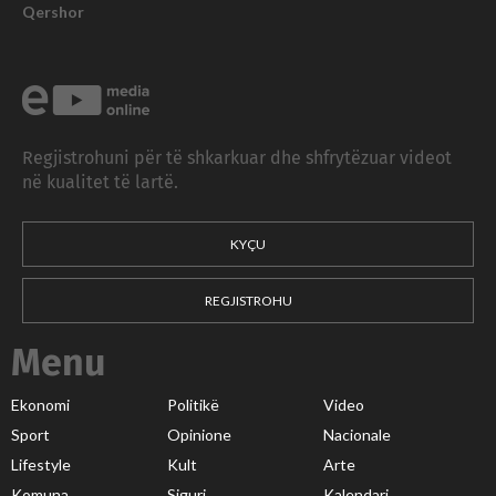
Qershor
Regjistrohuni për të shkarkuar dhe shfrytëzuar videot
në kualitet të lartë.
KYÇU
REGJISTROHU
Menu
Ekonomi
Politikë
Video
Sport
Opinione
Nacionale
Lifestyle
Kult
Arte
Komuna
Siguri
Kalendari