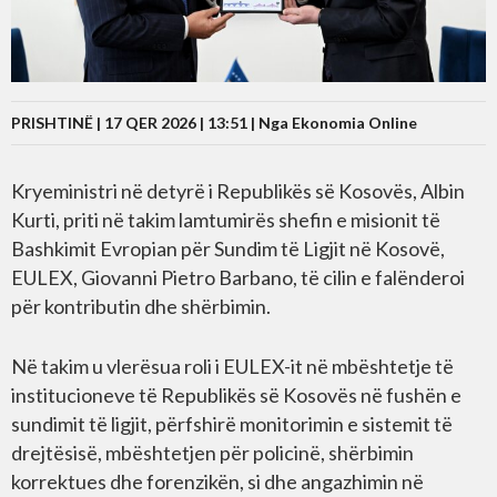
PRISHTINË | 17 QER 2026 | 13:51 |
Nga Ekonomia Online
Kryeministri në detyrë i Republikës së Kosovës, Albin
Kurti, priti në takim lamtumirës shefin e misionit të
Bashkimit Evropian për Sundim të Ligjit në Kosovë,
EULEX, Giovanni Pietro Barbano, të cilin e falënderoi
për kontributin dhe shërbimin.
Në takim u vlerësua roli i EULEX-it në mbështetje të
institucioneve të Republikës së Kosovës në fushën e
sundimit të ligjit, përfshirë monitorimin e sistemit të
drejtësisë, mbështetjen për policinë, shërbimin
korrektues dhe forenzikën, si dhe angazhimin në