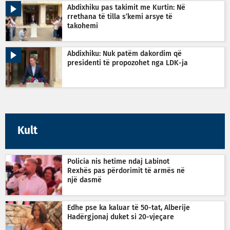
Abdixhiku pas takimit me Kurtin: Në
rrethana të tilla s’kemi arsye të
takohemi
Abdixhiku: Nuk patëm dakordim që
presidenti të propozohet nga LDK-ja
Kult
Policia nis hetime ndaj Labinot
Rexhës pas përdorimit të armës në
një dasmë
Edhe pse ka kaluar të 50-tat, Alberije
Hadërgjonaj duket si 20-vjeçare