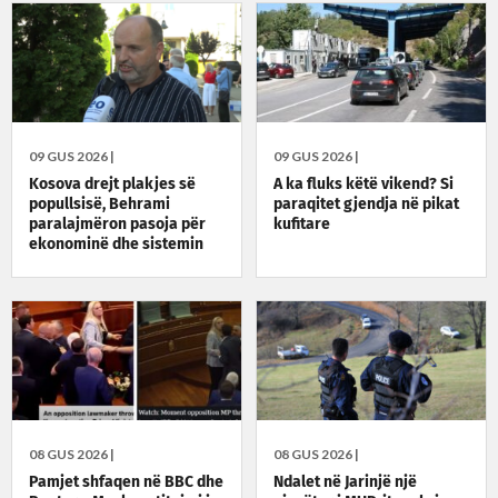
09 GUS 2026 |
09 GUS 2026 |
Kosova drejt plakjes së
A ka fluks këtë vikend? Si
popullsisë, Behrami
paraqitet gjendja në pikat
paralajmëron pasoja për
kufitare
ekonominë dhe sistemin
shëndetësor
08 GUS 2026 |
08 GUS 2026 |
Pamjet shfaqen në BBC dhe
Ndalet në Jarinjë një