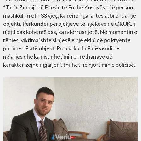
“Tahir Zemaj” në Bresje të Fushë Kosovës, një person,
mashkull, rreth 38 vjeç, ka rënë nga lartësia, brenda një
objekti. Përkundër përpjekjeve të mjekëve në QKUK, i
njejti pak kohë më pas, ka ndërruar jetë. Në momentin e
rënies, viktima ishte si pjesë e një ekipi që po kryente
punime në atë objekt. Policia ka dalë në vendin e
ngjarjes dhe ka nisur hetimin e rrethanave që
karakterizojnë ngjarjen”, thuhet në njoftimin e policisë.