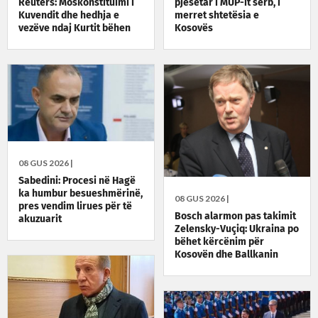
Reuters: Moskonstituimi i
pjesëtar i MUP-it serb, i
Kuvendit dhe hedhja e
merret shtetësia e
vezëve ndaj Kurtit bëhen
Kosovës
lajm ndërkombëtar
08 GUS 2026 |
Sabedini: Procesi në Hagë
ka humbur besueshmërinë,
08 GUS 2026 |
pres vendim lirues për të
Bosch alarmon pas takimit
akuzuarit
Zelensky-Vuçiq: Ukraina po
bëhet kërcënim për
Kosovën dhe Ballkanin