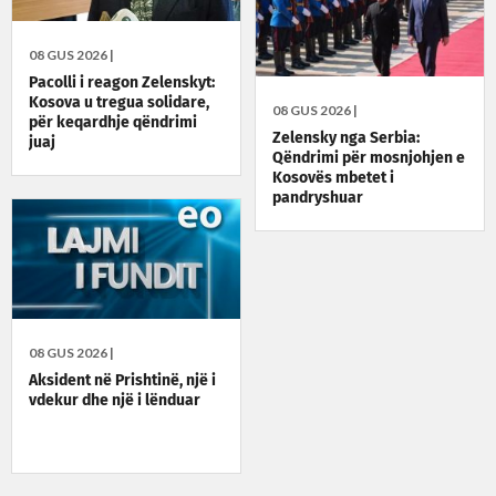
08 GUS 2026 |
Pacolli i reagon Zelenskyt:
Kosova u tregua solidare,
08 GUS 2026 |
për keqardhje qëndrimi
Zelensky nga Serbia:
juaj
Qëndrimi për mosnjohjen e
Kosovës mbetet i
pandryshuar
08 GUS 2026 |
Aksident në Prishtinë, një i
vdekur dhe një i lënduar