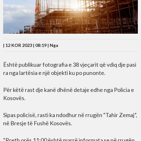
| 12 KOR 2023 | 08:19 |
Nga
Është publikuar fotografia e 38 vjeçarit që vdiq dje pasi
ra nga lartësia e një objekti ku po punonte.
Për këtë rast dje kanë dhënë detaje edhe nga Policia e
Kosovës.
Sipas policisë, rasti ka ndodhur në rrugën “Tahir Zemaj”,
në Bresje të Fushë Kosovës.
“Rreth orës 11:00 është marrë informata se në rrugën