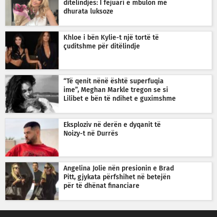
ditëlindjes: I fejuari e mbulon me
dhurata luksoze
Khloe i bën Kylie-t një tortë të
çuditshme për ditëlindje
“Të qenit nënë është superfuqia
ime”, Meghan Markle tregon se si
Lilibet e bën të ndihet e guximshme
Eksploziv në derën e dyqanit të
Noizy-t në Durrës
Angelina Jolie nën presionin e Brad
Pitt, gjykata përfshihet në betejën
për të dhënat financiare