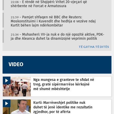
22:08
- E rëndë në Shqipëri: Vritet 20-vjeçari që
shërbente në Forcat e Armatosura
21:59
- Pamjet shfaqen në BBC dhe Reuters:
Moskonstituimi i Kuvendit dhe hedhja e vezëve ndaj
Kurtit bëhen lajm ndërkombëtar
21:34
- Muhaxheri: VV-ja nuk e do një opozitë aktive, PDK-
ja dhe Aleanca duhet ta dinamizojnë veprimin politik
TË GJITHA TË DITËS
VIDEO
Nga mungesa e granteve te sfidat në
treg, gratë sipërmarrëse kërkojnë
më shumë mbështetje
Kurti: Marrëveshjet politike nuk
duhet të jenë identike me rezultatin
zgjedhor, por të afërta