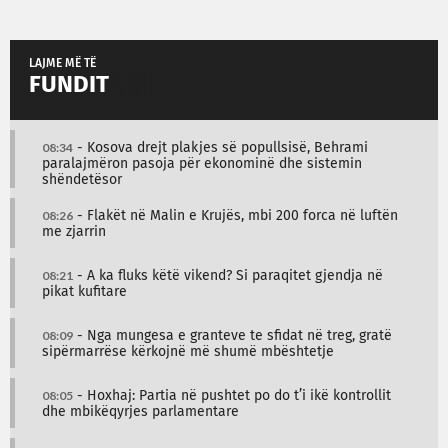
LAJME MË TË
FUNDIT
08:34
- Kosova drejt plakjes së popullsisë, Behrami
paralajmëron pasoja për ekonominë dhe sistemin
shëndetësor
08:26
- Flakët në Malin e Krujës, mbi 200 forca në luftën
me zjarrin
08:21
- A ka fluks këtë vikend? Si paraqitet gjendja në
pikat kufitare
08:09
- Nga mungesa e granteve te sfidat në treg, gratë
sipërmarrëse kërkojnë më shumë mbështetje
08:05
- Hoxhaj: Partia në pushtet po do t’i ikë kontrollit
dhe mbikëqyrjes parlamentare