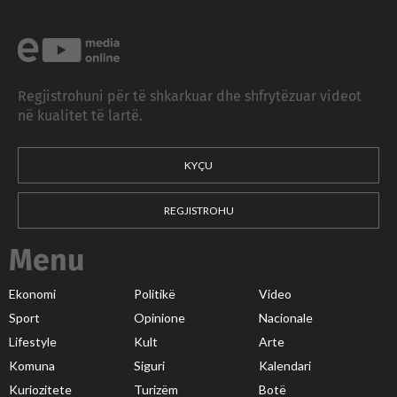
Regjistrohuni për të shkarkuar dhe shfrytëzuar videot
në kualitet të lartë.
KYÇU
REGJISTROHU
Menu
Ekonomi
Politikë
Video
Sport
Opinione
Nacionale
Lifestyle
Kult
Arte
Komuna
Siguri
Kalendari
Kuriozitete
Turizëm
Botë