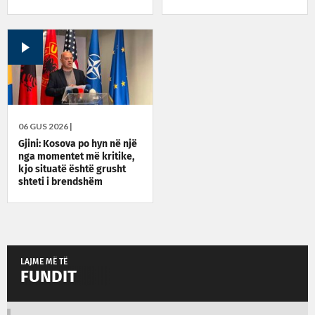
06 GUS 2026 |
Gjini: Kosova po hyn në një
nga momentet më kritike,
kjo situatë është grusht
shteti i brendshëm
LAJME MË TË
FUNDIT