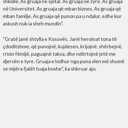
shkollë. As gruaja në spital. As gruaja në zyre. As gruaja
në Universitet. As gruaja që mban biznes. As gruaja që
mban familje. As gruaja që punon pa u ndalur, edhe kur
askush nuk ia sheh mundin”.
“Gratë janë shtylla e Kosovës. Janë heroinat tona të
çdoditshme, që punojnë, kujdesen, krijojnë, shërbejnë,
rrisin fëmijë, paguajnë taksa, dhe ndërtojnë jetë me
djersën e tyre. Gruaja e lodhur nga puna vlen më shumë
se mijëra fjalët tuaja boshe”, ka shkruar ajo.