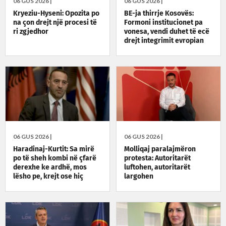
06 GUS 2026 |
06 GUS 2026 |
Kryeziu-Hyseni: Opozita po
BE-ja thirrje Kosovës:
na çon drejt një procesi të
Formoni institucionet pa
ri zgjedhor
vonesa, vendi duhet të ecë
drejt integrimit evropian
06 GUS 2026 |
06 GUS 2026 |
Haradinaj-Kurtit: Sa mirë
Molliqaj paralajmëron
po të sheh kombi në çfarë
protesta: Autoritarët
derexhe ke ardhë, mos
luftohen, autoritarët
lësho pe, krejt ose hiç
largohen