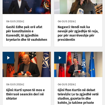
06 GUS 2026 |
06 GUS 2026 |
Gashi: Edhe pak orë afat
Nagavci: Vendi nuk ka
për konstituimin e
nevojë për zgjedhje të reja,
Kuvendit, të zgjedhim
por për marrëveshje për
kryetarin dhe të vazhdohen
presidentin
bisedimet për qeverinë e
presidentin
06 GUS 2026 |
06 GUS 2026 |
Gjini: Kurti synon të mos e
Gjini fton Kurtin në debat
thërrasë seancën deri në
televiziv: Le ta zgjedhë vetë
shtator
studion, gazetarin dhe
kohën, jo takime private