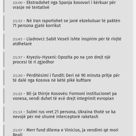
22:00
- Ekstradohet nga Spanja kosovari i kërkuar për
vrasje në tentativë
21:52
- Në Iran raportohet se janë ekzekutuar të paktën
71 persona gjatë korrikut
21:45
- Lladrovci: Sabit Veseli ishte inspirim për të rinjtë
atdhetarë
21:37
- Kryeziu-Hyseni: Opozita po na çon drejt një
procesi të ri zgjedhor
21:30
- Përditësimi i fundit: Deri në 90 minuta pritje për
të dalë nga Kosova në këtë pikë kufitare
21:22
- BE-ja thirrje Kosovës: Formoni institucionet pa
vonesa, vendi duhet të ecë drejt integrimit evropian
21:13
- Sulmi rus vret 21 persona, Ukraina thotë se ka
nevojë për më shumë interceptorë raketash
21:07
- Merr fund dilema e Vinicius, ja vendimi që mori
Reali