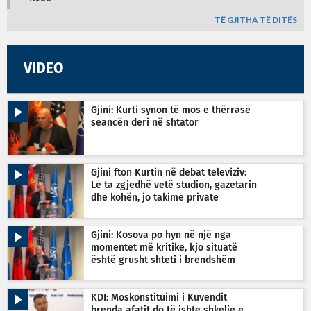
TË GJITHA TË DITËS
VIDEO
Gjini: Kurti synon të mos e thërrasë
seancën deri në shtator
Gjini fton Kurtin në debat televiziv:
Le ta zgjedhë vetë studion, gazetarin
dhe kohën, jo takime private
Gjini: Kosova po hyn në një nga
momentet më kritike, kjo situatë
është grusht shteti i brendshëm
KDI: Moskonstituimi i Kuvendit
brenda afatit do të ishte shkelje e