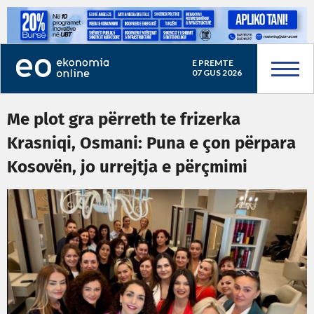
E PREMTE
07 GUS 2026
Me plot gra përreth te frizerka
Krasniqi, Osmani: Puna e çon përpara
Kosovën, jo urrejtja e përçmimi