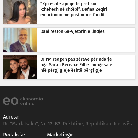
“Kjo është ajo që të pret kur
kthehesh në shtëpi”, Dafina Zeqiri
emocionon me postimin e fundit
Dani feston 68-vjetorin e lindjes
DJ PM reagon pas zërave për ndarje
nga Sarah Berisha: Edhe mungesa e
një përgjigjeje është përgjigje
Adresa:
Rr. "Mark Isaku", Nr. 12, B2, Prishtinë, Republika e Kosovës
Redaksia:
Marketingu: