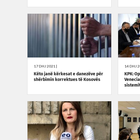
17 DHJ 2021 |
14 DHJ 2
Këto janë kërkesat e danezëve për
KPK: Opi
shërbimin korrektues të Kosovës
Venecia
sistemi