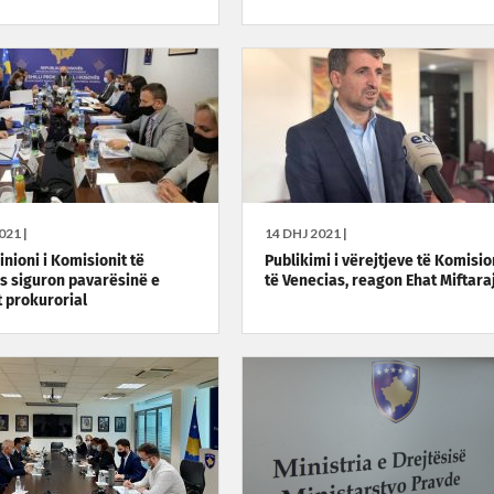
021 |
14 DHJ 2021 |
nioni i Komisionit të
Publikimi i vërejtjeve të Komisio
s siguron pavarësinë e
të Venecias, reagon Ehat Miftara
t prokurorial