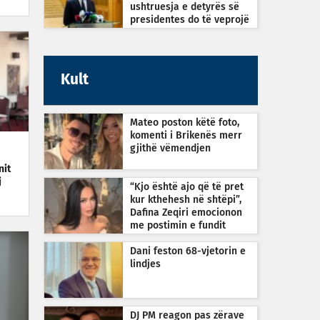
ushtruesja e detyrës së
presidentes do të veprojë
sipas Kushtetutës
Kult
Mateo poston këtë foto,
komenti i Brikenës merr
gjithë vëmendjen
nit
j
“Kjo është ajo që të pret
kur kthehesh në shtëpi”,
Dafina Zeqiri emocionon
me postimin e fundit
Dani feston 68-vjetorin e
lindjes
DJ PM reagon pas zërave