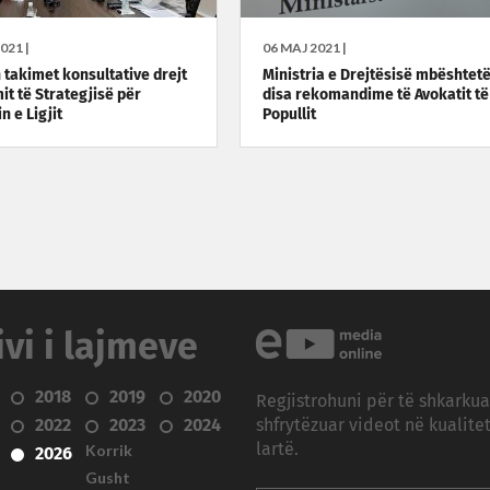
021 |
06 MAJ 2021 |
takimet konsultative drejt
Ministria e Drejtësisë mbështet
mit të Strategjisë për
disa rekomandime të Avokatit të
n e Ligjit
Popullit
ivi i lajmeve
2018
2019
2020
Regjistrohuni për të shkarku
2022
2023
2024
shfrytëzuar videot në kualitet
Korrik
lartë.
2026
Gusht