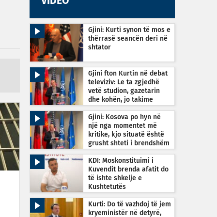
VIDEO
Gjini: Kurti synon të mos e
thërrasë seancën deri në
shtator
Gjini fton Kurtin në debat
televiziv: Le ta zgjedhë
vetë studion, gazetarin
dhe kohën, jo takime
private
Gjini: Kosova po hyn në
një nga momentet më
kritike, kjo situatë është
grusht shteti i brendshëm
KDI: Moskonstituimi i
Kuvendit brenda afatit do
të ishte shkelje e
Kushtetutës
Kurti: Do të vazhdoj të jem
kryeministër në detyrë,