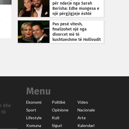
për ndarje nga Sarah
Berisha: Edhe mungesa e
një përgjigjeje është
përgjigje
ë
Pas pesë vitesh,
finalizohet një nga
divorcet më të
kushtueshme të Hollivudit
Menu
Ekonomi
Politikë
Video
ar dhe
Sport
Opinione
Nacionale
 të
Lifestyle
Kult
Arte
Komuna
Siguri
Kalendari