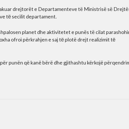
takuar drejtorët e Departamenteve të Ministrisë së Drejtë
ave tё secilit departament.
hpalosen planet dhe aktivitetet e punës të cilat parashohin
oxha ofroi përkrahjen e saj tё plotë drejt realizimit tё
t për punën që kanë bërë dhe gjithashtu kërkojë përqendri