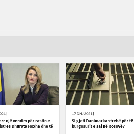
021 |
17 DHJ 2021 |
err një vendim për rastin e
Si gjeti Danimarka strehë për të
istres Dhurata Hoxha dhe të
burgosurit e saj në Kosovë?