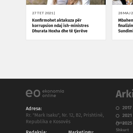
27 TET 2021 |
28 MAJ 2
Konfirmohet aktakuza për
Mbahen 
korrupsion ndaj ish-ministres
finalizi
Dhurata Hoxha dhe të tjerëve
Sundimi
Ark
2017
Adresa:
Rr. "Mark Isaku", Nr. 12, B2, Prishtinë,
2021
Republika e Kosovës
Janar
2025
Shkurt
Redaksia:
Marketingu: