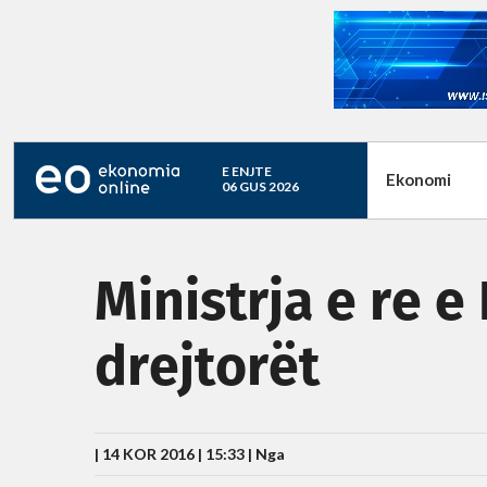
E ENJTE
Ekonomi
06 GUS 2026
Ministrja e re 
drejtorët
| 14 KOR 2016 | 15:33 |
Nga