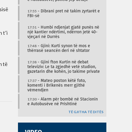
sisë
17:55
- Dibrani pret në takim zyrtarët e
FBI-së
17:51
- Humbi ndjenjat gjatë punës në
 t’i
një kantier ndërtimi, ndërron jetë 40-
vjeçari në Durrës
17:48
- Gjini: Kurti synon të mos e
thërrasë seancën deri në shtator
17:38
- Gjini fton Kurtin në debat
m të
televiziv: Le ta zgjedhë vetë studion,
gazetarin dhe kohën, jo takime private
17:37
- Mateo poston këtë foto,
komenti i Brikenës merr gjithë
vëmendjen
17:30
- Alarm për bombë në Stacionin
e Autobusëve në Prishtinë
TË GJITHA TË DITËS