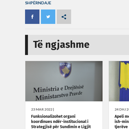
SHPËRNDAJE
Të ngjashme
23 MAR 2022 |
24 DHJ 2
Funksionalizohet organi
Apeli m
koordinues ndër-institucional i
ish-min
Strategjisë për Sundimin e Ligjit
tjerëve