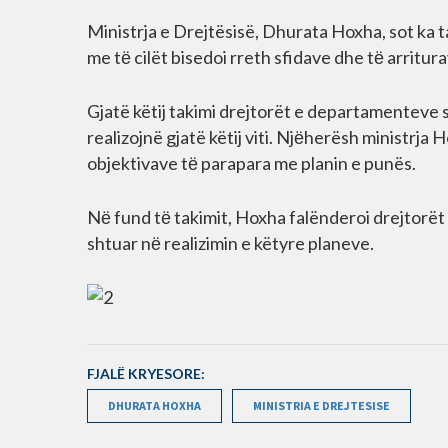
Ministrja e Drejtësisë, Dhurata Hoxha, sot ka 
me tё cilët bisedoi rreth sfidave dhe tё arritur
Gjatë këtij takimi drejtorët e departamenteve s
realizojnë gjatë këtij viti. Njёherësh ministrja H
objektivave tё parapara me planin e punës.
Nё fund tё takimit, Hoxha falënderoi drejtorë
shtuar nё realizimin e këtyre planeve.
FJALË KRYESORE:
DHURATA HOXHA
MINISTRIA E DREJTESISE