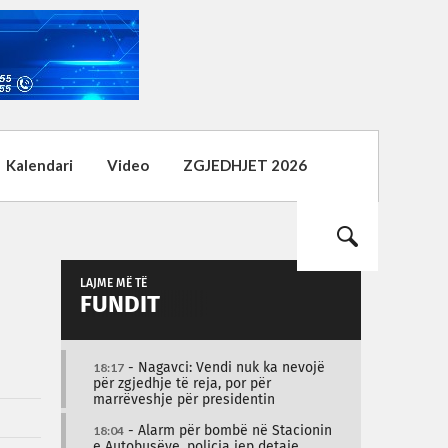
Kalendari
Video
ZGJEDHJET 2026
LAJME MË TË
FUNDIT
18:17
- Nagavci: Vendi nuk ka nevojë
për zgjedhje të reja, por për
marrëveshje për presidentin
18:04
- Alarm për bombë në Stacionin
e Autobusëve, policia jep detaje