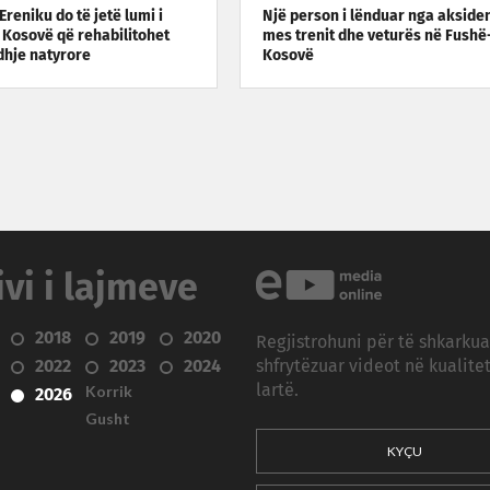
 Ereniku do të jetë lumi i
Një person i lënduar nga aksiden
 Kosovë që rehabilitohet
mes trenit dhe veturës në Fushë
dhje natyrore
Kosovë
ivi i lajmeve
2018
2019
2020
Regjistrohuni për të shkarku
2022
2023
2024
shfrytëzuar videot në kualitet
Korrik
lartë.
2026
Gusht
KYÇU