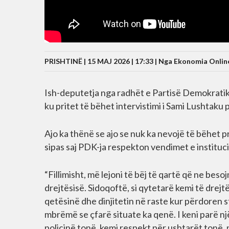
PRISHTINË | 15 MAJ 2026 | 17:33 |
Nga Ekonomia Onlin
Ish-deputetja nga radhët e Partisë Demokratike
ku pritet të bëhet intervistimi i Sami Lushtaku
Ajo ka thënë se ajo se nuk ka nevojë të bëhet pr
sipas saj PDK-ja respekton vendimet e instituc
“Fillimisht, më lejoni të bëj të qartë që ne beso
drejtësisë. Sidoqoftë, si qytetarë kemi të drej
qetësinë dhe dinjitetin në raste kur përdoren s
mbrëmë se çfarë situate ka qenë. I keni parë n
policinë tonë, kemi respekt për ushtarët tonë,