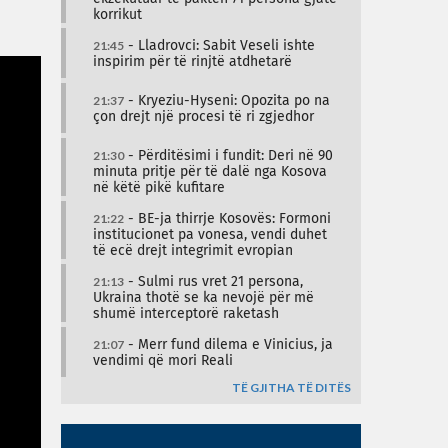
korrikut
21:45
- Lladrovci: Sabit Veseli ishte
inspirim për të rinjtë atdhetarë
21:37
- Kryeziu-Hyseni: Opozita po na
çon drejt një procesi të ri zgjedhor
21:30
- Përditësimi i fundit: Deri në 90
minuta pritje për të dalë nga Kosova
në këtë pikë kufitare
21:22
- BE-ja thirrje Kosovës: Formoni
institucionet pa vonesa, vendi duhet
të ecë drejt integrimit evropian
21:13
- Sulmi rus vret 21 persona,
Ukraina thotë se ka nevojë për më
shumë interceptorë raketash
21:07
- Merr fund dilema e Vinicius, ja
vendimi që mori Reali
TË GJITHA TË DITËS