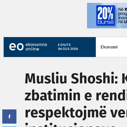
E ENJTE
Ekonomi
06 GUS 2026
Musliu Shoshi: 
zbatimin e rendit
respektojmë ve