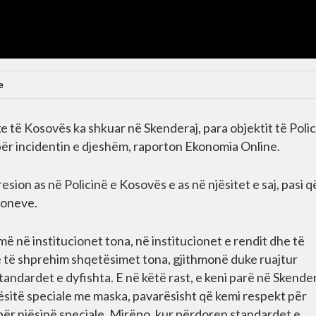
e
 të Kosovës ka shkuar në Skenderaj, para objektit të Polic
 për incidentin e djeshëm, raporton Ekonomia Online.
esion as në Policinë e Kosovës e as në njësitet e saj, pasi q
ioneve.
jmë në institucionet tona, në institucionet e rendit dhe të
të të shprehim shqetësimet tona, gjithmonë duke ruajtur
tandardet e dyfishta. E në këtë rast, e keni parë në Skende
jësitë speciale me maska, pavarësisht që kemi respekt për
 për njësinë speciale. Mirëpo, kur përdoren standardet e