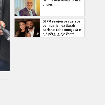
Dani feston 68-vjetorin e
lindjes
DJ PM reagon pas zërave
për ndarje nga Sarah
Berisha: Edhe mungesa e
një përgjigjeje është
përgjigje