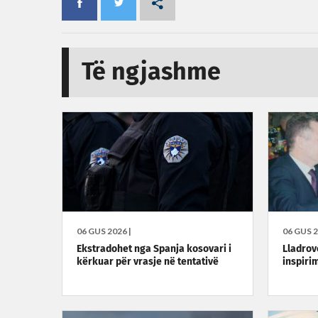
Të ngjashme
06 GUS 2026 |
06 GUS 2
Ekstradohet nga Spanja kosovari i
Lladrovc
kërkuar për vrasje në tentativë
inspirim