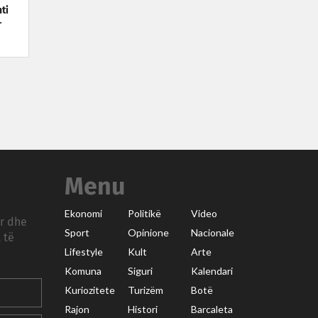
ti
-
Menu
Ekonomi
Politikë
Video
ar dhe
Sport
Opinione
Nacionale
 të
Lifestyle
Kult
Arte
Komuna
Siguri
Kalendari
Kuriozitete
Turizëm
Botë
Rajon
Histori
Barcaleta