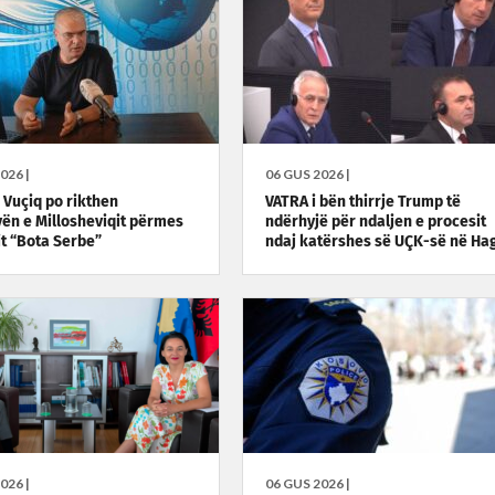
026 |
06 GUS 2026 |
: Vuçiq po rikthen
VATRA i bën thirrje Trump të
vën e Millosheviqit përmes
ndërhyjë për ndaljen e procesit
it “Bota Serbe”
ndaj katërshes së UÇK-së në Ha
026 |
06 GUS 2026 |