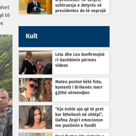
kryeministër në detyrë,
ushtruesja e detyrës së
tohet
presidentes do të veprojë
që të
sipas Kushtetutës
ve
Kult
Lela dhe Leo konfirmojnë
ri-bashkimin përmes
videos
Mateo poston këtë foto,
komenti i Brikenës merr
gjithë vëmendjen
“Kjo është ajo që të pret
kur kthehesh në shtëpi”,
Dafina Zeqiri emocionon
me postimin e fundit