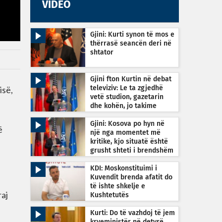
VIDEO
Gjini: Kurti synon të mos e
thërrasë seancën deri në
shtator
Gjini fton Kurtin në debat
isë,
televiziv: Le ta zgjedhë
vetë studion, gazetarin
dhe kohën, jo takime
private
Gjini: Kosova po hyn në
ë
një nga momentet më
kritike, kjo situatë është
grusht shteti i brendshëm
KDI: Moskonstituimi i
Kuvendit brenda afatit do
të ishte shkelje e
raj
Kushtetutës
Kurti: Do të vazhdoj të jem