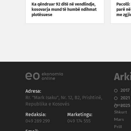
Ka qëndruar 92 ditë në vendlindje,
Pacolli:
kosovarja mund të humbë ndihmat
parë në
plotësuese
me zgji
Ark
2017
Adresa:
Rr. "Mark Isaku", Nr. 12, B2, Prishtinë,
2021
Republika e Kosovës
Janar
2025
Shkurt
Redaksia:
Marketingu:
Mars
049 289 299
049 174 555
Prill