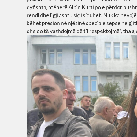
dyfishta, atëherë Albin Kurti po e përdor pusht
rendi dhe ligji ashtu siç i s’duhet. Nuk ka nevo
bëhet presion në njësinë speciale sepse ne gji
dhe do të vazhdojmë që t’i respektojmë”, tha aj