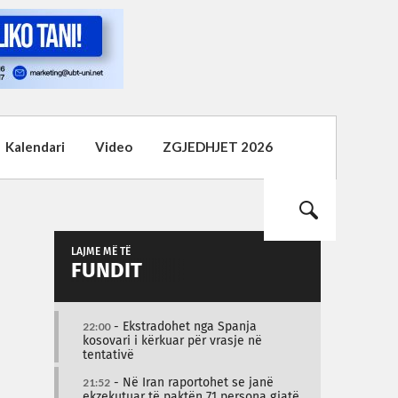
Kalendari
Video
ZGJEDHJET 2026
LAJME MË TË
FUNDIT
22:00
- Ekstradohet nga Spanja
kosovari i kërkuar për vrasje në
tentativë
21:52
- Në Iran raportohet se janë
ekzekutuar të paktën 71 persona gjatë