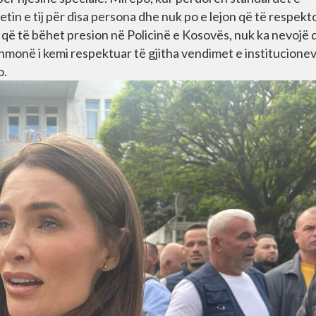
etin e tij për disa persona dhe nuk po e lejon që të respek
jë që të bëhet presion në Policinë e Kosovës, nuk ka nevojë 
thmonë i kemi respektuar të gjitha vendimet e institucione
o.