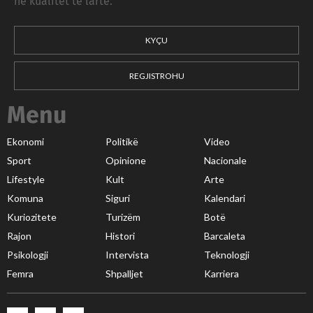
në kualitet të lartë.
KYÇU
REGJISTROHU
Menu
Ekonomi
Politikë
Video
Sport
Opinione
Nacionale
Lifestyle
Kult
Arte
Komuna
Siguri
Kalendari
Kuriozitete
Turizëm
Botë
Rajon
Histori
Barcaleta
Psikologji
Intervista
Teknologji
Femra
Shpalljet
Karriera