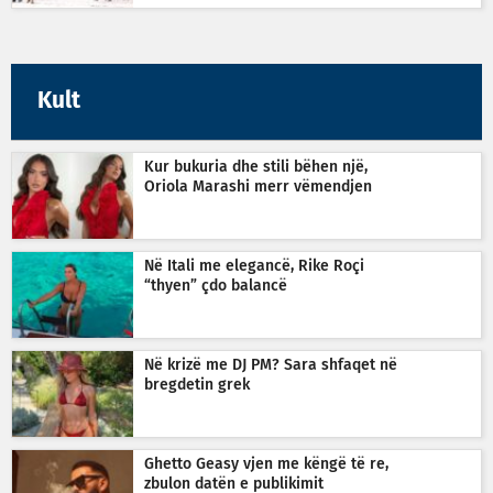
Kult
Kur bukuria dhe stili bëhen një,
Oriola Marashi merr vëmendjen
Në Itali me elegancë, Rike Roçi
“thyen” çdo balancë
Në krizë me DJ PM? Sara shfaqet në
bregdetin grek
Ghetto Geasy vjen me këngë të re,
zbulon datën e publikimit