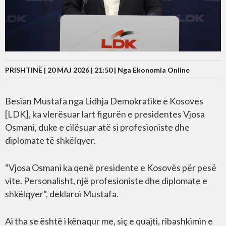
PRISHTINË | 20 MAJ 2026 | 21:50 |
Nga Ekonomia Online
Besian Mustafa nga Lidhja Demokratike e Kosoves
[LDK], ka vlerësuar lart figurën e presidentes Vjosa
Osmani, duke e cilësuar atë si profesioniste dhe
diplomate të shkëlqyer.
“Vjosa Osmani ka qenë presidente e Kosovës për pesë
vite. Personalisht, një profesioniste dhe diplomate e
shkëlqyer”, deklaroi Mustafa.
Ai tha se është i kënaqur me, siç e quajti, ribashkimin e