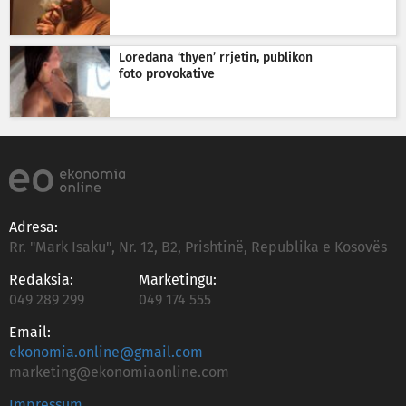
Loredana ‘thyen’ rrjetin, publikon
foto provokative
Adresa:
Rr. "Mark Isaku", Nr. 12, B2, Prishtinë, Republika e Kosovës
Redaksia:
Marketingu:
049 289 299
049 174 555
Email:
ekonomia.online@gmail.com
marketing@ekonomiaonline.com
Impressum