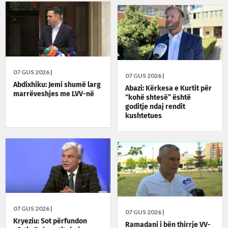
07 GUS 2026 |
07 GUS 2026 |
Abdixhiku: Jemi shumë larg
Abazi: Kërkesa e Kurtit për
marrëveshjes me LVV-në
“kohë shtesë” është
goditje ndaj rendit
kushtetues
07 GUS 2026 |
07 GUS 2026 |
Kryeziu: Sot përfundon
Ramadani i bën thirrje VV-