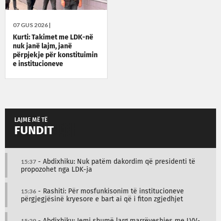
07 GUS 2026 |
Kurti: Takimet me LDK-në
nuk janë lajm, janë
përpjekje për konstituimin
e institucioneve
LAJME MË TË
FUNDIT
15:37
- Abdixhiku: Nuk patëm dakordim që presidenti të
propozohet nga LDK-ja
15:36
- Rashiti: Për mosfunkisonim të institucioneve
përgjegjësinë kryesore e bart ai që i fiton zgjedhjet
15:29
- Abdixhiku: Jemi shumë larg marrëveshjes me LVV-