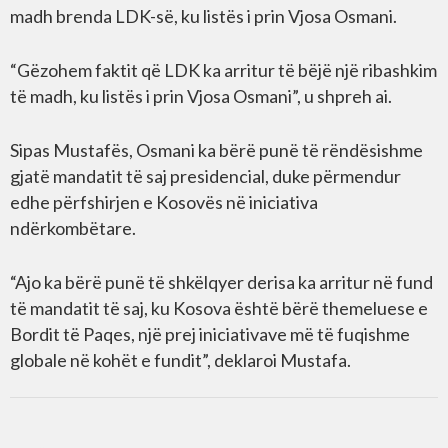
madh brenda LDK-së, ku listës i prin Vjosa Osmani.
“Gëzohem faktit që LDK ka arritur të bëjë një ribashkim
të madh, ku listës i prin Vjosa Osmani”, u shpreh ai.
Sipas Mustafës, Osmani ka bërë punë të rëndësishme
gjatë mandatit të saj presidencial, duke përmendur
edhe përfshirjen e Kosovës në iniciativa
ndërkombëtare.
“Ajo ka bërë punë të shkëlqyer derisa ka arritur në fund
të mandatit të saj, ku Kosova është bërë themeluese e
Bordit të Paqes, një prej iniciativave më të fuqishme
globale në kohët e fundit”, deklaroi Mustafa.