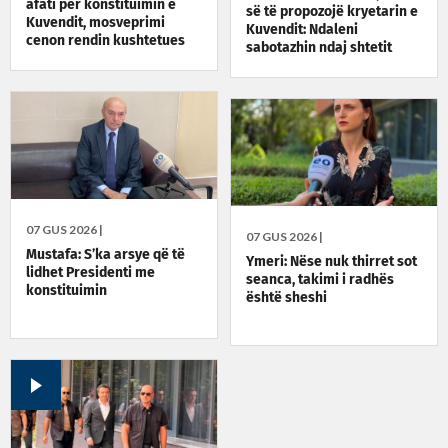
afati për konstituimin e
së të propozojë kryetarin e
Kuvendit, mosveprimi
Kuvendit: Ndaleni
cenon rendin kushtetues
sabotazhin ndaj shtetit
dhe demokratik
07 GUS 2026 |
07 GUS 2026 |
Mustafa: S’ka arsye që të
Ymeri: Nëse nuk thirret sot
lidhet Presidenti me
seanca, takimi i radhës
konstituimin
është sheshi