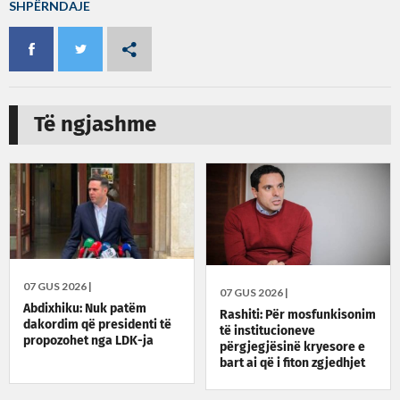
SHPËRNDAJE
Të ngjashme
07 GUS 2026 |
07 GUS 2026 |
Abdixhiku: Nuk patëm
Rashiti: Për mosfunkisonim
dakordim që presidenti të
të institucioneve
propozohet nga LDK-ja
përgjegjësinë kryesore e
bart ai që i fiton zgjedhjet