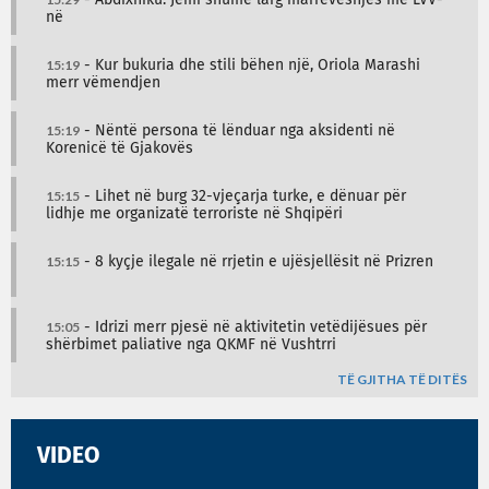
në
15:19
- Kur bukuria dhe stili bëhen një, Oriola Marashi
merr vëmendjen
15:19
- Nëntë persona të lënduar nga aksidenti në
Korenicë të Gjakovës
15:15
- Lihet në burg 32-vjeçarja turke, e dënuar për
lidhje me organizatë terroriste në Shqipëri
15:15
- 8 kyçje ilegale në rrjetin e ujësjellësit në Prizren
15:05
- Idrizi merr pjesë në aktivitetin vetëdijësues për
shërbimet paliative nga QKMF në Vushtrri
TË GJITHA TË DITËS
VIDEO